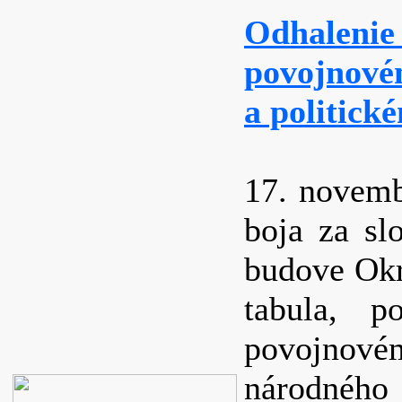
Odhalenie
povojnové
a politick
17. novemb
boja za sl
budove Okr
tabula, po
povojnov
národného