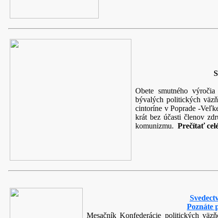
S
Obete smutného výročia l
bývalých politických väz
cintoríne v Poprade -Veľk
krát bez účasti členov z
komunizmu.
Prečítať cel
Svedect
Poznáte p
Mesačník Konfederácie politických väz