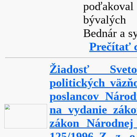
poďakoval
bývalých 
Bednár a s
Prečítať 
Žiadosť Svet
politických väzň
poslancov Národ
na vydanie zák
zákon Národnej 
125/1996 Z. z. o