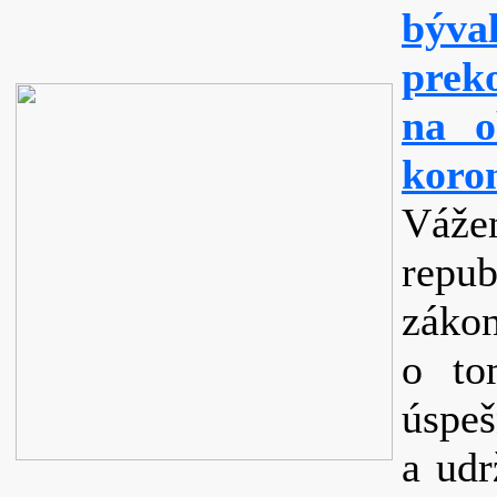
býva
prek
na o
koro
Vážen
repu
zákon
o to
úspe
a udr