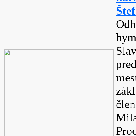
Šte
Odh
hym
Sla
pre
mes
zák
čle
Mil
Pro