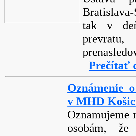
Bratislava-
tak v deň
prevrat
prenasledo
Prečítať 
Oznámenie o 
v MHD Košice
Oznamujeme n
osobám, že