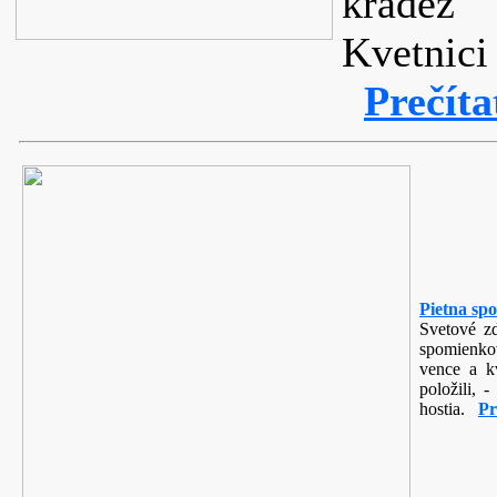
krádež 
Kvetnici
Prečíta
Pietna spo
Svetové zd
spomienko
vence a kv
položili, 
hostia.
Pr