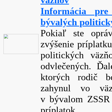
väzňov
Informácia pre
bývalých politic
Pokiaľ ste opr
zvýšenie príplatk
politických väzň
odvlečených. Ďal
ktorých rodič b
zahynul vo väz
v bývalom ZSSR a
príplatok.