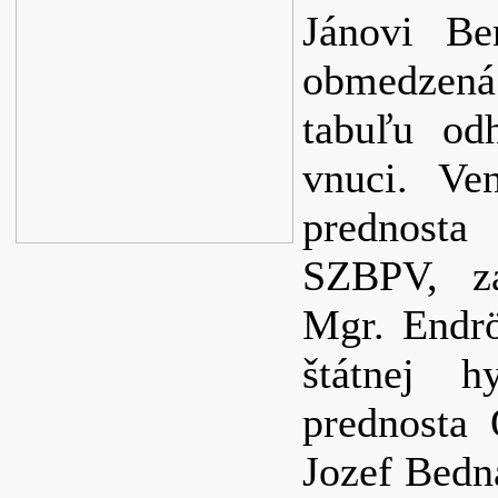
Jánovi Be
obmedzená
tabuľu od
vnuci. Ve
prednost
SZBPV, zá
Mgr. Endrö
štátnej 
prednosta
Jozef Bedn