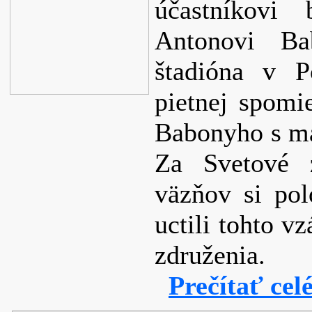
účastníkovi
Antonovi B
štadióna v P
pietnej spomi
Babonyho s ma
Za Svetové z
väzňov si pol
uctili tohto v
združenia.
Prečítať cel