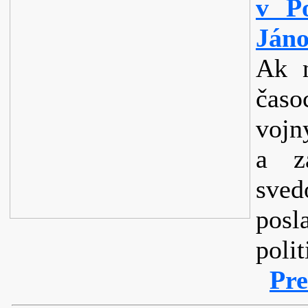
v P
Jáno
Ak n
ča
voj
a z
sve
posl
poli
Pre