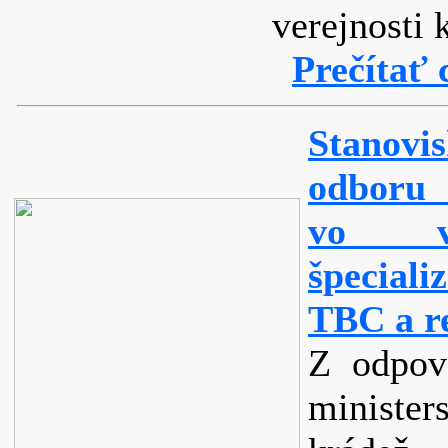
verejnosti
Prečítať 
Stanov
odboru 
vo ve
špecial
TBC a re
Z odpov
minister