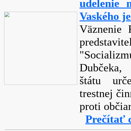
udelenie 
Vaského je
Väznenie 
predstavite
"Socializ
Dubčeka, 
štátu urč
trestnej či
proti obči
Prečítať 