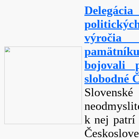
Delegácia
politickýc
výročia
pamätníku
bojovali
slobodné 
Slovensk
neodmyslit
k nej patrí
Českoslove