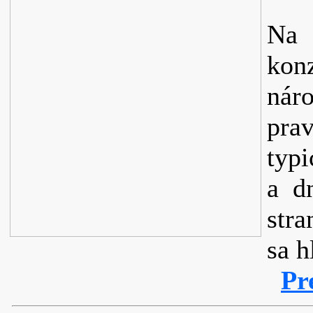
Na
kon
náro
pra
typ
a d
str
sa h
Pr