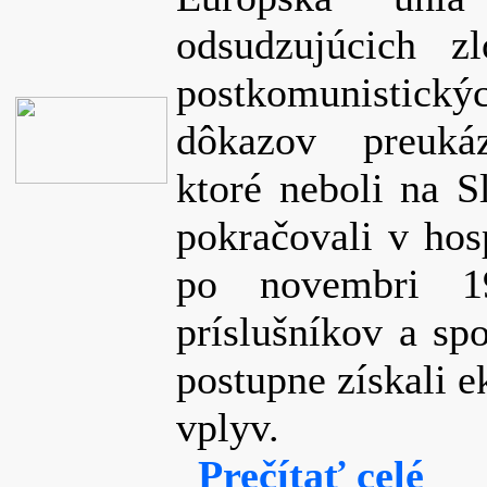
odsudzujúcich 
postkomunistic
dôkazov preuká
ktoré neboli na S
pokračovali v hos
po novembri 19
príslušníkov a sp
postupne získali e
vplyv.
Prečítať celé