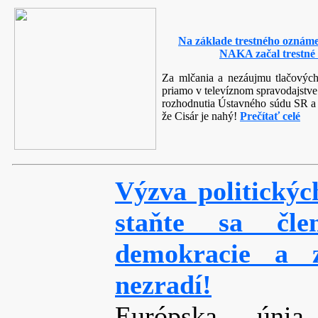
Na základe trestného oznáme
NAKA začal trestné 
Za mlčania a nezáujmu tlačových
priamo v televíznom spravodajstve
rozhodnutia Ústavného súdu SR a po
že Cisár je nahý!
Prečítať celé
Výzva politický
staňte sa čle
demokracie a z
nezradí!
Európska únia 