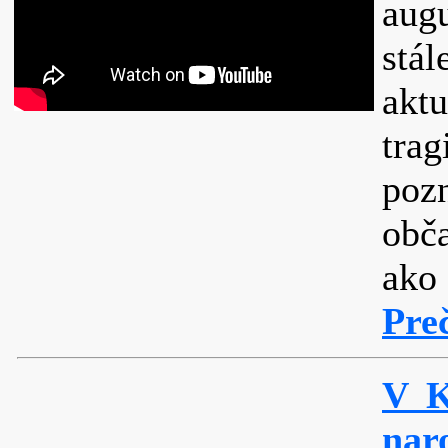
aug
stá
akt
tr
pozn
obča
ako
Preč
V K
nar