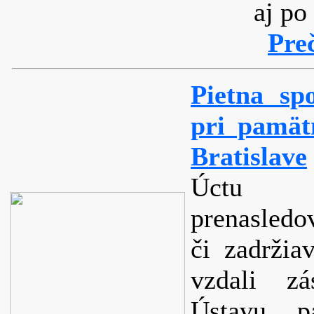
aj po
Preč
Pietna s
pri pamät
Bratislave
Úctu ne
prenasled
či zadržia
vzdali zá
Ústavu p