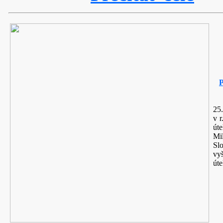
P
25
v r
út
Mil
Sl
vy
úte