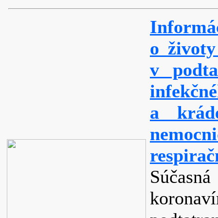
Informá
o životy
v podta
infekč
a kráde
nemoc
respirač
Súčas
koron