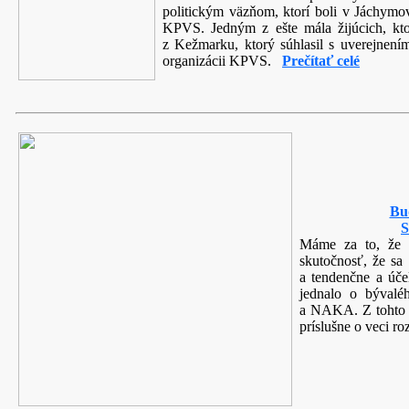
politickým väzňom, ktorí boli v Jáchymo
KPVS. Jedným z ešte mála žijúcich, kto
z Kežmarku, ktorý súhlasil s uverejnením
organizácii KPVS.
Prečítať celé
Bu
S
Máme za to, že G
skutočnosť, že sa 
a tendenčne a úče
jednalo o bývalé
a NAKA. Z tohto 
príslušne o veci 