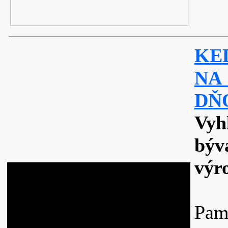
KE
NA
DŇ
Vyh
býv
výr
Pam