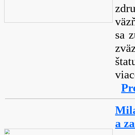
zdr
väzň
sa z
zväz
štat
viac
Pr
Mil
a z