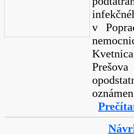
podtat
infekč
v Poprad
nemocnic
Kvetnic
Prešov
opodst
oznámen
Prečíta
Náv