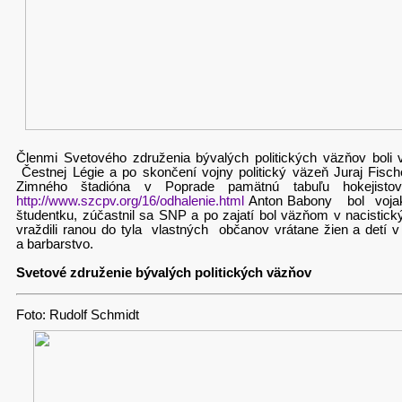
Členmi Svetového združenia bývalých politických väzňov boli v
Čestnej Légie a po skončení vojny politický väzeň Juraj Fisch
Zimného štadióna v Poprade pamätnú tabuľu hokejisto
http://www.szcpv.org/16/odhalenie.html
Anton Babony bol vojakom
študentku, zúčastnil sa SNP a po zajatí bol väzňom v nacisti
vraždili ranou do tyla vlastných občanov vrátane žien a detí 
a barbarstvo.
Svetové združenie bývalých politických väzňov
Foto: Rudolf Schmidt