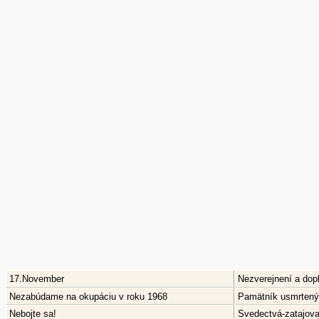
17.November
Nezverejnení a dop
Nezabúdame na okupáciu v roku 1968
Pamätník usmrtenýc
Nebojte sa!
Svedectvá-zatajov