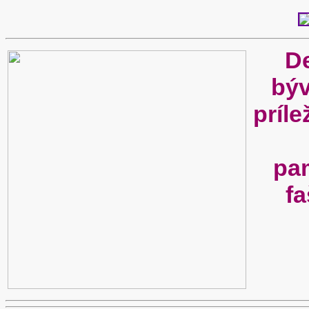
De
býv
príle
pam
f