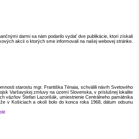
nančnými darmi sa nám podarilo vydať dve publikácie, ktorí získali
kových akcii o ktorých sme informovali na našej webovej stránke.
mnosti starostu mgr. Františka Ténaia, schválili návrh Svetového
ojsk Varšavskej zmluvy na území Slovenska, v príslušnej lokalite
ých väzňov Štefan Lazorišák, umiestnenie Centrálneho pamätníka
 že v Košiciach a okolí bolo do konca roka 1968, dátum odsunu
elé