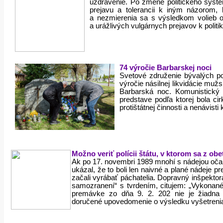
uzdravenie. Po zmene politického syst
prejavu a tolerancii k iným názorom, 
a nezmierenia sa s výsledkom volieb op
a urážlivých vulgárnych prejavov k politi
74 výročie Barbarskej noci
Svetové združenie bývalých p
výročie násilnej likvidácie muž
Barbarská noc. Komunistický 
predstave podľa ktorej bola cir
protištátnej činnosti a nenávis
Možno veriť polícii štátu, v ktorom sa z o
Ak po 17. novembri 1989 mnohí s nádejou očakáva
ukázal, že to boli len naivné a plané nádeje pr
začali vyrábať páchatelia. Dopravný inšpekto
samozranení“ s tvrdením, citujem: „Vykonané
premávke zo dňa 9. 2. 202 nie je žiadna p
doručené upovedomenie o výsledku vyšetreni