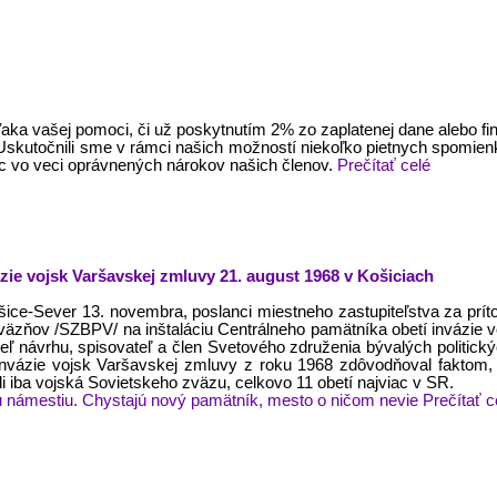
 vďaka vašej pomoci, či už poskytnutím 2% zo zaplatenej dane alebo fi
 Uskutočnili sme v rámci našich možností niekoľko pietnych spomien
c vo veci oprávnených nárokov našich členov.
Prečítať celé
zie vojsk Varšavskej zmluvy 21. august 1968 v Košiciach
ice-Sever 13. novembra, poslanci miestneho zastupiteľstva za príto
 väzňov /SZBPV/ na inštaláciu Centrálneho pamätníka obetí invázie v
ľ návrhu, spisovateľ a člen Svetového združenia bývalých politick
invázie vojsk Varšavskej zmluvy z roku 1968 zdôvodňoval faktom,
i iba vojská Sovietskeho zväzu, celkovo 11 obetí najviac v SR.
 námestiu. Chystajú nový pamätník, mesto o ničom nevie
Prečítať c