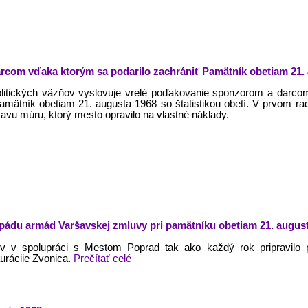
com vďaka ktorým sa podarilo zachrániť Pamätník obetiam 21.
litických väzňov vyslovuje vrelé poďakovanie sponzorom a darcom
pamätník obetiam 21. augusta 1968 so štatistikou obetí. V prvom r
avu múru, ktorý mesto opravilo na vlastné náklady.
a vpádu armád Varšavskej zmluvy pri pamätníku obetiam 21. augus
ov v spolupráci s Mestom Poprad tak ako každý rok pripravilo
auráciie Zvonica.
Prečítať celé