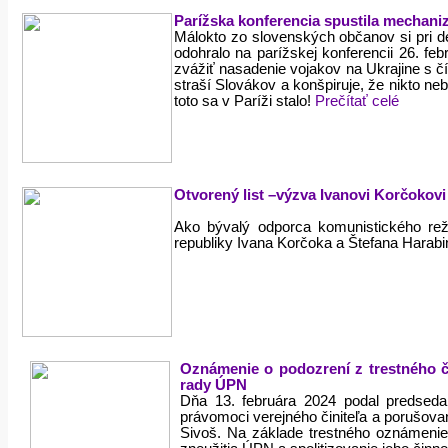
Parížska konferencia spustila mechaniz
Málokto zo slovenských občanov si pri d
odohralo na parížskej konferencii 26. f
zvážiť nasadenie vojakov na Ukrajine s č
straší Slovákov a konšpiruje, že nikto ne
toto sa v Paríži stalo!
Prečítať celé
Otvorený list –výzva Ivanovi Korčokovi
Ako bývalý odporca komunistického rež
republiky Ivana Korčoka a Štefana Harabi
Oznámenie o podozrení z trestného č
rady ÚPN
Dňa 13. februára 2024 podal predseda
právomoci verejného činiteľa a porušova
Sivoš. Na základe trestného oznámeni