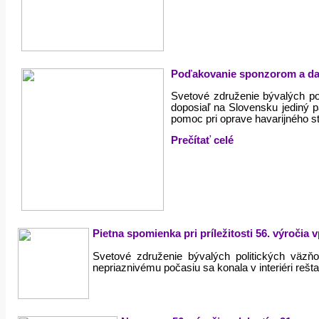
Poďakovanie sponzorom a dar
Svetové združenie bývalých po
doposiaľ na Slovensku jediný 
pomoc pri oprave havarijného st
Prečítať celé
Pietna spomienka pri príležitosti 56. výroči
Svetové združenie bývalých politických väzň
nepriaznivému počasiu sa konala v interiéri rešt