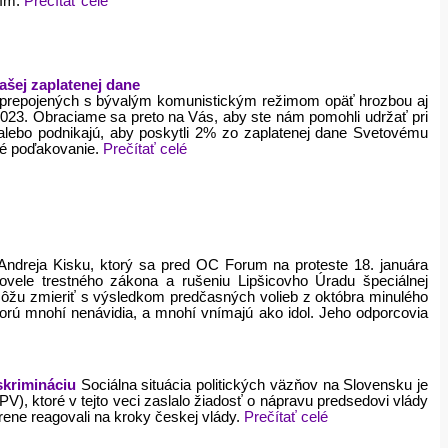
ním.
Prečítať celé
ašej zaplatenej dane
udí prepojených s bývalým komunistickým režimom opäť hrozbou aj
2023. Obraciame sa preto na Vás, aby ste nám pomohli udržať pri
i alebo podnikajú, aby poskytli 2% zo zaplatenej dane Svetovému
né poďakovanie.
Prečítať celé
ndreja Kisku, ktorý sa pred OC Forum na proteste 18. januára
novele trestného zákona a rušeniu Lipšicovho Úradu špeciálnej
emôžu zmieriť s výsledkom predčasných volieb z októbra minulého
torú mnohí nenávidia, a mnohí vnímajú ako idol. Jeho odporcovia
iskrimináciu
Sociálna situácia politických väzňov na Slovensku je
), ktoré v tejto veci zaslalo žiadosť o nápravu predsedovi vlády
rene reagovali na kroky českej vlády.
Prečítať celé