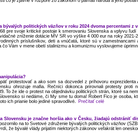
osti čo je zjavne v rozpore zo zákonom o pamäti národa a jeho posla
 bývalých politických väzňov v roku 2024 dvoma percentami z v
1968 pre svoje kritické postoje k smerovaniu Slovenska a vplyvu ľ
likvidačné zníženie dotácie MV SR vo výške 4 000 eur na roky 2021-
h rodinných príslušníkov, deti a vnúčatá, ktoré sú v zamestnancam
 za čo Vám v mene obetí stalinizmu a komunizmu vyslovujeme úprim
manipulácia?
äť protestovať a ako som sa dozvedel z príhovoru exprezidenta A
nsku ohrozuje mafia. Rečníci dokonca prirovnali protesty proti 
. To že ide o protest na objednávku politických strán, ktoré sa n
, Slovensko si nedáme, či My sme tu doma! Robert Fico je osoba, k
oto ich prianie bolo jediné spravodlivé.
Prečítať celé
na Slovensku je značne horšia ako v Česku, žiadajú odstrániť d
zornilo na to Svetové združenie bývalých politických väzňov (SZBPV
rdí, že bývalé vlády prijatím niektorých zákonov veľakrát len onesko