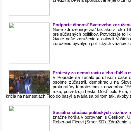
zneužitia ÚPN a spolitizovanie jeho činn
Podporte činnosť Svetového združenia
Naše združenie je žiaľ tak ako v roku 
pre súčasných politikov. Potvrdzuje to 
živote naše združenie a oslovili Vašic
združeniu bývalých politických väzňov
Protesty za demokraciu alebo ďalšia 
V Poprade sa začalo po dlhšom čase op
osobne zúčastnil, demokraciu na Slove
prokuratúry k protestom z novembra 1989
roka, potvrdzujú heslá: Dosť bolo Fica
kričia na námestiach Fico do basy! a tvária sa pri tom tak, akoby t
Sociálna situácia politických väzňov 
značne horšia v porovnaní s Českom. Upo
Robertovi Ficovi (Smer-SD). Združenie tv