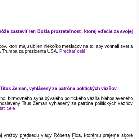
ôže zastaviť len Božia prozreteľnosť, ktorej vďačia za svojej
v, ktorí majú už len niekoľko mesiacov na to, aby vohnali svet a
a Trumpa za prezidenta USA.
Prečítať celé
ý Titus Zeman, vyhlásený za patróna politických väzňov
ého, birmovného syna bývalého politického väzňa blahoslaveného
blahoslavený Titus Zeman vyhlásený za patróna politických väzňov
tať celé
kej vraždy predsedu vlády Róberta Fica, ktorému prajeme skoré