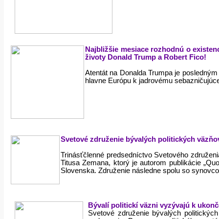
Najbližšie mesiace rozhodnú o existenc
životy Donald Trump a Robert Fico!
Atentát na Donalda Trumpa je posledným v
hlavne Európu k jadrovému sebazničujúc
Svetové združenie bývalých politických väzňov
Trinásťčlenné predsedníctvo Svetového združeni
Titusa Zemana, ktorý je autorom publikácie „Quo
Slovenska. Združenie následne spolu so synovc
Bývalí politickí väzni vyzývajú k ukon
Svetové združenie bývalých politickýc