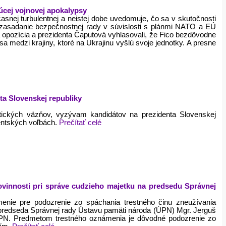
júcej vojnovej apokalypsy
nej turbulentnej a neistej dobe uvedomuje, čo sa v skutočnosti
e zasadanie bezpečnostnej rady v súvislosti s plánmi NATO a EÚ
á opozícia a prezidenta Čaputová vyhlasovali, že Fico bezdôvodne
a medzi krajiny, ktoré na Ukrajinu vyšlú svoje jednotky. A presne
ta Slovenskej republiky
tických väzňov, vyzývam kandidátov na prezidenta Slovenskej
dentských voľbách.
Prečítať celé
ovinnosti pri správe cudzieho majetku na predsedu Správnej
enie pre podozrenie zo spáchania trestného činu zneužívania
ť predseda Správnej rady Ústavu pamäti národa (ÚPN) Mgr. Jerguš
PN. Predmetom trestného oznámenia je dôvodné podozrenie zo