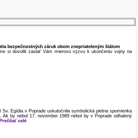
nutia bezpečnostných záruk obom znepriateleným štátom
sme si dovolili zaslať Vám mierovú výzvu k ukončeniu vojny na
 Sv. Egídia v Poprade uskutočnila symbolická pietna spomienka
. Ak by nebol 17. november 1989 nebol by v Poprade odhalený
Prečítať celé