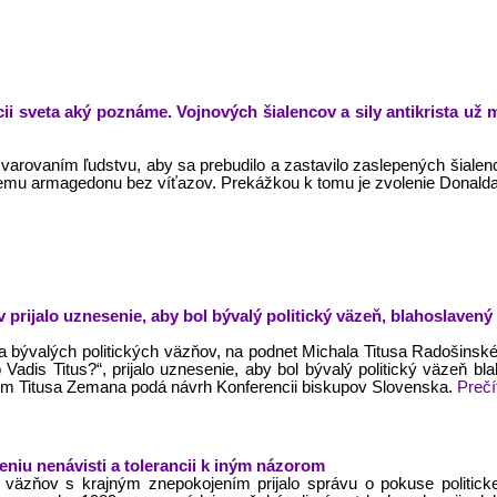
ii sveta aký poznáme. Vojnových šialencov a sily antikrista už m
arovaním ľudstvu, aby sa prebudilo a zastavilo zaslepených šialenco
emu armagedonu bez víťazov. Prekážkou k tomu je zvolenie Donald
 prijalo uznesenie, aby bol bývalý politický väzeň, blahoslaven
a bývalých politických väzňov, na podnet Michala Titusa Radošinsk
 Vadis Titus?“, prijalo uznesenie, aby bol bývalý politický väzeň 
om Titusa Zemana podá návrh Konferencii biskupov Slovenska.
Prečí
čeniu nenávisti a tolerancii k iným názorom
h väzňov s krajným znepokojením prijalo správu o pokuse politic