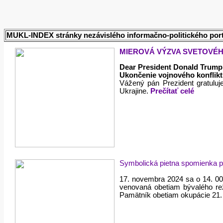
MUKL-INDEX stránky nezávislého informačno-politického port
MIEROVÁ VÝZVA SVETOVÉH
Dear President Donald Trump
Ukončenie vojnového konflik
Vážený pán Prezident gratuluj
Ukrajine.
Prečítať celé
Symbolická pietna spomienka pr
17. novembra 2024 sa o 14. 00
venovaná obetiam bývalého re
Pamätník obetiam okupácie 21.