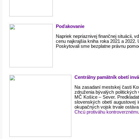
Poďakovanie
Napriek nepriaznivej finančnej situácii,
cenu najkrajšia kniha roka 2021 a 2022.
Poskytovali sme bezplatne právnu pomo
Centrálny pamätník obetí invá
Na zasadaní mestskej časti Koš
združenia bývalých politických
MČ Košice – Sever. Predkladate
slovenských obetí augustovej 
okupačných vojsk trvale ostával
Chcú protiváhu kontroverznému