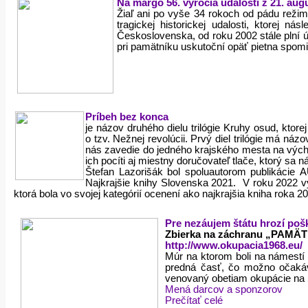
Na margo 56. výročia udalostí z 21. aug
Žiaľ ani po vyše 34 rokoch od pádu režim
tragickej historickej udalosti, ktorej
Československa, od roku 2002 stále plní 
pri pamätníku uskutoční opäť pietna spom
Príbeh bez konca
je názov druhého dielu trilógie Kruhy osud, ktor
o tzv. Nežnej revolúcii. Prvý diel trilógie má náz
nás zavedie do jedného krajského mesta na výcho
ich pocíti aj miestny doručovateľ tlače, ktorý sa 
Štefan Lazorišák bol spoluautorom publikácie
Najkrajšie knihy Slovenska 2021. V roku 2022 
ktorá bola vo svojej kategórií ocenení ako najkrajšia kniha roka 2
Pre nezáujem štátu hrozí poš
Zbierka na záchranu „PAMÄ
http://www.okupacia1968.eu/
Múr na ktorom boli na námestí
predná časť, čo možno očakáv
venovaný obetiam okupácie na 
Mená darcov a sponzorov
Prečítať celé