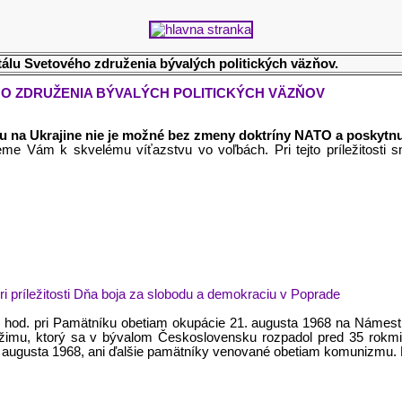
álu Svetového združenia bývalých politických väzňov.
O ZDRUŽENIA BÝVALÝCH POLITICKÝCH VÄZŇOV
tu na Ukrajine nie je možné bez zmeny doktríny NATO a poskyt
eme Vám k skvelému víťazstvu vo voľbách. Pri tejto príležitosti 
i príležitosti Dňa boja za slobodu a demokraciu v Poprade
 hod. pri Pamätníku obetiam okupácie 21. augusta 1968 na Námestí
žimu, ktorý sa v bývalom Československu rozpadol pred 35 rokmi
 augusta 1968, ani ďalšie pamätníky venované obetiam komunizmu.