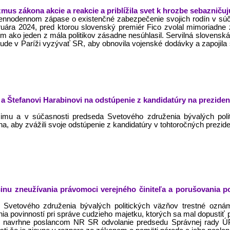
mus zákona akcie a reakcie a priblížila svet k hrozbe sebazniču
ennodennom zápase o existenčné zabezpečenie svojich rodín v súčas
ebruára 2024, pred ktorou slovenský premiér Fico zvolal mimoriadn
ím ako jeden z mála politikov zásadne nesúhlasil. Servilná slovensk
bude v Paríži vyzývať SR, aby obnovila vojenské dodávky a zapojila s
 a Štefanovi Harabinovi na odstúpenie z kandidatúry na preziden
imu a v súčasnosti predseda Svetového združenia bývalých poli
na, aby zvážili svoje odstúpenie z kandidatúry v tohtoročných prezi
inu zneužívania právomoci verejného činiteľa a porušovania p
 Svetového združenia bývalých politických väzňov trestné oznám
nia povinností pri správe cudzieho majetku, ktorých sa mal dopusti
e navrhne poslancom NR SR odvolanie predsedu Správnej rady Ú