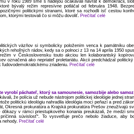
ému v roku 1989 sme s nádejou očakávali návrat k demokracii, 
ktoré bývalý režim represívne potláčal od februára 1948. Bezpr
ozičnými politickými stranami, ktoré sa rozhodli ísť cestou konf
kom, ktorými testovali čo si môžu dovoliť.
Prečítať celé
olitických väzňov si symbolicky položením venca k pamätníku obe
ských rehoľných rádov, kedy sa o polnoci z 13 na 14 apríla 1950 spus
režim v Československu touto akciou len kolaborantský kopírova
kev označená ako nepriateľ proletariátu. Akcii predchádzal politický
ti k ľudovodemokratickému zriadeniu.
Prečítať celé
bete vyrobí páchateľ, ktorý sa samounesie, samozbije alebo samo
li, že polícia už nebude nástrojom politickej ideológie jednej strany
etože politickú ideológiu nahradila ideológia moci peňazí a pred záko
rát, Okresná prokuratúra a Krajská prokuratúra Prešov zneužívajú s
 dôkazy v rámci priestupkového konania preukázali, že medzi smrť
ríčinná súvislosť“. To vysvetľuje prečo nebolo žiaduce, aby b
a nehody.
Prečítať celé