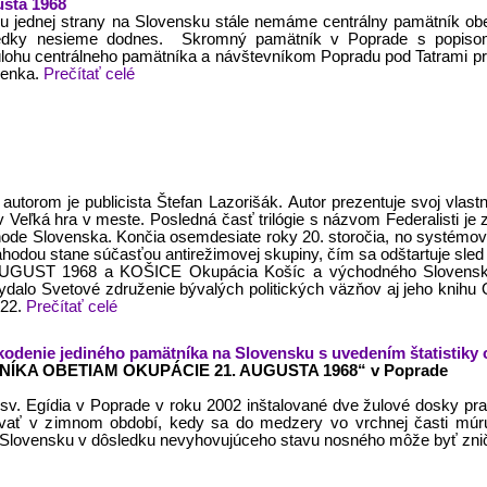
usta 1968
u jednej strany na Slovensku stále nemáme centrálny pamätník obet
 následky nesieme dodnes. Skromný pamätník v Poprade s popisom
úlohu centrálneho pamätníka a návštevníkom Popradu pod Tatrami pri
ienka.
Prečítať celé
ej autorom je publicista Štefan Lazorišák. Autor prezentuje svoj v
ov Veľká hra v meste. Posledná časť trilógie s názvom Federalisti je 
de Slovenska. Končia osemdesiate roky 20. storočia, no systémové o
náhodou stane súčasťou antirežimovej skupiny, čím sa odštartuje sled 
 AUGUST 1968 a KOŠICE Okupácia Košíc a východného Slovenska-a
vydalo Svetové združenie bývalých politických väzňov aj jeho kni
022.
Prečítať celé
kodenie jediného pamätníka na Slovensku s uvedením štatistiky 
TNÍKA OBETIAM OKUPÁCIE 21. AUGUSTA 1968“ v Poprade
 sv. Egídia v Poprade v roku 2002 inštalované dve žulové dosky pr
ať v zimnom období, kedy sa do medzery vo vrchnej časti múru
Slovensku v dôsledku nevyhovujúceho stavu nosného môže byť zni