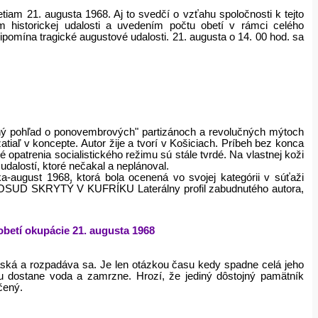
iam 21. augusta 1968. Aj to svedčí o vzťahu spoločnosti k tejto
 historickej udalosti a uvedením počtu obetí v rámci celého
pomína tragické augustové udalosti. 21. augusta o 14. 00 hod. sa
lastný pohľad o ponovembrových" partizánoch a revolučných mýtoch
zatiaľ v koncepte. Autor žije a tvorí v Košiciach. Príbeh bez konca
patrenia socialistického režimu sú stále tvrdé. Na vlastnej koži
udalostí, ktoré nečakal a neplánoval.
ugust 1968, ktorá bola ocenená vo svojej kategórii v súťaži
hu OSUD SKRYTÝ V KUFRÍKU Laterálny profil zabudnutého autora,
obetí okupácie 21. augusta 1968
aská a rozpadáva sa. Je len otázkou času kedy spadne celá jeho
 dostane voda a zamrzne. Hrozí, že jediný dôstojný pamätník
čený.