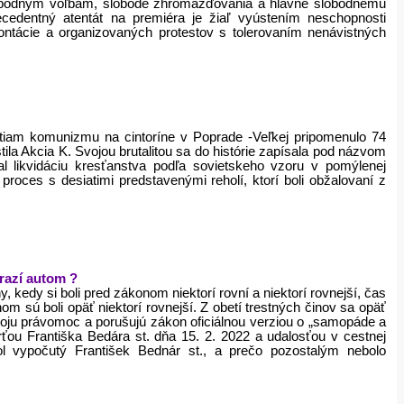
slobodným voľbám, slobode zhromažďovania a hlavne slobodnému
ecedentný atentát na premiéra je žiaľ vyústením neschopnosti
rontácie a organizovaných protestov s tolerovaním nenávistných
tiam komunizmu na cintoríne v Poprade -Veľkej pripomenulo 74
tila Akcia K. Svojou brutalitou sa do histórie zapísala pod názvom
l likvidáciu kresťanstva podľa sovietskeho vzoru v pomýlenej
 proces s desiatimi predstavenými reholí, ktorí boli obžalovaní z
zrazí autom ?
, kedy si boli pred zákonom niektorí rovní a niektorí rovnejší, čas
nom sú boli opäť niektorí rovnejší. Z obetí trestných činov sa opäť
voju právomoc a porušujú zákon oficiálnou verziou o „samopáde a
ou Františka Bedára st. dňa 15. 2. 2022 a udalosťou v cestnej
ol vypočutý František Bednár st., a prečo pozostalým nebolo