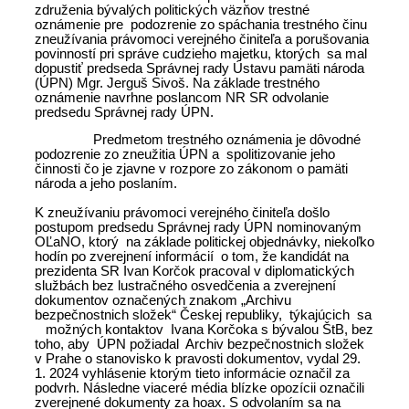
združenia bývalých politických väzňov trestné
oznámenie pre podozrenie zo spáchania trestného činu
zneužívania právomoci verejného činiteľa a porušovania
povinností pri správe cudzieho majetku, ktorých sa mal
dopustiť predseda Správnej rady Ústavu pamäti národa
(ÚPN) Mgr. Jerguš Sivoš. Na základe trestného
oznámenie navrhne poslancom NR SR odvolanie
predsedu Správnej rady ÚPN.
Predmetom trestného oznámenia je dôvodné
podozrenie zo zneužitia ÚPN a spolitizovanie jeho
činnosti čo je zjavne v rozpore zo zákonom o pamäti
národa a jeho poslaním.
K zneužívaniu právomoci verejného činiteľa došlo
postupom predsedu Správnej rady ÚPN nominovaným
OĽaNO, ktorý na základe politickej objednávky, niekoľko
hodín po zverejnení informácií o tom, že kandidát na
prezidenta SR Ivan Korčok pracoval v diplomatických
službách bez lustračného osvedčenia a zverejnení
dokumentov označených znakom „Archivu
bezpečnostnich složek“ Českej republiky, týkajúcich sa
možných kontaktov Ivana Korčoka s bývalou ŠtB, bez
toho, aby ÚPN požiadal Archiv bezpečnostnich složek
v Prahe o stanovisko k pravosti dokumentov, vydal 29.
1. 2024 vyhlásenie ktorým tieto informácie označil za
podvrh. Následne viaceré média blízke opozícii označili
zverejnené dokumenty za hoax. S odvolaním sa na