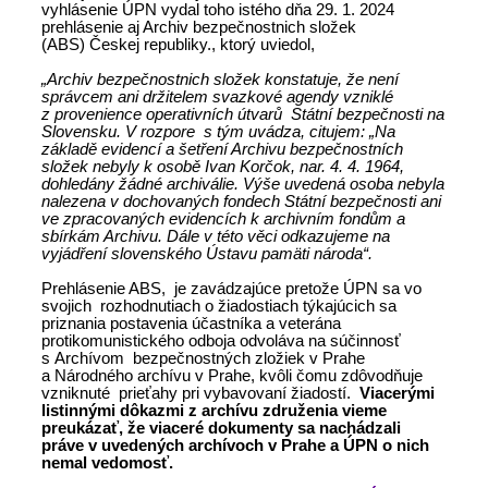
vyhlásenie ÚPN vydal toho istého dňa 29. 1. 2024
prehlásenie aj Archiv bezpečnostnich složek
(ABS) Českej republiky., ktorý uviedol,
„Archiv bezpečnostnich složek konstatuje, že není
správcem ani držitelem svazkové agendy vzniklé
z provenience operativních útvarů Státní bezpečnosti na
Slovensku. V rozpore s tým uvádza, citujem: „Na
základě evidencí a šetření Archivu bezpečnostních
složek nebyly k osobě Ivan Korčok, nar. 4. 4. 1964,
dohledány žádné archiválie. Výše uvedená osoba nebyla
nalezena v dochovaných fondech Státní bezpečnosti ani
ve zpracovaných evidencích k archivním fondům a
sbírkám Archivu. Dále v této věci odkazujeme na
vyjádření slovenského Ústavu pamäti národa“.
Prehlásenie ABS, je zavádzajúce pretože ÚPN sa vo
svojich rozhodnutiach o žiadostiach týkajúcich sa
priznania postavenia účastníka a veterána
protikomunistického odboja odvoláva na súčinnosť
s Archívom bezpečnostných zložiek v Prahe
a Národného archívu v Prahe, kvôli čomu zdôvodňuje
vzniknuté prieťahy pri vybavovaní žiadostí.
Viacerými
listinnými dôkazmi z archívu združenia vieme
preukázať, že viaceré dokumenty sa nachádzali
práve v uvedených archívoch v Prahe a ÚPN o nich
nemal vedomosť.