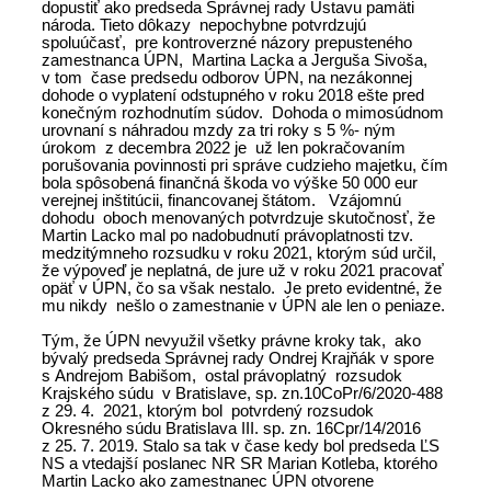
dopustiť ako predseda Správnej rady Ústavu pamäti
národa. Tieto dôkazy nepochybne potvrdzujú
spoluúčasť, pre kontroverzné názory prepusteného
zamestnanca ÚPN, Martina Lacka a Jerguša Sivoša,
v tom čase predsedu odborov ÚPN, na nezákonnej
dohode o vyplatení odstupného v roku 2018 ešte pred
konečným rozhodnutím súdov. Dohoda o mimosúdnom
urovnaní s náhradou mzdy za tri roky s 5 %- ným
úrokom z decembra 2022 je už len pokračovaním
porušovania povinnosti pri správe cudzieho majetku, čím
bola spôsobená finančná škoda vo výške 50 000 eur
verejnej inštitúcii, financovanej štátom. Vzájomnú
dohodu oboch menovaných potvrdzuje skutočnosť, že
Martin Lacko mal po nadobudnutí právoplatnosti tzv.
medzitýmneho rozsudku v roku 2021, ktorým súd určil,
že výpoveď je neplatná, de jure už v roku 2021 pracovať
opäť v ÚPN, čo sa však nestalo. Je preto evidentné, že
mu nikdy nešlo o zamestnanie v ÚPN ale len o peniaze.
Tým, že ÚPN nevyužil všetky právne kroky tak, ako
bývalý predseda Správnej rady Ondrej Krajňák v spore
s Andrejom Babišom, ostal právoplatný rozsudok
Krajského súdu v Bratislave, sp. zn.10CoPr/6/2020-488
z 29. 4. 2021, ktorým bol potvrdený rozsudok
Okresného súdu Bratislava III. sp. zn. 16Cpr/14/2016
z 25. 7. 2019. Stalo sa tak v čase kedy bol predseda ĽS
NS a vtedajší poslanec NR SR Marian Kotleba, ktorého
Martin Lacko ako zamestnanec ÚPN otvorene