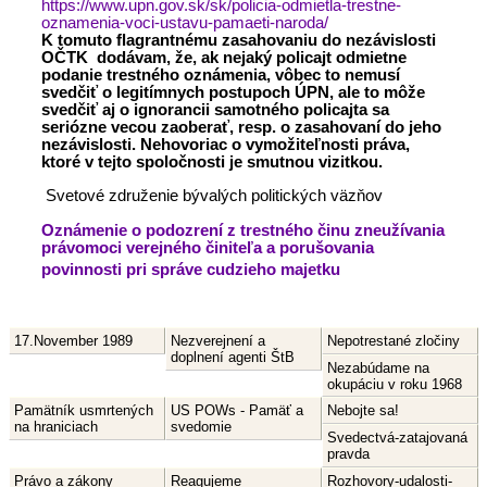
https://www.upn.gov.sk/sk/policia-odmietla-trestne-
oznamenia-voci-ustavu-pamaeti-naroda/
K tomuto flagrantnému zasahovaniu do nezávislosti
OČTK dodávam, že, ak nejaký policajt odmietne
podanie trestného oznámenia, vôbec to nemusí
svedčiť o legitímnych postupoch ÚPN, ale to môže
svedčiť aj o ignorancii samotného policajta sa
seriózne vecou zaoberať, resp. o zasahovaní do jeho
nezávislosti. Nehovoriac o vymožiteľnosti práva,
ktoré v tejto spoločnosti je smutnou vizitkou.
Svetové združenie bývalých politických väzňov
Oznámenie o podozrení z trestného činu zneužívania
právomoci verejného činiteľa a porušovania
povinnosti pri správe cudzieho majetku
17.November 1989
Nezverejnení a
Nepotrestané zločiny
doplnení agenti ŠtB
Nezabúdame na
okupáciu v roku 1968
Pamätník usmrtených
US POWs - Pamäť a
Nebojte sa!
na hraniciach
svedomie
Svedectvá-zatajovaná
pravda
Právo a zákony
Reagujeme
Rozhovory-udalosti-