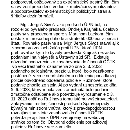
podporoval, obžalovaný za extrémistický trestný čin, čím
sa vytvoril precedens vedúci k motivácii sympatizantov
a podporovateľov extrémistických politických strán a
šíriteľov dezinformácií.
Mgr. Jerguš Sivoš ako predseda ÚPN bol, na
rozdiel od bývalého predsedu Ondreja Krajňáka, účelovo
pasívny v pracovnom spore s Martinom Lackom čím
došlo k mimosúdnej dohode a strate 50 000 eur z peňazí
štátu. Rovnako pasívne sa Mgr. Jerguš Sivoš staval aj k
sporom vo veciach žalôb proti ÚPN, ktoré ÚPN
prehrával až kým to bývalý predseda Krajňák nezastavil
podaniami na Najvyšší a Ústavný súd SR. Existuje
dôvodné podozrenie zo zasahovania do činnosti OČTK
vo veci trestného oznámenia zo dňa 3. 3. 2023
podaného policajnému prezídiu, ktoré bolo nezákonne
postúpené vecne nepríslušnému oddeleniu poriadkovej
polície obvodného oddelenia polície v Ružinove, ktoré
podanie zhodilo zo stola. Aj po vydaní uznesenia zo dňa
9. 6. 2023, ktorým bola vec zamietnutá bolo podanie
zmätočne odstúpené ako potvrdzuje vyrozumenie z 3.
11. 2023 opäť do Ružinova tomu istému vyšetrovateľovi.
Zakrývanie trestnej činnosti predsedu Správnej rady
bývalým ministrom vnútra, ktorý z pravdepodobnosťou
rovnajúcej sa istote zasahoval do činnosti OČTK
potvrdzuje aj článok ÚPN zverejnený na webovej
stránke po tom čo Obvodné oddelenie poriadkovej
polície v Ružinove vec zamietlo