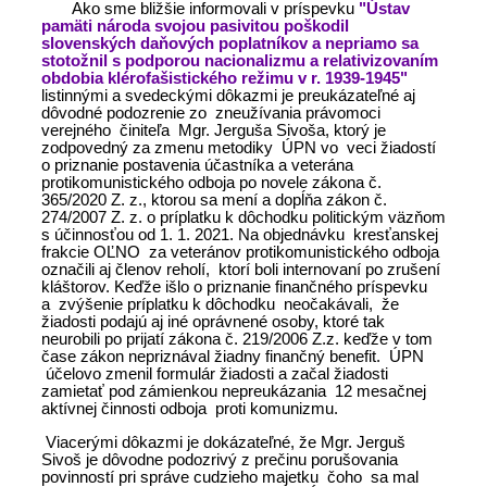
Ako sme bližšie informovali v príspevku
"Ústav
pamäti národa svojou pasivitou poškodil
slovenských daňových poplatníkov a nepriamo sa
stotožnil s podporou nacionalizmu a relativizovaním
obdobia klérofašistického režimu v r. 1939-1945"
listinnými a svedeckými dôkazmi je preukázateľné aj
dôvodné podozrenie zo zneužívania právomoci
verejného činiteľa Mgr. Jerguša Sivoša, ktorý je
zodpovedný za zmenu metodiky ÚPN vo veci žiadostí
o priznanie postavenia účastníka a veterána
protikomunistického odboja po novele zákona č.
365/2020 Z. z., ktorou sa mení a dopĺňa zákon č.
274/2007 Z. z. o príplatku k dôchodku politickým väzňom
s účinnosťou od 1. 1. 2021. Na objednávku kresťanskej
frakcie OĽNO za veteránov protikomunistického odboja
označili aj členov reholí, ktorí boli internovaní po zrušení
kláštorov. Keďže išlo o priznanie finančného príspevku
a zvýšenie príplatku k dôchodku neočakávali, že
žiadosti podajú aj iné oprávnené osoby, ktoré tak
neurobili po prijatí zákona č. 219/2006 Z.z. keďže v tom
čase zákon nepriznával žiadny finančný benefit. ÚPN
účelovo zmenil formulár žiadosti a začal žiadosti
zamietať pod zámienkou nepreukázania 12 mesačnej
aktívnej činnosti odboja proti komunizmu.
Viacerými dôkazmi je dokázateľné, že Mgr. Jerguš
Sivoš je dôvodne podozrivý z prečinu porušovania
povinností pri správe cudzieho majetku čoho sa mal