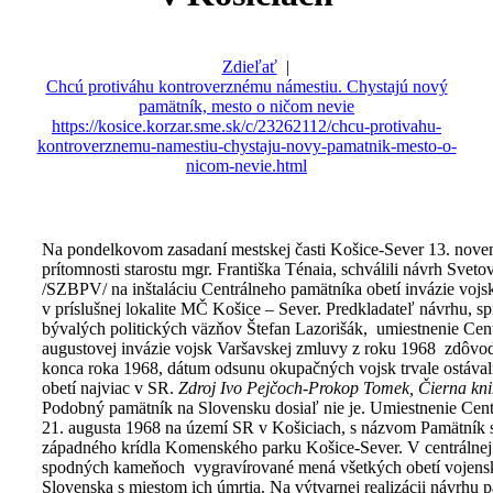
Zdieľať
|
Chcú protiváhu kontroverznému námestiu. Chystajú nový
pamätník, mesto o ničom nevie
https://kosice.korzar.sme.sk/c/23262112/chcu-protivahu-
kontroverznemu-namestiu-chystaju-novy-pamatnik-mesto-o-
nicom-nevie.html
Na pondelkovom zasadaní mestskej časti Košice-Sever 13. novem
prítomnosti starostu mgr. Františka Ténaia, schválili návrh Sve
/SZBPV/ na inštaláciu Centrálneho pamätníka obetí invázie voj
v príslušnej lokalite MČ Košice – Sever. Predkladateľ návrhu, s
bývalých politických väzňov Štefan Lazorišák, umiestnenie Cen
augustovej invázie vojsk Varšavskej zmluvy z roku 1968 zdôvod
konca roka 1968, dátum odsunu okupačných vojsk trvale ostávali
obetí najviac v SR.
Zdroj Ivo Pejčoch-Prokop Tomek, Čierna knih
Podobný pamätník na Slovensku dosiaľ nie je. Umiestnenie Cent
21. augusta 1968 na území SR v Košiciach, s názvom Pamätník s
západného krídla Komenského parku Košice-Sever. V centrálnej
spodných kameňoch vygravírované mená všetkých obetí vojenske
Slovenska s miestom ich úmrtia. Na výtvarnej realizácii návrhu 