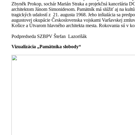
Zbyněk Prokop, sochár Marián Straka a projekčná kancelária DG
architektom Jánom Simonidesom. Pamätník má slúžiť aj na kultú
tragických udalostí z 21. augusta 1968. Jeho inštalácia sa predp
augustovej okupácie Československa vojskami Varšavskej zmluv
Košice a Útvarom hlavného architekta mesta. Rokovania sú v ko
Podpredseda SZBPV Štefan Lazorišák
Vizualizácia „Pamätníka slobody“