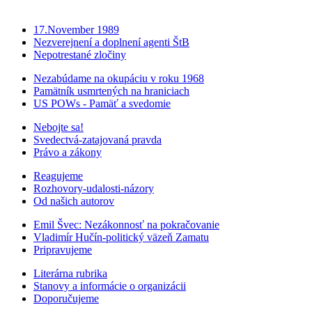
17.November 1989
Nezverejnení a doplnení agenti ŠtB
Nepotrestané zločiny
Nezabúdame na okupáciu v roku 1968
Pamätník usmrtených na hraniciach
US POWs - Pamäť a svedomie
Nebojte sa!
Svedectvá-zatajovaná pravda
Právo a zákony
Reagujeme
Rozhovory-udalosti-názory
Od našich autorov
Emil Švec: Nezákonnosť na pokračovanie
Vladimír Hučín-politický väzeň Zamatu
Pripravujeme
Literárna rubrika
Stanovy a informácie o organizácii
Doporučujeme