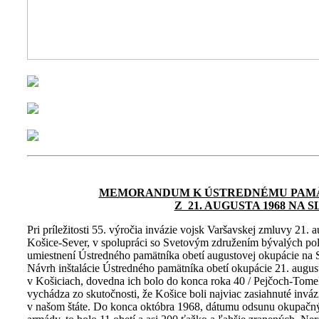
MEMORANDUM K ÚSTREDNÉMU PAMÄT
Z 21. AUGUSTA 1968 NA
Pri príležitosti 55. výročia invázie vojsk Varšavskej zmluvy 21.
Košice-Sever, v spolupráci so Svetovým združením bývalých poli
umiestnení Ústredného pamätníka obetí augustovej okupácie na 
Návrh inštalácie Ústredného pamätníka obetí okupácie 21. augus
v Košiciach, dovedna ich bolo do konca roka 40 / Pejčoch-Tomek
vychádza zo skutočnosti, že Košice boli najviac zasiahnuté invá
v našom štáte. Do konca októbra 1968, dátumu odsunu okupačných