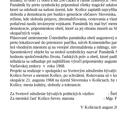
armády, to bolo 11 obetí a asi 200 ťažko a ľahšie zranených. Ner
Pamätník by preto symbolicky pripomínal všetky tragické udalos
ktoré sa odohrali na našom území, kde Košice zaplatili najvyšši
slobodu a demokraciu pre budúce generácie občanov Slovenska,
režimu, kde sloboda prejavu, zhromažďovania, cestovania a vla
potlačená nasilu inváznymi vojskami. Pamätník by mal byť mem
demokracie, pripomienkou obetí, ktoré za jej obranu museli na 
okupačných vojsk .
Plánované umiestnenie Ústredného pamätníka obetí augustovej o
preto lokalizované do priestorov parčíka, návrh Komenského par
bol vhodným miestom aj na verejné zhromaždenia a mítingy, súv
Spomienkový objekt by sa mohol symbolicky nazvať Pamätník Slo
hodnotu spoločenského života, ľudských práv a obetí, ktoré padli
inštalácia sa odhaduje pri najbližšom výročí pripomienky augus
Varšavskej zmluvy v roku 1968.
Projekt sa realizuje v spolupráci so Svetovým združením bývalý
Košice-Sever a mestom Košice, po schválení. Rokovania sú v ko
okupácie 21. augusta 1968 na území Slovenska v Košiciach, by
Košice, mesta kultúry, slobody a tolerancie.
Za Svetové združenie bývalých politických väzňov - Štefa
Za mestskú časť Košice-Sever, starosta - Mgr. Fran
V Košiciach august 2