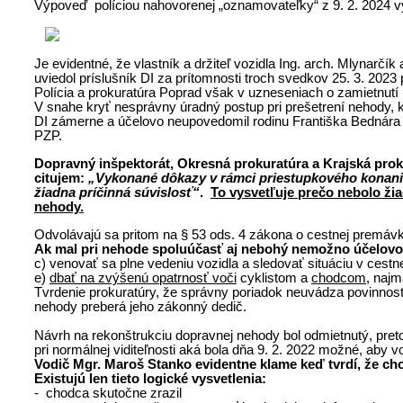
Výpoveď políciou nahovorenej „oznamovateľky“ z 9. 2. 2024 vyv
Je evidentné, že vlastník a držiteľ vozidla Ing. arch. Mlynar
uviedol príslušník DI za prítomnosti troch svedkov 25. 3. 202
Polícia a prokuratúra Poprad však v uzneseniach o zamietnutí 
V snahe kryť nesprávny úradný postup pri prešetrení nehody, k
DI zámerne a účelovo neupovedomil rodinu Františka Bednára o
PZP.
Dopravný inšpektorát, Okresná prokuratúra a Krajská pro
citujem:
„Vykonané dôkazy v rámci priestupkového konania p
žiadna príčinná súvislosť“
.
To vysvetľuje prečo nebolo ži
nehody.
Odvolávajú sa pritom na § 53 ods. 4 zákona o cestnej premáv
Ak mal pri nehode spoluúčasť aj nebohý nemožno účelovo 
c) venovať sa plne vedeniu vozidla a sledovať situáciu v cest
e)
dbať na zvýšenú opatrnosť voči
cyklistom a
chodcom
, najm
Tvrdenie prokuratúry, že správny poriadok neuvádza povinnos
nehody preberá jeho zákonný dedič.
Návrh na rekonštrukciu dopravnej nehody bol odmietnutý, preto
pri normálnej viditeľnosti aká bola dňa 9. 2. 2022 možné, aby 
Vodič Mgr. Maroš Stanko evidentne klame keď tvrdí, že cho
Existujú len tieto logické vysvetlenia:
- chodca skutočne zrazil