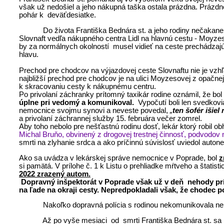
však už nedošiel a jeho nákupná taška ostala prázdna. Prázdne 
pohár k deväťdesiatke.
Do života Františka Bednára st. a jeho rodiny nečakane a 
Slovnaft vedľa nákupného centra Lidl na hlavnú cestu - Moyzesov
by za normálnych okolností musel vidieť na ceste prechádzajúc
hlavu.
Prechod pre chodcov na výjazdovej ceste Slovnaftu nie je vzhľ
najbližší prechod pre chodcov je na ulici Moyzesovej z opačne
k skracovaniu cesty k nákupnému centru.
Po privolaní záchranky prítomný taxikár rodine oznámil, že bo
úplne pri vedomý a komunikoval.
Vypočutí boli len svedkovia
nemocnice svojmu synovi a neveste povedal,
„
ten šofér išiel
a privolaní záchrannej služby 15. februára večer zomrel.
Aby toho nebolo pre nešťastnú rodinu dosť, lekár ktorý robil o
Michal Bruňo, obvinený z drogovej trestnej činnosť, podvodov 
smrti na zlyhanie srdca a ako príčinnú súvislosť uviedol auton
Ako sa uvádza v lekárskej správe nemocnice v Poprade, bol
z
si pamätá. V prílohe č. 1 k Listu o prehliadke mŕtveho a štati
2022 zrazený autom.
Dopravný inšpektorát v Poprade však už v deň nehody prí
na ľade na okraji cesty. Nepredpokladali však, že chodec p
Nakoľko dopravná polícia s rodinou nekomunikovala nebol
Až po vyše mesiaci od smrti Františka Bednára st. sa 25. ma