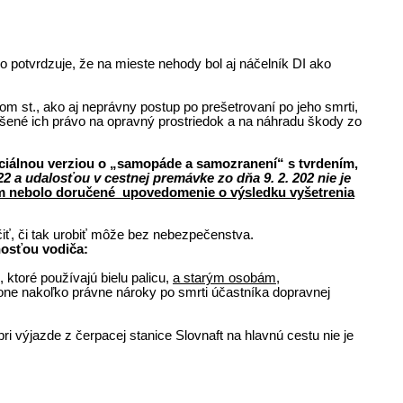
o potvrdzuje, že na mieste nehody bol aj náčelník DI ako
m st., ako aj neprávny postup po prešetrovaní po jeho smrti,
ušené ich právo na opravný prostriedok a na náhradu škody zo
iciálnou verziou o „samopáde a samozranení“ s tvrdením,
 a udalosťou v cestnej premávke zo dňa 9. 2. 202 nie je
lým nebolo doručené upovedomenie o výsledku vyšetrenia
ť, či tak urobiť môže bez nebezpečenstva.
nosťou vodiča:
ktoré používajú bielu palicu,
a starým osobám,
one nakoľko právne nároky po smrti účastníka dopravnej
i výjazde z čerpacej stanice Slovnaft na hlavnú cestu nie je