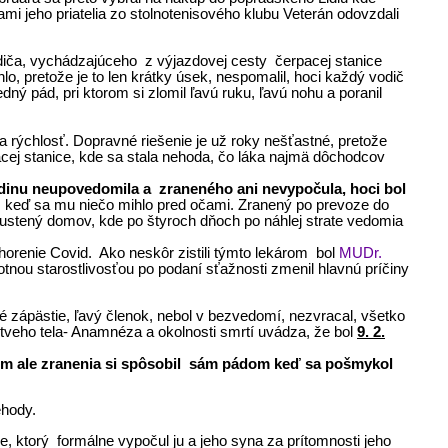
mi jeho priatelia zo stolnotenisového klubu Veterán odovzdali
ča, vychádzajúceho z výjazdovej cesty čerpacej stanice
lo, pretože je to len krátky úsek, nespomalil, hoci každý vodič
ý pád, pri ktorom si zlomil ľavú ruku, ľavú nohu a poranil
a rýchlosť. Dopravné riešenie je už roky nešťastné, pretože
acej stanice, kde sa stala nehoda, čo láka najmä dôchodcov
odinu neupovedomila a zraneného ani nevypočula, hoci bol
om, keď sa mu niečo mihlo pred očami. Zranený po prevoze do
stený domov, kde po štyroch dňoch po náhlej strate vedomia
chorenie Covid. Ako neskôr zistili týmto lekárom bol
MUDr.
tnou starostlivosťou po podaní sťažnosti zmenil hlavnú príčiny
avé zápästie, ľavý členok, nebol v bezvedomí, nezvracal, všetko
mŕtveho tela- Anamnéza a okolnosti smrtí uvádza, že bol
9. 2.
tom ale zranenia si spôsobil sám pádom keď sa pošmykol
hody.
ktorý formálne vypočul ju a jeho syna za prítomnosti jeho