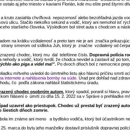
ostalo aj jeho miesto v kaviarni Florián, kde mu ešte pred štyrmi dňa
kruto zasiahla chvíľková nepozornosť alebo bezohľadná jazda vodi
ú ulicu. Stačilo niekoľko sekúnd a vodič, ktorý ani nemohol isť rých
eho staršieho človeka. Výsledkom bol stret auta s chodcom a následn
adom na krátku vzdialenosť a preto tam nie je ani značka prikazujúc
j strany smerom od sídliska Juh, ktorý je značne vzdialený od čerp
l zrazený chodec, ktorý mu dal telefónne číslo.
Dopravná polícia r
 nehody a vodič, ktorý tvrdil, že chodca nevidel a zastavil až po t
 rýchlo ako piga a videl ma!“.
Po dvoch dňoch bol z nemocnice prepu
bhliadku mŕtveho uviedol do úmrtného listu ako hlavnú príčinu smrti o
na internete a nahlásenia bomby na súde.
Úrad pre dohľad nad zdravo
ehodu, čo podľa zákona nahlásil štatistickému úradu.
razený chodec osobným autom,
ktorý spadol, poranil si hlavu, pr
stickom hlásení o úmrtí zo dňa 15. 2. 2022 sa v Správe o prehliadke 
pad uzavrel ako priestupok. Chodec už prestal byť zrazený au
o šiestich dňoch zomrie.
a im známe ani meno a bydlisko vodiča, ktorý bol účastníkom ne
rca do bytu jeho manželky dostavil príslušník dopravnej polície, 