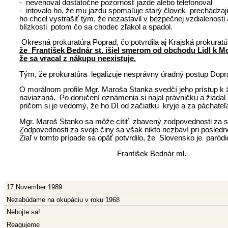
- nevenoval dostatočne pozornosť jazde alebo telefonoval
- iritovalo ho, že mu jazdu spomaľuje starý človek prechádz
ho chcel vystrašiť tým, že nezastavil v bezpečnej vzdialenosti a
blízkosti potom čo sa chodec zľakol a spadol.
Okresná prokuratúra Poprad, čo potvrdila aj Krajská prokura
že František Bednár st. išiel smerom od obchodu Lidl k Mo
že sa vracal z nákupu neexistuje.
Tým, že prokuratúra legalizuje nesprávny úradný postup Dopr
O morálnom profile Mgr. Maroša Stanka svedčí jeho prístup k 
naviazaná. Po doručení oznámenia si najal právničku a žiadal
pričom si je vedomý, že ho DI od začiatku kryje a za páchateľ
Mgr. Maroš Stanko sa môže cítiť zbavený zodpovednosti za smr
Zodpovednosti za svoje činy sa však nikto nezbaví pri posled
Žiaľ v tomto prípade sa opäť potvrdilo, že Slovensko je paródi
František Bednár ml.
17.November 1989
Nezabúdame na okupáciu v roku 1968
Nebojte sa!
Reagujeme