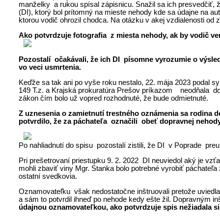
manželky a rukou spísal zápisnicu. Snažil sa ich presvedčiť,
(DI), ktorý bol prítomný na mieste nehody kde sa údajne na au
ktorou vodič ohrozil chodca. Na otázku v akej vzdialenosti od
Ako potvrdzuje fotografia z miesta nehody, ak by vodič ven
Pozostalí očakávali, že ich DI písomne vyrozumie o výsle
vo veci usmrtenia.
Keďže sa tak ani po vyše roku nestalo, 22. mája 2023 podal s
149 T.z. a Krajská prokuratúra Prešov príkazom neodňala do
zákon čím bolo už vopred rozhodnuté, že bude odmietnuté.
Z uznesenia o zamietnutí trestného oznámenia sa rodina 
potvrdilo, že za páchateľa označili obeť dopravnej nehody
Po nahliadnutí do spisu pozostalí zistili, že DI v Poprade p
Pri prešetrovaní priestupku 9. 2. 2022 DI neuviedol aký je vz
mohli zbaviť viny Mgr. Stanka bolo potrebné vyrobiť páchateľa
ostatní svedkovia.
Oznamovateľku však nedostatočne inštruovali pretože uviedla,
a sám to potvrdil ihneď po nehode kedy ešte žil. Dopravným 
údajnou oznamovateľkou, ako potvrdzuje spis nežiadala si,