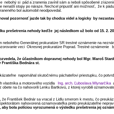
 že nebohý si pád a zranenia zavinil sám a neboli spôsobené zrazen
te nenašli stopy po náraze. Nechcel pripustiť ani možnosť, že k pád
 zraneného bol automobil neodpovedal.
oval pozornosť jazde tak by chodca videl a logicky by nezastavil
dku prešetrenia nehody keďže jej následkom už bolo od 15. 2. 2
yn nebohého Generálnej prokuratúre SR trestné oznámenie na neznáme
zorovanie veci Okresnej prokuratúre Poprad. Trestné oznámenie bo
dozvedela, že účastníkom dopravnej nehody bol Mgr. Maroš Sta
 Františka Bednára st.
reukázateľne napomáhal skutočnému páchateľovi priestupku, čo potvr
ťah vlastníka a motorového vozidla
Ing. arch. Ľuboslava Mlynarčíka
 z obete na čo nahovorili Lenku Bartkovú, z ktorej vyrobili oznamova
 že František Bednár sa vracal z Lidlu smerom k mestu, čo preukáz
inšpektorátom nahovorená oznamovateľka preto preukázateľne neprav
 aby bola políciou vyrozumená o výsledku prešetrenia jej oznám