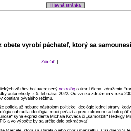
Hlavná stránka
a z obete vyrobí páchateľ, ktorý sa samoune
Zdieľať
|
ckých väzňov bol uverejnený
nekrológ
o úmrtí člena združenia Frant
edky autonehody z 9. februára 2022. Od vzniku združenia v roku 20
kov obetiam bývalého režimu.
a už nebude nástrojom politickej ideológie jednej strany, kedy si 
deológiu nahradila ideológia moci peňazí a pred zákonom sú boli opäť n
oúnose“ syna exprezidenta Michala Kováča či „samozbití“ Hedvigy M
PG a vo výpočte by sa určite dalo pokračovať.
te Marcele, ktorá sa starala o jeho chorú manželku. Osudného 9. fe