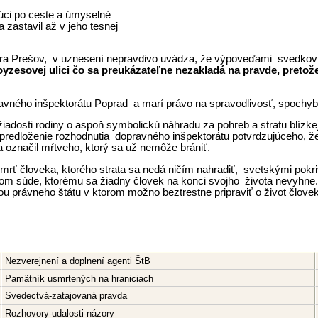
ajúci po ceste a úmyselné
 zastavil až v jeho tesnej
túra Prešov, v uznesení nepravdivo uvádza, že výpoveďami
svedkov 
yzesovej ulici
čo sa preukázateľne nezakladá na pravde, pretož
avného inšpektorátu Poprad a marí právo na spravodlivosť, spochyb
žiadosti rodiny o aspoň symbolickú náhradu za pohreb a stratu blízk
 predloženie rozhodnutia dopravného inšpektorátu potvrdzujúceho, ž
a označil mŕtveho, ktorý sa už nemôže brániť.
ť človeka, ktorého strata sa nedá ničím nahradiť, svetskými pokrive
nom súde, ktorému sa žiadny človek na konci svojho života nevyhne.
ou právneho štátu v ktorom možno beztrestne pripraviť o život človek
Nezverejnení a doplnení agenti ŠtB
Pamätník usmrtených na hraniciach
Svedectvá-zatajovaná pravda
Rozhovory-udalosti-názory