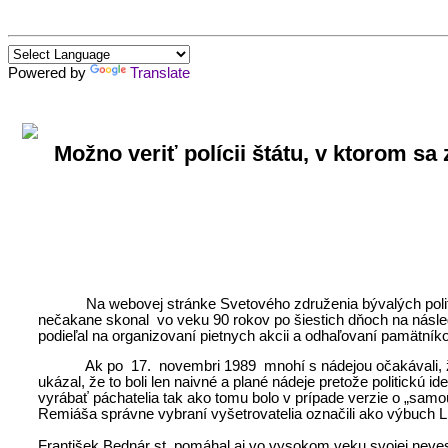
Powered by
Translate
Možno veriť polícii štátu, v ktorom s
Na webovej stránke Svetového združenia bývalých politi
nečakane skonal vo veku 90 rokov po šiestich dňoch na násl
podieľal na organizovaní pietnych akcii a odhaľovaní pamätní
Ak po 17. novembri 1989 mnohí s nádejou očakávali, že políci
ukázal, že to boli len naivné a plané nádeje pretože politickú i
vyrábať páchatelia tak ako tomu bolo v prípade verzie o „sam
Remiáša správne vybraní vyšetrovatelia označili ako výbuch L
František Bednár st. pomáhal aj vo vysokom veku svojej neves