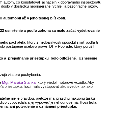
ím autom, čo konštatoval aj náčelník dopravného inšpektorátu
u došlo v dôsledku neprimerane rýchlej a bezohľadnej jazdy,
 automobil až v jeho tesnej blízkosti.
022 usmrtenie a podľa zákona sa malo začať vyšetrovanie
ho páchateľa, ktorý z nedbanlivosti spôsobil smrť podľa §
lo postúpené účelovo práve DI v Poprade, ktorý porušil
nko a prejednanie priestupku bolo odložené. Uznesenie
dzujú viaceré pochybenia.
a
Mgr. Maroša Stanka
, ktorý viedol motorové vozidlo. Aby
teľa priestupku, hoci mala vystupovať ako svedok tak ako
ateľne nie je pravdou, pretože mal prázdnu nákupnú tašku
divo vypovedala a jej výpoveď je nehodnoverná.
Hoci bola
enia, ani potvrdenie o oznámení priestupku.