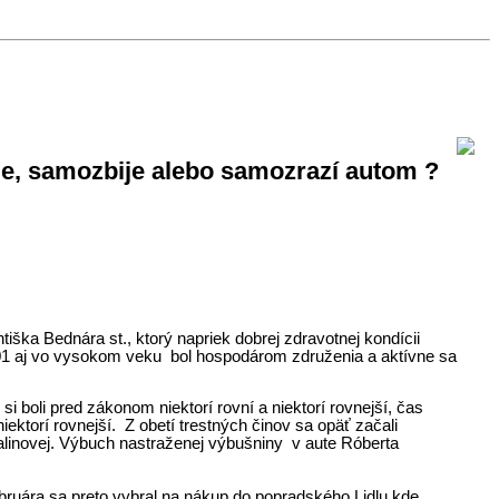
sie, samozbije alebo samozrazí autom ?
iška Bednára st., ktorý napriek dobrej zdravotnej kondícii
01 aj vo vysokom veku bol hospodárom združenia a aktívne sa
boli pred zákonom niektorí rovní a niektorí rovnejší, čas
iektorí rovnejší. Z obetí trestných činov sa opäť začali
alinovej. Výbuch nastraženej výbušniny v aute Róberta
bruára sa preto vybral na nákup do popradského Lidlu kde