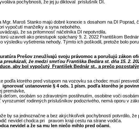
oláva pochybnosti, že jej ju diktoval príslušník DI.
čík a Mgr. Maroš Stanko majú dobré konexie s dosahom na DI Poprad, č
3 pri vypočutí manželky a syna nebohého.
uvádzajú, že sa prítomnosť náčelníka DI nepotvrdila.
torú uzavreli ako priestupok spáchaný 9. 2. 2022 Františkom Bednáro
 výsledku vyšetrenia nehody. Týmto ich poškodil, pretože bolo por
kuratúra Prešov zneužívajú svoju právomoc a porušujú zákon of
reukázali, že medzi smrťou Františka Bedára st. dňa 15. 2. 2022
aduce, aby bol vypočutý František Bednár st., a prečo pozosta
ke podľa ktorého pred vstupom na vozovku sa chodec musí presvedči
ignorovať ustanovenie § 4 ods. 1 písm. podľa ktorého je povin
nej premávke,
ä deťom, osobám so zdravotným postihnutím, osobitne voči osobám, 
ť vyrozumieť rodinných príslušníkov podozrivého, nemá oporu v zák
že by sa jednoznačne a bez akýchkoľvek pochybností potvrdilo, že pr
vodič nevidel chodca pri pravom kraji cestu na strane vodiča.
dca nevidel a že sa mu len niečo mihlo pred očami.