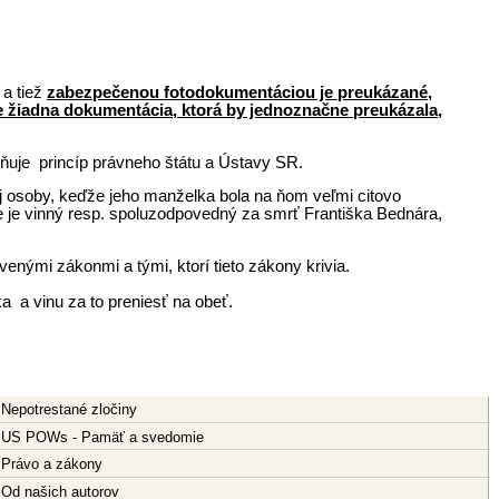
a tiež
zabezpečenou fotodokumentáciou je preukázané,
e žiadna dokumentácia, ktorá by jednoznačne preukázala,
ňuje princíp právneho štátu a Ústavy SR.
ej osoby, keďže jeho manželka bola na ňom veľmi citovo
e je vinný resp. spoluzodpovedný za smrť Františka Bednára,
nými zákonmi a tými, ktorí tieto zákony krivia.
a a vinu za to preniesť na obeť.
Nepotrestané zločiny
US POWs - Pamäť a svedomie
Právo a zákony
Od našich autorov