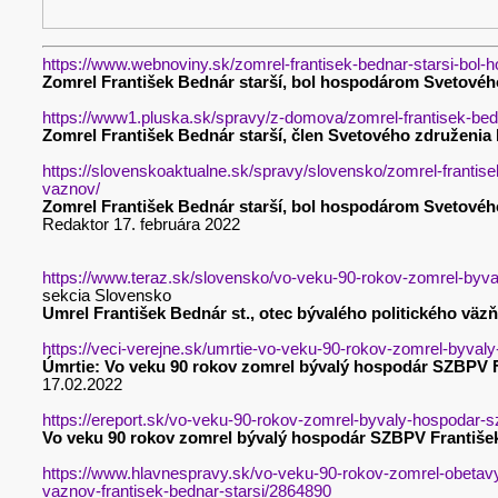
https://www.webnoviny.sk/zomrel-frantisek-bednar-starsi-bol
Zomrel František Bednár starší, bol hospodárom Svetového
https://www1.pluska.sk/spravy/z-domova/zomrel-frantisek-bed
Zomrel František Bednár starší, člen Svetového združenia 
https://slovenskoaktualne.sk/spravy/slovensko/zomrel-frantis
vaznov/
Zomrel František Bednár starší, bol hospodárom Svetovéh
Redaktor 17. februára 2022
https://www.teraz.sk/slovensko/vo-veku-90-rokov-zomrel-byv
sekcia Slovensko
Umrel František Bednár st., otec bývalého politického väz
https://veci-verejne.sk/umrtie-vo-veku-90-rokov-zomrel-byvaly
Úmrtie: Vo veku 90 rokov zomrel bývalý hospodár SZBPV F
17.02.2022
https://ereport.sk/vo-veku-90-rokov-zomrel-byvaly-hospodar-sz
Vo veku 90 rokov zomrel bývalý hospodár SZBPV František
https://www.hlavnespravy.sk/vo-veku-90-rokov-zomrel-obetavy
vaznov-frantisek-bednar-starsi/2864890