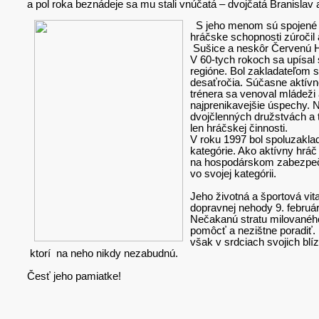
a pol roka beznádeje sa mu stali vnúčatá – dvojčatá Branisla
S jeho menom sú spojené z
hráčske schopnosti zúročil 
Sušice a neskôr Červenú H
V 60-tych rokoch sa upísal
regióne. Bol zakladateľom s
desaťročia. Súčasne aktívne
trénera sa venoval mládeži
najprenikavejšie úspechy. 
dvojčlenných družstvách a t
len hráčskej činnosti.
V roku 1997 bol spoluzakla
kategórie. Ako aktívny hrá
na hospodárskom zabezpeče
vo svojej kategórii.
Jeho životná a športová vi
dopravnej nehody 9. február
Nečakanú stratu milovaného
pomôcť a nezištne poradiť.
však v srdciach svojich blí
ktorí na neho nikdy nezabudnú.
Česť jeho pamiatke!