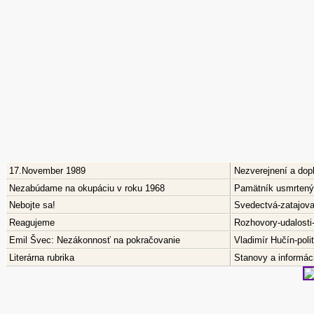
17.November 1989
Nezverejnení a dop
Nezabúdame na okupáciu v roku 1968
Pamätník usmrtenýc
Nebojte sa!
Svedectvá-zatajov
Reagujeme
Rozhovory-udalosti
Emil Švec: Nezákonnosť na pokračovanie
Vladimír Hučín-pol
Literárna rubrika
Stanovy a informáci