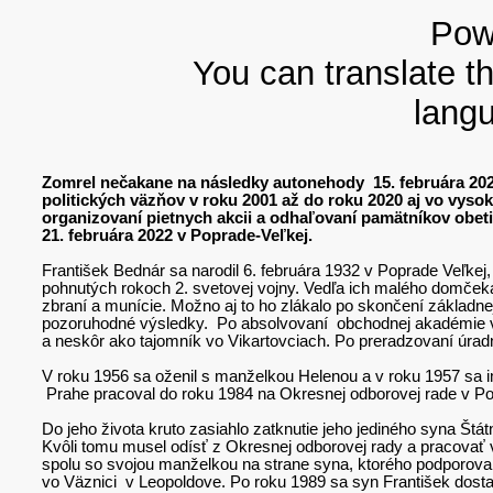
Pow
You can translate th
langu
Zomrel nečakane na následky autonehody 15. februára 20
politických väzňov v roku 2001 až do roku 2020 aj vo vys
organizovaní pietnych akcii a odhaľovaní pamätníkov obe
21. februára 2022 v Poprade-Veľkej.
František Bednár sa narodil 6. februára 1932 v Poprade Veľkej
pohnutých rokoch 2. svetovej vojny. Vedľa ich malého domčeka 
zbraní a munície. Možno aj to ho zlákalo po skončení základnej
pozoruhodné výsledky. Po absolvovaní obchodnej akadémie 
a neskôr ako tajomník vo Vikartovciach. Po preradzovaní úrad
V roku 1956 sa oženil s manželkou Helenou a v roku 1957 sa i
Prahe pracoval do roku 1984 na Okresnej odborovej rade v P
Do jeho života kruto zasiahlo zatknutie jeho jediného syna Št
Kvôli tomu musel odísť z Okresnej odborovej rady a pracovať 
spolu so svojou manželkou na strane syna, ktorého podporovali
vo Väznici v Leopoldove. Po roku 1989 sa syn František dostal