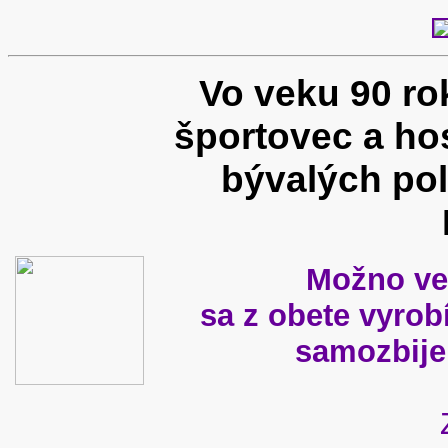
Vo veku 90 ro
športovec a ho
bývalých pol
Možno ver
sa z obete vyrob
samozbije