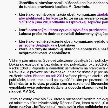
Jánošíka si obesíme sami“ súčasná koalícia nechce vo
do funkcie pravicová koalícia M. Dzurindu.
ktoré ako jediná organizácia obetí komunizmu
žiadal
aby abdikoval z funkcie
za to, že sa za bývalého rež
SZČPV 6.júna 2010 odhalilo v Liptovskej Tepličke pa
ktoré
otvoreným listom vyzvalo bývalého prezidenta
Labusa prečo im dodnes nevrátil dokumenty týkajúce
ktoré ako jediné združenie obetí komunizmu vydalo
pri soche Svätopluka
v Bratislave
ktoré je v zmysle stanov aj skutočne apolitické a nez
nespravodlivosti v spoločnosti
Vážený pán minister, Svetové združenie bývalých čsl. politick
Dokázalo existovať aj bez dotácie ako potvrdzujú roky 2001-
v roku 1968 v Poprade a Pamätník usmrteným na hraniciach v
v Rakúsku a prevoze na Slovensko. Zrušenie dotácie je pr
zrušenie
plánu činnosti na rok 2011
vrátane pietnych akcii a 
publikácie, ktoré sme chceli poskytnúť školám pre poznanie h
Mrzí nás to o to viac, pretože sme na rozdiel od Slovensk
vynakladá vyše polovicu dotácie,
z dôvodu ekonomickej kríz
na účet MV SR.
Tento žalostný krok MV SR, ktoré v súčasnosti vediete prekvapi
od ministra vnútra bývalej vlády Róberta Fica, ktorú označujú 
často nazýva „boľševickou“ mala oveľa viac politického n