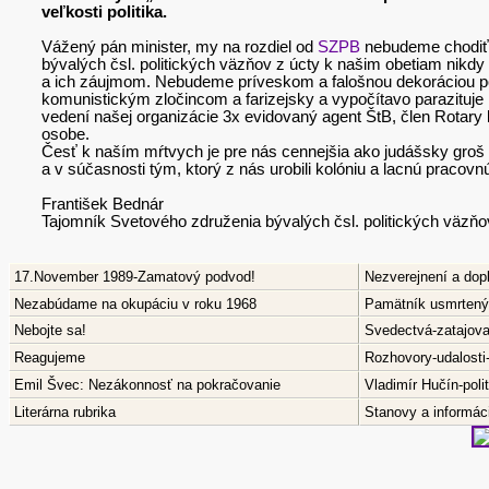
veľkosti politika.
Vážený pán minister, my na rozdiel od
SZPB
nebudeme chodiť p
bývalých čsl. politických väzňov z úcty k našim obetiam nikd
a ich záujmom. Nebudeme príveskom a falošnou dekoráciou po
komunistickým zločincom a farizejsky a vypočítavo parazituj
vedení našej organizácie 3x evidovaný agent ŠtB, člen Rotary 
osobe.
Česť k naším mŕtvych je pre nás cennejšia ako judášsky groš po
a v súčasnosti tým, ktorý z nás urobili kolóniu a lacnú pracovnú
František Bednár
Tajomník Svetového združenia bývalých čsl. politických väzňo
17.November 1989-Zamatový podvod!
Nezverejnení a dop
Nezabúdame na okupáciu v roku 1968
Pamätník usmrtenýc
Nebojte sa!
Svedectvá-zatajov
Reagujeme
Rozhovory-udalosti
Emil Švec: Nezákonnosť na pokračovanie
Vladimír Hučín-pol
Literárna rubrika
Stanovy a informáci