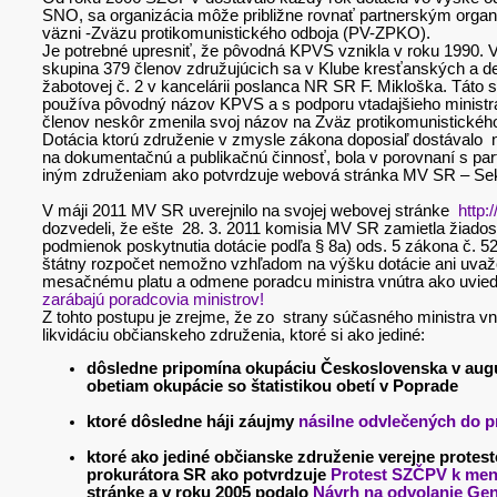
SNO, sa organizácia môže približne rovnať partnerským organiz
väzni -Zväzu protikomunistického odboja (PV-ZPKO).
Je potrebné upresniť, že pôvodná KPVS vznikla v roku 1990. V 
skupina 379 členov združujúcich sa v Klube kresťanských a d
žabotovej č. 2 v kancelárii poslanca NR SR F. Mikloška. Táto 
používa pôvodný názov KPVS a s podporu vtadajšieho ministra
členov neskôr zmenila svoj názov na Zväz protikomunistickéh
Dotácia ktorú združenie v zmysle zákona doposiaľ dostával
na dokumentačnú a publikačnú činnosť, bola v porovnaní s p
iným združeniam ako potvrdzuje webová stránka MV SR – Sek
V máji 2011 MV SR uverejnilo na svojej webovej stránke
http:
dozvedeli, že ešte 28. 3. 2011 komisia MV SR zamietla žiado
podmienok poskytnutia dotácie podľa § 8a) ods. 5 zákona č. 5
štátny rozpočet nemožno vzhľadom na výšku dotácie ani uvaž
mesačnému platu a odmene poradcu ministra vnútra ako uvied
zarábajú poradcovia ministrov!
Z tohto postupu je zrejme, že zo strany súčasného ministra vn
likvidáciu občianskeho združenia, ktoré si ako jediné:
dôsledne pripomína okupáciu Československa v au
obetiam okupácie so štatistikou obetí v Poprade
ktoré dôsledne háji záujmy
násilne odvlečených do 
ktoré ako jediné občianske združenie verejne protes
prokurátora SR ako potvrdzuje
Protest SZČPV k men
stránke a v roku 2005 podalo
Návrh na odvolanie Ge