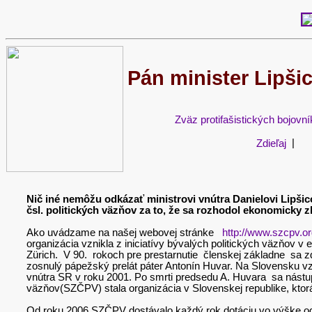
Pán minister Lipši
Zväz protifašistických bojovní
Zdieľaj
|
Nič iné nemôžu odkázať ministrovi vnútra Danielovi Lipši
čsl. politických väzňov za to, že sa rozhodol ekonomicky z
Ako uvádzame na našej webovej stránke
http://www.szcpv.or
organizácia vznikla z iniciatívy bývalých politických väzňov v 
Zürich. V 90. rokoch pre prestarnutie členskej základne sa z
zosnulý pápežský prelát páter Antonín Huvar. Na Slovensku vzn
vnútra SR v roku 2001. Po smrti predsedu A. Huvara sa nástup
väzňov(SZČPV) stala organizácia v Slovenskej republike, ktor
Od roku 2006 SZČPV dostávalo každý rok dotáciu vo výške od