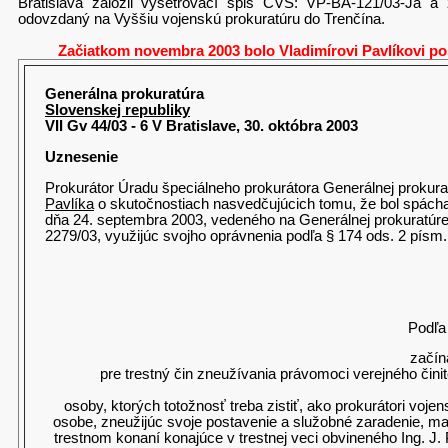
Bratislava založil vyšetrovací spis ČVS: VP-BA-121/03-Ja a
odovzdaný na Vyššiu vojenskú prokuratúru do Trenčína.
Začiatkom novembra 2003 bolo Vladimírovi Pavlíkovi p
Generálna prokuratúra
Slovenskej republiky
VII Gv 44/03 - 6
V Bratislave, 30. októbra 2003
Uznesenie
Prokurátor Úradu špeciálneho prokurátora Generálnej prokurat
Pavlíka
o skutočnostiach nasvedčujúcich tomu, že bol spáchaný
dňa 24. septembra 2003, vedeného na Generálnej prokuratúre 
2279/03, využijúc svojho oprávnenia podľa § 174 ods. 2 písm. c
Podľa 
začín
pre trestný čin zneužívania právomoci verejného činit
osoby, ktorých totožnosť treba zistiť, ako prokurátori voj
osobe, zneužijúc svoje postavenie a služobné zaradenie, ma
trestnom konaní konajúce v trestnej veci obvineného Ing. J. 