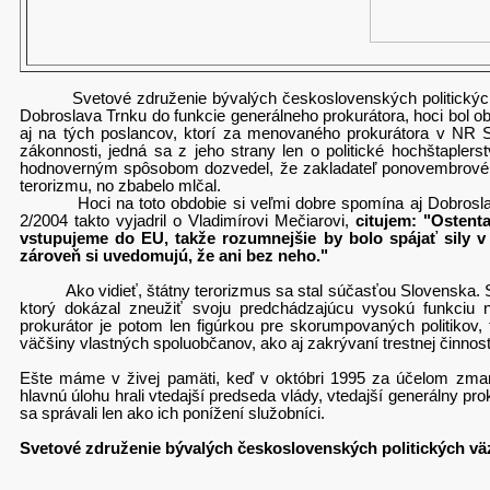
Svetové združenie bývalých československých politických 
Dobroslava Trnku do funkcie generálneho prokurátora, hoci bol
aj na tých poslancov, ktorí za menovaného prokurátora v NR SR
zákonnosti, jedná sa z jeho strany len o politické hochštaple
hodnoverným spôsobom dozvedel, že zakladateľ ponovembrového 
terorizmu, no zbabelo mlčal.
Hoci na toto obdobie si veľmi dobre spomína aj Dobroslav 
2/2004 takto vyjadril o Vladimírovi Mečiarovi,
citujem: "Ostenta
vstupujeme do EU, takže rozumnejšie by bolo spájať sily v 
zároveň si uvedomujú, že ani bez neho."
Ako vidieť, štátny terorizmus sa stal súčasťou Slovenska. Sko
ktorý dokázal zneužiť svoju predchádzajúcu vysokú funkciu n
prokurátor je potom len figúrkou pre skorumpovaných politikov
väčšiny vlastných spoluobčanov, ako aj zakrývaní trestnej činnost
Ešte máme v živej pamäti, keď v októbri 1995 za účelom zmaren
hlavnú úlohu hrali vtedajší predseda vlády, vtedajší generálny pro
sa správali len ako ich ponížení služobníci.
Svetové združenie bývalých československých politických v