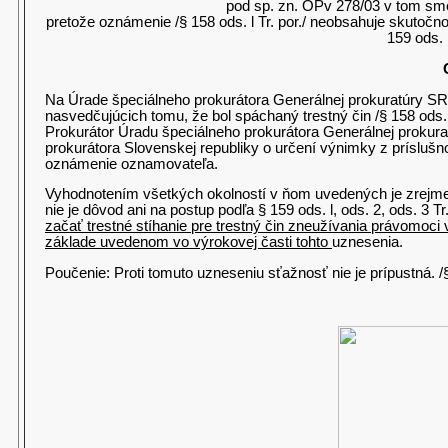
pod sp. zn. OPv 278/03 v tom sme
pretože oznámenie /§ 158 ods. l Tr. por./ neobsahuje skutočno
159 ods. l
Na Úrade špeciálneho prokurátora Generálnej prokuratúry SR
nasvedčujúcich tomu, že bol spáchaný trestný čin /§ 158 ods. 
Prokurátor Úradu špeciálneho prokurátora Generálnej prokurat
prokurátora Slovenskej republiky o určení výnimky z príslušn
oznámenie oznamovateľa.
Vyhodnotením všetkých okolností v ňom uvedených je zrejme, 
nie je dôvod ani na postup podľa § 159 ods. l, ods. 2, ods. 3 Tr
začať trestné stíhanie pre trestný čin zneužívania právomoci v
základe uvedenom vo výrokovej časti tohto
uznesenia.
Poučenie: Proti tomuto uzneseniu sťažnosť nie je prípustná. /§ 