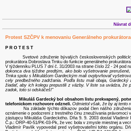
Návrat 
Protest SZČPV k menovaniu Generálneho prokurátor
P R O T E S T
Svetové združenie bývalých československých politických 
prokurátora Dobroslava Trnku do funkcie generálneho prokuráto
V týždenníku PLUS 7 dní č. 31/2003 na strane číslo 22 - 24 pod n
dokonca dva týždne predtým, ako bolo vyšetrovanie prerušené, p
Trnka spolu s Mikulášom Gardeckým mali ovplyvňovať vyšetrovanie
cely predbežného zadržania. Podľa listu mali obaja, Gardecký 
žiadať, aby ich kolegu prepustili z väzby. V liste sa uvádza, že
zadok, toto si odskáčeš!"
Mikuláš Gardecký bol obsahom listu prekvapený, potvrd
telefonickom rozhovore odzneli.
Odmietol však, že by aj tento 
Na základe týchto dôkazov podal člen nášho združenia Vlad
oznámenie o podozrení z trestného činu zneužívania právomoci v
zástupcu Mikuláša Gardeckého. Dňa 9. 9. 2003 dostal Vladimír
Č.p.: ORP-40-51/PK-03-Pk, že vec bola v zmysle miestnej a vecnej
Vladimír Pavlík vypovedal pred vyšetrovateľmi tohto orgánu. 