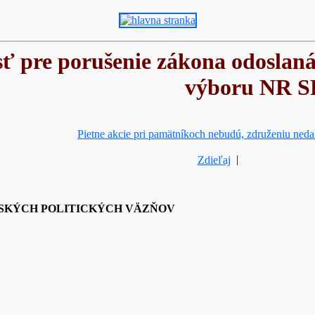
ť pre porušenie zákona odosla
výboru NR S
Pietne akcie pri pamätníkoch nebudú, združeniu nedal
Zdieľaj
|
SKÝCH POLITICKÝCH VÄZŇOV