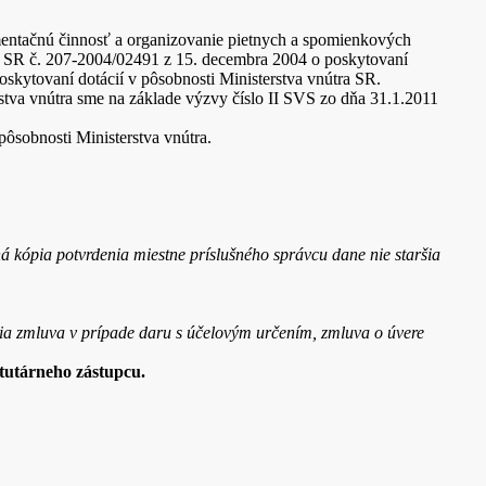
entačnú činnosť a organizovanie pietnych a spomienkových
SR č. 207-2004/02491 z 15. decembra 2004 o poskytovaní
skytovaní dotácií v pôsobnosti Ministerstva vnútra SR.
erstva vnútra sme na základe výzvy číslo II SVS zo dňa 31.1.2011
 pôsobnosti Ministerstva vnútra.
á kópia potvrdenia miestne príslušného správcu dane nie staršia
acia zmluva v prípade daru s účelovým určením, zmluva o úvere
atutárneho zástupcu.