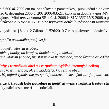
I.
e 6.600 až 7000 eur na odhaľovanie pamätníkov, publikačnú a dokum
o 6. decembra 2006 č. 206-2006/03521, ktorým sa dopĺňa výnos MV 
a výnosu Ministerstva vnútra SR z 9. 4. 2008 č. SLV-35/OLVS-2008 o po
atí zákona č. 526/2010 Z. z. o poskytovaní dotácií v pôsobnosti Minist
v zmysle ust. §6 ods. 2 Zákona č. 526/2010 Z.z. o poskytovaní dotácií v
v podľa osobitného predpisu je
žiadateľa, ktorým je obec,
ničnej banky, na ktorý sa dotácia má po ukázať,
ne, ktorým je obec, nie staršie ako tri mesiace, alebo úradne osvedčen
ťahy s rozpočtami obcí a s rozpočtami vyšších územných celkov,
rší ako tri mesiace, okrem žiadateľa, kto rým je obec,
. b), najmä vyhlásenie pri spolufinancovaní vlastnými zdrojmi, darov
že k žiadosti bolo potrebné pripojiť aj výpis z registra trestov št
y náležitosti sme riadne odoslali.
II.