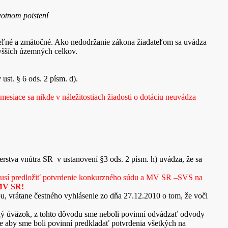
votnom poistení
iteľné a zmätočné. Ako nedodržanie zákona žiadateľom sa uvádza
vyšších územných celkov.
ust. § 6 ods. 2 písm. d).
esiace sa nikde v náležitostiach žiadosti o dotáciu neuvádza
rstva vnútra SR v ustanovení §3 ods. 2 písm. h) uvádza, že sa
eľ musí predložiť potvrdenie konkurzného súdu a MV SR –SVS na
 MV SR!
, vrátane čestného vyhlásenie zo dňa 27.12.2010 o tom, že voči
ý úväzok, z tohto dôvodu sme neboli povinní odvádzať odvody
 aby sme boli povinní predkladať potvrdenia všetkých na