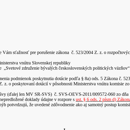
m sťažnosť pre porušenie zákona č. 523/2004 Z. z. o rozpočtových p
nisterstva vnútra Slovenskej republiky
enie „Svetové združenie bývalých československých politických väzňo
enia podmienok poskytnutia dotácie podľa § 8a) ods. 5 Zákona č. 523
Z. z. o poskytovaní dotácií v pôsobnosti Ministerstva vnútra komisie 
správy (ďalej len MV SR-SVS) č. SVS-OEVS-2011/009572-060 zo dňa 1
nepredložené doklady údajne v rozpore s
ust. § 6 ods. 2 písm d) Zákon
ýb potvrdzujú, že uvedené zdôvodnenie ako aj samotný postup komisie