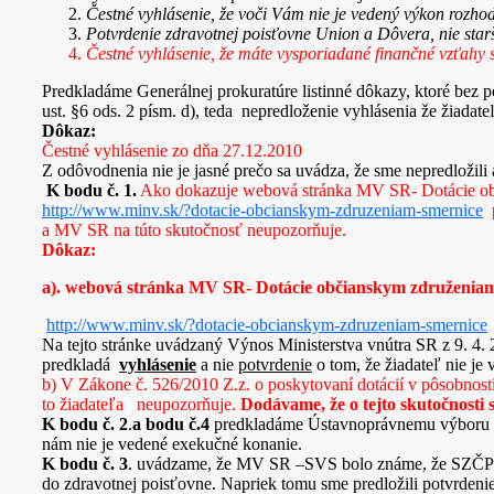
Čestné vyhlásenie, že voči Vám nie je vedený výkon rozho
Potvrdenie zdravotnej poisťovne Union a Dôvera, nie star
Čestné vyhlásenie, že máte vysporiadané finančné vzťahy 
Predkladáme Generálnej prokuratúre listinné dôkazy, ktoré bez
ust. §6 ods. 2 písm. d), teda nepredloženie vyhlásenia že žiada
Dôkaz:
Čestné vyhlásenie zo dňa 27.12.2010
Z odôvodnenia nie je jasné prečo sa uvádza, že sme nepredložili a
K bodu č. 1.
Ako dokazuje webová stránka MV SR- Dotácie ob
http://www.minv.sk/?dotacie-obcianskym-zdruzeniam-smernice
p
a MV SR na túto skutočnosť neupozorňuje.
Dôkaz:
a). webová stránka MV SR- Dotácie občianskym združeniam
http://www.minv.sk/?dotacie-obcianskym-zdruzeniam-smernice
Na tejto stránke uvádzaný Výnos Ministerstva vnútra SR z 9. 4.
predkladá
vyhlásenie
a nie
potvrdenie
o tom, že žiadateľ nie je 
b) V Zákone č. 526/2010 Z.z. o poskytovaní dotácií v pôsobnost
to žiadateľa neupozorňuje.
Dodávame, že o tejto skutočnosti
K bodu č. 2
.
a bodu č.4
predkladáme Ústavnoprávnemu výboru NR 
nám nie je vedené exekučné konanie.
K bodu č. 3
. uvádzame, že MV SR –SVS bolo známe, že SZČPV o
do zdravotnej poisťovne. Napriek tomu sme predložili potvrden