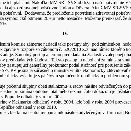
 sme ich platcami. Nakoľko MV SR –SVS obdržalo naše potvrdenie Vše
rdenia aj zo zdravotnej poisťovne Union a Dôvera. Ak už MV SR-SVS v
h poisťovní. Dodávame, že predloženie potvrdenia zdravotnej poisťov
za symbolickú odmenu 26 eur netto mesačne. Môžeme preukázať, že sme
25%.
IV.
adením komisie zámerne nariadil také postupy aby pod zámienkou nedo
 zjavne v rozpore so zákonom č. 526/2010 Z.z. nad rámec ktorého ko
yžaduje. Samotný postup a termín predkladania žiadosti v zalepenej obá
v predkladaných žiadostí. Takýto postup tu nebol ani za ministra vnú
e aby zastupujúci generálny prokurátor podal sťažnosť pre porušenie z
 SZČPV je snaha súčasného ministra vnútra ekonomicky zlikvidovať ob
iami kriticky vyjadruje s pálčivým spoločensko-politickým problémom s
uje početnú skupiny obeti stalinizmu- z radov násilne odvlečených d
ledne pripomína obdobie totalitného režimu čoho dôkazom je inštaláci
í v Poprade odhalený v roku 2002
ríne v Kežmarku odhalený v roku 2004, kde boli v roku 2004 prevezen
Tepličke odhalená v roku 2010.
čňuje zbierku na centrálny pamätník násilne odvlečeným v Turni nad B