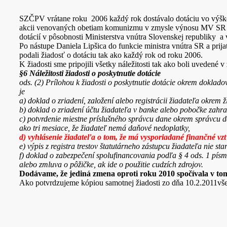
SZČPV vrátane roku 2006 každý rok dostávalo dotáciu vo výšk
akcii venovaných obetiam komunizmu v zmysle výnosu MV SR z
dotácií v pôsobnosti Ministerstva vnútra Slovenskej republiky 
Po nástupe Daniela Lipšica do funkcie ministra vnútra SR a prij
podali žiadosť o dotáciu tak ako každý rok od roku 2006.
K žiadosti sme pripojili všetky náležitosti tak ako boli uvedené 
§6 Náležitosti žiadosti o poskytnutie dotácie
ods. (2) Prílohou k žiadosti o poskytnutie dotácie okrem doklado
je
a) doklad o zriadení, založení alebo registrácii žiadateľa okrem 
b) doklad o zriadení účtu žiadateľa v banke alebo pobočke zahra
c) potvrdenie miestne príslušného správcu dane okrem správcu da
ako tri mesiace, že žiadateľ nemá daňové nedoplatky,
d) vyhlásenie žiadateľa o tom, že má vysporiadané finančné vz
e) výpis z registra trestov štatutárneho zástupcu žiadateľa nie sta
f) doklad o zabezpečení spolufinancovania podľa § 4 ods. 1 písm
alebo zmluva o pôžičke, ak ide o použitie cudzích zdrojov.
Dodávame, že jediná zmena oproti roku 2010 spočívala v tom, 
Ako potvrdzujeme kópiou samotnej žiadosti zo dňa 10.2.2011všetk