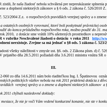
stili, že naša žiadosť nebola schválená pre nepreukázanie splnenia p
ene a doplnení niektorých zákonov a § 6 ods. 2 zákona č. 526/2010 Z. z
 č. 523/2004 Z.z. o rozpočtových pravidlách verejnej správy a o zmen
a ostatných osobných vyrovnaní, ktoré boli poskytnuté právnickej osob
použiť do konca príslušného rozpočtového roka, možno použiť do 31. m
rok 2010, z dotácie sme vrátili 10% ušetrených prostriedkov a nepresúv
 v rubrike Neschválené žiadosti o dotáciu v roku 2011
http://w
dnení neexistuje. Zrejme sa má jednať o §8 ods. 5 zákona č. 523/2
dosti všetky náležitosti v zmysle ust. §6. ods. 2 Zákona písm. d) č. 52
 prijatého dňa 28.5.2011 požiadali dňa 3.6.2011 ministra vnútra SR o
III.
 zo dňa 14.6.2011 nám bolo riaditeľkou Ing. I. Špatinovou oznám
enských politických väzňov nebola na rok 2011 pridelená dotácia z dô
 pravidlách verejnej správy a o zmene a doplnení niektorých zákonov a
ok 2011 chýbali nasledovné doklady:
 mesiace, že nie je voči Vám vedené konkurzné konanie, nie ste v konku