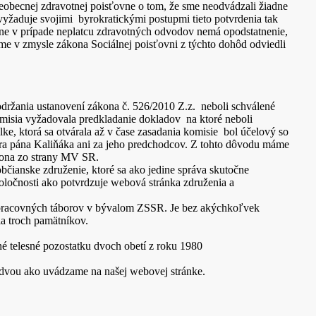
obecnej zdravotnej poisťovne o tom, že sme neodvádzali žiadne
yžaduje svojimi byrokratickými postupmi tieto potvrdenia tak
ne v prípade neplatcu zdravotných odvodov nemá opodstatnenie,
 v zmysle zákona Sociálnej poisťovni z týchto dohôd odviedli
držania ustanovení zákona č. 526/2010 Z.z. neboli schválené
misia vyžadovala predkladanie dokladov na ktoré neboli
lke, ktorá sa otvárala až v čase zasadania komisie bol účelový so
tra pána Kaliňáka ani za jeho predchodcov. Z tohto dôvodu máme
ákona zo strany MV SR.
čianske združenie, ktoré sa ako jedine správa skutočne
poločnosti ako potvrdzuje webová stránka združenia a
o pracovných táborov v bývalom ZSSR. Je bez akýchkoľvek
a troch pamätníkov.
é telesné pozostatku dvoch obetí z roku 1980
odvou ako uvádzame na našej webovej stránke.