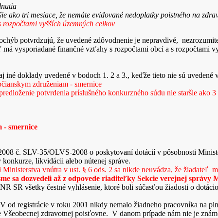
dnutia
šie ako tri mesiace, že nemáte evidované nedoplatky poistného na zdra
s rozpočtami vyšších územných celkov
 pochýb potvrdzujú, že uvedené zdôvodnenie je nepravdivé, nezrozum
teľ má vysporiadané finančné vzťahy s rozpočtami obcí a s rozpočtami 
j iné doklady uvedené v bodoch 1. 2 a 3., keďže tieto nie sú uvedené v 
čianskym združeniam - smernice
redloženie potvrdenia príslušného konkurzného súdu nie staršie ako 3 m
 - smernice
 2008 č. SLV-35/OLVS-2008 o poskytovaní dotácií v pôsobnosti Ministe
v konkurze, likvidácii alebo nútenej správe.
i Ministerstva vnútra v ust. § 6 ods. 2 sa nikde neuvádza, že žiadat
 sme sa dozvedeli až z odpovede riaditeľky Sekcie verejnej správy
SR všetky čestné vyhlásenie, ktoré boli súčasťou žiadosti o dotáciou
d registrácie v roku 2001 nikdy nemalo žiadneho pracovníka na pln
ie Všeobecnej zdravotnej poisťovne. V danom prípade nám nie je známe