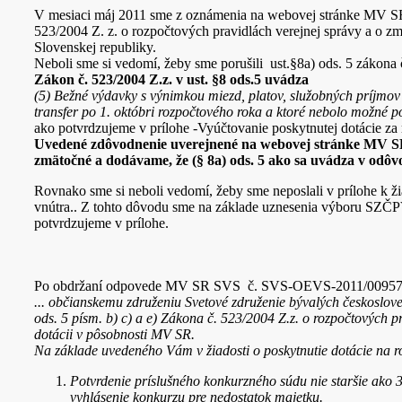
V mesiaci máj 2011 sme z oznámenia na webovej stránke MV SR zi
523/2004 Z. z. o rozpočtových pravidlách verejnej správy a o zm
Slovenskej republiky.
Neboli sme si vedomí, žeby sme porušili ust.§8a) ods. 5 zákona
Zákon č. 523/2004 Z.z. v ust. §8 ods.5 uvádza
(5) Bežné výdavky s výnimkou miezd, platov, služobných príjmov 
transfer po 1. októbri rozpočtového roka a ktoré nebolo možné 
ako potvrdzujeme v prílohe -Vyúčtovanie poskytnutej dotácie za 
Uvedené zdôvodnenie uverejnené na webovej stránke MV SR
zmätočné a dodávame, že (§ 8a) ods. 5 ako sa uvádza v odôvo
Rovnako sme si neboli vedomí, žeby sme neposlali v prílohe k žia
vnútra.. Z tohto dôvodu sme na základe uznesenia výboru SZČPV
potvrdzujeme v prílohe.
Po obdržaní odpovede MV SR SVS č. SVS-OEVS-2011/009572-060
... občianskemu združeniu Svetové združenie bývalých českoslov
ods. 5 písm. b) c) a e) Zákona č. 523/2004 Z.z. o rozpočtových
dotácii v pôsobnosti MV SR.
Na základe uvedeného Vám v žiadosti o poskytnutie dotácie na r
Potvrdenie príslušného konkurzného súdu nie staršie ako 3
vyhlásenie konkurzu pre nedostatok majetku.