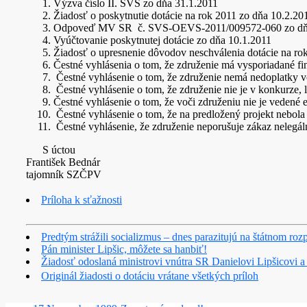
Výzva číslo II. SVS zo dňa 31.1.2011
Žiadosť o poskytnutie dotácie na rok 2011 zo dňa 10.2.20
Odpoveď MV SR č. SVS-OEVS-2011/009572-060 zo dňa
Vyúčtovanie poskytnutej dotácie zo dňa 10.1.2011
Žiadosť o upresnenie dôvodov neschválenia dotácie na ro
Čestné vyhlásenia o tom, že združenie má vysporiadané f
Čestné vyhlásenie o tom, že združenie nemá nedoplatky v
Čestné vyhlásenie o tom, že združenie nie je v konkurze, l
Čestné vyhlásenie o tom, že voči združeniu nie je vedené
Čestné vyhlásenie o tom, že na predložený projekt nebola p
Čestné vyhlásenie, že združenie neporušuje zákaz nelegá
S úctou
František Bednár
tajomník SZČPV
Príloha k sťažnosti
Predtým strážili socializmus – dnes parazitujú na štátnom roz
Pán minister Lipšic, môžete sa hanbiť!
Žiadosť odoslaná ministrovi vnútra SR Danielovi Lipšicovi a 
Originál žiadosti o dotáciu vrátane všetkých príloh