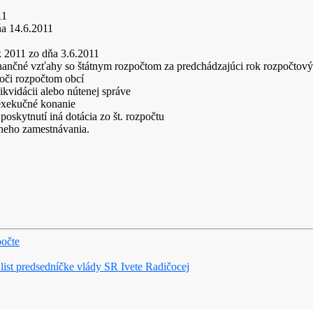
11
 14.6.2011
k 2011 zo dňa 3.6.2011
inančné vzťahy so štátnym rozpočtom za predchádzajúci rok rozpočtov
oči rozpočtom obcí
ikvidácii alebo nútenej správe
 exekučné konanie
oskytnutí iná dotácia zo št. rozpočtu
lneho zamestnávania.
počte
list predsedníčke vlády SR Ivete Radičocej