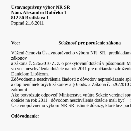
Ústavnoprávny výbor NR SR
Nám. Alexandra Dubčeka 1
812 80 Bratislava 1
Poprad 21.6.2011
Vec: Sťažnosť pre porušenie zákona
Vážení členovia Ústavnoprávneho výboru NR SR, predkladáme Vá
zákonov
a zákona č. 526/2010 Z. z. o poskytovaní dotácií v pôsobnosti Mi
vo veci neschválenia dotácie na rok 2011 pre občianske združ
Danielom Lipšicom.
Zdôvodnenie neschválenia žiadosti z dôvodov nepreukázanie spln
a doplnení niektorých zákonov a § 6 ods. 2 Zákona č. 526/2010 
zákonmi.
Ako potvrdzuje odpoveď Ministerstva vnútra Sekcie verejnej 
dotácie na rok 2011, dôvodom neschválenia dotácie mali byť 
Ústavnoprávnemu výboru NR SR listinné dôkazy, ktoré bez poch
Odôvodnenie: