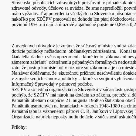
Slovensku pôsobiacich zdravotných poisťovní v prípade ak nie
zdravotné odvody, účelovo sa uvádza, že sme nepredložili potv
málo vyžadovať aj potvrdenia všetkých na Slovensku pôsobiacic
nakoľko pre SZČPV pracovali na dohodu len piati dôchodcovia 
povinnú 19% -nú daň a úrazové a garančné poistenie 0,8% a 0,
Z uvedených dôvodov je zrejme, že súčasný minister vnútra zri
dotácie politicky nežiaducim občianskym združeniam. Konal tak
žiadatelia riadne a včas upozornení a ktoré tento zákona ani nev
zámerom zabrániť odstráneniu prípadných formálnych nedostatko
zato, že postup komisie bol v rozpore so zákonom a je na miest
Na záver dodávame, že skutočnou príčinou neschváleniu dotácie
v zmysle svojich stanov apoliticky a ktoré sa svojimi vyhlásen
Informačný Spravodaj v printovej podobe.
SZČPV ako jediná organizácia na Slovensku v súčasnosti zastup
pochýb, že SZČPV má nárok na dotáciu zo zákona, pretože si dôs
Pamätník obetiam okupácie 21. augusta 1968 so štatistikou obet
Pamätník usmrtených na hraniciach v rokoch 1948-1989 na cinto
Pamätná tabuľa väznenému pátrovi C. B. Janíkovi v Liptovskej 
Organizácia napriek neposkytnutiu dotácie v súčasnosti uskuto
Prílohy: