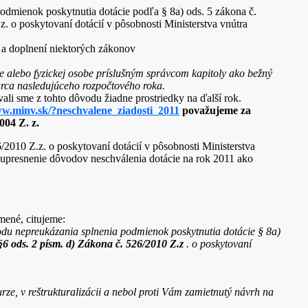
odmienok poskytnutia dotácie podľa § 8a) ods. 5 zákona č.
. o poskytovaní dotácií v pôsobnosti Ministerstva vnútra
e a doplnení niektorých zákonov
e alebo fyzickej osobe príslušným správcom kapitoly ako bežný
arca nasledujúceho rozpočtového roka.
ali sme z tohto dôvodu žiadne prostriedky na ďalší rok.
ww.minv.sk/?neschvalene_ziadosti_2011
považujeme za
004 Z. z.
6/2010 Z.z. o poskytovaní dotácií v pôsobnosti Ministerstva
 upresnenie dôvodov neschválenia dotácie na rok 2011 ako
ené, citujeme:
vodu nepreukázania splnenia podmienok poskytnutia dotácie § 8a)
§6 ods. 2 písm. d) Zákona č. 526/2010 Z.z
. o poskytovaní
rze, v reštrukturalizácii a nebol proti Vám zamietnutý návrh na