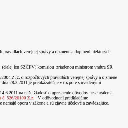
ravidlách verejnej správy a o zmene a doplnení niektorých
v“ (ďalej len SZČPV) komisiou zriadenou ministrom vnútra SR
/2004 Z. z. o rozpočtových pravidlách verejnej správy a o zmene
zo dňa 28.3.2011 je preukázateľne v rozpore s uvedenými
4.6.2011 na našu žiadosť o upresnenie dôvodov neschválenia
a č. 526/20100 Z.z
.
V odôvodnení predkladáme
 nemajú oporu v zákone a sú zjavne účelové a zavádzajúce.