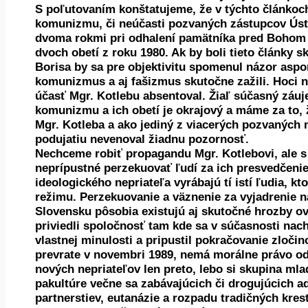
S poľutovaním konštatujeme, že v týchto článkoch
komunizmu, či neúčasti pozvaných zástupcov Úst
dvoma rokmi pri odhalení pamätníka pred Bohom 
dvoch obetí z roku 1980. Ak by boli tieto články 
Borisa by sa pre objektivitu spomenul názor aspo
komunizmus a aj fašizmus skutočne zažili. Hoci n
účasť Mgr. Kotlebu absentoval. Žiaľ súčasný záuj
komunizmu a ich obetí je okrajový a máme za to, 
Mgr. Kotleba a ako jediný z viacerých pozvaných
podujatiu nevenoval žiadnu pozornosť.
Nechceme robiť propagandu Mgr. Kotlebovi, ale s 
neprípustné perzekuovať ľudí za ich presvedčenie
ideologického nepriateľa vyrábajú tí istí ľudia, 
režimu. Perzekuovanie a väznenie za vyjadrenie n
Slovensku pôsobia existujú aj skutočné hrozby o
priviedli spoločnosť tam kde sa v súčasnosti nach
vlastnej minulosti a pripustil pokračovanie zloči
prevrate v novembri 1989, nemá morálne právo o
nových nepriateľov len preto, lebo si skupina ml
pakultúre večne sa zabávajúcich či drogujúcich a
partnerstiev, eutanázie a rozpadu tradičných kr