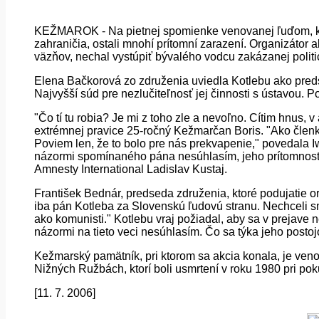
KEŽMAROK - Na pietnej spomienke venovanej ľuďom, ktorí
zahraničia, ostali mnohí prítomní zarazení. Organizátor
väzňov, nechal vystúpiť bývalého vodcu zakázanej politi
Elena Bačkorová zo združenia uviedla Kotlebu ako predst
Najvyšší súd pre nezlučiteľnosť jej činnosti s ústavou. 
"Čo tí tu robia? Je mi z toho zle a nevoľno. Cítim hnus, v
extrémnej pravice 25-ročný Kežmarčan Boris. "Ako člen
Poviem len, že to bolo pre nás prekvapenie," povedala 
názormi spomínaného pána nesúhlasím, jeho prítomnosť 
Amnesty International Ladislav Kustaj.
František Bednár, predseda združenia, ktoré podujatie org
iba pán Kotleba za Slovenskú ľudovú stranu. Nechceli sm
ako komunisti." Kotlebu vraj požiadal, aby sa v prejave 
názormi na tieto veci nesúhlasím. Čo sa týka jeho postojo
Kežmarský pamätník, pri ktorom sa akcia konala, je ven
Nižných Ružbách, ktorí boli usmrtení v roku 1980 pri poku
[11. 7. 2006]