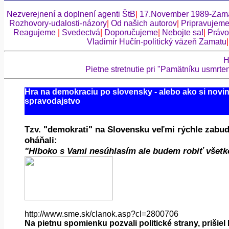
Nezverejnení a doplnení agenti ŠtB
|
17.November 1989-Zama
Rozhovory-udalosti-názory
|
Od našich autorov
|
Pripravujem
Reagujeme
|
Svedectvá
|
Doporučujeme
|
Nebojte sa!
|
Právo
Vladimír Hučín-politický väzeň Zamatu
H
Pietne stretnutie pri "Pamätníku usmrte
Hra na demokraciu po slovensky - alebo ako si novi
spravodajstvo
Tzv. "demokrati" na Slovensku veľmi rýchle zabudl
oháňali:
"Hlboko s Vami nesúhlasím ale budem robiť všetko
http://www.sme.sk/clanok.asp?cl=2800706
Na pietnu spomienku pozvali politické strany, prišiel