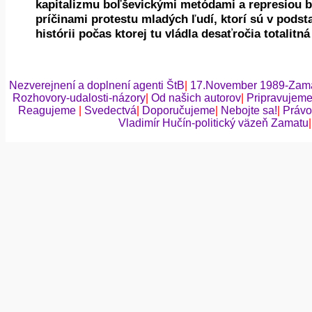
kapitalizmu boľševickými metódami a represiou b
príčinami protestu mladých ľudí, ktorí sú v podst
histórii počas ktorej tu vládla desaťročia totalitn
Nezverejnení a doplnení agenti ŠtB
|
17.November 1989-Zama
Rozhovory-udalosti-názory
|
Od našich autorov
|
Pripravujem
Reagujeme
|
Svedectvá
|
Doporučujeme
|
Nebojte sa!
|
Právo
Vladimír Hučín-politický väzeň Zamatu