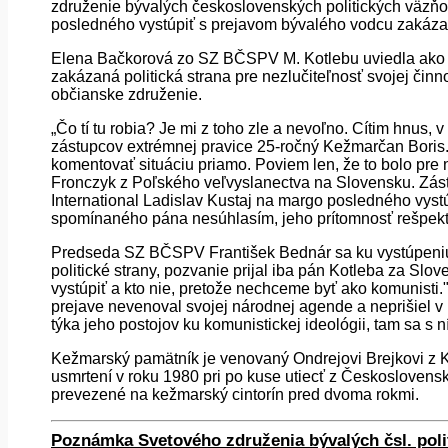
združenie bývalých československých politických väzň
posledného vystúpiť s prejavom bývalého vodcu zakázane
Elena Bačkorová zo SZ BČSPV M. Kotlebu uviedla ako p
zakázaná politická strana pre nezlučiteľnosť svojej čin
občianske združenie.
„Čo tí tu robia? Je mi z toho zle a nevoľno. Cítim hnus, v
zástupcov extrémnej pravice 25-ročný Kežmarčan Boris
komentovať situáciu priamo. Poviem len, že to bolo pr
Fronczyk z Poľského veľvyslanectva na Slovensku. Zást
International Ladislav Kustaj na margo posledného vys
spomínaného pána nesúhlasím, jeho prítomnosť rešpek
Predseda SZ BČSPV František Bednár sa ku vystúpeniu 
politické strany, pozvanie prijal iba pán Kotleba za Slo
vystúpiť a kto nie, pretože nechceme byť ako komunisti.
prejave nevenoval svojej národnej agende a neprišiel v 
týka jeho postojov ku komunistickej ideológii, tam sa s
Kežmarský pamätník je venovaný Ondrejovi Brejkovi z K
usmrtení v roku 1980 pri po kuse utiecť z Českoslovens
prevezené na kežmarský cintorín pred dvoma rokmi.
Poznámka Svetového združenia bývalých čsl. poli