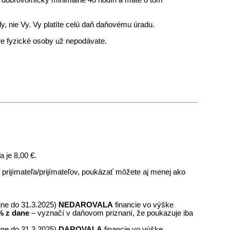
y, nie Vy. Vy platíte celú daň daňovému úradu.
re fyzické osoby už nepodávate.
 je 8,00 €.
prijímateľa/prijímateľov, poukázať môžete aj menej ako
jne do 31.3.2025)
NEDAROVALA
financie vo výške
% z dane
– vyznačí v daňovom priznaní, že poukazuje iba
jne do 31.3.2025)
DAROVALA
financie vo výške