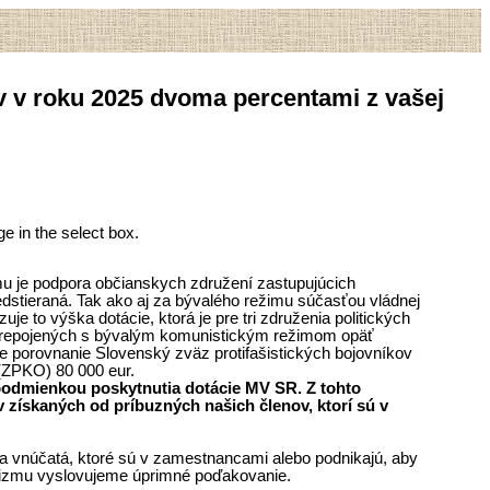
v v roku 2025 dvoma percentami z vašej
ge in the select box.
mu je podpora občianskych združení zastupujúcich
dstieraná. Tak ako aj za bývalého režimu súčasťou vládnej
je to výška dotácie, ktorá je pre tri združenia politických
dí prepojených s bývalým komunistickým režimom opäť
re porovnanie Slovenský zväz protifašistických bojovníkov
(ZPKO) 80 000 eur.
 podmienkou poskytnutia dotácie MV SR. Z tohto
získaných od príbuzných našich členov, ktorí sú v
i a vnúčatá, ktoré sú v zamestnancami alebo podnikajú, aby
nizmu vyslovujeme úprimné poďakovanie.