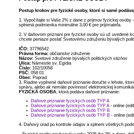
Postup krokov pre fyzické osoby, ktoré si samé podáva
1. Vypočítajte si Vaše 2% z dane z príjmov fyzickej osob
splnená podmienka minimálne 3,00 € pre prijímateľa.
2. V daňovom priznaní pre fyzické osoby sú už uvedené kol
chcete peniaze poslať Svetovému združeniu bývalých poli
IČO:
37796542
Právna forma:
občianske združenie
Názov:
Svetové združenie bývalých politických väzňov
Ulica:
Námestie sv. Egídia
Číslo:
102/10058
PSČ:
058 01
Obec:
Poprad
3. Riadne vyplnené daňové priznanie doručte v lehote, kto
správy, alebo ak nemáte povinnosť elektronickej komunikác
FYZICKÁ OSOBA
, ktorá podáva daňové priznanie:
Daňové priznanie fyzických osôb TYP A
Daňové priznanie fyzických osôb TYP A
- online (ed
Daňové priznanie fyzických osôb TYP B
Daňové priznanie fyzických osôb TYP B
- online (ed
4. Daňový úrad po kontrole údajov a splnení všetkých podm
– Fyzické osoby poukazujú v roku 2025 iba 2% z dane, do