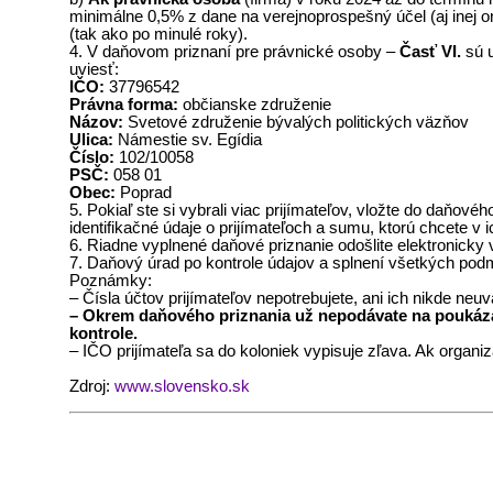
minimálne 0,5% z dane na verejnoprospešný účel (aj inej org
(tak ako po minulé roky).
4. V daňovom priznaní pre právnické osoby –
Časť VI.
sú u
uviesť:
IČO:
37796542
Právna forma:
občianske združenie
Názov:
Svetové združenie bývalých politických väzňov
Ulica:
Námestie sv. Egídia
Číslo:
102/10058
PSČ:
058 01
Obec:
Poprad
5. Pokiaľ ste si vybrali viac prijímateľov, vložte do daňov
identifikačné údaje o prijímateľoch a sumu, ktorú chcete v
6. Riadne vyplnené daňové priznanie odošlite elektronicky 
7. Daňový úrad po kontrole údajov a splnení všetkých podm
Poznámky:
– Čísla účtov prijímateľov nepotrebujete, ani ich nikde ne
– Okrem daňového priznania už nepodávate na poukázanie
kontrole.
– IČO prijímateľa sa do koloniek vypisuje zľava. Ak organ
Zdroj:
www.slovensko.sk