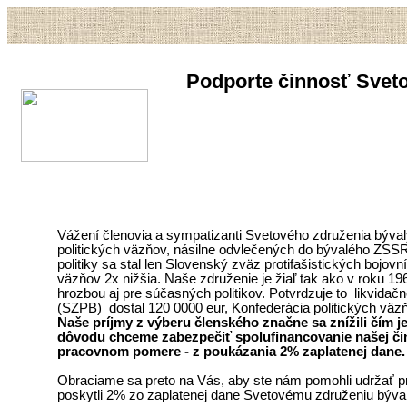
Podporte činnosť Sveto
Vážení členovia a sympatizanti Svetového združenia býval
politických väzňov, násilne odvlečených do bývalého ZSSR
politiky sa stal len Slovenský zväz protifašistických bojovn
väzňov 2x nižšia. Naše združenie je žiaľ tak ako v roku 
hrozbou aj pre súčasných politikov. Potvrdzuje to likvida
(SZPB) dostal 120 0000 eur, Konfederácia politických väz
Naše príjmy z výberu členského značne sa znížili čím 
dôvodu chceme zabezpečiť spolufinancovanie našej čin
pracovnom pomere - z poukázania 2% zaplatenej dane.
Obraciame sa preto na Vás, aby ste nám pomohli udržať pri 
poskytli 2% zo zaplatenej dane Svetovému združeniu býva