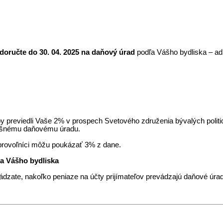
doručte do 30. 04. 2025 na daňový úrad
podľa Vášho bydliska – ad
y previedli Vaše 2% v prospech Svetového združenia bývalých polit
slušnému daňovému úradu.
brovoľníci môžu poukázať 3% z dane.
ľa Vášho bydliska
uvádzate, nakoľko peniaze na účty prijímateľov prevádzajú daňové úrad