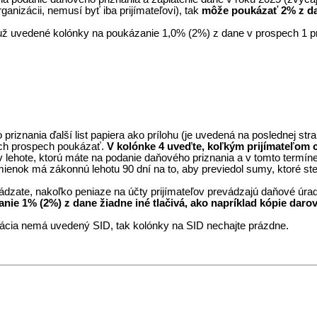
anizácii, nemusí byť iba prijímateľovi), tak
môže poukázať 2% z d
ž uvedené kolónky na poukázanie 1,0% (2%) z dane v prospech 1 prij
ého priznania ďalší list papiera ako prílohu (je uvedená na poslednej 
 ich prospech poukázať.
V kolónke 4 uveďte, koľkým prijímateľom c
v lehote, ktorú máte na podanie daňového priznania a v tomto termíne 
ienok má zákonnú lehotu 90 dní na to, aby previedol sumy, ktoré ste
uvádzate, nakoľko peniaze na účty prijímateľov prevádzajú daňové úrad
 1% (2%) z dane žiadne iné tlačivá, ako napríklad kópie darovací
izácia nemá uvedený SID, tak kolónky na SID nechajte prázdne.