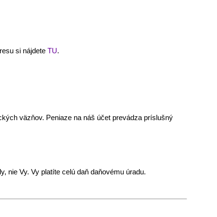
resu si nájdete
TU
.
ických väzňov. Peniaze na náš účet prevádza príslušný
y, nie Vy. Vy platíte celú daň daňovému úradu.