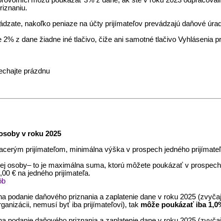
riznaniu.
uvádzate, nakoľko peniaze na účty prijímateľov prevádzajú daňové úrad
% z dane žiadne iné tlačivo, čiže ani samotné tlačivo Vyhlásenia p
echajte prázdnu
osoby v roku 2025
cerým prijímateľom, minimálna výška v prospech jedného prijímateľa
kej osoby– to je maximálna suma, ktorú môžete poukázať v prospech 
00 € na jedného prijímateľa.
ôb
na podanie daňového priznania a zaplatenie dane v roku 2025 (zvyča
anizácii, nemusí byť iba prijímateľovi), tak
môže poukázať iba 1,0
na podanie daňového priznania a zaplatenie dane v roku 2025 (zvyča