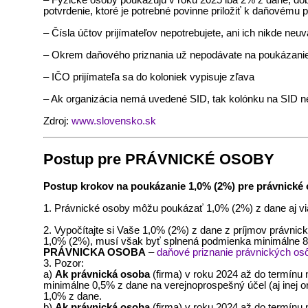
potvrdenie, ktoré je potrebné povinne priložiť k daňovému p
– Čísla účtov prijímateľov nepotrebujete, ani ich nikde ne
– Okrem daňového priznania už nepodávate na poukázanie 2
– IČO prijímateľa sa do koloniek vypisuje zľava
– Ak organizácia nemá uvedené SID, tak kolónku na SID n
Zdroj:
www.slovensko.sk
Postup pre PRÁVNICKÉ OSOBY
Postup krokov na poukázanie 1,0% (2%) pre právnické 
1. Právnické osoby môžu poukázať 1,0% (2%) z dane aj via
2. Vypočítajte si Vaše 1,0% (2%) z dane z príjmov právnic
1,0% (2%), musí však byť splnená podmienka minimálne 8,
PRÁVNICKA OSOBA
–
daňové priznanie právnických os
3. Pozor:
a)
Ak právnická osoba
(firma) v roku 2024 až do termínu 
minimálne 0,5% z dane na verejnoprospešný účel (aj inej org
1,0% z dane.
b)
Ak právnická osoba
(firma) v roku 2024 až do termínu 