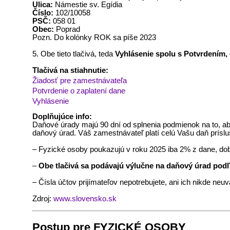
Ulica:
Námestie sv. Egídia
Číslo:
102/10058
PSČ:
058 01
Obec:
Poprad
Pozn. Do kolónky ROK sa píše 2023
5. Obe tieto tlačivá, teda
Vyhlásenie spolu s Potvrdením, 
Tlačivá na stiahnutie:
Žiadosť pre zamestnávateľa
Potvrdenie o zaplatení dane
Vyhlásenie
Doplňujúce info:
Daňové úrady majú 90 dní od splnenia podmienok na to, ab
daňový úrad. Váš zamestnávateľ platí celú Vašu daň prí
– Fyzické osoby poukazujú v roku 2025 iba 2% z dane, do
–
Obe tlačivá sa podávajú výlučne na daňový úrad pod
– Čísla účtov prijímateľov nepotrebujete, ani ich nikde ne
Zdroj:
www.slovensko.sk
Postup pre FYZICKÉ OSOBY