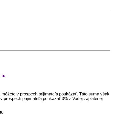
e
tu
orú môžete v prospech prijímateľa poukázať. Táto suma však
v prospech prijímateľa poukázať 3% z Vašej zaplatenej
tu: