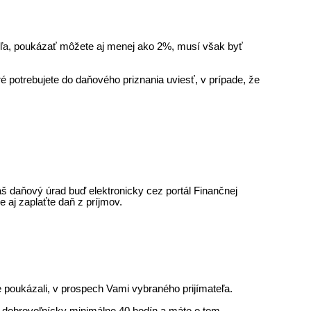
teľa, poukázať môžete aj menej ako 2%, musí však byť
 potrebujete do daňového priznania uviesť, v prípade, že
š daňový úrad buď elektronicky cez portál Finančnej
ne aj zaplaťte daň z príjmov.
e poukázali, v prospech Vami vybraného prijímateľa.
 dobrovoľnícky minimálne 40 hodín a máte o tom