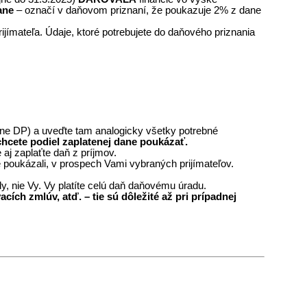
ane
– označí v daňovom priznaní, že poukazuje 2% z dane
ímateľa. Údaje, ktoré potrebujete do daňového priznania
strane DP) a uveďte tam analogicky všetky potrebné
hcete podiel zaplatenej dane poukázať.
aj zaplaťte daň z príjmov.
 poukázali, v prospech Vami vybraných prijímateľov.
y, nie Vy. Vy platíte celú daň daňovému úradu.
ch zmlúv, atď. – tie sú dôležité až pri prípadnej