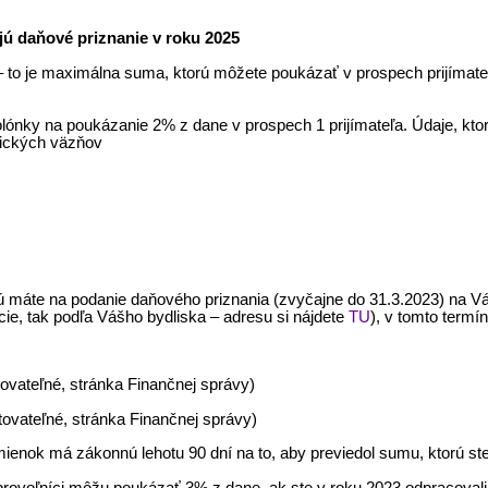
jú daňové priznanie v roku 2025
y – to je maximálna suma, ktorú môžete poukázať v prospech prijíma
ónky na poukázanie 2% z dane v prospech 1 prijímateľa. Údaje, ktoré
tických väzňov
rú máte na podanie daňového priznania (zvyčajne do 31.3.2023) na Vá
ie, tak podľa Vášho bydliska – adresu si nájdete
TU
), v tomto termí
itovateľné, stránka Finančnej správy)
itovateľné, stránka Finančnej správy)
ienok má zákonnú lehotu 90 dní na to, aby previedol sumu, ktorú st
brovoľníci môžu poukázať 3% z dane, ak ste v roku 2023 odpracovali