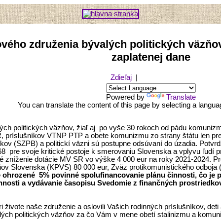
vého združenia bývalých politických väzňo
zaplatenej dane
Zdieľaj
|
Powered by
Translate
You can translate the content of this page by selecting a langua
ých politických väzňov, žiaľ aj po vyše 30 rokoch od pádu komuniz
, príslušníkov VTNP PTP a obete komunizmu zo strany štátu len pre
íkov (SZPB) a politickí väzni sú postupne odsúvaní do úzadia. Potvrdzu
1968 pre svoje kritické postoje k smerovaniu Slovenska a vplyvu ľu
čné zníženie dotácie MV SR vo výške 4 000 eur na roky 2021-2024. P
ňov Slovenska (KPVS) 80 000 eur, Zväz protikomunistického odboja 
je ohrozené 5% povinné spolufinancovanie plánu činnosti, čo je
nosti a vydávanie časopisu Svedomie z finančných prostriedkov 
živote naše združenie a oslovili Vašich rodinných príslušníkov, det
lých politických väzňov za čo Vám v mene obetí stalinizmu a komu