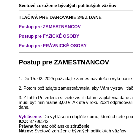
Svetové združenie bývalých politických väzňov
TLAČIVÁ PRE DAROVANIE 2% Z DANE
Postup pre ZAMESTNANCOV
Postup pre FYZICKÉ OSOBY
Postup pre PRÁVNICKÉ OSOBY
Postup pre ZAMESTNANCOV
1. Do 15. 02. 2025 požiadajte zamestnávateľa o vykonanie
2. Potom požiadajte zamestnávateľa, aby Vám vystavil tla
3. Z tohto Potvrdenia si viete zistiť dátum zaplatenia dan
musí byť minimálne 3,00 €. Ak ste v roku 2024 odpracoval
dane.
Vyhlásenie
. Do vyhlásenia doplňte sumu, ktorú chcete po
IČO:
37796542
Právna forma:
občianske združenie
Názov:
Svetové združenie bývalých politických väzňov