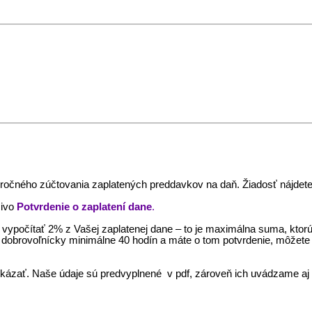
 ročného zúčtovania zaplatených preddavkov na daň. Žiadosť nájdet
čivo
Potvrdenie o zaplatení dane
.
e a vypočítať 2% z Vašej zaplatenej dane – to je maximálna suma, kt
i dobrovoľnícky minimálne 40 hodín a máte o tom potvrdenie, môžete 
ukázať. Naše údaje sú predvyplnené v pdf, zároveň ich uvádzame aj 