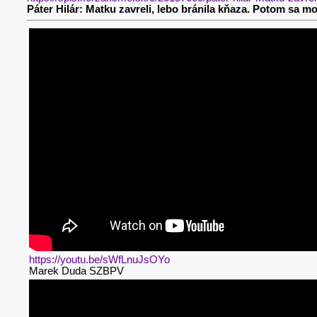
Páter Hilár: Matku zavreli, lebo bránila kňaza. Potom sa mo
https://youtu.be/sWfLnuJsOYo
Marek Duda SZBPV