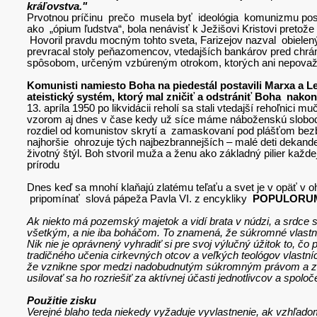
kráľovstva."
Prvotnou príčinu prečo musela byť ideológia komunizmu po
ako „ópium ľudstva“, bola nenávisť k Ježišovi Kristovi pretože
Hovoril pravdu mocným tohto sveta, Farizejov nazval obieleným
prevracal stoly peňazomencov, vtedajších bankárov pred chrám
spôsobom, určeným vzbúreným otrokom, ktorých ani nepovažov
Komunisti namiesto Boha na piedestál postavili Marxa a Len
ateistický systém, ktorý mal zničiť a odstrániť Boha nak
13. apríla 1950 po likvidácii reholí sa stali vtedajší rehoľnici
vzorom aj dnes v čase kedy už síce máme náboženskú slobod
rozdiel od komunistov skrytí a zamaskovaní pod plášťom bezbre
najhoršie ohrozuje tých najbezbrannejších – malé deti dekand
životný štýl. Boh stvoril muža a ženu ako základný pilier každ
prírodu
Dnes keď sa mnohí klaňajú zlatému teľaťu a svet je v opäť v
pripomínať slová pápeža Pavla VI. z encykliky
POPULORUM 
Ak niekto má pozemský majetok a vidí brata v núdzi, a srdce 
všetkým, a nie iba boháčom. To znamená, že súkromné vlastn
Nik nie je oprávnený vyhradiť si pre svoj výlučný úžitok to, 
tradičného učenia cirkevných otcov a veľkých teológov vlastn
že vznikne spor medzi nadobudnutým súkromným právom a zákl
usilovať sa ho rozriešiť za aktívnej účasti jednotlivcov a spol
Použitie zisku
Verejné blaho teda niekedy vyžaduje vyvlastnenie, ak vzhľadom 