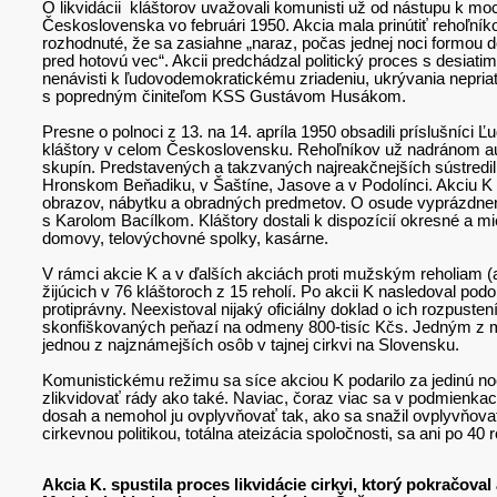
O likvidácii kláštorov uvažovali komunisti už od nástupu k mo
Československa vo februári 1950. Akcia mala prinútiť rehoľníkov
rozhodnuté, že sa zasiahne „naraz, počas jednej noci formou d
pred hotovú vec“. Akcii predchádzal politický proces s desiatimi 
nenávisti k ľudovodemokratickému zriadeniu, ukrývania nepriat
s popredným činiteľom KSS Gustávom Husákom.
Presne o polnoci z 13. na 14. apríla 1950 obsadili príslušníci 
kláštory v celom Československu. Rehoľníkov už nadránom auto
skupín. Predstavených a takzvaných najreakčnejších sústredili
Hronskom Beňadiku, v Šaštíne, Jasove a v Podolínci. Akciu K s
obrazov, nábytku a obradných predmetov. O osude vyprázdnený
s Karolom Bacílkom. Kláštory dostali k dispozícií okresné a m
domovy, telovýchovné spolky, kasárne.
V rámci akcie K a v ďalších akciách proti mužským reholiam (
žijúcich v 76 kláštoroch z 15 reholí. Po akcii K nasledoval po
protiprávny. Neexistoval nijaký oficiálny doklad o ich rozpuste
skonfiškovaných peňazí na odmeny 800-tisíc Kčs. Jedným z mn
jednou z najznámejších osôb v tajnej cirkvi na Slovensku.
Komunistickému režimu sa síce akciou K podarilo za jedinú noc
zlikvidovať rády ako také. Naviac, čoraz viac sa v podmienka
dosah a nemohol ju ovplyvňovať tak, ako sa snažil ovplyvňovať 
cirkevnou politikou, totálna ateizácia spoločnosti, sa ani po 
Akcia K. spustila proces likvidácie cirkvi, ktorý pokračova