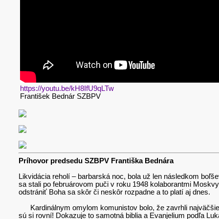
https://youtu.be/kH8IfU9qLTw
František Bednár SZBPV
Príhovor predsedu SZBPV Františka Bednára
Likvidácia reholí – barbarská noc, bola už len následkom boľ
sa stali po februárovom puči v roku 1948 kolaborantmi Moskvy 
odstrániť Boha sa skôr či neskôr rozpadne a to platí aj dnes.
Kardinálnym omylom komunistov bolo, že zavrhli najväčšieho r
sú si rovní! Dokazuje to samotná biblia a Evanjelium podľa Lu