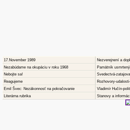
17.November 1989
Nezverejnení a dop
Nezabúdame na okupáciu v roku 1968
Pamätník usmrtenýc
Nebojte sa!
Svedectvá-zatajov
Reagujeme
Rozhovory-udalosti
Emil Švec: Nezákonnosť na pokračovanie
Vladimír Hučín-pol
Literárna rubrika
Stanovy a informáci