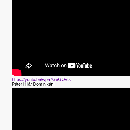
https://youtu.be/wpa7GeGOvIs
Páter Hilár Dominikáni