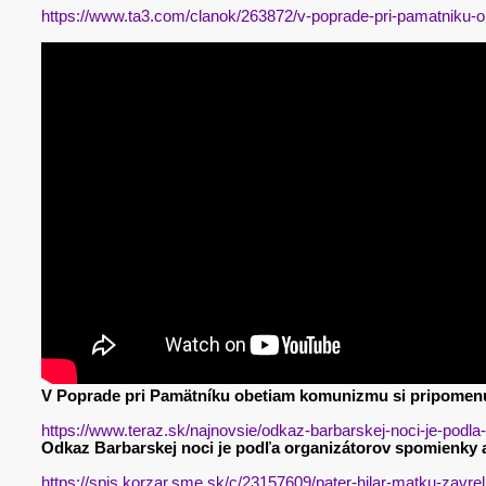
https://www.ta3.com/clanok/263872/v-poprade-pri-pamatniku-
V Poprade pri Pamätníku obetiam komunizmu si pripomenul
https://www.teraz.sk/najnovsie/odkaz-barbarskej-noci-je-podla
Odkaz Barbarskej noci je podľa organizátorov spomienky a
https://spis.korzar.sme.sk/c/23157609/pater-hilar-matku-zavre