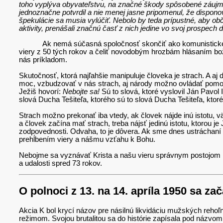
toho vyplýva obyvateľstvu, na značné škody spôsobené záujmom 
jednoznačne potvrdil a nie menej jasne pripomenul, že dispono
špekulácie sa musia vylúčiť. Nebolo by teda prípustné, aby ob
aktivity, prenášali značnú časť z nich jedine vo svoj prospech 
Ak nemá súčasná spoločnosť skončiť ako komunistické re
viery z 50 tých rokov a čeliť novodobým hrozbám hlásaním bože
nás príkladom.
Skutočnosť, ktorá najľahšie manipuluje človeka je strach. A aj
moc, vzbudzovať v nás strach, aj národy možno ovládať pomo
Ježiš hovorí:
Nebojte sa!
Sú to slová, ktoré vyslovil Ján Pavol
slová Ducha Tešiteľa, ktorého sú to slová Ducha Tešiteľa, ktoré
Strach možno prekonať iba vtedy, ak človek nájde inú istotu, vä
a človek začína mať strach, treba nájsť jedinú istotu, ktorou j
zodpovednosti. Odvaha, to je dôvera. Ak sme dnes ustráchaní t
prehĺbením viery a nášmu vzťahu k Bohu.
Nebojme sa vyznávať Krista a našu vieru správnym postojom k
a udalosti spred 73 rokov.
O polnoci z 13. na 14. apríla 1950 sa zač
Akcia K bol krycí názov pre násilnú likvidáciu mužských reh
režimom. Svojou brutalitou sa do histórie zapísala pod názvo