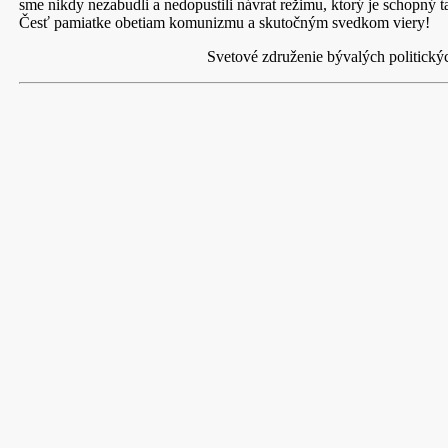
sme nikdy nezabudli a nedopustili návrat režimu, ktorý je schopný 
Česť pamiatke obetiam komunizmu a skutočným svedkom viery!
Svetové združenie bývalých politických 