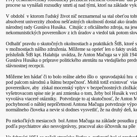
procese sa vynášali rozsudky smrti aj nad tými, ktorí na základe vy
V období v ktorom ľudský život nič neznamenal sa stal obeťou toh
absolvent univerzity zhodou nešťastných okolností dostal ako úrad
národnej rady Gustáva Husáka. Citujúc z oficiálneho zdroja, na je
nekomunistických povereníkov z ich úradov a viedol tak potom slo
Odhaliť pravdu o skutočných okolnostiach a praktikách ŠtB, ktoré s
v možnostiach nášho združenia. Môžeme sa oprieť len o fakty uvá
príslušník ŠtB kpt. Halahija uvádza, že Anton Mačuga sa v júli 194
Gustáva Husáka o príprave politického atentátu na vtedajšieho pre
slávnostnej recepcii.
Môžeme len hádať či to bolo reálne alebo išlo o spravodajskú hra
pod palcom národnú a štátnu bezpečnosť. Mohli totiž existovať vi
povereníkov, aby získal mocenský vplyv v bezpečnostných zložkác
vyšetrovacom spise nie je ani zmienka o tom, žeby bol Husák k vec
vyvoláva viaceré otázniky. Potvrdzuje to aj skutočnosť, že Anton 
pochybností o náhlej nepríčetnosti Antona Mačugu potvrdzuje výpo
normálneho človeka a nevie si dodnes vysvetliť, že na druhý deň, ke
Po niekoľkých mesiacoch bol Anton Mačuga na základe posudku psy
podľa psychiatrov ako nesvojprávny, pracoval ako účtovník na píle