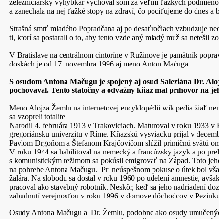
železničiarsky výhybkár vychoval som za veľmi ťažkých podmienok d
a zanechala na nej ťažké stopy na zdraví, čo pociťujeme do dnes a b
Strašná smrť mladého Popradčana aj po desaťročiach vzbudzuje neo
ti, ktorí sa postarali o to, aby tento vzdelaný mladý muž sa netešil z
V Bratislave na centrálnom cintoríne v Ružinove je pamätník po
doskách je od 17. novembra 1996 aj meno Anton Mačuga.
S osudom Antona Mačugu je spojený aj osud Saleziána Dr. Alo
pochovával. Tento statočný a odvážny kňaz mal príhovor na jeh
Meno Alojza Žemlu na internetovej encyklopédii wikipedia žiaľ n
sa vzopreli totalite.
Narodil 4. februára 1913 v Trakoviciach. Maturoval v roku 1933 v 
gregoriánsku univerzitu v Ríme. Kňazskú vysviacku prijal v decem
Pavlom Drgoňom a Štefanom Krajčovičom slúžil primičnú svätú omšu
V roku 1944 sa habilitoval na nemecký a francúzsky jazyk a po pre
s komunistickým režimom sa pokúsil emigrovať na Západ. Toto jeho
na pohrebe Antona Mačugu. Pri neúspešnom pokuse o útek bol však
žalára. Na slobodu sa dostal v roku 1960 po udelení amnestie, avša
pracoval ako stavebný robotník. Neskôr, keď sa jeho nadriadení doz
zabudnutí verejnosťou v roku 1996 v domove dôchodcov v Pezink
Osudy Antona Mačugu a Dr. Žemlu, podobne ako osudy umučených 