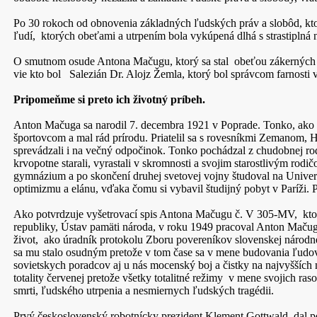
Po 30 rokoch od obnovenia základných ľudských práv a slobôd, k
ľudí, ktorých obeťami a utrpením bola vykúpená dlhá s strastiplná 
O smutnom osude Antona Mačugu, ktorý sa stal obeťou zákerných p
vie kto bol Salezián Dr. Alojz Žemla, ktorý bol správcom farnost
Pripomeňme si preto ich životný príbeh.
Anton Mačuga sa narodil 7. decembra 1921 v Poprade. Tonko, ako ho
športovcom a mal rád prírodu. Priatelil sa s rovesníkmi Zemanom, H
sprevádzali i na večný odpočinok. Tonko pochádzal z chudobnej rodin
krvopotne starali, vyrastali v skromnosti a svojim starostlivým ro
gymnázium a po skončení druhej svetovej vojny študoval na Univerzi
optimizmu a elánu, vďaka čomu si vybavil študijný pobyt v Paríži. P
Ako potvrdzuje vyšetrovací spis Antona Mačugu č. V 305-MV, ktorý
republiky, Ústav pamäti národa, v roku 1949 pracoval Anton Mačuga,
život, ako úradník protokolu Zboru povereníkov slovenskej národn
sa mu stalo osudným pretože v tom čase sa v mene budovania ľudovo
sovietskych poradcov aj u nás mocenský boj a čistky na najvyšších 
totality červenej pretože všetky totalitné režimy v mene svojich r
smrti, ľudského utrpenia a nesmiernych ľudských tragédii.
Prvý československý robotnícky prezident Klement Gottwald dal 