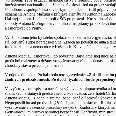
Vo februári 1951 sa začali stranícke čistky a zatknutý bol aj pred
buržoáznymi nacionalistami. V tejto súvislosti bol na príkaz vteda
šéf odboru v spolupráci so sovietskymi poradcami riadil prípravu p
oznámenie Antona Mačugu o príprave atentátu na Antonína Zápotoc
Halahyja a npor. Lochner boli z ŠtB prepustení. Kto sa dostal do 
slobody Antona Mačugu netrvalo dlho a na priamy príkaz bezcitnéh
a eskortovať do Prahy.
Využili k tomu jeho bývalého spolužiaka a kamaráta z gymnázia. Te
stál červený Tudor popradskej ŠtB. Zradca ho potlačil do auta a tak
funkciu riaditeľa nemocnice v Košiciach. Ktovie, či ho niekedy hr
Antona Mačugu eskortovali do povestnej Bartolomejskej ulice na od
prečo bol uväznený a držaný vo vyšetrovacej väzbe jedenásť mesi
chorobný stav a privodil jeho smrť?
V odpovedi majora Prchala bolo toto vysvetlenie:
„Zaistili sme ho 
žiadnych protizákonnosti. Po dvoch týždňoch bude prepustený
Vo vyšetrovacom spise sa nachádza výpoveď spolupracovníka a konfid
straníckych a štátnych predstaviteľov, kde uvádza, že v hoteli Car
Antona Mačugu, z čoho je zrejme, že sa jedná o účelovú výpoveď 
Neprepustili ho ani po dvoch týždňoch, ani po mesiacoch. Rodina vy
vyšetrovanie a väzenské procedúry nevydrží. Žiadosti, v ktorých sa
Gottwaldovi, ministrovi národnej bezpečnosti Kopřivovi, ministrovi