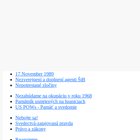
17.November 1989
Nezverejnení a doplnení agenti ŠtB
Nepotrestané zločiny
Nezabúdame na okupáciu v roku 1968
Pamätník usmrtených na hraniciach
US POWs - Pamäť a svedomie
Nebojte sa!
Svedectvá-zatajovaná pravda
Právo a zákony
Reagujeme