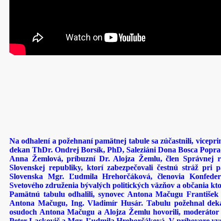
Na odhalení a požehnaní pamätnej tabule sa zúčastnili, vicep
dekan ThDr. Ondrej Borsík, PhD, Saleziáni Dona Bosca Popra
Anna Žemlová, príbuzní Dr. Alojza Žemlu, člen Správnej ra
Slovenskej republiky, ktorí zabezpečovali čestnú stráž pri 
Slovenska Mgr. Ľudmila Hrehorčáková, členovia Konfederá
Svetového združenia bývalých politických väzňov a občania kto
Pamätnú tabulu odhalili, synovec Antona Mačugu František 
Antona Mačugu, Ing. Vladimír Husár. Tabulu požehnal dekan
osudoch Antona Mačugu a Alojza Žemlu hovorili, moderátor
Peter Lackovič a Mgr. Ľudmila Hrehorčáková. V príhovore vys