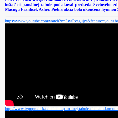
inštalácii pamätnej tabule poďakoval predseda Svetového z
Mačugu František Asher. Pietna akcia bola ukončená hymnou S
https://www.youtube.com/watch?v=3swRcsgujys&feature=youtu.b
http://www.tvpoprad.sk/odhalenie-pamatnej-tabule-obetiam-komun