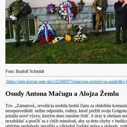
Foto: Rudolf Schmidt
https://spis.korzar.sme.sk/c/22260375/macuga-zomrel-na-nasledky-
Osudy Antona Mačugu a Alojza Žemlu
Tzv. „Zamatová„ revolúcia urobila hrubú čiaru za obdobím komuniz
neospravedlnili nežne odpustilo, rodiny, ktoré prežili svoju Golg
prináša nové výzvy, ktorým dnes musíme čeliť. S úcty k obetiam n
nezabúdať a poučiť sa z chýb minulosti, aby sa tieto chyby v budúc
obdobie neslobody nezažila a základné ľudské práva a slobody, vr