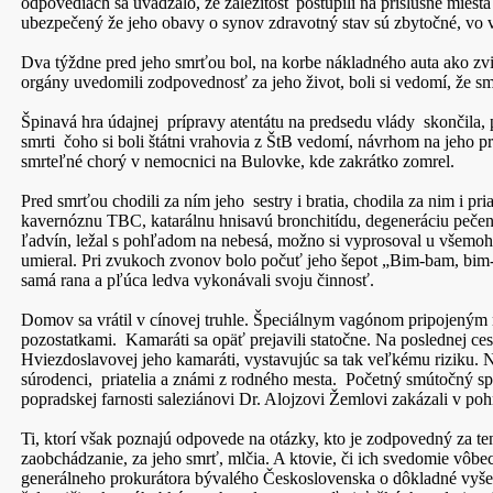
odpovediach sa uvádzalo, že záležitosť postúpili na príslušné miest
ubezpečený že jeho obavy o synov zdravotný stav sú zbytočné, vo v
Dva týždne pred jeho smrťou bol, na korbe nákladného auta ako zv
orgány uvedomili zodpovednosť za jeho život, boli si vedomí, že 
Špinavá hra údajnej prípravy atentátu na predsedu vlády skončila
smrti čoho si boli štátni vrahovia z ŠtB vedomí, návrhom na jeho 
smrteľné chorý v nemocnici na Bulovke, kde zakrátko zomrel.
Pred smrťou chodili za ním jeho sestry i bratia, chodila za nim i pr
kavernóznu TBC, katarálnu hnisavú bronchitídu, degeneráciu pečene
ľadvín, ležal s pohľadom na nebesá, možno si vyprosoval u všemohúc
umieral. Pri zvukoch zvonov bolo počuť jeho šepot „Bim-bam, bim-b
samá rana a pľúca ledva vykonávali svoju činnosť.
Domov sa vrátil v cínovej truhle. Špeciálnym vagónom pripojeným 
pozostatkami. Kamaráti sa opäť prejavili statočne. Na poslednej ces
Hviezdoslavovej jeho kamaráti, vystavujúc sa tak veľkému riziku. Na 
súrodenci, priatelia a známi z rodného mesta. Početný smútočný sp
popradskej farnosti saleziánovi Dr. Alojzovi Žemlovi zakázali v poh
Ti, ktorí však poznajú odpovede na otázky, kto je zodpovedný za te
zaobchádzanie, za jeho smrť, mlčia. A ktovie, či ich svedomie vôbec
generálneho prokurátora bývalého Československa o dôkladné vyšet