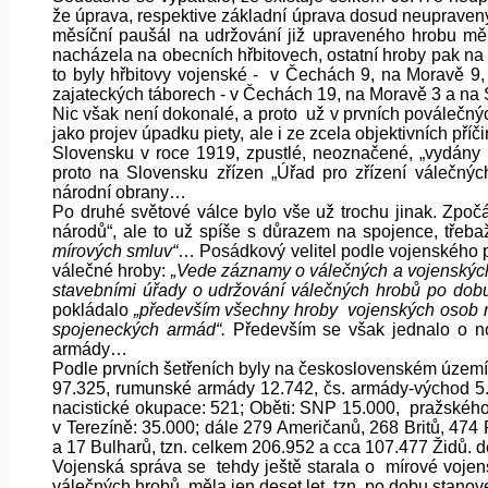
že úprava, respektive základní úprava dosud neupravený
měsíční paušál na udržování již upraveného hrobu mě
nacházela na obecních hřbitovech, ostatní hroby pak na 
to byly hřbitovy vojenské - v Čechách 9, na Moravě 9,
zajateckých táborech - v Čechách 19, na Moravě 3 a na 
Nic však není dokonalé, a proto už v prvních poválečný
jako projev úpadku piety, ale i ze zcela objektivních pří
Slovensku v roce 1919, zpustlé, neoznačené, „vydány 
proto na Slovensku zřízen „Úřad pro zřízení válečnýc
národní obrany…
Po druhé světové válce bylo vše už trochu jinak. Zpočát
národů“, ale to už spíše s důrazem na spojence, třeb
mírových smluv“
… Posádkový velitel podle vojenského p
válečné hroby:
„Vede záznamy o válečných a vojenských
stavebními úřady o udržování válečných hrobů po dobu 
pokládalo
„především všechny hroby vojenských osob na
spojeneckých armád“.
Především se však jednalo o n
armády…
Podle prvních šetřeních byly na československém území z
97.325, rumunské armády 12.742, čs. armády-východ 5.6
nacistické okupace: 521; Oběti: SNP 15.000, pražského
v Terezíně: 35.000; dále 279 Američanů, 268 Britů, 47
a 17 Bulharů, tzn. celkem 206.952 a cca 107.477 Židů. 
Vojenská správa se tehdy ještě starala o mírové vojens
válečných hrobů, měla jen deset let, tzn. po dobu stan