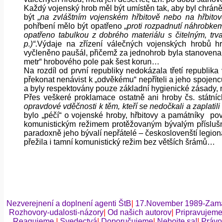
Každý vojenský hrob měl být umístěn tak, aby byl chrán
být
„na zvláštním vojenském hřbitově nebo na hřbito
pohřbení mělo být opatřeno
„proti rozpadnutí náhrobke
opatřeno tabulkou z dobrého materiálu s čitelným, tr
p.)“
.Výdaje na zřízení válečných vojenských hrobů h
vyčleněno paušál, přičemž za jednohrob byla stanovena r
metr“ hrobového pole pak šest korun…
Na rozdíl od první republiky nedokázala třetí republ
překonat nenávist k „odvěkému“ nepříteli a jeho spojen
a byly respektovány pouze základní hygienické zásady, n
Přes veškeré proklamace ostatně ani hroby čs. státní
opravdové vděčnosti k těm, kteří se nedočkali a zaplatil
bylo „péčí“ o vojenské hroby, hřbitovy a památníky pověř
komunistickým režimem protěžovaným bývalým přísluš
paradoxně jeho bývalí nepřátelé – českoslovenští legionář
přežila i tamní komunistický režim bez větších šrámů…
Nezverejnení a doplnení agenti ŠtB
|
17.November 1989-Zama
Rozhovory-udalosti-názory
|
Od našich autorov
|
Pripravujem
Reagujeme
|
Svedectvá
|
Doporučujeme
|
Nebojte sa!
|
Právo