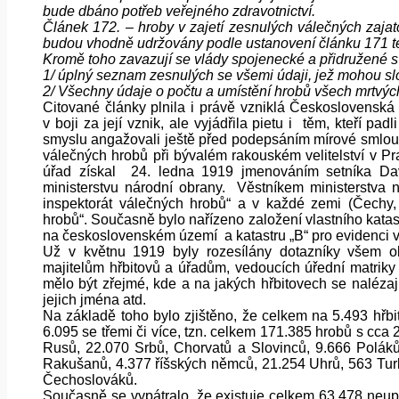
bude dbáno potřeb veřejného zdravotnictví.
Článek 172. – hroby v zajetí zesnulých válečných zajatců
budou vhodně udržovány podle ustanovení článku 171 t
Kromě toho zavazují se vlády spojenecké a přidružené s 
1/ úplný seznam zesnulých se všemi údaji, jež mohou slouž
2/ Všechny údaje o počtu a umístění hrobů všech mrtvých, 
Citované články plnila i právě vzniklá Československá
v boji za její vznik, ale vyjádřila pietu i těm, kteří pa
smyslu angažovali ještě před podepsáním mírové smlouvy.
válečných hrobů při bývalém rakouském velitelství v Pr
úřad získal 24. ledna 1919 jmenováním setníka Dav
ministerstvu národní obrany. Věstníkem ministerstva 
inspektorát válečných hrobů“ a v každé zemi (Čechy
hrobů“. Současně bylo nařízeno založení vlastního katas
na československém území a katastru „B“ pro evidenci v
Už v květnu 1919 byly rozesílány dotazníky všem ob
majitelům hřbitovů a úřadům, vedoucích úřední matriky
mělo být zřejmé, kde a na jakých hřbitovech se nalézaj
jejich jména atd.
Na základě toho bylo zjištěno, že celkem na 5.493 hřb
6.095 se třemi či více, tzn. celkem 171.385 hrobů s cca 
Rusů, 22.070 Srbů, Chorvatů a Slovinců, 9.666 Poláků
Rakušanů, 4.377 říšských němců, 21.254 Uhrů, 563 Turk
Čechoslováků.
Současně se vypátralo, že existuje celkem 63.478 neup