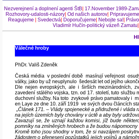
Nezverejnení a doplnení agenti ŠtB
|
17.November 1989-Zama
Rozhovory-udalosti-názory
|
Od našich autorov
|
Pripravujem
Reagujeme
|
Svedectvá
|
Doporučujeme
|
Nebojte sa!
|
Právo
Vladimír Hučín-politický väzeň Zamatu
Hl
Válečné hroby
PhDr. Vališ Zdeněk
Česká média v poslední době masírují veřejnost osudy 
války, jako by už neuplynulo šedesát let od jejího ukonč
Dle nejen evropských, ale i širších mezinárodních, z
zavedení stálého vojska, tzn. od 17. století, tuto služ
duchovní služby. Na toto zvykové právo pamatovaly i mí
en Laye ze dne 10. září 1919 ve svých dvou článcích sta
„Článek 171. – Vlády spojenecké a přidružené i vláda r
na jejích územích byly chovány v úctě a aby byly udržov
Zavazují se, že uznají každou komisi, jíž bude některou
pomníky na zmíněných hrobech a že budou nápomocny těm
Kromě toho jsou shodny v tom, že si navzájem poskytn
žádostem o přenesení pozůstatků jejich vojínů a námořní