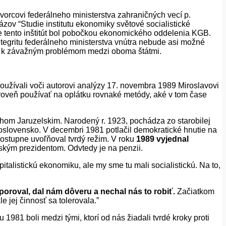
orcovi federálneho ministerstva zahraničných vecí p.
zov “Studie institutu ekonomiky světové socialistické
 tento inštitút bol pobočkou ekonomického oddelenia KGB.
integritu federálneho ministerstva vnútra nebude asi možné
šlo k závažným problémom medzi oboma štátmi.
oužívali voči autorovi analýzy 17. novembra 1989 Miroslavovi
oveň používať na oplátku rovnaké metódy, aké v tom čase
om Jaruzelskim. Narodený r. 1923, pochádza zo starobilej
koslovensko. V decembri 1981 potlačil demokratické hnutie na
postupne uvoľňoval tvrdý režim. V roku
1989 vyjednal
kým prezidentom. Odvtedy je na penzii.
talistickú ekonomiku, ale my sme tu mali socialistickú. Na to,
oroval, dal nám dôveru a nechal nás to robiť.
Začiatkom
e jej činnosť sa tolerovala.”
1981 boli medzi tými, ktorí od nás žiadali tvrdé kroky proti