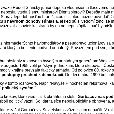
 zväze Rudolf Slánsky junior depešu vtedajšiemu tlačovému hov
 neposlal vtedajšiemu ministrovi
D
ientsbierovi? Depeša mala ná
S pravdepodobnosťou hraničiacou s istotou možno povedať, že
zu s
návrhom dohody súhlasia
, aj keď sú si vedomí toho, že 
ažovať a sovietska strana by na ne nepristúpila. Ináč by pri
ezinformácie týchto havlomodlárov a pseudorevolucionárov sa p
ní ktorých bol tento podvod odhalený. Považujem pod svoju úr
mbra obsiahly rozhovor s bývalým armádnym generálom Wojciech
y, v auguste 1968 velil poľským jednotkám, ktoré okupovali Čes
 moc v krajine prevzala fak
t
icky armáda. Od polovice 80. rokov 
e postupný prechod k demokracii.
Do decembra 1990 bol poľs
y v tomto rozhovore. Napr. “Navyše Pinochet len reformoval kapi
 politický syst
ém.”
 krokov, ktoré viedli až k okrúhlemu stolu.
Gorbačov nás podp
i politickí väzni. Solidarita síce nebola oficiálne obnovená, al
ktoré začal Gorbačov v Sovietskom zväze, sa im nepáčili. V roku 