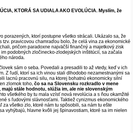
VOLÚCIA, KTORÁ SA UDIALA AKO EVOLÚCIA. Myslím, že
tvo porazených, ktorí postupne všetko strácali. Ukázalo sa, že
 s tzv. pravicovou chamraďou b
o
lo, že celá vina za ekonomické
chali, pričom paradoxne najväčší finančný a majetkový zisk
 im podobných zločinecko-zlodejských inštitúcií, sa začala
ného národa.
človek sám o seba. Povedali a presadili to až vtedy, keď v ich
m. Z ľudí, ktorí sa ich vinou stali dlhodobo nezamestnanými sa
li lacnú pracovnú silu, na ktorej bohatnú ekonomicky silní
 len zlomok toho,
čo sa na Slovensku rozkradlo v mene
, majú stále hodnotu, slúžia im, ale nie slovenským
hto všetkého by tu mala vzísť nová revolúcia a s ňou okamžité
ojené s ľudovými slávnosťa
m
i. Taktiež cynizmus ekonomického
za všetko zlo, ktoré nám tu spôsobili, sa nám tu ešte
 sa vyhýbajú, hlavne kvôli jej špinavostiam, ktoré sa im nielen