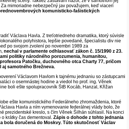
a cirkevnej scény. Taktiež zastávam názor, že v samotnom jej
ol. Za mimoriadne nebezpečný jav považujem, keď viacerí
 prednovembrových komunisticko-fašistických
iť Václava Havla. Z treťotriedneho dramatika, ktorý súvisle
dokonalého polyhistora, lepšie povedané, špecialistu div
nie
Hneď po svojom zvolení po novembri 1989 za
m,
nechal v parlamente odhlasovať zákon č. 15/1990 z 23.
tézami politiky národného porozumenia, humanitou,
 profesora Patočku, duchovného otca Charty 77, pričom
ol aj samotného Brežneva.
li poverení Václavom Havlom k tajnému jednaniu so zástupcami
aláci o osemnástej hodine a viedol ho prof. ing. Věnek
ine boli ešte spolupracovník ŠtB Kocáb, Hanzal, Křižan
 dobe ešte komunistického Federálneho zhro
maždenia, ktoré
áclava Havla a ním vymenovanie federálnej vlády bolo, že
é prezidentské kreslo, s čím Věnek Šilhán súhlasil. Na konci
 o krátky č
as dementoval.
Zápis o dohode z tohto jednania
edna bola doručená do Moskvy. Túto skutočnosť Václav