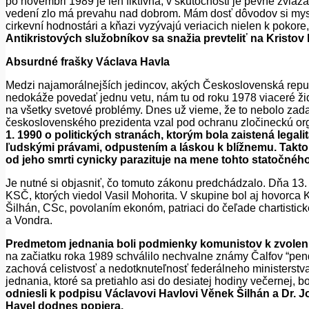
po novembri
1989 je len fiktívna, v skutočnosti je pevne zviaz
vedení zlo má prevahu nad dobrom. Mám dosť dôvodov si mysl
cirkevní hodnostári a kňazi vyzývajú veriacich nielen k pokore
Antikristových služobníkov sa snažia prevteliť na Kristov kr
Absurdné frašky Václava Havla
Medzi najamorálnejších jedincov, akých Československá republ
nedokáže povedať jednu vetu, nám tu od roku 1978 viaceré žido
na všetky svetové problémy. Dnes už vieme, že to nebolo zad
československého prezidenta vzal pod ochranu zločineckú or
1. 1990 o politických stranách, ktorým bola zaistená leg
ľudskými právami, odpustením a láskou k blížnemu. Takto
od jeho smrti cynicky parazituje na mene tohto statočného
Je nutné si objasniť, čo tomuto zákonu predchádzalo. Dňa 13.
KSČ, ktorých viedol Vasil Mohorita. V skupine bol aj hovorca
Šilhán, CSc, povolaním ekonóm, patriaci do čeľade chartistick
a Vondra.
Predmetom jednania boli podmienky komunistov k zvolen
na začiatku roka 1989 schválilo nechvalne známy Čalfov “pe
zachová celistvosť a nedotknuteľnosť federálneho ministerstv
jednania, ktoré sa pretiahlo asi do desiatej hodiny večernej, b
odniesli k podpisu Václavovi Havlovi Věnek Šilhán a Dr.
Havel dodnes popiera.