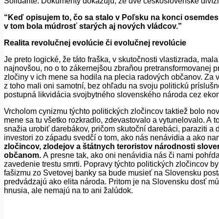
Solidarite. Dokumenty dokazujú, že dve československé divízie
“Keď opisujem to, čo sa stalo v Poľsku na konci ose
v tom bola múdrosť starých aj nových vládcov.”
Realita revolučnej evolúcie či evolučnej revolúcie
Je preto logické, že táto fraška, v skutočnosti vlastizrada, mal
najnovšou, no o to zákernejšou zbraňou pretransformovanej pr
zločiny v ich mene sa hodila na plecia radových občanov. Za v
z toho mali oni samotní, bez ohľadu na sv
o
ju politickú príslu
postupná likvidácia svojbytného slovenského národa cez ekonom
Vrcholom cynizmu týchto politických zločincov taktiež bolo nové
mene sa tu všetko rozkradlo, zdevastovalo a vytunelovalo. A to
snažia urobiť darebákov, pričom skutoční darebáci, paraziti a d
investori zo západu svedčí o tom, ako nás nenávidia a ako nami
zločincov, zlodejov a štátnych teroristov národnosti slove
občanom.
A presne tak, ako oni nenávidia nás či nami pohŕda
zavedenie trestu smrti. Popravy týchto politických zločincov b
fašizmu zo Svetovej banky sa bude musieť na Slovensku postav
predvádzajú ako elita národa. Pritom je na Slo
v
ensku dosť múdr
hnusia, ale nemajú na to ani žalúdok.