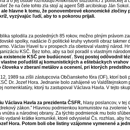
aná a o jej osude rozhodujú Antikristovi služobníci z politickej 
ieť že na čele tohto
z
la stojí aj agent ŠtB arcibiskup Ján Sok
,
ale hlavne k tomu, že ponovembrové ekonomické zločiny
íž, vyzývajúc ľudí, aby to s pokorou prijali.
ika splodila za posledných 85 rokov, možno plným právom zarad
vské spolky, nadácie či politické kruhy vytvorili obraz takmer 
armo. Václav Havel tu v prospech zla obetoval vlastný národ. 
ganizáciu KSČ. Bez toho, aby s
a bol poradil s vlastným národo
alita existencie KSČ pre budúcnosť. Svoj postoj odôvodnil 
 vlastne poľudštil aj komunistických a eštebáckych vrahov
 človeka v zberaní metálov a ocenení,
pri ktorých predstih
 12. 1989 sa zišli zástupcovia Občianskeho fóra (OF), ktorí bo
 KSČ Dr. Jozef Hora. Jednanie bolo zahájené vo Valdštejnskom p
ej nomenklatúry, ktorý tu zastupova
l
Václava Havla. V tejto skup
iu Václava Havla za prezidenta ČSFR,
hlasy poslancov, v tej
ndrekový zákon.” Hlavnou podmienkou komunistov na zvolenie V
a vn
ú
tra a národnej obrany. Za týchto podmienok mu bolo sľúben
olo vydané krátke komuniké, ktoré odvysielal Čs. rozhlas, aby ho
 Jozef Hora. Potom boli obe listiny vzájomne vymenené a j