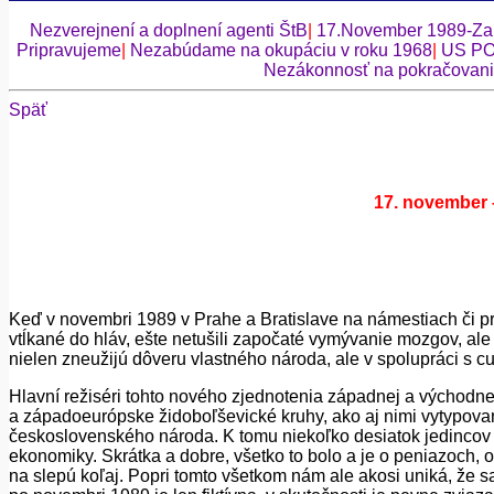
Nezverejnení a doplnení agenti ŠtB
|
17.November 1989-Za
Pripravujeme
|
Nezabúdame na okupáciu v roku 1968
|
US PO
Nezákonnosť na pokračovan
Späť
17. november 
Keď v novembri 1989 v Prahe a Bratislave na námestiach či pred 
vtĺkané do hláv, ešte netušili započaté vymývanie mozgov, ale 
nielen zneužijú dôveru vlastného národa, al
e
v spolupráci s c
Hlavní režiséri tohto nového zjednotenia západnej a východn
a západoeurópske židoboľševické kruhy, ako aj nimi vytypovaní
československého národa. K tomu niekoľko desiat
o
k jedincov
ekonomiky. Skrátka a dobre, všetko to bolo a je o peniazoch
na slepú koľaj. Popri tomto všetkom nám ale akosi uniká, že sa