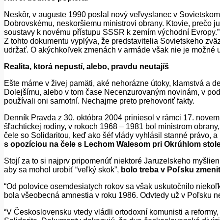
Neskôr, v au
guste 1990 poslal nový veľvyslanec v Sovietskom
Dobrovskému, neskoršiemu ministrovi obrany. Ktovie, prečo ju
soustavy k novému přístupu SSSR k zemím východní Evropy.” 
Z tohto dokumentu vyplýva, že predstavitelia Sovietskeho zvä
udržať. O akýchkoľvek zmenách v armáde však nie je možné uv
Realita, ktorá nepustí, alebo, pravdu neutajíš
Ešte máme v živej pamäti, aké nehorázne útoky, klamstvá a d
Dolejšímu, alebo v tom čase Necenzurovaným novinám, v poda
po
u
žívali oni samotní. Nechajme preto prehovoriť fakty.
Denník Pravda z 30. októbra 2004 priniesol v rámci 17. nove
šľachtickej rodiny, v rokoch 1968 – 1981 bol ministrom obran
čele so Solidaritou, keď ako šéf vlády vyhlásil stanné právo, a
s opozíciou na čele s Lechom Walesom pri Okrúhlom stol
Stojí za
to si najprv pripomenúť niektoré Jaruzelskeho myšlienk
aby sa mohol urobiť “veľký skok”,
bolo treba v Poľsku zmeniť
“Od polovice osemdesiatych rokov sa však uskutočnilo niekoľko
bola všeobecná amnestia v roku 1986. Odvtedy už v Poľsku nebol
“V Československu vtedy vládli ortodoxní komunisti a reformy, 