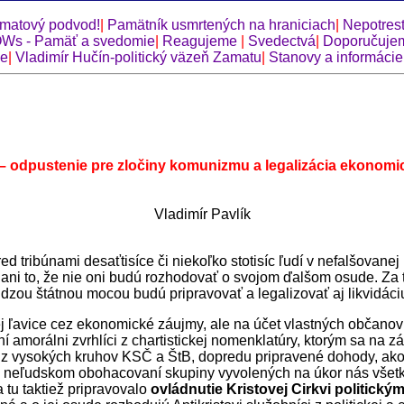
matový podvod!
|
Pamätník usmrtených na hraniciach
|
Nepotrest
Ws - Pamäť a svedomie
|
Reagujeme
|
Svedectvá
|
Doporučuje
ie
|
Vladimír Hučín-politický väzeň Zamatu
|
Stanovy a informácie
– odpustenie pre zločiny komunizmu a legalizácia ekonomi
Vladimír Pavlík
tribúnami desaťtisíce či niekoľko stotisíc ľudí v nefalšovanej r
ani to, že nie oni budú rozhodovať o svojom ďalšom osude. Za tri
udzou štátnou mocou budú pripravovať a legalizovať aj likvidá
ej ľavice cez ekonomické záujmy, ale na účet vlastných občan
 amorálni zvrhlíci z chartistickej nomenklatúry, ktorým sa na z
 z vysokých kruhov KSČ a ŠtB, dopredu pripravené dohody, ako a
, o neľudskom obohacovaní skupiny vyvolených na úkor nás všet
 tu taktiež pripravovalo
ovládnutie Kristovej Cirkvi politický