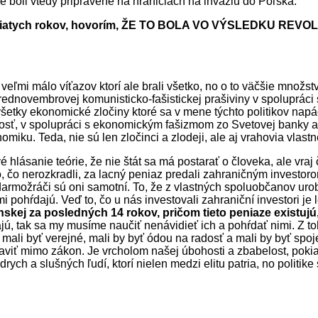
 boli vtedy pripravené na hraniciach na inváziu do Poľska.”
mdesiatych rokov, hovorím, ŽE TO BOLA VO VÝSLEDKU RE
a veľmi málo víťazov ktorí ale brali všetko, no o to väčšie množs
ednovembrovej komunisticko-fašistickej prašiviny v spolupráci
šetky ekonomické zločiny ktoré sa v mene týchto politikov napá
šnosť, v spolupráci s ekonomickým fašizmom zo Svetovej banky a
iku. Teda, nie sú len zločinci a zlodeji, ale aj vraho
via vlast
 hlásanie teórie, že nie štát sa má postarať o človeka, ale vraj 
, čo nerozkradli, za lacný peniaz predali zahraničným investoro
armožráči sú oni samotní. To, že z vl
a
stných spoluobčanov urobi
 pohŕdajú. Veď to, čo u nás investovali zahraniční investori je
nskej za posledných 14 rokov, pričom tieto peniaze existujú
jú, tak sa my musíme naučiť nenávidieť ich a pohŕdať nimi. Z to
y mali byť verejné, mali by byť ódou na radosť a mali by byť sp
iť mimo zákon. Je vrcholom našej úbohosti a zbabelost, pokiaľ 
ych a slušných ľudí, ktorí nielen medzi elitu patria, no politike