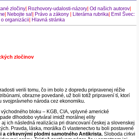
ané zločiny
|
Rozhovory-udalosti-názory
|
Od našich autorov
|
me
|
Nebojte sa!
|
Právo a zákony
|
Literárna rubrika
|
Emil Švec:
 o organizácii
|
Hlavná stránka
ckých zločinov
adosti verili tomu, čo im bolo z dopredu pripravenej réžie
búnami, obrazne povedané, už boli totiž pripravení tí, ktorí
ciu svojprávneho národa cez ekonomiku.
ov východného bloku – KGB, CIA, vplyvné americké
ápade dlhodobo vytváral imidž morálnej elity
j ich následná realizácia pri drancovaní českej a slovenskej
ký
c
h. Pravda, láska, morálka či vlastenectvo tu boli postavené
mi a cirkevnými plodmi samotného Antikrista.
Sloboda cirkvi