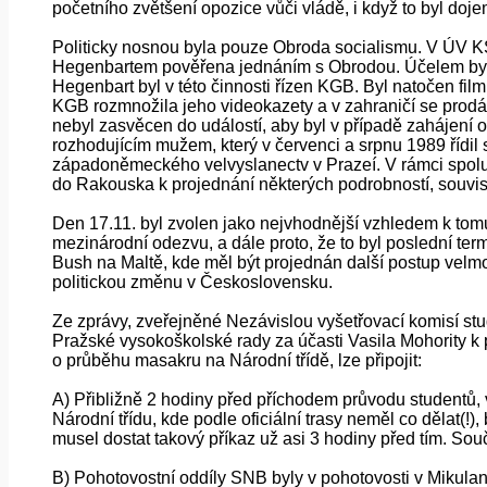
početního zvětšení opozice vůči vládě, i když to byl doj
Politicky nosnou byla pouze Obroda socialismu. V ÚV K
Hegenbartem pověřena jednáním s Obrodou. Účelem byla
Hegenbart byl v této činnosti řízen KGB. Byl natočen fi
KGB rozmnožila jeho videokazety a v zahraničí se prodá
nebyl zasvěcen do událostí, aby byl v případě zahájení
rozhodujícím mužem, který v červenci a srpnu 1989 řídi
západoněmeckého velvyslanectv v Prazeí. V rámci spolu
do Rakouska k projednání některých podrobností, souvise
Den 17.11. byl zvolen jako nejvhodnější vzhledem k tom
mezinárodní odezvu, a dále proto, že to byl poslední t
Bush na Maltě, kde měl být projednán další postup velm
politickou změnu v Československu.
Ze zprávy, zveřejněné Nezávislou vyšetřovací komisí st
Pražské vysokoškolské rady za účasti Vasila Mohority k
o průběhu masakru na Národní třídě, lze připojit:
A) Přibližně 2 hodiny před příchodem průvodu studentů
Národní třídu, kde podle oficiální trasy neměl co dělat(!
musel dostat takový příkaz už asi 3 hodiny před tím. Sou
B) Pohotovostní oddíly SNB byly v pohotovosti v Mikulan