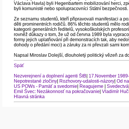
Václava Havla) byli Hegenbartem mobilizování herci, zpěv
byli komunisté nebo spolupracovníci Státní bezpečnosti.
Ze seznamu studentů, kteří připravovali manifestaci a po
děti prominentních rodičů. 86% těchto studentů mělo ro
kategorii generálních ředitelů, vysokoškolských profesorů, 
rovněž důkazy o tom, že už od června 1989 byla vypraco
formy jejich uplatňování při demonstracích tak, aby ned
dohody o předání moci) a záruky za ni převzali sami kom
Napsal Miroslav Dolejší, dlouholetý politický vězeň za 
Späť
Nezverejnení a doplnení agenti ŠtB
|
17.November 1989
Nepotrestané zločiny
|
Rozhovory-udalosti-názory
|
Od na
US POWs - Pamäť a svedomie
|
Reagujeme
|
Svedectvá
Emil Švec: Nezákonnosť na pokračovanie
|
Vladimír Huč
Hlavná stránka