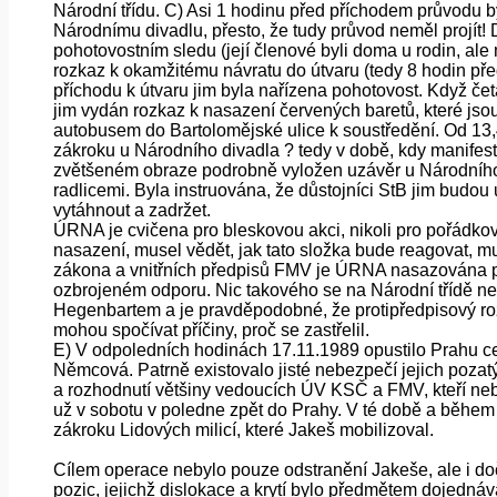
Národní třídu. C) Asi 1 hodinu před příchodem průvodu
Národnímu divadlu, přesto, že tudy průvod neměl projít!
pohotovostním sledu (její členové byli doma u rodin, ale m
rozkaz k okamžitému návratu do útvaru (tedy 8 hodin pře
příchodu k útvaru jim byla nařízena pohotovost. Když č
jim vydán rozkaz k nasazení červených baretů, které jso
autobusem do Bartolomějské ulice k soustředění. Od 13,45 
zákroku u Národního divadla ? tedy v době, kdy manifest
zvětšeném obraze podrobně vyložen uzávěr u Národního
radlicemi. Byla instruována, že důstojníci StB jim budo
vytáhnout a zadržet.
ÚRNA je cvičena pro bleskovou akci, nikoli pro pořádkovou
nasazení, musel vědět, jak tato složka bude reagovat, mu
zákona a vnitřních předpisů FMV je ÚRNA nasazována po
ozbrojeném odporu. Nic takového se na Národní třídě ne
Hegenbartem a je pravděpodobné, že protipředpisový ro
mohou spočívat příčiny, proč se zastřelil.
E) V odpoledních hodinách 17.11.1989 opustilo Prahu ce
Němcová. Patrně existovalo jisté nebezpečí jejich pozat
a rozhodnutí většiny vedoucích ÚV KSČ a FMV, kteří nebyl
už v sobotu v poledne zpět do Prahy. V té době a během 
zákroku Lidových milicí, které Jakeš mobilizoval.
Cílem operace nebylo pouze odstranění Jakeše, ale i do
pozic, jejichž dislokace a krytí bylo předmětem dojedná