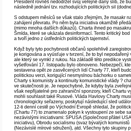
President rovněš nedodržel svůj veřejně daný slib, že
následně jednání tzv. rozhodujících politických sil (dod
S odstupem měsíců se však stalo zřejmým, že masakr na 
zahájení převratu. Po něm byla iniciativa okamžitě před
(mimo mnoha dalších důkazů). Charta ihned po masakru př
Šmída, které se ukázala desinformací. Tento kritický b
a tvoří jedno z ústředních politických tajemství.
Když byly tyto pochybnosti občanů spolehlivě zaregistr
je korigována a vyúsťuje v tvrzení, že to byl nepodařený 
ale který se vymkl z rukou. Na základě této predikce vy
vyšetřování 17. listopadu bylo obnoveno. Nebezpečí, kt
sestavena opět ze zasvěcených lidí Charty 77, kteří bud
politickou verzi, korigující nesmyslnou báchorku o same
Charty s komunisty a kontinuity komunistické vlády ? cha
ve skutečnosti je. Je nepochybné, že kdyby byla zveřejn
však nepřijatelné pro zahraniční sponzory, kteří Chartu v
mohli souhlasit také Rusové. Vláda Havlovy Charty musí 
chronologicky seřazeny, poskytují následující sled udá
12-ti denní cestě po Východní Evropě shledal, že politic
(Chartu 77) to znamenalo pokyn k vystoupení ze sebe sa
nezávislými iniciativami: SPUSA (Společnost přátel US
iniciativu), Obrodu socialismu (svaz bývalých komunistů 
(Nezávislé mírové sdružení), atd. Všechny tyto skupiny