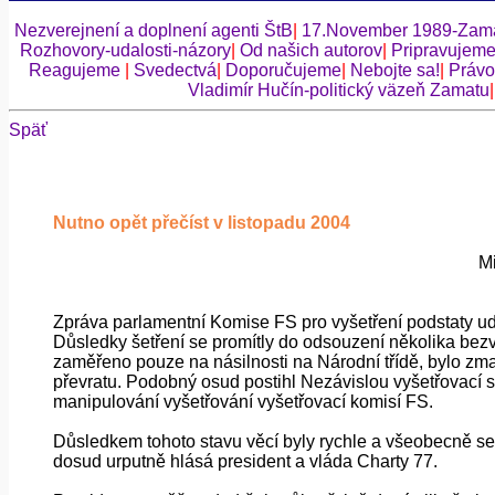
Nezverejnení a doplnení agenti ŠtB
|
17.November 1989-Zama
Rozhovory-udalosti-názory
|
Od našich autorov
|
Pripravujem
Reagujeme
|
Svedectvá
|
Doporučujeme
|
Nebojte sa!
|
Právo
Vladimír Hučín-politický väzeň Zamatu
Späť
Nutno opět přečíst v listopadu 2004
Mi
Zpráva parlamentní Komise FS pro vyšetření podstaty ud
Důsledky šetření se promítly do odsouzení několika bez
zaměřeno pouze na násilnosti na Národní třídě, bylo zm
převratu. Podobný osud postihl Nezávislou vyšetřovací s
manipulování vyšetřování vyšetřovací komisí FS.
Důsledkem tohoto stavu věcí byly rychle a všeobecně se 
dosud urputně hlásá president a vláda Charty 77.