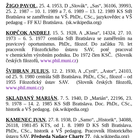
ŽIGO PAVOL
, 25. 4. 1953, D „Slovák“, „Sas“, 36106, 39993,
25. 2. 1987 – 10. 1. 1989 a 7. 6. 1989 – 13. 12. 1989 KS StB
Bratislava se zaměřením na VŠ. PhDr., CSc., jazykovědec a VŠ
pedagog – FF KU Bratislava.
(sk.wikipedia.org)
KOPČOK ANDREJ
, 15. 5. 1928, A „Klasa“, 14324, 27. 10.
1973 – 6. 5. 1977 centrála StB Bratislava se zaměřením na
pravicový oportunismus. PhDr., filozof. Do začátku 70. let
pracovník Filozofického ústavu SAV, poté pracoval
v chemickém výrobním podniku. Do 1972 člen KSČ.
(Slovník
českých filozofů,
www.phil.muni.cz
)
ŠVIHRAN JULIUS
, 12. 2. 1930, A „Cyril“, „Astor“, 24103,
od 25. 9. 1980 centrála StB Bratislava. PhDr., CSc., filozof – od
1955 Filozofický ústav SAV.
(Slovník českých filozofů,
www.phil.muni.cz
)
SKLADANÝ MARIÁN
, 7. 5. 1940, D „Marián“, 22196, 23.
9. 1978 – 14. 2. 1985 KS StB Bratislava. Doc. PhDr., CSc.,
historik a VŠ pedagog.
(sk.wikipedia.org)
KAMENEC IVAN
, 27. 8. 1938, D „Samo“, „Historik“, 34088,
26118, 1981-85 KTS, od 1. 8. 1989 D KS StB Bratislava.
PhDr., CSc., historik a VŠ pedagog. Pracovník Historického
ústavu SAV.
Předseda Nadace Charty
77
.
(sk.wikipedia.org)