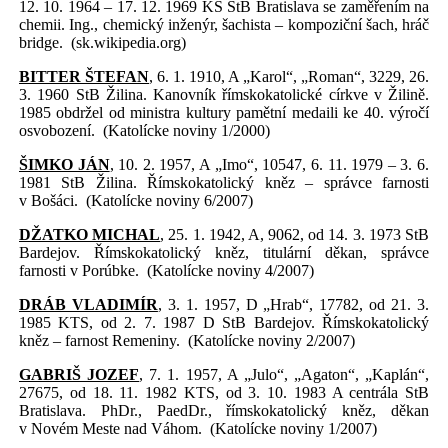
12. 10. 1964 – 17. 12. 1969 KS StB Bratislava se zaměřením na
chemii. Ing., chemický inženýr, šachista – kompoziční šach, hráč
bridge.
(sk.wikipedia.org)
BITTER ŠTEFAN
, 6. 1. 1910, A „Karol“, „Roman“, 3229, 26.
3. 1960 StB Žilina. Kanovník římskokatolické církve v Žilině.
1985 obdržel od ministra kultury pamětní medaili ke 40. výročí
osvobození.
(Katolícke noviny 1/2000)
ŠIMKO JÁN
, 10. 2. 1957, A „Imo“, 10547, 6. 11. 1979 – 3. 6.
1981 StB Žilina. Římskokatolický kněz – správce farnosti
v Bošáci.
(Katolícke noviny 6/2007)
DŽATKO MICHAL
, 25. 1. 1942, A, 9062, od 14. 3. 1973 StB
Bardejov. Římskokatolický kněz, titulární děkan, správce
farnosti v Porúbke.
(Katolícke noviny 4/2007)
DRÁB VLADIMÍR
, 3. 1. 1957, D „Hrab“, 17782, od 21. 3.
1985 KTS, od 2. 7. 1987 D StB Bardejov. Římskokatolický
kněz – farnost Remeniny.
(Katolícke noviny 2/2007)
GABRIŠ JOZEF
, 7. 1. 1957, A „Julo“, „Agaton“, „Kaplán“,
27675, od 18. 11. 1982 KTS, od 3. 10. 1983 A centrála StB
Bratislava. PhDr., PaedDr., římskokatolický kněz, děkan
v Novém Meste nad Váhom.
(Katolícke noviny 1/2007)