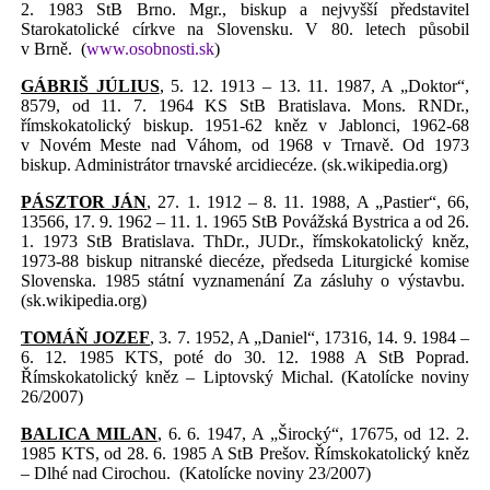
2. 1983 StB Brno. Mgr., biskup a nejvyšší představitel
Starokatolické církve na Slovensku. V 80. letech působil
v Brně.
(
www.osobnosti.sk
)
GÁBRIŠ JÚLIUS
, 5. 12. 1913 – 13. 11. 1987, A „Doktor“,
8579, od 11. 7. 1964 KS StB Bratislava. Mons. RNDr.,
římskokatolický biskup. 1951-62 kněz v Jablonci, 1962-68
v Novém Meste nad Váhom, od 1968 v Trnavě. Od 1973
biskup. Administrátor trnavské arcidiecéze. (sk.wikipedia.org)
PÁSZTOR JÁN
, 27. 1. 1912 – 8. 11. 1988, A „Pastier“, 66,
13566, 17. 9. 1962 – 11. 1. 1965 StB Povážská Bystrica a od 26.
1. 1973 StB Bratislava. ThDr., JUDr., římskokatolický kněz,
1973-88 biskup nitranské diecéze, předseda Liturgické komise
Slovenska. 1985 státní vyznamenání Za zásluhy o výstavbu.
(sk.wikipedia.org)
TOMÁŇ JOZEF
, 3. 7. 1952, A „Daniel“, 17316, 14. 9. 1984 –
6. 12. 1985 KTS, poté do 30. 12. 1988 A StB Poprad.
Římskokatolický kněz – Liptovský Michal. (Katolícke noviny
26/2007)
BALICA MILAN
, 6. 6. 1947, A „Širocký“, 17675, od 12. 2.
1985 KTS, od 28. 6. 1985 A StB Prešov. Římskokatolický kněz
– Dlhé nad Cirochou.
(Katolícke noviny 23/2007)