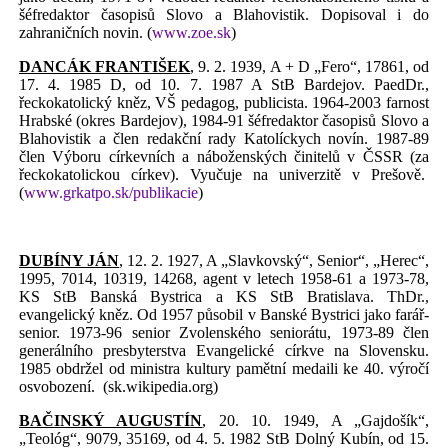
šéfredaktor časopisů Slovo a Blahovistik. Dopisoval i do
zahraničních novin. (
www.zoe.sk
)
DANCÁK FRANTIŠEK
, 9. 2. 1939, A + D „Fero“, 17861, od
17. 4. 1985 D, od 10. 7. 1987 A StB Bardejov. PaedDr.,
řeckokatolický kněz, VŠ pedagog, publicista. 1964-2003 farnost
Hrabské (okres Bardejov), 1984-91 šéfredaktor časopisů Slovo a
Blahovistik a člen redakční rady Katolíckych novín. 1987-89
člen Výboru církevních a náboženských činitelů v ČSSR (za
řeckokatolickou církev). Vyučuje na univerzitě v Prešově.
(
www.grkatpo.sk/publikacie
)
DUBÍNY JÁN
, 12. 2. 1927, A „Slavkovský“, Senior“, „Herec“,
1995, 7014, 10319, 14268, agent v letech 1958-61 a 1973-78,
KS StB Banská Bystrica a KS StB Bratislava. ThDr.,
evangelický kněz. Od 1957 působil v Banské Bystrici jako farář-
senior. 1973-96 senior Zvolenského seniorátu, 1973-89 člen
generálního presbyterstva Evangelické církve na Slovensku.
1985 obdržel od ministra kultury pamětní medaili ke 40. výročí
osvobození.
(sk.wikipedia.org)
BAČINSKÝ AUGUSTÍN
, 20. 10. 1949, A „Gajdošík“,
„Teológ“, 9079, 35169, od 4. 5. 1982 StB Dolný Kubín, od 15.