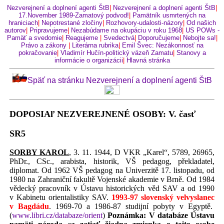
Nezverejnení a doplnení agenti ŠtB
|
Nezverejnení a doplnení agenti ŠtB
|
17.November 1989-Zamatový podvod!
|
Pamätník usmrtených na
hraniciach
|
Nepotrestané zločiny
|
Rozhovory-udalosti-názory
|
Od našich
autorov
|
Pripravujeme
|
Nezabúdame na okupáciu v roku 1968
|
US POWs -
Pamäť a svedomie
|
Reagujeme
|
Svedectvá
|
Doporučujeme
|
Nebojte sa!
|
Právo a zákony
|
Literárna rubrika
|
Emil Švec: Nezákonnosť na
pokračovanie
|
Vladimír Hučín-politický väzeň Zamatu
|
Stanovy a
informácie o organizácii
|
Hlavná stránka
Späť na stránku Nezverejnení a doplnení agenti ŠtB
DOPOSIAľ NEZVEREJNENÉ OSOBY: V. časť
SR5
SORBY KAROL
, 3. 11. 1944, D VKR „Karel“, 5789, 26965,
PhDr., CSc., arabista, historik, VŠ pedagog, překladatel,
diplomat. Od 1962 VŠ pedagog na Univerzitě 17. listopadu, od
1980 na Zahraniční fakultě Vojenské akademie v Brně. Od 1984
vědecký pracovník v Ústavu historických věd SAV a od 1990
v Kabinetu orientalistiky SAV.
1993-97 slovenský velvyslanec
v Bagdádu
. 1969-70 a 1986-87 studijní pobyty v Egyptě.
(
www.libri.cz/databaze/orient
)
Poznámka: V databáze Ústavu