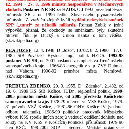
12. 1994 – 27. 8. 1996 ministr hospodářství
v Mečiarových
vládách
. Poslanec NR SR za HZDS.
Od 1993 prezident Svazu
průmyslu SR a od 1996 ředitel Slovenského plynárenského
průmyslu. Zavražděn zřejmě kvůli
vydání nekrytých směnek
SPP („tunel“
za několik miliard).
Roman Zubík v jedné
výpovědi přiznal, že obchody se směnkami byly skutečně
fiktivní, řídil je Ducký a Union Banka o tom věděla.
(sk.wikipedia.org)
REA JOZEF
, 12. 4. 1948, D „Jožo“, 10702, 8. 2. 1980 – 17. 6.
1985 StB Povážská Bystrica. Ing., politik HZDS.
1992-98
poslanec NR SR
, od 2001 poslanec zastupitelstva Trenčínského
samosprávného kraje.
1966-88 energetik v s. p. ZVS Dubnica
nad Váhom. 1990-92 primátor města Nemšová.
(sk.wikipedia.org)
TREBUĽA ZDENKO
, 29. 9. 1955, D „Zdenko“, 21482, od
19. 6. 1989 KS StB Košice. JUDr., regionální politik.
1999-
2005 primátor města Košice, od 2005 předseda Košického
samosprávného kraje.
1978-79 referent ve VSS Košice, 1979-
81 právník VSŽ Košice, , 1981-86 ONV Košice IV (vedoucí
odboru, tajemník), 1986-90 politický pracovník Městského
výboru KSS (podle jiných zdrojů vedoucí oddělení dohledu nad
soudy na KV KSS v Košicích).Politická příslušnost: 1979-90
člen KSČ, 1998-2002 SOP – předseda Městské organizace