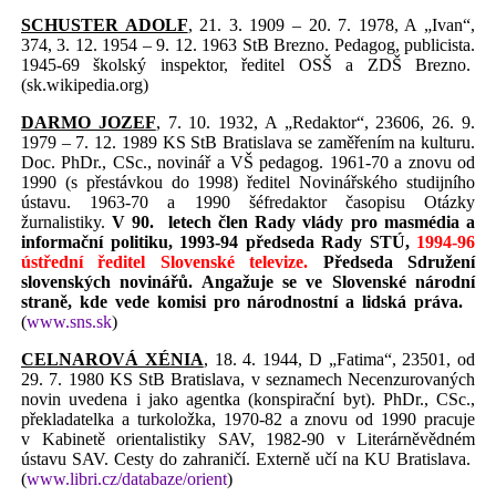
SCHUSTER ADOLF
, 21. 3. 1909 – 20. 7. 1978, A „Ivan“,
374, 3. 12. 1954 – 9. 12. 1963 StB Brezno. Pedagog, publicista.
1945-69 školský inspektor, ředitel OSŠ a ZDŠ Brezno.
(sk.wikipedia.org)
DARMO JOZEF
, 7. 10. 1932, A „Redaktor“, 23606, 26. 9.
1979 – 7. 12. 1989 KS StB Bratislava se zaměřením na kulturu.
Doc. PhDr., CSc., novinář a VŠ pedagog. 1961-70 a znovu od
1990 (s přestávkou do 1998) ředitel Novinářského studijního
ústavu. 1963-70 a 1990 šéfredaktor časopisu Otázky
žurnalistiky.
V 90.
letech člen Rady vlády pro masmédia a
informační politiku, 1993-94 předseda Rady STÚ,
1994-96
ústřední ředitel Slovenské televize.
Předseda Sdružení
slovenských novinářů. Angažuje se ve Slovenské národní
straně, kde vede komisi pro národnostní a lidská práva.
(
www.sns.sk
)
CELNAROVÁ XÉNIA
, 18. 4. 1944, D „Fatima“, 23501, od
29. 7. 1980 KS StB Bratislava, v seznamech Necenzurovaných
novin uvedena i jako agentka (konspirační byt). PhDr., CSc.,
překladatelka a turkoložka, 1970-82 a znovu od 1990 pracuje
v Kabinetě orientalistiky SAV, 1982-90 v Literárněvědném
ústavu SAV. Cesty do zahraničí. Externě učí na KU Bratislava.
(
www.libri.cz/databaze/orient
)