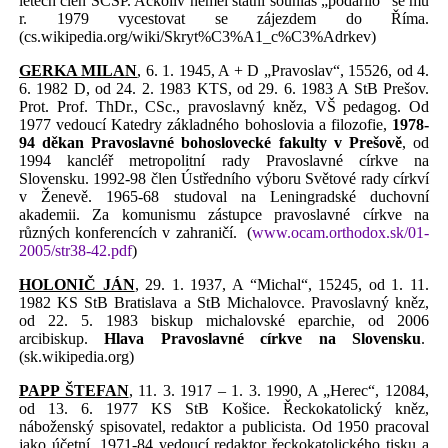
letech člen SČSP. Ačkoliv neměl státní souhlas „podařilo“ se mu
r. 1979 vycestovat se zájezdem do Říma.
(cs.wikipedia.org/wiki/Skryt%C3%A1_c%C3%Adrkev)
GERKA MILAN
, 6. 1. 1945, A + D „Pravoslav“, 15526, od 4.
6. 1982 D, od 24. 2. 1983 KTS, od 29. 6. 1983 A StB Prešov.
Prot. Prof. ThDr., CSc., pravoslavný kněz, VŠ pedagog. Od
1977 vedoucí Katedry základného bohoslovia a filozofie,
1978-
94 děkan Pravoslavné bohoslovecké fakulty v Prešově
, od
1994 kancléř metropolitní rady Pravoslavné církve na
Slovensku. 1992-98 člen Ústředního výboru Světové rady církví
v Ženevě. 1965-68 studoval na Leningradské duchovní
akademii. Za komunismu zástupce pravoslavné církve na
různých konferencích v zahraničí.
(
www.ocam.orthodox.sk/01-
2005/str38-42.pdf
)
HOLONIČ JÁN
, 29. 1. 1937, A “Michal“, 15245, od 1. 11.
1982 KS StB Bratislava a StB Michalovce. Pravoslavný kněz,
od 22. 5. 1983 biskup michalovské eparchie, od 2006
arcibiskup.
Hlava Pravoslavné církve
na Slovensku
.
(sk.wikipedia.org)
PAPP ŠTEFAN
, 11. 3. 1917 – 1. 3. 1990, A „Herec“, 12084,
od 13. 6. 1977 KS StB Košice. Řeckokatolický kněz,
náboženský spisovatel, redaktor a publicista. Od 1950 pracoval
jako účetní, 1971-84 vedoucí redaktor řeckokatolického tisku a