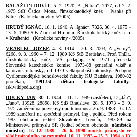
BALÁŽI ĽUDOVÍT
, 5. 2. 1920, A „Nitran“, 7077, od 7. 2.
1975 StB Čadca. Mons., římskokatolický kněz – Ivanka při
Nitre.
(Katolícke noviny 5/2005)
HRUBÝ IGNÁC
, 18. 1. 1940, A „Ignác“, 7326, 30. 4. 1975 –
13. 6. 1980 StB Žiar nad Hronom. Římskokatolický kněz n. o.
v Kruštenici.
(Katolícke noviny 4/2005)
VRABLEC JOZEF
, 4. 3. 1914 – 20. 3. 2003, A „Verný“,
6268, 9. 3. 1960 – 7. 12. 1989 KS StB Bratislava. Prof. ThDr.,
římskokatolický kněz, VŠ pedagog. Od 1971 předseda
Slovenské katechetické komise, 1973-88 generální vikář a
kanovník nitranský, od 1979 velkoprobošt nitranský. Pedagog
Cyrilometodějské bohoslovecké fakulty KU Batislava, 1980-82
proděkan,
1991-94 děkan teologické fakulty
.
(sk.wikipedia.org)
DUCKÝ JÁN
, 30. 1. 1944 – 11. 1. 1999 (zastřelen), D „Ján“,
„Jano“, 13928, 28858, KS StB Bratislava, 28. 5. 1973 – 3. 9.
1975 zaměření na pravicový oportunismus a 26. 9. 1983 – 6. 12.
1989 zaměření na spotřební průmysl. Ing., politik. Před rokem
1983 obchodní ředitel Slovakotex Trenčín, 1983-89 na
Ministerstvu průmyslu SR (ředitel odboru obchodu,
náměstek
ministra
),
12. 12. 1989 – 26. 6. 1990 ministr průmyslu ve
vládě národního porozumění, 10. 11. 1993 – 15. 3. 1994 a 13.