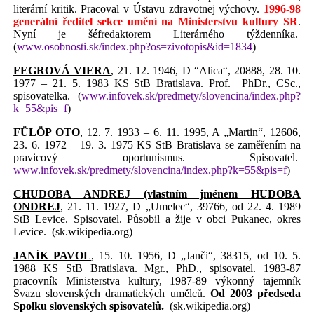
literární kritik. Pracoval v Ústavu zdravotnej výchovy.
1996-98
generální ředitel sekce
umění na Ministerstvu kultury SR
.
Nyní je šéfredaktorem Literárného týždenníka.
(
www.osobnosti.sk/index.php?os=zivotopis&id=1834
)
FEGROVÁ VIERA
, 21. 12. 1946, D “Alica“, 20888, 28. 10.
1977 – 21. 5. 1983 KS StB Bratislava. Prof.
PhDr., CSc.,
spisovatelka.
(
www.infovek.sk/predmety/slovencina/index.php?
k=55&pis=f
)
FÜLÖP OTO
, 12. 7. 1933 – 6. 11. 1995, A „Martin“, 12606,
23. 6. 1972 – 19. 3. 1975 KS StB Bratislava se zaměřením na
pravicový oportunismus. Spisovatel.
www.infovek.sk/predmety/slovencina/index.php?k=55&pis=f
)
CHUDOBA ANDREJ (vlastním jménem HUDOBA
ONDREJ
, 21. 11. 1927, D „Umelec“, 39766, od 22. 4. 1989
StB Levice. Spisovatel. Působil a žije v obci Pukanec, okres
Levice.
(sk.wikipedia.org)
JANÍK PAVOL
, 15. 10. 1956, D „Janči“, 38315, od 10. 5.
1988 KS StB Bratislava. Mgr., PhD., spisovatel. 1983-87
pracovník Ministerstva kultury, 1987-89 výkonný tajemník
Svazu slovenských dramatických umělců.
Od 2003 předseda
Spolku slovenských spisovatelů.
(sk.wikipedia.org)