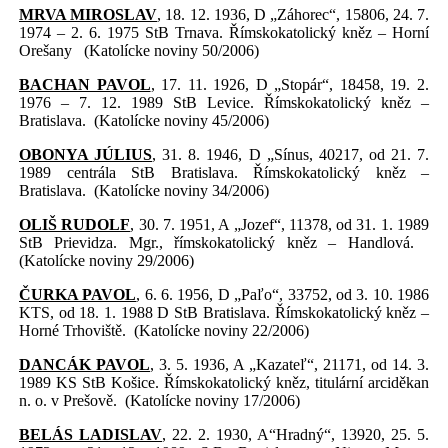
MRVA MIROSLAV
, 18. 12. 1936, D „Záhorec“, 15806, 24. 7.
1974 – 2. 6. 1975 StB Trnava. Římskokatolický kněz – Horní
Orešany
(Katolícke noviny 50/2006)
BACHAN PAVOL
, 17. 11. 1926, D „Stopár“, 18458, 19. 2.
1976 – 7. 12. 1989 StB Levice. Římskokatolický kněz –
Bratislava.
(Katolícke noviny 45/2006)
OBONYA JÚLIUS
, 31. 8. 1946, D „Sínus, 40217, od 21. 7.
1989 centrála StB Bratislava. Římskokatolický kněz –
Bratislava.
(Katolícke noviny 34/2006)
OLIŠ RUDOLF
, 30. 7. 1951, A „Jozef“, 11378, od 31. 1. 1989
StB Prievidza. Mgr., římskokatolický kněz – Handlová.
(Katolícke noviny 29/2006)
ČURKA PAVOL
, 6. 6. 1956, D „Paľo“, 33752, od 3. 10. 1986
KTS, od 18. 1. 1988 D StB Bratislava. Římskokatolický kněz –
Horné Trhoviště.
(Katolícke noviny 22/2006)
DANCÁK PAVOL
, 3. 5. 1936, A „Kazateľ“, 21171, od 14. 3.
1989 KS StB Košice. Římskokatolický kněz, titulární arciděkan
n. o. v Prešově.
(Katolícke noviny 17/2006)
BELÁS LADISLAV
, 22. 2. 1930, A“Hradný“, 13920, 25. 5.