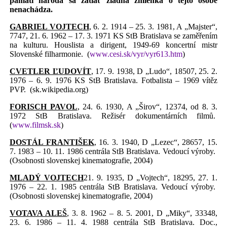
pamäti národa sa zatiať žiadna zmienka o tejto osobe
nenachádza.
GABRIEL VOJTECH
, 6. 2. 1914 – 25. 3. 1981, A „Majster“,
7747, 21. 6. 1962 – 17. 3. 1971 KS StB Bratislava se zaměřením
na kulturu. Houslista a dirigent, 1949-69 koncertní mistr
Slovenské filharmonie.
(
www.cesi.sk/vyr/vyr613.htm
)
CVETLER ĽUDOVÍT
, 17. 9. 1938, D „Ludo“, 18507, 25. 2.
1976 – 6. 9. 1976 KS StB Bratislava. Fotbalista – 1969 vítěz
PVP.
(sk.wikipedia.org)
FORISCH PAVOL
, 24. 6. 1930, A „Širov“, 12374, od 8. 3.
1972 StB Bratislava. Režisér dokumentárních filmů.
(
www.filmsk.sk
)
DOSTÁL FRANTIŠEK
, 16. 3. 1940, D „Lezec“, 28657, 15.
7. 1983 – 10. 11. 1986 centrála StB Bratislava. Vedoucí výroby.
(Osobnosti slovenskej kinematografie, 2004)
MLADÝ VOJTECH
21. 9. 1935, D „Vojtech“, 18295, 27. 1.
1976 – 22. 1. 1985 centrála StB Bratislava. Vedoucí výroby.
(Osobnosti slovenskej kinematografie, 2004)
VOTAVA ALEŠ
, 3. 8. 1962 – 8. 5. 2001, D „Miky“, 33348,
23. 6. 1986 – 11. 4. 1988 centrála StB Bratislava. Doc.,