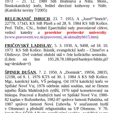
1973 – 21. 12. 1989 StB Bratislava a Nitra. Mons.,
římskokatolický kněz, ředitel diecézní knihovny v Nitře.
(Katolícke noviny 7/2005)
BELEJKANIČ IMRICH
, 23. 7. 1953, A „Jozef““Imrich“,
22779, 17343, KS StB Plzeň a od 28. 9. 1984 KS StB Košice.
Prof. ThDr., CSc., ředitel Eparchiální rady pravoslavné církve,
vedocí katedry a
prorektor
prešovské univerzity
.
(
www.pravoverni.wz.sk/pravoverni_sk/aktualitybb15.htm
)
FRIČOVSKÝ LADISLAV
, 5. 3. 1930, A, 9498, od 18. 10.
1973
KS StB Košice. Básník, evangelický kněz – Chmeľov a
Obišovce. Dvě volební období stál v čele košického seniorátu.
(Libris on line 195.28.78.188/perl/bardejov/biblis.pl?
tag=desk&str=f)
ŠPINER DUŠAN
, 7. 2. 1950, A „Dominik“, 19956, 28835,
12198, od 9. 1. 1976 KTS od 30. 1. 1984 A KS StB Košice.
Mgr., katolický kněz, VŠ pedagog. Od 1974 katolický kněz ve
Spišské Nové Vsi, 1976 odebrán státní souhlas, stal se členem
tajného Řádu Maltézských rytířů, 1976 tajně konsekrovaný na
biskupa. Pracoval u Rudných baní ve Spišské Nové Vsi. 1980-
82 kaplan v Ružomberku, 1982-87 správce farnosti Paludzka, od
1987 správce farnosti Nová Ľubovňa. V současnosti bydlí
v Olomouci a přednáší religionistiku na UP Olomouc. V 70.