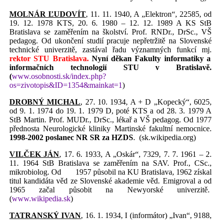
MOLNÁR ĽUDOVÍT
, 11. 11. 1940, A „Elektron“, 22585, od
19. 12. 1978 KTS, 20. 6. 1980 – 12. 12. 1989 A KS StB
Bratislava se zaměřením na školství. Prof. RNDr., DrSc., VŠ
pedagog. Od ukončení studií pracuje nepřetržitě na Slovenské
technické univerzitě, zastával řadu významných funkcí mj.
rektor STU Bratislava.
Nyní děkan Fakulty informatiky a
informačních technologií STU v Bratislavě.
(
www.osobnosti.sk/index.php?
os=zivotopis&ID=1354&mainkat=1
)
DROBNÝ MICHAL
, 27. 10. 1934, A + D „Kopecký“, 6025,
od 9. 1. 1974 do 19. 1. 1979 D, poté KTS a od 28. 3. 1979 A
StB Martin. Prof. MUDr., DrSc., lékař a VŠ pedagog. Od 1977
přednosta Neurologické kliniky Martinské fakultní nemocnice.
1998-2002 poslanec NR SR za HZDS
.
(sk.wikipedia.org)
VILČEK JÁN
, 17. 6. 1933, A „Oskár“, 7329, 7. 7. 1961 – 2.
11. 1964 StB Bratislava se zaměřením na SAV. Prof., CSc.,
mikrobiolog. Od
1957 působil na KU Bratislava, 1962 získal
titul kandidáta věd ze Slovenské akademie věd. Emigroval a od
1965 začal působit na Newyorské univerzitě.
(
www.wikipedia.sk
)
TATRANSKÝ IVAN
, 16. 1. 1934, I (informátor) „Ivan“, 9188,