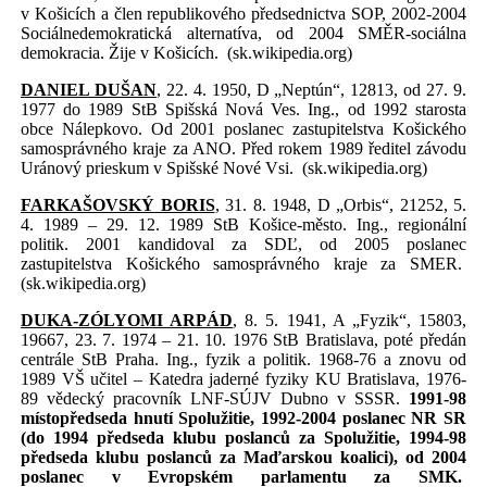
v Košicích a člen republikového předsednictva SOP, 2002-2004
Sociálnedemokratická alternatíva, od 2004 SMĚR-sociálna
demokracia. Žije v Košicích.
(sk.wikipedia.org)
DANIEL DUŠAN
, 22. 4. 1950, D „Neptún“, 12813, od 27. 9.
1977 do 1989 StB Spišská Nová Ves. Ing., od 1992 starosta
obce Nálepkovo. Od 2001 poslanec zastupitelstva Košického
samosprávného kraje za ANO. Před rokem 1989 ředitel závodu
Uránový prieskum v Spišské Nové Vsi.
(sk.wikipedia.org)
FARKAŠOVSKÝ BORIS
, 31. 8. 1948, D „Orbis“, 21252, 5.
4. 1989 – 29. 12. 1989 StB Košice-město. Ing., regionální
politik. 2001 kandidoval za SDĽ, od 2005 poslanec
zastupitelstva Košického samosprávného kraje za SMER.
(sk.wikipedia.org)
DUKA-ZÓLYOMI ARPÁD
, 8. 5. 1941, A „Fyzik“, 15803,
19667, 23. 7. 1974 – 21. 10. 1976 StB Bratislava, poté předán
centrále StB Praha. Ing., fyzik a politik. 1968-76 a znovu od
1989 VŠ učitel – Katedra jaderné fyziky KU Bratislava, 1976-
89 vědecký pracovník LNF-SÚJV Dubno v SSSR.
1991-98
místopředseda hnutí Spolužitie, 1992-2004 poslanec NR SR
(do 1994 předseda klubu poslanců za Spolužitie, 1994-98
předseda klubu poslanců za Maďarskou koalici), od 2004
poslanec v Evropském parlamentu za SMK.