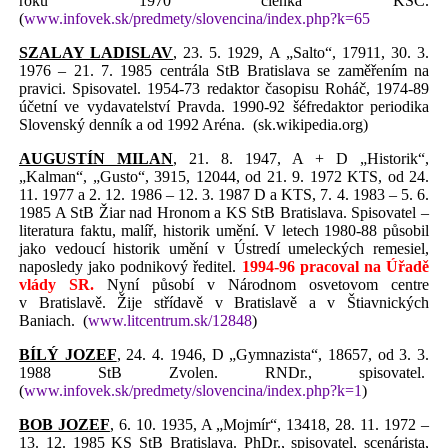
roku 1970 členka KSČ.
(
www.infovek.sk/predmety/slovencina/index.php?k=65
SZALAY LADISLAV
, 23. 5. 1929, A „Salto“, 17911, 30. 3.
1976 – 21. 7. 1985 centrála StB Bratislava se zaměřením na
pravici. Spisovatel. 1954-73 redaktor časopisu Roháč, 1974-89
účetní ve vydavatelství Pravda. 1990-92 šéfredaktor periodika
Slovenský denník a od 1992 Aréna.
(sk.wikipedia.org)
AUGUSTÍN MILAN
, 21. 8. 1947, A + D „Historik“,
„Kalman“, „Gusto“, 3915, 12044, od 21. 9. 1972 KTS, od 24.
11. 1977 a 2. 12. 1986 – 12. 3. 1987 D a KTS, 7. 4. 1983 – 5. 6.
1985 A StB Žiar nad Hronom a KS StB Bratislava. Spisovatel –
literatura faktu, malíř, historik umění. V letech 1980-88 působil
jako vedoucí historik umění v Ústredí umeleckých remesiel,
naposledy jako podnikový ředitel.
1994-96 pracoval na Úřadě
vlády
SR.
Nyní působí v Národnom osvetovom centre
v Bratislavě. Žije střídavě v Bratislavě a v Štiavnických
Baniach.
(
www.litcentrum.sk/12848
)
BÍLÝ JOZEF
, 24. 4. 1946, D „Gymnazista“, 18657, od 3. 3.
1988 StB Zvolen. RNDr., spisovatel.
(
www.infovek.sk/predmety/slovencina/index.php?k=1
)
BOB JOZEF
, 6. 10. 1935, A „Mojmír“, 13418, 28. 11. 1972 –
13. 12. 1985 KS StB Bratislava. PhDr., spisovatel, scenárista,