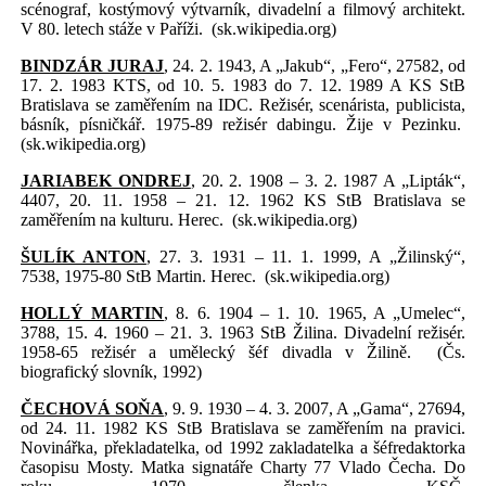
scénograf, kostýmový výtvarník, divadelní a filmový architekt.
V 80. letech stáže v Paříži.
(sk.wikipedia.org)
BINDZÁR JURAJ
, 24. 2. 1943, A „Jakub“, „Fero“, 27582, od
17. 2. 1983 KTS, od 10. 5. 1983 do 7. 12. 1989 A KS StB
Bratislava se zaměřením na IDC. Režisér, scenárista, publicista,
básník, písničkář. 1975-89 režisér dabingu. Žije v Pezinku.
(sk.wikipedia.org)
JARIABEK ONDREJ
, 20. 2. 1908 – 3. 2. 1987 A „Lipták“,
4407, 20. 11. 1958 – 21. 12. 1962 KS StB Bratislava se
zaměřením na kulturu. Herec.
(sk.wikipedia.org)
ŠULÍK ANTON
, 27. 3. 1931 – 11. 1. 1999, A „Žilinský“,
7538, 1975-80 StB Martin. Herec.
(sk.wikipedia.org)
HOLLÝ MARTIN
, 8. 6. 1904 – 1. 10. 1965, A „Umelec“,
3788, 15. 4. 1960 – 21. 3. 1963 StB Žilina. Divadelní režisér.
1958-65 režisér a umělecký šéf divadla v Žilině.
(Čs.
biografický slovník, 1992)
ČECHOVÁ SOŇA
, 9. 9. 1930 – 4. 3. 2007, A „Gama“, 27694,
od 24. 11. 1982 KS StB Bratislava se zaměřením na pravici.
Novinářka, překladatelka, od 1992 zakladatelka a šéfredaktorka
časopisu Mosty. Matka signatáře Charty 77 Vlado Čecha. Do