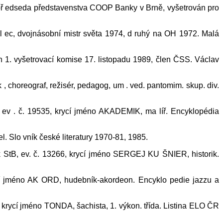
5-př edseda představenstva COOP Banky v Brně, vyšetrován pro
el ec, dvojnásobní mistr světa 1974, d ruhý na OH 1972. Malá
n 1. vyšetrovací komise 17. listopadu 1989, člen ČSS. Václav
, choreograf, režisér, pedagog, um . ved. pantomim. skup. div.
, ev . č. 19535, krycí jméno AKADEMIK, ma líř. Encyklopédia
. Slo vník české literatury 1970-81, 1985.
 StB, ev. č. 13266, krycí jméno SERGEJ KU ŠNIER, historik.
cí jméno AK ORD, hudebník-akordeon. Encyklo pedie jazzu a
, krycí jméno TONDA, šachista, 1. výkon. třída. Listina ELO ČR