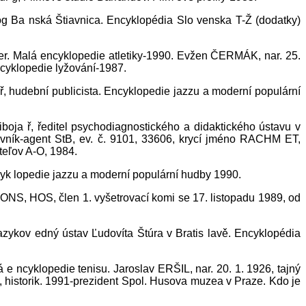
log Ba nská Štiavnica. Encyklopédia Slo venska T-Ž (dodatky)
 ter. Malá encyklopedie atletiky-1990. Evžen ČERMÁK, nar. 25.
ncyklopedie lyžování-1987.
ř, hudební publicista. Encyklopedie jazzu a moderní populární
boja ř, ředitel psychodiagnostického a didaktického ústavu v
ovník-agent StB, ev. č. 9101, 33606, krycí jméno RACHM ET,
teľov A-O, 1984.
cyk lopedie jazzu a moderní populární hudby 1990.
VONS, HOS, člen 1. vyšetrovací komi se 17. listopadu 1989, od
zykov edný ústav Ľudovíta Štúra v Bratis lavě. Encyklopédia
 e ncyklopedie tenisu. Jaroslav ERŠIL, nar. 20. 1. 1926, tajný
, historik. 1991-prezident Spol. Husova muzea v Praze. Kdo je