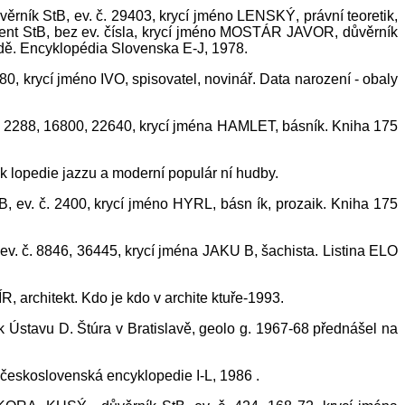
ěrník StB, ev. č. 29403, krycí jméno LENSKÝ, právní teoretik,
gent StB, bez ev. čísla, krycí jméno MOSTÁR JAVOR, důvěrník
nadě. Encyklopédia Slovenska E-J, 1978.
80, krycí jméno IVO, spisovatel, novinář. Data narození - obaly
 č. 2288, 16800, 22640, krycí jména HAMLET, básník. Kniha 175
yk lopedie jazzu a moderní populár ní hudby.
B, ev. č. 2400, krycí jméno HYRL, básn ík, prozaik. Kniha 175
ev. č. 8846, 36445, krycí jména JAKU B, šachista. Listina ELO
, architekt. Kdo je kdo v archite ktuře-1993.
k Ústavu D. Štúra v Bratislavě, geolo g. 1967-68 přednášel na
 československá encyklopedie I-L, 1986 .