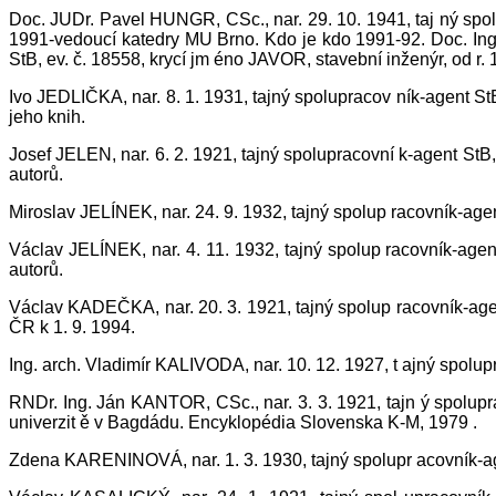
Doc. JUDr. Pavel HUNGR, CSc., nar. 29. 10. 1941, taj ný spol
1991-vedoucí katedry MU Brno. Kdo je kdo 1991-92. Doc. Ing
StB, ev. č. 18558, krycí jm éno JAVOR, stavební inženýr, od r
Ivo JEDLIČKA, nar. 8. 1. 1931, tajný spolupracov ník-agent StB
jeho knih.
Josef JELEN, nar. 6. 2. 1921, tajný spolupracovní k-agent St
autorů.
Miroslav JELÍNEK, nar. 24. 9. 1932, tajný spolup racovník-agen
Václav JELÍNEK, nar. 4. 11. 1932, tajný spolup racovník-agen
autorů.
Václav KADEČKA, nar. 20. 3. 1921, tajný spolup racovník-agen
ČR k 1. 9. 1994.
Ing. arch. Vladimír KALIVODA, nar. 10. 12. 1927, t ajný spolup
RNDr. Ing. Ján KANTOR, CSc., nar. 3. 3. 1921, tajn ý spolupr
univerzit ě v Bagdádu. Encyklopédia Slovenska K-M, 1979 .
Zdena KARENINOVÁ, nar. 1. 3. 1930, tajný spolupr acovník-ag