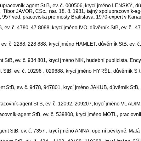
upracovník-agent St B, ev. č. 000506, krycí jméno LENSKÝ, dův
. Tibor JAVOR, CSc., nar. 18. 8. 1931, tajný spolupracovník-a
. 1 957 ved. pracoviska pre mosty Bratislava, 1970-expert v Ka
, ev. č. 4780, 47 8088, krycí jméno IVO, důvěrník StB, ev. č . 47
B, ev. č. 2288, 228 888, krycí jméno HAMLET, důvěrník StB, ev.
t StB, ev. č. 934 801, krycí jméno NIK, hudební publicista. Enc
t StB, ev. č. 10296 , 029688, krycí jméno HYRŠL, důvěrník S t
t StB, ev. č. 9478, 947801, krycí jméno JAKUB, důvěrník StB, 
racovník-agent St B, ev. č. 12092, 209207, krycí jméno VL ADIMÍR
acovník-agent StB, ev. č. 539808, krycí jméno MOTL, prac ovní
ent StB, ev. č. 7357 , krycí jméno ANNA, operní pěvkyně. Malá