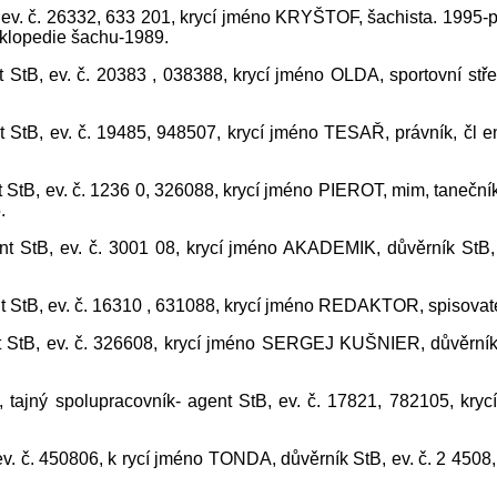
B, ev. č. 26332, 633 201, krycí jméno KRYŠTOF, šachista. 199
yklopedie šachu-1989.
nt StB, ev. č. 20383 , 038388, krycí jméno OLDA, sportovní stř
t StB, ev. č. 19485, 948507, krycí jméno TESAŘ, právník, čl e
t StB, ev. č. 1236 0, 326088, krycí jméno PIEROT, mim, tanečník 
.
gent StB, ev. č. 3001 08, krycí jméno AKADEMIK, důvěrník StB
t StB, ev. č. 16310 , 631088, krycí jméno REDAKTOR, spisovatel
nt StB, ev. č. 326608, krycí jméno SERGEJ KUŠNIER, důvěrník
 tajný spolupracovník- agent StB, ev. č. 17821, 782105, kry
, ev. č. 450806, k rycí jméno TONDA, důvěrník StB, ev. č. 2 4508