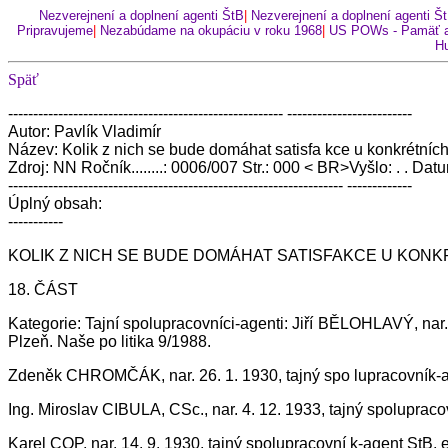
Nezverejnení a doplnení agenti ŠtB
|
Nezverejnení a doplnení agenti Š
Pripravujeme
|
Nezabúdame na okupáciu v roku 1968
|
US POWs - Pamäť a
Hu
Späť
------------------------------------------------------- -------------------------
Autor: Pavlík Vladimír
Název: Kolik z nich se bude domáhat satisfa kce u konkrétníc
Zdroj: NN Ročník........: 0006/007 Str.: 000 < BR>Vyšlo: . . Datu
------------------------------------------------------------------- -------------
Úplný obsah:
-----------
KOLIK Z NICH SE BUDE DOMÁHAT SATISFAKCE U KON
18. ČÁST
Kategorie: Tajní spolupracovníci-agenti: Jiří BĚLOHLAVÝ, nar
Plzeň. Naše po litika 9/1988.
Zdeněk CHROMČÁK, nar. 26. 1. 1930, tajný spo lupracovník-ag
Ing. Miroslav CIBULA, CSc., nar. 4. 12. 1933, tajný spolupra
Karel COP, nar. 14. 9. 1930, tajný spolupracovní k-agent StB,