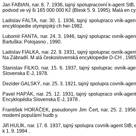
Jan FABIAN, nar. 8. 7. 1936, tajný spolupracovní k-agent St
podvod ve vý ši 165 000 000 Kč (Blesk 5. 9. 1995). Malá en c
Ladislav FALTA, nar. 30. 1. 1936, tajný spolupraco vník-age
encyklopedie olympijský ch her-1982.
Lubomír FANTA, nar. 24. 3. 1946, tajný spoluprac ovník-agen
Bartuška: Polojasno , 1990.
Ladislav FIALKA, nar. 22. 9. 1931, tajný spoluprac ovník-agen
Na Zábradlí. M alá československá encyklopedie D-CH , 1985
Stanislav FILKO, nar. 15. 6. 1937, tajný spoluprac ovník-a
Slovenska E-J, 1978.
Dezider GALSKÝ, nar. 25. 3. 1921, tajný spolupra covník-agen
Pavel HAPÁK, nar. 25. 12. 1931, tajný spolupraco vník-age
Encyklopédia Slovenska E-J, 1978 .
František HORÁČEK, pseudonym Jim Čert, nar. 25. 2. 1956,
moderní populární hudb y.
Jiří HULÍK, nar. 17. 8. 1937, tajný spolupra covník-agent StB
k 1. 9. 1994 .