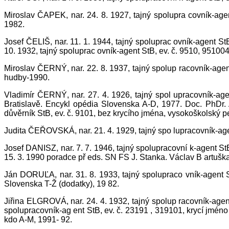
Miroslav ČAPEK, nar. 24. 8. 1927, tajný spolupra covník-age
1982.
Josef ČELIŠ, nar. 11. 1. 1944, tajný spoluprac ovník-agent S
10. 1932, tajný spoluprac ovník-agent StB, ev. č. 9510, 95100
Miroslav ČERNÝ, nar. 22. 8. 1937, tajný spolup racovník-agen
hudby-1990.
Vladimír ČERNÝ, nar. 27. 4. 1926, tajný spol upracovník-age
Bratislavě. Encykl opédia Slovenska A-D, 1977. Doc. PhDr.
důvěrník StB, ev. č. 9101, bez krycího jména, vysokoškolský p
Judita ČEŘOVSKÁ, nar. 21. 4. 1929, tajný spo lupracovník-age
Josef DANISZ, nar. 7. 7. 1946, tajný spolupracovní k-agent S
15. 3. 1990 poradce př eds. SN FS J. Stanka. Václav B artušk
Ján DORUĽA, nar. 31. 8. 1933, tajný spolupraco vník-agent 
Slovenska T-Ž (dodatky), 19 82.
Jiřina ELGROVÁ, nar. 24. 4. 1932, tajný spolup racovník-agent
spolupracovník-ag ent StB, ev. č. 23191 , 319101, krycí jmén
kdo A-M, 1991- 92.