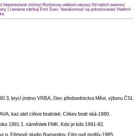
h
|
Nepotrestané zločiny
|
Rozhovory-udalosti-názory
|
Od našich autorov
|
kony
|
Literárna rubrika
|
Emil Švec: Nezákonnosť na pokračovanie
|
Vladimír
nka
2380 3, krycí jméno VRBA, člen předsednictva Měst. výboru ČSL
, kaz atel církve bratrské. Církev bratr ská-1980.
d roku 1991 1. náměstek FMK. Kdo je kdo 1991-92.
r g, Filmové studio Barrandov. Film ové profily-1985.