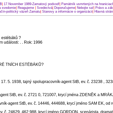
tB
|
17.November 1989-Zamatový podvod!
|
Pamätník usmrtených na hraniciac
 svedomie
|
Reagujeme
|
Svedectvá
|
Doporučujeme
|
Nebojte sa!
|
Právo a zá
čín-politický väzeň Zamatu
|
Stanovy a informácie o organizácii
|
Hlavná strá
h estébáků ?
m události: . . Rok: 1996
KRÉ TNÍCH ESTÉBÁKŮ?
. 17. 5. 1938, tajný spolupracovník-agent StB, ev. č. 23238 , 3
ent StB, ev. č. 2721 0, 721007, krycí jména ZDENĚK a MRÁKAVA
covník-agent StB, ev. č. 14446, 444688, krycí jméno SAM EK, o
 ev. č. 24629, 462 988, krycí jméno GORDON, scenárista, dramatu