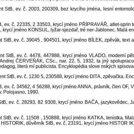
nt StB, ev. č. 2003, 200309, bez krycího jména, lesní entomo
tB, ev. č. 22335, 2 33503, krycí jméno PŘÍPRAVÁŘ, atlet-sprin
4, krycí jméno KONSUL, lyžar-sjezdař, tré ner-Jablonec. Malá e
t StB, ev. č. 39045 , 904501, krycí jméno BÍLEK, zpěvák, text a
nt StB, ev. č. 4478, 447888, krycí jméno VLADO, moderní pěti
 Andrej ČERVEŇÁK, CSc., nar. 22. 5. 1932, ta jný spoluprac
edagog, literá rní publicista. Encyklopédia slove nských spisova
nt StB, ev. č. 1230 5, 230588, krycí jméno DITA, zpěvačka. En
tB, ev. č. 34562, 4 56288, krycí jméno ANNA, právník, člen OF, 
a: Polojasno, 1990.
StB, ev. č. 28293, 82 9308, krycí jméno BAČA, jazykovědec, Ja
 StB, ev. č. 11508 , 150888, krycí jméno KATKA, tenistka. Malá
o HISTORIK, důvěrník StB, ev. č. 23191, krycí jméno HISTOR IK