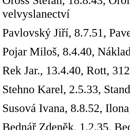
Oross Stefan, 18.8.43, Oro
velvyslanectví
Pavlovský Jiří, 8.7.51, Pav
Pojar Miloš, 8.4.40, Náklad
Rek Jar., 13.4.40, Rott, 31
Stehno Karel, 2.5.33, Stan
Susová Ivana, 8.8.52, Ilona
Bednář Zdeněk, 1.2.35, Be