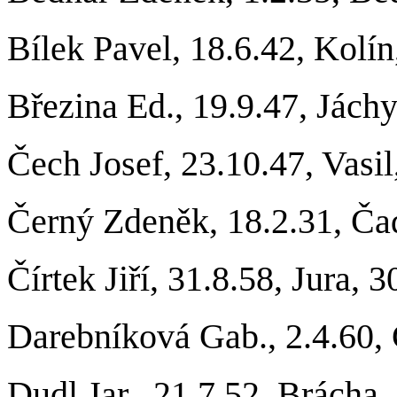
Bílek Pavel, 18.6.42, Kolín
Březina Ed., 19.9.47, Jách
Č
ech Josef, 23.10.47, Vas
Černý Zdeněk, 18.2.31, Ča
Čírtek Jiří, 31.8.58, Jura,
Darebníková Gab., 2.4.60,
Dudl Jar., 21.7.52, Brácha,