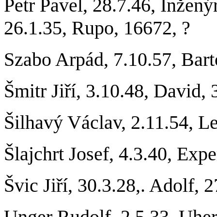
Petr Pave
l, 28.7.46, Inžený
26.1.35, Rupo, 16672, ?
Szabo Arpád, 7.10.57, Bar
Šmitr Jiří, 3.10.48, David, 
Šilhavý Václav, 2.11.54, Le
Šlajchrt Josef, 4.3.40, Ex
Švic Jiří, 30.3.28,. Adolf
, 
Unger Rudolf, 2.5.33, Uhe