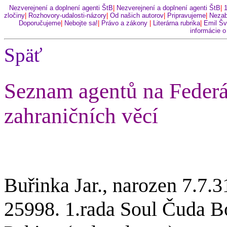
Nezverejnení a doplnení agenti ŠtB
|
Nezverejnení a doplnení agenti ŠtB
|
zločiny
|
Rozhovory-udalosti-názory
|
Od našich autorov
|
Pripravujeme
|
Nezab
Doporučujeme
|
Nebojte sa!
|
Právo a zákony
|
Literárna rubrika
|
Emil Šv
informácie o
Späť
Seznam agentů na Federá
zahraničních věcí
Buřinka Jar., narozen 7.7.3
25998. 1.rada Soul Čuda Bo