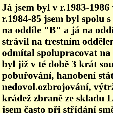
Já jsem byl v r.1983-1986
r.1984-85 jsem byl spolu 
na oddíle "B" a já na oddí
strávil na trestním odděle
odmítal spolupracovat na 
byl již v té době 3 krát so
pobuřování, hanobení státu
nedovol.ozbrojování, výtrž
krádež zbraně ze skladu L
jsem často při střídání sm