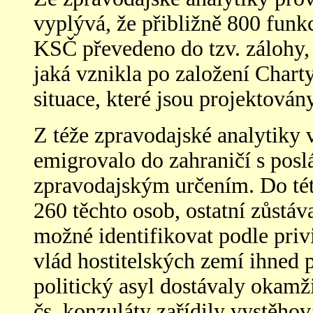
vyplývá, že přibližně 800 fun
KSČ převedeno do tzv. zálohy, t
jaká vznikla po založení Charty
situace, které jsou projektován
Z téže zpravodajské analytiky 
emigrovalo do zahraničí s poslá
zpravodajským určením. Do tét
260 těchto osob, ostatní zůstáva
možné identifikovat podle privi
vlád hostitelských zemí ihned 
politický asyl dostávaly okamži
čs. konzuláty zařídily vystěho