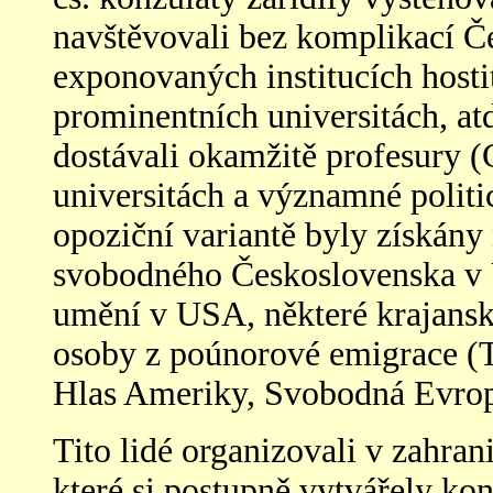
navštěvovali bez komplikací Č
exponovaných institucích hostit
prominentních universitách, at
dostávali okamžitě profesury (G
universitách a významné politi
opoziční variantě byly získány 
svobodného Československa v
umění v USA, některé krajanské
osoby z poúnorové emigrace (Ti
Hlas Ameriky, Svobodná Evro
Tito lidé organizovali v zahran
které si postupně vytvářely ko