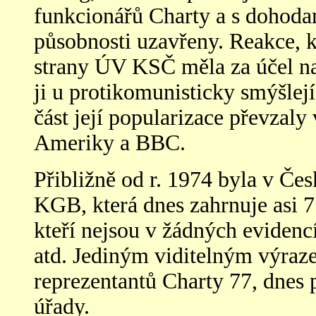
funkcionářů Charty a s dohodam
působnosti uzavřeny. Reakce, k
strany
ÚV KSČ měla za účel na
ji u protikomunisticky smýšlejí
část její popularizace převzal
Ameriky a BBC.
Přibližně od r. 1974 byla v Če
KGB, která dnes zahrnuje asi 7
kteří nejsou v žádných evidenc
atd. Jediným viditelným výraz
reprezentantů Charty 77, dnes
úřady.