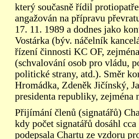
který současně řídil protiopatř
angažován na přípravu převratu
17. 11. 1989 a dodnes jako kon
Vostárka (býv. náčelník kancel
řízení činnosti KC OF, zejmén
(schvalování osob pro vládu, po
politické strany, atd.). Směr k
Hromádka, Zdeněk Jičínský, Jar
presidenta republiky, zejména 
Přijímání členů (signatářů) Ch
kdy počet signatářů dosáhl cca
podepsala Chartu ze vzdoru pro