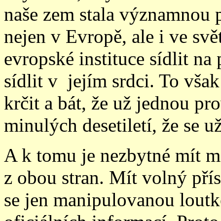
naše zem stala významnou p
nejen v Evropě, ale i ve svě
evropské instituce sídlit n
sídlit v jejím srdci. To vša
krčit a bát, že už jednou p
minulých desetiletí, že se u
A k tomu je nezbytné mít mo
z obou stran. Mít volný pří
se jen manipulovanou lout