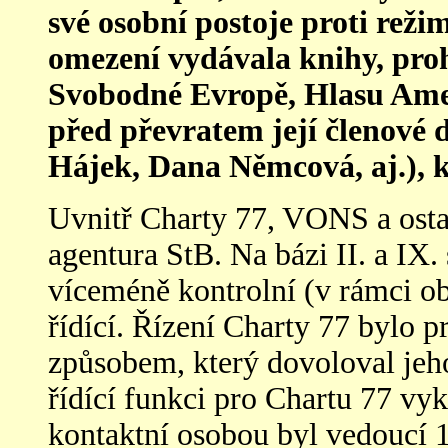
své osobn
í
postoje proti reži
omezení vydávala knihy, proh
Svobodné Evropě, Hlasu Amer
před převratem její členové d
Hájek, Dana Němcová, a
j.),
Uvnitř Charty 77, VONS a ostat
agentura StB. Na bázi II. a IX
víceméně kontrolní (v rámci ob
řídící. Řízení Charty 77 bylo
způsobem, který dovoloval jeh
řídící funkci pro Chartu 77 v
kontaktní osobou byl vedoucí 