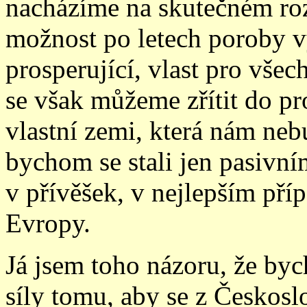
nacházíme na skutečném roz
možnost po letech poroby v
prosperující, vlast pro vše
se však můžeme zřítit do pro
vlastní zemi, která nám neb
bychom se stali jen pasivní
v přívěš
e
k, v nejlepším př
Evropy.
Já jsem toho názoru, že by
síly tomu, aby se z Českosl