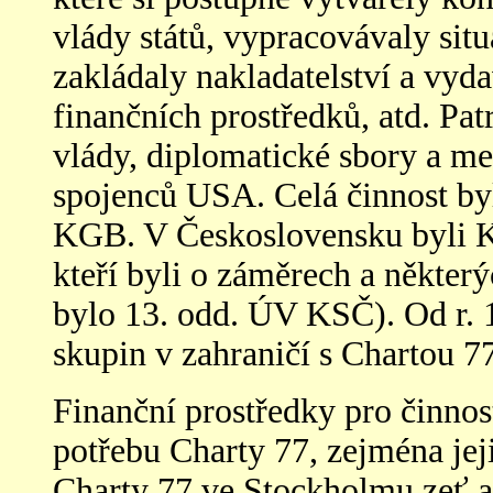
vlády států, vypracovávaly situa
zakládaly nakladatelství a vyda
finančních prostředků, atd. Pa
vlády, diplomatické sbory a m
spojenců USA. Celá činnost by
KGB. V Československu byli 
kteří byli o záměrech a někter
bylo 13. odd. ÚV KSČ). Od r. 1
skupin v zahraničí s Chartou 
Finanční prostředky pro činno
potřebu Charty 77, zejména je
Charty 77 ve Stockholmu zeť 