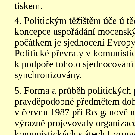
tiskem.
4. Politickým těžištěm účelů tě
koncepce uspořádání mocenský
počátkem je sjednocení Evropy
Politické převraty v komunist
k podpoře tohoto sjednocování
synchronizovány.
5. Forma a průběh politických 
pravděpodobně předmětem doh
v červnu 1987 při Reaganově n
výrazně projevovaly organizace
komunistických státech Evropy