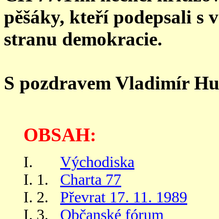
pěšáky, kteří podepsali s 
stranu demokracie.
S pozdravem Vladimír Hu
OBSAH:
I.
Východiska
I. 1.
Charta 77
I. 2.
Převrat 17. 11. 1989
I. 3.
Občanské fórum