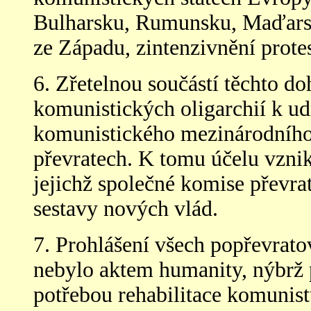
Bulharsku, Rumunsku, Maďarsku
ze Západu, zintenzivnění protes
6. Zřetelnou součástí těchto do
komunistických oligarchií k ud
komunistického mezinárodního
převratech. K tomu účelu vzn
jejichž společné komise převrat
sestavy nových vlád.
7. Prohlášení všech popřevrat
nebylo aktem humanity, nýbrž
potřebou rehabilitace komunistů