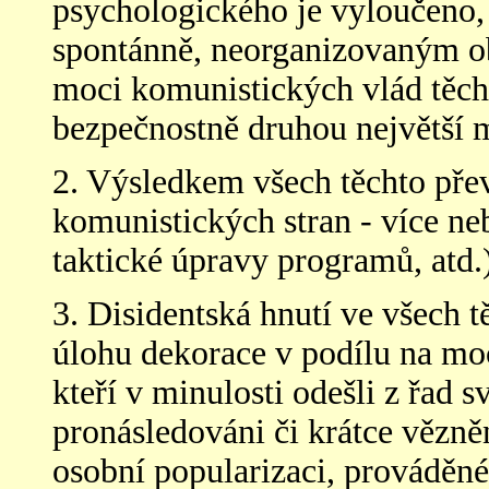
psychologického je vyloučeno,
spontánně, neorganizovaným o
moci komunistických vlád těch
bezpečnostně druhou největší 
2. Výsledkem všech těchto pře
komunistických stran - více ne
taktické úpravy programů, atd.
3. Disidentská hnutí ve všech tě
úlohu dekorace v podílu na moc
kteří v minulosti odešli z řad 
pronásledováni či krátce vězněn
osobní popularizaci, prováděn