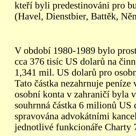
kteří byli predestinováni pro 
(Havel, Dienstbier, Battěk, Něm
V období 1980-1989 bylo pros
cca 376 tisíc US dolarů na čin
1,341 mil. US dolarů pro osobn
Tato částka nezahrnuje peníze v
osobní konta v zahraničí byla 
souhrnná částka 6 milionů US d
spravována advokátními kancelá
jednotlivé funkcionáře Charty 