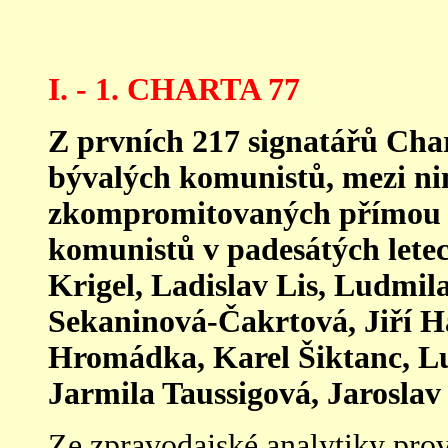
I. - 1. CHARTA 77
Z prvních 217 signatářů Chart
bývalých komunistů, mezi nim
zkompromitovaných přímou n
komunistů v padesátých letec
Krigel, Ladislav Lis, Ludmi
Sekaninová-Čakrtová, Jiří H
Hromádka, Karel Šiktanc, Lu
Jarmila Taussigová, Jarosla
Ze zpravodajské analytiky pro