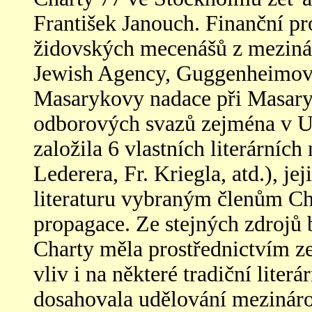
František Janouch. Finanční p
židovských mecenášů z meziná
Jewish Agency, Guggenheimovy
Masarykovy nadace při
Masary
odborových svazů zejména v U
založila 6 vlastních literárních 
Lederera, Fr. Kriegla, atd.), j
literaturu vybra
n
ým členům Cha
propagace. Ze stejných zdrojů 
Charty měla prostřednictvím z
vliv i na některé tradiční liter
dosa
h
ovala udělování mezinár