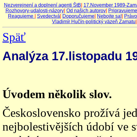
Nezverejnení a doplnení agenti ŠtB
|
17.November 1989-Zama
Rozhovory-udalosti-názory
|
Od našich autorov
|
Pripravujem
Reagujeme
|
Svedectvá
|
Doporučujeme
|
Nebojte sa!
|
Právo
Vladimír Hučín-politický väzeň Zamatu
Späť
Analýza 17.listopadu 19
Úvodem několik slov.
Československo prožívá jed
nejbolestivějších údobí ve s