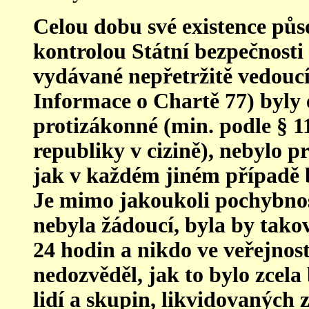
Celou dobu své existence půs
kontrolou Státní bezpečnosti
vydávané nepřetržitě vedou
Informace o Chartě 77) byly
protizákonné (min. podle § 1
republiky v cizině), nebylo 
jak v každém jiném případě 
Je mimo jakoukoli pochybnos
nebyl
a
žádoucí, byla by tako
24 hodin a nikdo ve veřejnosti
nedozvěděl, jak to bylo zcela
lidí a skupin, likvidovaných 