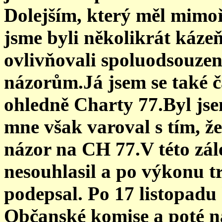
Dolejším, který měl mimo
jsme byli několikrát kázeň
ovlivňovali spoluodsouzen
názorům.Já jsem se také č
ohledně Charty 77.Byl js
mne však varoval s tím, 
názor na CH 77.V této zále
nesouhlasil a po výkonu t
podepsal. Po 17 listopadu
Občanské komise a poté n