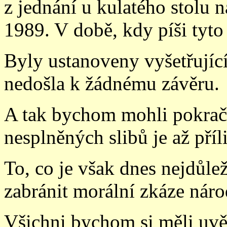
z jednání u kulatého stolu 
1989. V době, kdy píši tyto
Byly ustanoveny vyšetřující
nedošla k žádnému závěru.
A tak bychom m
ohli pokrač
nesplněných slibů je až příli
To, co je však dnes nejdůlež
zabránit morální zkáze náro
Všichni bychom si měli uv