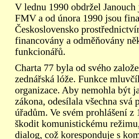
V lednu 1990 obdržel Janouch j
FMV a od února 1990 jsou fina
Československo prostřednictvím
financovány a odměňovány někt
funkcionářů.
Charta 77 byla od svého založe
zednářská lóže. Funkce mluvčíh
organizace. Aby nemohla být ja
zákona, odesílala všechna svá p
úřadům. Ve svém prohlášení z 1
šk
o
dit komunistickému režimu, 
dialog, což koresponduje s k