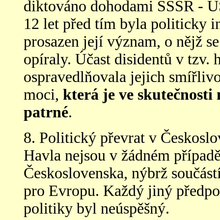
diktováno dohodami SSSR - U
12 let před tím byla politicky 
prosazen její význam, o nějž s
opíraly. Účast disidentů v tzv. 
ospravedlňovala jejich smířliv
moci,
která je ve skutečnosti 
patrné
.
8. Politický převrat v Českosl
Havla nejsou v žádném případě
Československa, nýbrž součást
pro Evropu. Každý jiný předpok
politiky byl neúspěšný.