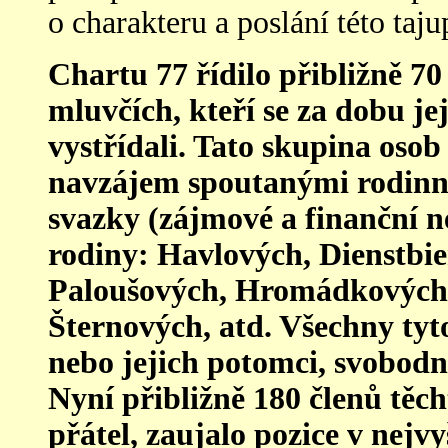
o charakteru a poslání této taju
Chartu 77 řídilo přibližně 70 
mluvčích, kteří se za dobu je
vystřídali. Tato skupina oso
navzájem spoutanými rodin
svazky (zájmové a finanční n
rodiny: Havlových, Dienstbi
Paloušových, Hromádkových
Šternových, atd. Všechny tyt
nebo jejich potomci, svobodn
Nyní přibližně 180 členů těch
přátel, zaujalo pozice v nejv