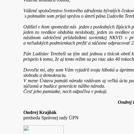
Vážené spoločenstvo Svetového združenia bývalých českosl
s pohnutím som prijal správu o úmrtí pána Ľudovíta Terebe
Odišiel v ňom spomedzi nás jeden z posledných žijúcich po
jeden zo svedkov obdobia neslobody, jeden zo svedkov 
násilnom odvlečení príslušníkmi sovietskej NKVD v 
a neľudských podmienkach prežiť a súčasne odpracovať 2
Pán Ladislav Terebeši sa tým stal jednou z tisícok obetí 
prispelo k tomu, že aj tento režim sa po viac ako 40 roko
Dovoľte mi, aby som Vám vyjadril svoju hlbokú a úprimnú
slobodu a demokraciu.
V mene Ústavu pamäti národa vzdávam aj veľkú úctu pami
súčasnú a budúce generácie nášho národa.
Česť jeho pamiatke, nech odpočíva v pokoji.
Ondrej Krajňák 
Ondrej Krajňák
predseda Správnej rady ÚPN