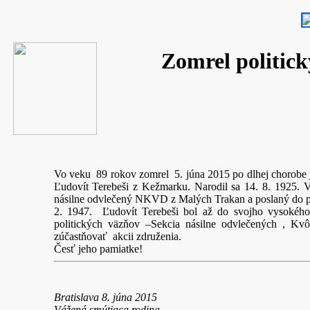
Zomrel politick
Vo veku 89 rokov zomrel 5. júna 2015 po dlhej chorobe j
Ľudovít Terebeši z Kežmarku. Narodil sa 14. 8. 1925.
násilne odvlečený NKVD z Malých Trakan a poslaný do p
2. 1947. Ľudovít Terebeši bol až do svojho vysokéh
politických väzňov –Sekcia násilne odvlečených , Kv
zúčastňovať akcii združenia.
Česť jeho pamiatke!
Bratislava 8. júna 2015
Vážená smútiaca rodina,