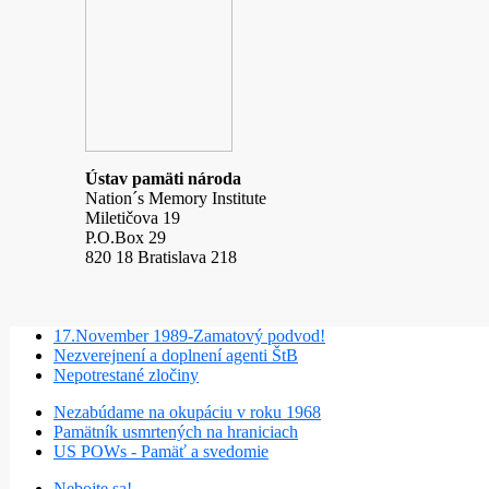
Ústav pamäti národa
Nation´s Memory Institute
Miletičova 19
P.O.Box 29
820 18 Bratislava 218
17.November 1989-Zamatový podvod!
Nezverejnení a doplnení agenti ŠtB
Nepotrestané zločiny
Nezabúdame na okupáciu v roku 1968
Pamätník usmrtených na hraniciach
US POWs - Pamäť a svedomie
Nebojte sa!