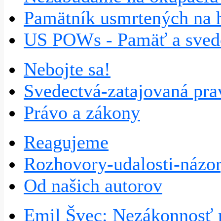
Pamätník usmrtených na h
US POWs - Pamäť a sve
Nebojte sa!
Svedectvá-zatajovaná pra
Právo a zákony
Reagujeme
Rozhovory-udalosti-názo
Od našich autorov
Emil Švec: Nezákonnosť 