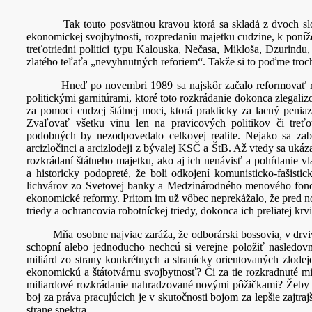
Tak touto posvätnou kravou ktorá sa skladá z dvoch slov „
ekonomickej svojbytnosti, rozpredaniu majetku cudzine, k poníž
treťotriedni politici typu Kalouska, Nečasa, Mikloša, Dzurin
zlatého teľaťa „nevyhnutných reforiem“. Takže si to poďme troc
Hneď po novembri 1989 sa najskôr začalo reformovať rozkr
politickými garnitúrami, ktoré toto rozkrádanie dokonca zlegal
za pomoci cudzej štátnej moci, ktorá prakticky za lacný peni
Zvaľovať všetku vinu len na pravicových politikov či treť
podobných by nezodpovedalo celkovej realite. Nejako sa zabu
arcizločinci a arcizlodeji z bývalej KSČ a ŠtB. Až vtedy sa uká
rozkrádaní štátneho majetku, ako aj ich nenávisť a pohŕdanie v
a historicky podopreté, že boli odkojení komunisticko-fašist
lichvárov zo Svetovej banky a Medzinárodného menového fondu
ekonomické reformy. Pritom im už vôbec neprekážalo, že pred 
triedy a ochrancovia robotníckej triedy, dokonca ich preliatej krvi
Mňa osobne najviac zaráža, že odborárski bossovia, v drvivej 
schopní alebo jednoducho nechcú si verejne položiť nasledov
miliárd zo strany konkrétnych a stranícky orientovaných zlode
ekonomickú a štátotvárnu svojbytnosť? Či za tie rozkradnuté mi
miliardové rozkrádanie nahradzované novými pôžičkami? Žeby o
boj za práva pracujúcich je v skutočnosti bojom za lepšie zajtr
strane spektra.