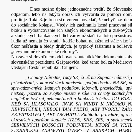
Dnes možno úplne jednoznačne tvrdiť, že Slovensko a Č
odpadom, lebo na takýto obraz ich vytvorila za pomoci domá
profituje. Taktiež je treba si otvorene povedať, že nebyť tzv. d
do sociálneho kolapsu. Vtedy ich zachránila lacná pracovná 
bloku a vydrancovanie ich zlatých ekonomických a ziskových
a zlodejských bankárskych lichvárov už stačili aj toto prešustrov
ľudia už nemajú čo stratiť, keďže bohatí nenažranci stále viac
úkor nešťastia a biedy druhých, je typický fašizmus a boľševiz
„nevyhnutné ekonomické reformy“.
Na záver si dovoľujem odcitovať z autentického dokumentu spiso
slovenského prezidenta Gašparoviča, keď tento bol za Mečiarove
vtedajšiu Českú republiku. Citujem:
„Chodby Národnej rady SR, či už na Župnom námestí, či po
privatizérmi, v kanceláriách predsedu, podpredsedov NR SR, pr
sprivatizovaných štátnych podnikov, lobovali, presviedčali, up
niekedy pozeral zo svojho miesta v sále na chrbty koaličný
majiteľov tovární, nehnuteľností a bankových účto
KEĎ SA HLASOVALO. INAK SA NIKDY K NIČOMU N
NEVYSTÚPILI, NEBOLI TAM PRETO, ABY TVORILI ZÁK
PRIVATIZOVALI, ABY ZBOHATLI. Platilo to, pravdaže, aj o minis
okresných aparátov koalície HZDS, SNS, ZRS, o spriaznen
SERVILNÝCH BOSSOCH PODSVETIA, KTORÍ SA VRH
STRANÍCKEJ ZNÁMOSTI ÚVERY V BANKÁCH, HLBO