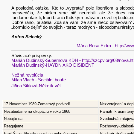
A posledná otázka: Kto to „vypratal“ pole liberálom a slob
presvedčia, že nielen sme nič neurobili, ale že dnes nao
fundamentalisti, ktorí bránia ľudským právam a svetlej budúcnos
Dobré ráno, priatelia! Zdá sa vám, že sme niečo oslavovali? Z
„kormidlo dejín“ do svojich - teraz modrých - slobodomurársk
Anton Selecký
Mária Rosa Extra - http://ww
Súvisiacé príspevky:
Marián Dudinský-Supernova KDH - http://szcpv.org/08/nova.h
Marián Dudinský-HAYDN AKO DISIDENT
Nežná revolúcia
Milan Vlach - Sociální bouře
Jiřina Siklová-Několik vět
17.November 1989-Zamatový podvod!
Nezverejnení a dop
Nezabúdame na okupáciu v roku 1968
Pamätník usmrtenýc
Nebojte sa!
Svedectvá-zatajov
Reagujeme
Rozhovory-udalosti
Emil Švec: Nezákonnosť na pokračovanie
Vladimír Hučín-pol