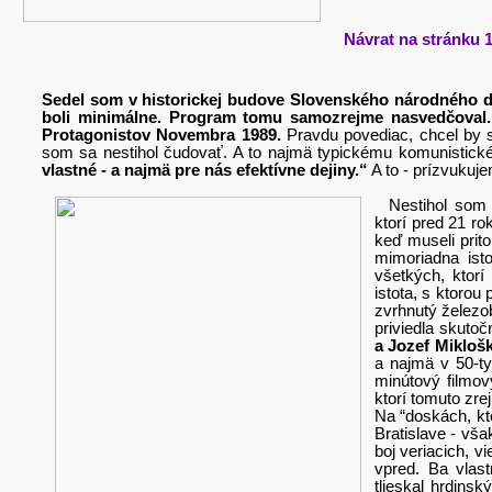
Návrat na stránku
Sedel som v historickej budove Slovenského národného di
boli minimálne. Program tomu samozrejme nasvedčoval. 
Protagonistov Novembra 1989.
Pravdu povediac, chcel by 
som sa nestihol čudovať. A to najmä typickému komunistick
vlastné - a najmä pre nás efektívne dejiny.“
A to - prízvuku
Nestihol som 
ktorí pred 21 ro
keď museli prit
mimoriadna ist
všetkých, ktorí
istota, s ktorou
zvrhnutý železo
priviedla skuto
a Jozef Mikloš
a najmä v 50-t
minútový filmov
ktorí tomuto zre
Na “doskách, kt
Bratislave - vš
boj veriacich, v
vpred. Ba vlas
tlieskal hrdin