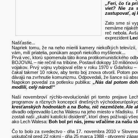
„Feri, čo ťa pr
viet? Nie za 
zastupovať, aj 
Zato sme si vyp
nemáme nijakého
reč nebola. Avša
exprezident
Lec
Našťastie...
Napriek tomu, že na neho mierili kamery niekoľkých televízií,
vám, milí priatelia, ponúkam aspoň niekoľko myšlienok...
Prvá vec, ktorú spomenula táto ikona protikomunistického odbo
BOJOVAL – nie rečnil na tribúne. Postavil dokopy 10 miliónovú 
vojakov. Prvý vojnu vybojoval ešte v roku 1970 v Gdaňsku – k
čakal takmer 10 rokov, aby tento boj znova otvoril. Potom po
dávajú na zvrhnutie komunizmu. Odpovedali, že šance sú a
Napokon povedal za potlesku publika:
„Nás dal potom dohr
modlili, celý národ!“
Naši novembroví rýchlo-revolucionári pri tomto prejave Le
programov a rôznych koncepcií dnešných východoeurópskyc
kresťanských hodnotách a na Bohu, nič nezmôžete. Ale ak
divadlo odprevadilo Lecha Walesu na jeho miesto v hľadisku.
zostali naši „skalní katolícki disidenti“, ktorí dnes požívajú v
ako Lech Walesa:
Boh bol pri nás, jemu vďačíme za našu s
Čo to bolo za svedectvo - dňa 17. novembra 2010 v Sloven
uskutočnil pred 22 rokmi - dňa 25 marca 1988 - otvorený zápa