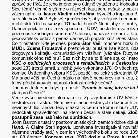
zprávě se říká, že jeho jméno bylo údajně vytaženo z klobouku,
Sice téměř denně slyšíme o různých kauzách, avšak ty pak ná
zájem upíral ke
kauze Vladimíra Hučína
, bývalého kapitána 
se stále hovořilo? Bylo vše jen účelové, aby veřejnost neob
mohli aktéři třeba
kauzy LTO
nadechnout? Nebo aby se mohl
Daňoví poplatníci už roky sponzorují
ÚDV
, poslední dva roky 
pozornosti žádaným směrem? Čtenáři, odpověz si sám… Co v
pečovatelský ústav z peněz daňových poplatníků? Dnes stará, 
Co ti ostatní? Kde je dnes
prokurátor Vaš
, mnohem horší b
MUDr. Zdena Frousová
s přezdívkou brutální Ilse Koch, úda
drogových koktejlů komunistickým vězňům (věznice Ruzyně)? 
komunistického režimu? Bez nich by se to šílené soukolí net
KSČ o politických procesech a rehabilitacích v Českoslo
soud 233 trestů smrti, z nichž bylo vykonáno 178. O všech ro
komise Ústředního výboru KSČ, později politický sekretariát ÚV 
Má snad většina Čechů máslo na hlavě nebo krev na rukou, ž
to by představovalo naprosto katastrofický scénář.
Thomas Jefferson kdysi pronesl:
„
Tyranie je stav, kdy se lid
platí pro Česko?
Vedle výše uvedené informace ze Zprávy komise ÚV KSČ s
neskutečná fraška. Nemluvě o nepotrestaných dozorcích a vyš
nevinných lidí. Znovu tedy otázka: K čemu a komu slouží ÚDV
nedočkali spravedlnosti, na kterou čekali a stále čekají.
Zloč
postupně zase nabíralo na obrátkách.
John Barron situaci v postkomunistických zemích dobře dok
Hand
.
A
Claire Sterlingová
, uznávaná investigativní noviná
nájemné vraždy atd.) v zemích východního bloku po roce 199
str. 88 čteme: „
Koncem roku 1992 došlo v Praze k uzavře