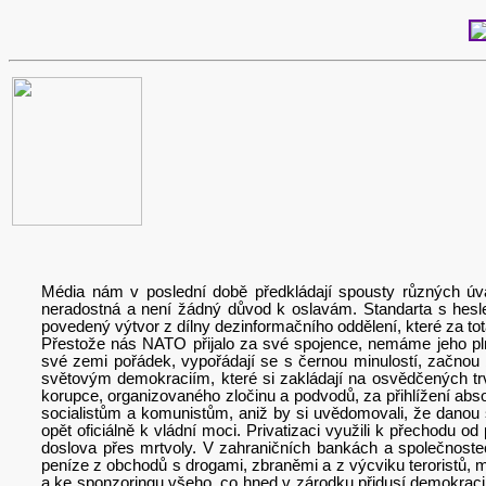
Média nám v poslední době předkládají spousty různých úvah
neradostná a není žádný důvod k oslavám. Standarta s he
povedený výtvor z dílny dezinformačního oddělení, které za tota
Přestože nás NATO přijalo za své spojence, nemáme jeho pln
své zemi pořádek, vypořádají se s černou minulostí, začnou 
světovým demokraciím, které si zakládají na osvědčených tr
korupce, organizovaného zločinu a podvodů, za přihlížení absolu
socialistům a komunistům, aniž by si uvědomovali, že danou s
opět oficiálně k vládní moci. Privatizaci využili k přechodu o
doslova přes mrtvoly. V zahraničních bankách a společnostech
peníze z obchodů s drogami, zbraněmi a z výcviku teroristů, mě
a ke sponzoringu všeho, co hned v zárodku přidusí demokracii a