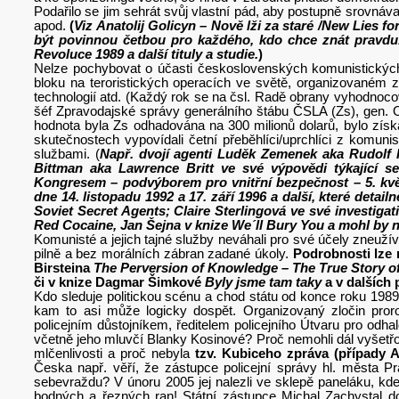
Podařilo se jim sehrát svůj vlastní pád, aby postupně srovnáva
apod.
(
Viz Anatolij Golicyn – Nově lži za staré /New Lies 
být povinnou četbou pro každého, kdo chce znát pravd
Revoluce 1989 a další tituly a studie.
)
Nelze pochybovat o účasti československých komunistických 
bloku na teroristických operacích ve světě, organizovaném z
technologií atd. (Každý rok se na čsl. Radě obrany vyhodnocova
šéf Zpravodajské správy generálního štábu ČSLA (Zs), gen. Ol
hodnota byla Zs odhadována na 300 milionů dolarů, bylo zís
skutečnostech vypovídali četní přeběhlíci/uprchlíci z komuni
službami. (
Např. dvojí agenti Luděk Zemenek aka Rudolf 
Bittman aka Lawrence Britt ve své výpovědi týkající s
Kongresem – podvýborem pro vnitřní bezpečnost – 5. kv
dne 14. listopadu 1992 a 17. září 1996 a další, které deta
Soviet Secret Agents; Claire Sterlingová ve své investiga
Red Cocaine, Jan Šejna v knize We´ll Bury You a mohl by n
Komunisté a jejich tajné služby neváhali pro své účely zneužíva
pilně a bez morálních zábran zadané úkoly.
Podrobnosti lze 
Birsteina
The Perversion of Knowledge – The True Story o
či v knize Dagmar Šimkové
Byly jsme tam taky
a v dalších 
Kdo sleduje politickou scénu a chod státu od konce roku 198
kam to asi může logicky dospět. Organizovaný zločin proro
policejním důstojníkem, ředitelem policejního Útvaru pro o
včetně jeho mluvčí Blanky Kosinové? Proč nemohli dál vyšetřov
mlčenlivosti a proč nebyla
tzv. Kubiceho zpráva (případy A
Česka např. věří, že zástupce policejní správy hl. města Pra
sebevraždu? V únoru 2005 jej nalezli ve sklepě paneláku, kde 
bodných a řezných ran! Státní zástupce Michal Zachystal d