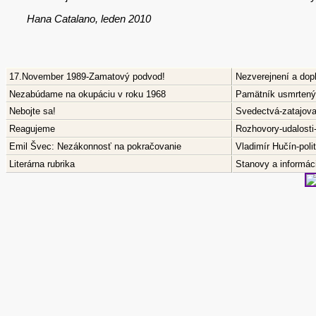
Hana Catalano, leden 2010
17.November 1989-Zamatový podvod!
Nezverejnení a dop
Nezabúdame na okupáciu v roku 1968
Pamätník usmrtenýc
Nebojte sa!
Svedectvá-zatajov
Reagujeme
Rozhovory-udalosti
Emil Švec: Nezákonnosť na pokračovanie
Vladimír Hučín-pol
Literárna rubrika
Stanovy a informáci