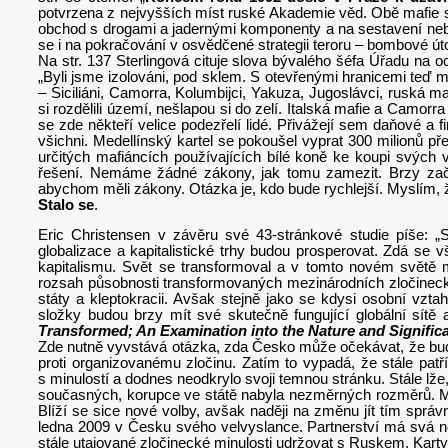
potvrzena z nejvyšších míst ruské Akademie věd. Obě mafie se
obchod s drogami a jadernými komponenty a na sestavení neb
se i na pokračování v osvědčené strategii teroru – bombové út
Na str. 137 Sterlingová cituje slova bývalého šéfa Úřadu na
„Byli jsme izolováni, pod sklem. S otevřenými hranicemi teď 
– Siciliáni, Camorra, Kolumbijci, Yakuza, Jugoslávci, ruská m
si rozdělili území, nešlapou si do zelí. Italská mafie a Camorr
se zde někteří velice podezřelí lidé. Přivážejí sem daňové a f
všichni. Medellínský kartel se pokoušel vyprat 300 milionů pře
určitých mafiáncích používajících bílé koně ke koupi svých 
řešení. Nemáme žádné zákony, jak tomu zamezit. Brzy začno
abychom měli zákony. Otázka je, kdo bude rychlejší. Myslím, ž
Stalo se
.
Eric Christensen v závěru své 43-stránkové studie píše: 
globalizace a kapitalistické trhy budou prosperovat. Zdá se 
kapitalismu. Svět se transformoval a v tomto novém světě ma
rozsah působnosti transformovaných mezinárodních zločinecký
státy a kleptokracii. Avšak stejně jako se kdysi osobní vzta
složky budou brzy mít své skutečně fungující globální sítě a 
Transformed; An Examination into the Nature and Signifi
Zde nutně vyvstává otázka, zda Česko může očekávat, že bude 
proti organizovanému zločinu. Zatím to vypadá, že stále patř
s minulostí a dodnes neodkrylo svoji temnou stránku. Stále lže
současných, korupce ve státě nabyla nezměrných rozměrů. Mo
Blíží se sice nové volby, avšak naději na změnu jít tím spr
ledna 2009 v Česku svého velvyslance. Partnerství má svá n
stále utajované zločinecké minulosti udržovat s Ruskem. Karty