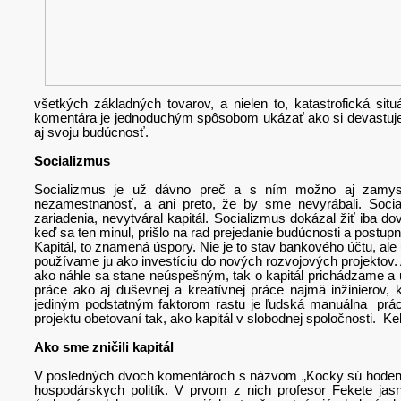
všetkých základných tovarov, a nielen to, katastrofická sit
komentára je jednoduchým spôsobom ukázať ako si devastuje
aj svoju budúcnosť.
Socializmus
Socializmus je už dávno preč a s ním možno aj zamysl
nezamestnanosť, a ani preto, že by sme nevyrábali. Social
zariadenia, nevytváral kapitál. Socializmus dokázal žiť iba 
keď sa ten minul, prišlo na rad prejedanie budúcnosti a post
Kapitál, to znamená úspory. Nie je to stav bankového účtu, ale 
používame ju ako investíciu do nových rozvojových projektov.
ako náhle sa stane neúspešným, tak o kapitál prichádzame a u
práce ako aj duševnej a kreatívnej práce najmä inžinierov, k
jediným podstatným faktorom rastu je ľudská manuálna práca.
projektu obetovaní tak, ako kapitál v slobodnej spoločnosti. 
Ako sme zničili kapitál
V posledných dvoch komentároch s názvom „Kocky sú hodené“
hospodárskych politík. V prvom z nich profesor Fekete jasn