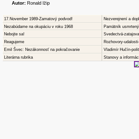
Autor:
Ronald Ižip
17.November 1989-Zamatový podvod!
Nezverejnení a dop
Nezabúdame na okupáciu v roku 1968
Pamätník usmrtenýc
Nebojte sa!
Svedectvá-zatajov
Reagujeme
Rozhovory-udalosti
Emil Švec: Nezákonnosť na pokračovanie
Vladimír Hučín-pol
Literárna rubrika
Stanovy a informáci