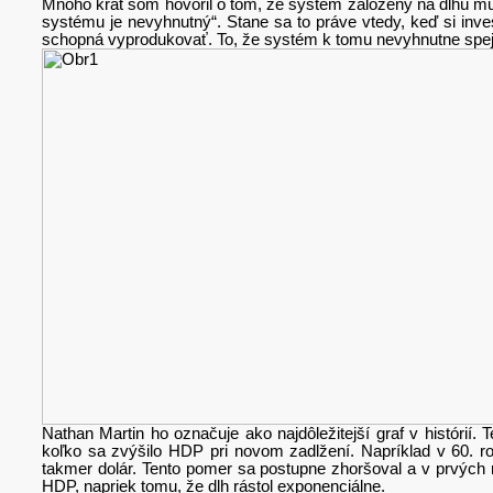
Mnoho krát som hovoril o tom, že systém založený na dlhú mus
systému je nevyhnutný“. Stane sa to práve vtedy, keď si inv
schopná vyprodukovať. To, že systém k tomu nevyhnutne speje
Nathan Martin ho označuje ako najdôležitejší graf v histórií.
koľko sa zvýšilo HDP pri novom zadlžení. Napríklad v 60. ro
takmer dolár. Tento pomer sa postupne zhoršoval a v prvých
HDP, napriek tomu, že dlh rástol exponenciálne.