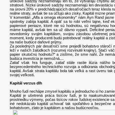
úrokové sadzby neznamenajú len to, že vytvárajú chybnú alok
stratové. Nízke úrokové sadzby neznamenajú len devastáciu 
na úrovni 20% v predchádzajúcich desaťročiach teraz klesla 
reálne straty, avšak tie sa účtujú ako zisky. Kapitál mizne pria
V komentári „Alfa a omega ekonomiky“ nám Ayn Rand jasne uk
spotreby zabíja kapitál. A opäť sa to robí veľmi tajne, keď 
papierové peniaze, ktoré nie sú hodnotou, sú negatívnou ho
máme kapitál, avšak ten sa už dávno vyparil. Deficitné peni
nevedomky svojim kapitálom, svojou zásobou ušetrenej prác
moment, kedy producenti budú potrebovať reálny kapitál a zist
na naše budúce daňové príjmy.
Za posledných pár desaťročí sme prejedli bohatstvo stáročí na
leží v našich žalúdkoch (rozumej rozvinuté krajiny). Stačí väčš
papier skutočnú hodnotu?“ a zistíme, že sme nahí. Že nemám
budúca investícia je nemožná....
Zatiaľ však hra funguje, zatiaľ stále rastie ilúzia ná
bezprecedentného technického rozvoja a odbúrania obchodných
kapitál. Avšak strata kapitálu bola tak veľká a rast úveru tak 
svojej veľkosti.
Kapitál verzus dlh
Mnoho ľudí nechápe zmysel kapitálu a jednoducho si ho zamieňaj
Kapitál je ušetrená práca tisícov ľudí, je to naakumulova
prostriedku výmeny, počas tisícov rokov ľudskej existencie s
iné nedokázalo kapitál uchovať tak spoľahlivo a bezpečne ak
bohatstvom, zlato je kapitálom a našou budúcnosťou.