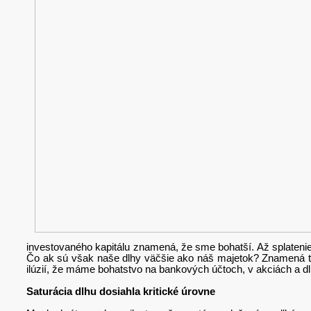
investovaného kapitálu znamená, že sme bohatší. Až splaten
Čo ak sú však naše dlhy väčšie ako náš majetok? Znamená to
ilúzií, že máme bohatstvo na bankových účtoch, v akciách a dl
Saturácia dlhu dosiahla kritické úrovne