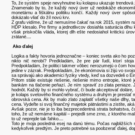
To, že systém speje nevyhnutne ku kolapsu ukazuje trendová z
Znamenalo by to, že každý nový úver už nedokáže ekonomik
monetárnu a fiškálnu politiku končí. Každý nový úver spôs
dokázalo vliať do žíl novú krv.
Z grafu vidíme, že už nemusíme čakať na rok 2015, systém n
HDP klesalo. Pre firmy a jednotlivcov dosiahla saturácia dlhu
však priskočila vláda, ktorej dlh ešte nedosiahol kritickú ú
zrátané....
Ako ďalej
Logika a fakty hovoria jednoznačne – koniec sveta ako ho p
nikto nič nerobí? Predkladám, že pre pár ľudí, ktorí stoj
Predpokladám, že politici takmer vôbec nerozumejú o čom hovor
jedine v zázrak. Predpokladám, že ekonómovia si žijú vo svojom
sa správajú ako akademici fyziky vtedy, keď sa dozvedeli o Einste
Pritom stále existuje riešenie, riešenie mimo entropie, ktoré
bankám na tlačenie peňazí. Je ním spraviť zo zlata peniaze.
hodnôt. Každý by si mohlo vybrať, či bude akceptovať doláre,
je kolaps svetového finančného systému a druhým je prestať ma
obrovská cena. Ak by malo zlato zaplatiť všetky naše dlhy, t
cena. Vydeľte si svoj finančný majetok pätnástimi a zistíte, aká
Avšak pozor, nie je to iba bezprecedentná strata bohatstva, čo
toho, že už nemáme kapitál – prejedli sme zrno, z ktorého ma
to už neprejde tak ľahko....
Toto je moja posledná esej na danú tému. Počas najbližších
kedykoľvek predtým. Je preto potrebné sa poobzerať ďalej, dop