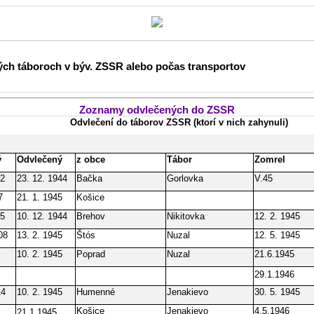
ých táboroch v býv. ZSSR alebo počas transportov
Zoznamy odvlečených do ZSSR
Odvlečení do táborov ZSSR (ktorí v nich zahynuli)
ý
Odvlečený
z obce
Tábor
Zomrel
02
23. 12. 1944
Bačka
Gorlovka
V.45
7
21. 1. 1945
Košice
25
10. 12. 1944
Brehov
Nikitovka
12. 2. 1945
08
13. 2. 1945
Štós
Nuzal
12. 5. 1945
10. 2. 1945
Poprad
Nuzal
21.6.1945
29.1.1946
14
10. 2. 1945
Humenné
Jenakievo
30. 5. 1945
Košice
Jenakievo
4.5.1946
21.1.1945