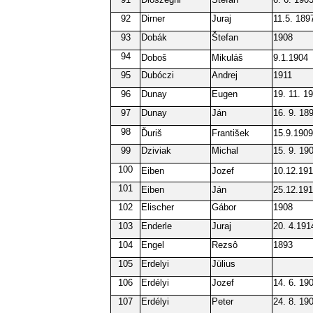
92
Dirner
Juraj
11.5. 189
93
Dobák
Štefan
1908
94
Doboš
Mikuláš
9.1.1904
95
Dubóczi
Andrej
1911
96
Dunay
Eugen
19. 11. 1
97
Dunay
Ján
16. 9. 18
98
Ďuriš
František
15.9.1909
99
Dziviak
Michal
15. 9. 19
100
Eiben
Jozef
10.12.19
101
Eiben
Ján
25.12.19
102
Elischer
Gábor
1908
103
Enderle
Juraj
20. 4.191
104
Engel
Rezsô
1893
105
Erdelyi
Jülius
106
Erdélyi
Jozef
14. 6. 19
107
Erdélyi
Peter
24. 8. 19