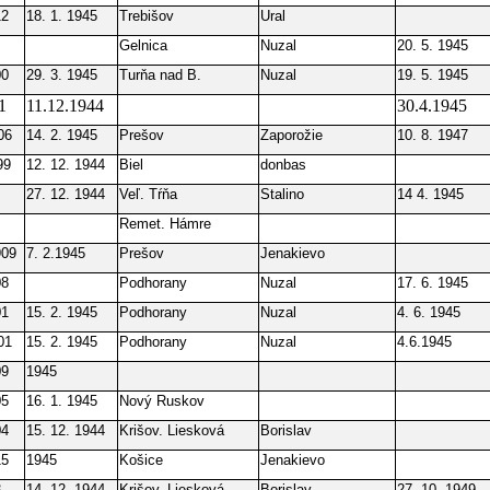
12
18. 1. 1945
Trebišov
Ural
Gelnica
Nuzal
20. 5. 1945
00
29. 3. 1945
Turňa nad B.
Nuzal
19. 5. 1945
1
11.12.1944
30.4.1945
06
14. 2. 1945
Prešov
Zaporožie
10. 8. 1947
99
12. 12. 1944
Biel
donbas
27. 12. 1944
Veľ. Tŕňa
Stalino
14 4. 1945
Remet. Hámre
909
7. 2.1945
Prešov
Jenakievo
08
Podhorany
Nuzal
17. 6. 1945
01
15. 2. 1945
Podhorany
Nuzal
4. 6. 1945
01
15. 2. 1945
Podhorany
Nuzal
4.6.1945
09
1945
05
16. 1. 1945
Nový Ruskov
04
15. 12. 1944
Krišov. Liesková
Borislav
15
1945
Košice
Jenakievo
3
14. 12. 1944
Krišov. Liesková
Borislav
27. 10. 1949