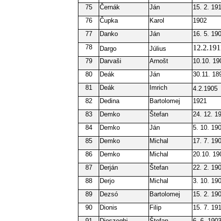
75
Černák
Ján
15. 2. 19
76
Čupka
Karol
1902
77
Danko
Ján
16. 5. 19
78
12.2.191
Dargo
Július
79
Darvaši
Arnošt
10.10. 19
80
Deák
Ján
30.11. 18
81
Deák
Imrich
4.2.1905
82
Dedina
Bartolomej
1921
83
Demko
Štefan
24. 12. 1
84
Demko
Ján
5. 10. 19
85
Demko
Michal
17. 7. 19
86
Demko
Michal
20.10. 19
87
Derján
Štefan
22. 2. 19
88
Derjo
Michal
3. 10. 19
89
Dezsó
Bartolomej
15. 2. 19
90
Dionis
Filip
15. 7. 19
91
Dioszeghi
Štefan
6. 6. 190