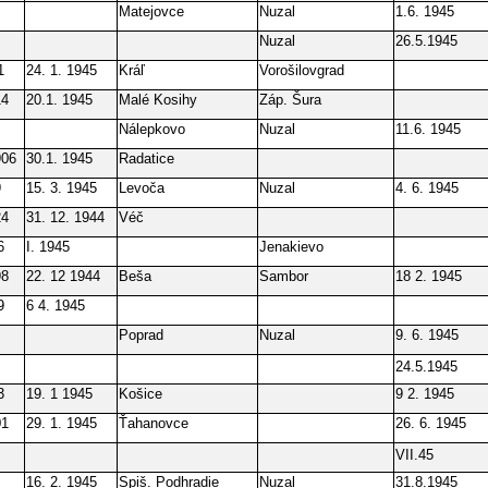
Matejovce
Nuzal
1.6. 1945
Nuzal
26.5.1945
1
24. 1. 1945
Kráľ
Vorošilovgrad
14
20.1. 1945
Malé Kosihy
Záp. Šura
Nálepkovo
Nuzal
11.6. 1945
906
30.1. 1945
Radatice
9
15. 3. 1945
Levoča
Nuzal
4. 6. 1945
24
31. 12. 1944
Véč
6
I. 1945
Jenakievo
98
22. 12 1944
Beša
Sambor
18 2. 1945
9
6 4. 1945
Poprad
Nuzal
9. 6. 1945
24.5.1945
3
19. 1 1945
Košice
9 2. 1945
01
29. 1. 1945
Ťahanovce
26. 6. 1945
VII.45
16. 2. 1945
Spiš. Podhradie
Nuzal
31.8.1945