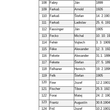
108
Fabry
Ján
1899
109
Farkaš
Arnold
1926
110
Farkaš
Štefan
14. 2.190
111
Farkaš
Ladislav
25. 6. 19
112
Fassinger
Ján
1905
113
Fecko
Michal
10. 10. 1
114
Fehér
Vojtech
3. 3. 190
115
Féke
Alexander
12. 3. 19
116
Fekete
Alexander
31.1. 188
117
Fekete
Štefan
27. 5. 18
118
Felhaner
Henrich
19. 2.189
119
Felk
Štefan
1905
120
Firer
Jozef
12.2.1901
121
Fischer
Tibor
25 3. 192
122
Forai
Matej
24. 2. 19
123
Frantz
Augustín
30.8.1904
124
Frič
Jozef
10.2.1901