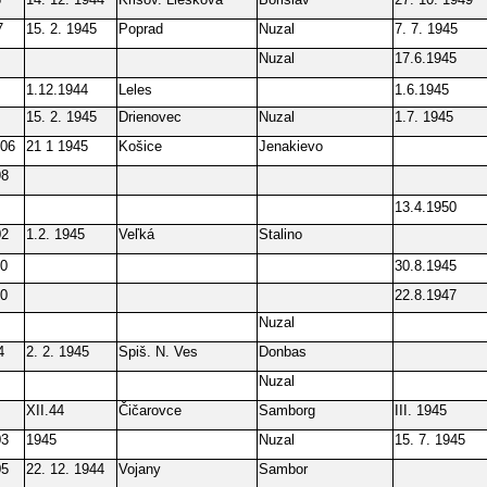
7
15. 2. 1945
Poprad
Nuzal
7. 7. 1945
Nuzal
17.6.1945
1.12.1944
Leles
1.6.1945
15. 2. 1945
Drienovec
Nuzal
1.7. 1945
906
21 1 1945
Košice
Jenakievo
98
13.4.1950
02
1.2. 1945
Veľká
Stalino
10
30.8.1945
10
22.8.1947
Nuzal
4
2. 2. 1945
Spiš. N. Ves
Donbas
Nuzal
XII.44
Čičarovce
Samborg
III. 1945
03
1945
Nuzal
15. 7. 1945
05
22. 12. 1944
Vojany
Sambor