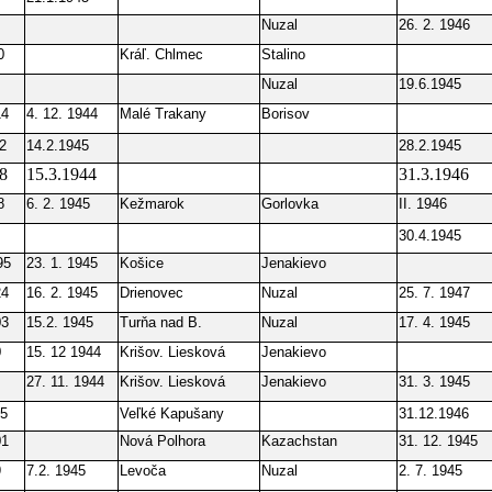
Nuzal
26. 2. 1946
0
Kráľ. Chlmec
Stalino
Nuzal
19.6.1945
14
4. 12. 1944
Malé Trakany
Borisov
2
14.2.1945
28.2.1945
8
15.3.1944
31.3.1946
8
6. 2. 1945
Kežmarok
Gorlovka
II. 1946
30.4.1945
95
23. 1. 1945
Košice
Jenakievo
24
16. 2. 1945
Drienovec
Nuzal
25. 7. 1947
03
15.2. 1945
Turňa nad B.
Nuzal
17. 4. 1945
0
15. 12 1944
Krišov. Liesková
Jenakievo
27. 11. 1944
Krišov. Liesková
Jenakievo
31. 3. 1945
05
Veľké Kapušany
31.12.1946
01
Nová Polhora
Kazachstan
31. 12. 1945
9
7.2. 1945
Levoča
Nuzal
2. 7. 1945