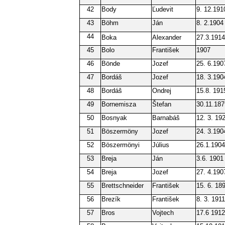
42
Body
Ľudevit
9. 12.191
43
Böhm
Ján
8. 2.1904
44
Boka
Alexander
27.3.1914
45
Bolo
František
1907
46
Bönde
Jozef
25. 6.190
47
Bordáš
Jozef
18. 3.190
48
Bordáš
Ondrej
15.8. 191
49
Bornemisza
Štefan
30.11.187
50
Bosnyak
Barnabáš
12. 3. 19
51
Böszermöny
Jozef
24. 3.190
52
Böszermönyi
Július
26.1.1904
53
Breja
Ján
3.6. 1901
54
Breja
Jozef
27. 4.190
55
Brettschneider
František
15. 6. 18
56
Brezík
František
8. 3. 1911
57
Bros
Vojtech
17.6 1912