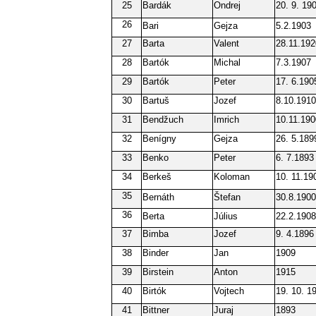
25
Bardák
Ondrej
20. 9. 19
26
Bari
Gejza
5.2.1903
27
Barta
Valent
28.11.192
28
Bartók
Michal
7.3.1907
29
Bartók
Peter
17. 6.190
30
Bartuš
Jozef
8.10.1910
31
Bendžuch
Imrich
10.11.190
32
Benígny
Gejza
26. 5.189
33
Benko
Peter
6. 7.1893
34
Berkeš
Koloman
10. 11.19
35
Bernáth
Štefan
30.8.1900
36
Berta
Július
22.2.1908
37
Bimba
Jozef
9. 4.1896
38
Binder
Jan
1909
39
Birstein
Anton
1915
40
Birtók
Vojtech
19. 10. 1
41
Bittner
Juraj
1893