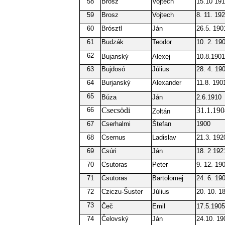
58
Brosz
Vojtech
15.10 19
59
Brosz
Vojtech
8. 11. 19
60
Brósztl
Ján
26.5. 190
61
Budzák
Teodor
10. 2. 19
62
Bujanský
Alexej
10.8.1901
63
Bujdosó
Július
28. 4. 19
64
Burjanský
Alexander
11.8. 190
65
Búza
Ján
2.6.1910
66
Csecsödi
31.1.190
Zoltán
67
Cserhalmi
Štefan
1900
68
Csernus
Ladislav
21.3. 192
69
Csúri
Ján
18. 2 192
70
Csutoras
Peter
9. 12. 19
71
Csutoras
Bartolomej
24. 6. 19
72
Cziczu-Šuster
Július
20. 10. 1
73
Čeč
Emil
17.5.1905
74
Čelovský
Ján
24.10. 19