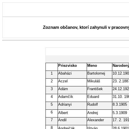
Zoznam občanov, ktorí zahynuli v pracovn
Priezvisko
Meno
Naroden
1
Abaházi
Bartolomej
10.12.19
2
Aczel
Mikuláš
23. 2.188
3
Adám
František
24.12.19
4
Adamčík
Eduard
31.10. 19
5
Adrianyi
Rudolf
8.3.1905
6
Albert
Andrej
5.3.1909
7
Andil
Alexander
17. 2. 19
8
Andrejčák
Ištván
28.6.1901