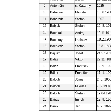
9
Antoníšin
s. Kataríny
1925
10
Babaová
Margita
15. 8.190
11
Babarčík
Štefan
1907
12
Babjak
Štefan
19. 8. 19
13
Bacskai
Andrej
12.11.191
14
18.2.190
Bacskay
Ladislav
15
Bachleda
Štefan
16.8. 189
16
Bajusz
Jozef
24.5.1901
17
Baláž
Viktor
29 11. 18
18
Baláž
František
19. 9. 19
19
Bálint
František
17. 1. 19
20
Balogh
Július
2. 8. 190
21
Balogh
Mikuláš
7. 2.1907
22
Balogh
Štefan
17.04.19
23
Baňas
Imrich
12. 9. 19
24
Baník
Ján
4. 9. 189