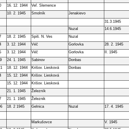
0
16. 12. 1944
Veľ. Slemence
10. 2. 1945
Smolník
Jenakievo
31.3.1945
Nuzal
14.6.1945
7
18. 2. 1945
Spiš. N. Ves
Nuzal
4
3. 12. 1944
Véč
Gorlovka
28. 2. 1945
5
3. 12. 1944
Véč
Gorlovka
II. 1945
9
24. 1. 1945
Sabinov
Donbas
21
18. 12. 1944
Krišov. Liesková
Donbas
4
15. 12. 1944
Krišov. Liesková
15. 12. 1944
Krišov. Liesková
21. 1. 1945
Železník
7
21. 1. 1945
Železnik
96
18. 2 1945
Gelnica
Nuzal
17. 4. 1945
Markušovce
V. 1945