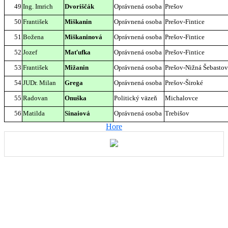
49
Ing. Imrich
Dvoriščák
Oprávnená osoba
Prešov
50
František
Miškanin
Oprávnená osoba
Prešov-Fintice
51
Božena
Miškaninová
Oprávnená osoba
Prešov-Fintice
52
Jozef
Maťufka
Oprávnená osoba
Prešov-Fintice
53
František
Mižanin
Oprávnená osoba
Prešov-Nižná Šebasto
54
JUDr. Milan
Grega
Oprávnená osoba
Prešov-Široké
55
Radovan
Onuška
Politický väzeň
Michalovce
56
Matilda
Sinaiová
Oprávnená osoba
Trebišov
Hore