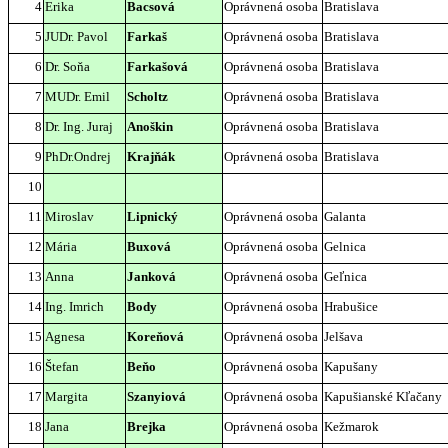
4
Erika
Bacsová
Oprávnená osoba
Bratislava
5
JUDr. Pavol
Farkaš
Oprávnená osoba
Bratislava
6
Dr. Soňa
Farkašová
Oprávnená osoba
Bratislava
7
MUDr. Emil
Scholtz
Oprávnená osoba
Bratislava
8
Dr. Ing. Juraj
Anoškin
Oprávnená osoba
Bratislava
9
PhDr.Ondrej
Krajňák
Oprávnená osoba
Bratislava
10
11
Miroslav
Lipnický
Oprávnená osoba
Galanta
12
Mária
Buxová
Oprávnená osoba
Gelnica
13
Anna
Janková
Oprávnená osoba
Geľnica
14
Ing. Imrich
Body
Oprávnená osoba
Hrabušice
15
Agnesa
Koreňová
Oprávnená osoba
Jelšava
16
Štefan
Beňo
Oprávnená osoba
Kapušany
17
Margita
Szanyiová
Oprávnená osoba
Kapušianské Kľačany
18
Jana
Brejka
Oprávnená osoba
Kežmarok