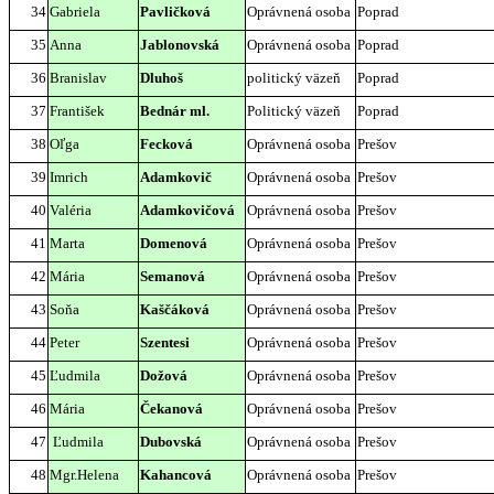
34
Gabriela
Pavličková
Oprávnená osoba
Poprad
35
Anna
Jablonovská
Oprávnená osoba
Poprad
36
Branislav
Dluhoš
politický väzeň
Poprad
37
František
Bednár ml.
Politický väzeň
Poprad
38
Oľga
Fecková
Oprávnená osoba
Prešov
39
Imrich
Adamkovič
Oprávnená osoba
Prešov
40
Valéria
Adamkovičová
Oprávnená osoba
Prešov
41
Marta
Domenová
Oprávnená osoba
Prešov
42
Mária
Semanová
Oprávnená osoba
Prešov
43
Soňa
Kaščáková
Oprávnená osoba
Prešov
44
Peter
Szentesi
Oprávnená osoba
Prešov
45
Ľudmila
Dožová
Oprávnená osoba
Prešov
46
Mária
Čekanová
Oprávnená osoba
Prešov
47
Ľudmila
Dubovská
Oprávnená osoba
Prešov
48
Mgr.Helena
Kahancová
Oprávnená osoba
Prešov