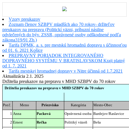
Vzory preukazov
Zoznam členov SZBPV mladších ako 70 rokov- držiteľov
preukazov na prepravu (Politickí väzni, príbuzní násilne
odvlečených do býv. ZSSR, oprávnené osoby odškodnené podľa
zákona319/91 Zb.)
Tarifa DPMK, a. s. pre mestskú hromadnú dopravu s účinnosťou
od 01. 6. 2021 Košice
PREPRAVNÝ PORIADOK INTEGROVANÉHO
DOPRAVNÉHO SYSTÉMU V BRATISLAVSKOM Kraji platný
od 1. 7. 2021
Tarifa mestskej hromadnej dopravy v Nitre účinná od 1.7.2021
Aktualizácia 2.1. 2025
Držitelia preukazov na prepravu v MHD SZBPV do 70 rokov
Držitelia preukazov na prepravu v MHD SZBPV do 70 rokov
Por.č.
Meno
Priezvisko
Kategória
Mesto-Obec
1
Anna
Packová
Oprávnená osoba
Bardejov/Raslavice
2
Ernest
Rečka
Politiký väzeň
Beša