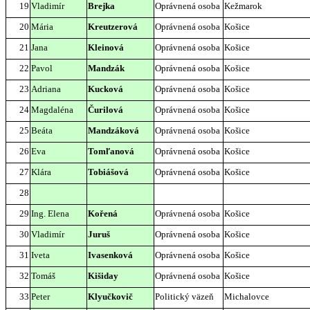
19
Vladimír
Brejka
Oprávnená osoba
Kežmarok
20
Mária
Kreutzerová
Oprávnená osoba
Košice
21
Jana
Kleinová
Oprávnená osoba
Košice
22
Pavol
Mandzák
Oprávnená osoba
Košice
23
Adriana
Kucková
Oprávnená osoba
Košice
24
Magdaléna
Čurilová
Oprávnená osoba
Košice
25
Beáta
Mandzáková
Oprávnená osoba
Košice
26
Eva
Tomľanová
Oprávnená osoba
Košice
27
Klára
Tobiášová
Oprávnená osoba
Košice
28
29
Ing. Elena
Kořená
Oprávnená osoba
Košice
30
Vladimír
Juruš
Oprávnená osoba
Košice
31
Iveta
Ivasenková
Oprávnená osoba
Košice
32
Tomáš
Kišiday
Oprávnená osoba
Košice
33
Peter
Klyučkovič
Politický väzeň
Michalovce