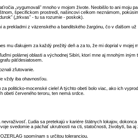
aťročia „vygumovali" mnoho v mojom živote. Neobišlo to ani moju pa
štnom, špecifickom prostredí, našincovi celkom neznámom, pokúsim s
urok" („trkvas" - tu sa rozumie - poskok).
mi a prekladmi z väzenského a banditského žargónu, čo v ďalšom už n
es mu ďakujem za každý prežitý deň a za to, že mi doprial v mojej ml
uďmi polárnej oblasti a východnej Sibíri, ktorí mne aj mnohým iným 
agrafu päťdesiatosem.
oznali zľutovanie.
ude vždy iba ohavnosťou.
a politicko-mocenské ciele! A týchto obetí bolo viac, ako ich vyprodu
ch obetí červeného teroru, ten nemá srdce.
evraživosť. Ľudia sa pretekajú v kariére štátnych lokajov, dokonca
oje svedomie a páchať ukrutnosti na cti, statočnosti, živobytí, ba aj
 OZERLAG spomínam s určitou toleranciou.