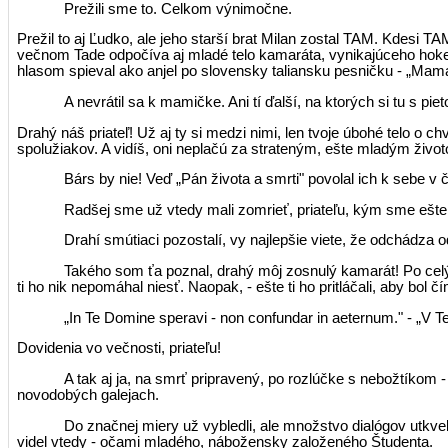
Prežili sme to. Celkom výnimočne.
Prežil to aj Ľudko, ale jeho starší brat Milan zostal TAM. Kdesi T
večnom Tade odpočíva aj mladé telo kamaráta, vynikajúceho hokeji
hlasom spieval ako anjel po sloven­sky taliansku pesničku - „Mama
A nevrátil sa k mamičke. Ani tí ďalší, na ktorých si tu s p
Drahý náš priateľ! Už aj ty si medzi nimi, len tvoje úbohé telo o 
spolužiakov. A vidíš, oni neplačú za strateným, ešte mladým životo
Bárs by nie! Veď „Pán života a smrti" povolal ich k sebe v
Radšej sme už vtedy mali zomrieť, priateľu, kým sme ešte 
Drahí smútiaci pozostalí, vy najlepšie viete, že odchádza 
Takého som ťa poznal, drahý môj zosnulý kamarát! Po celý tv
ti ho nik nepomáhal niesť. Naopak, - ešte ti ho pritláčali, aby b
„In Te Domine speravi - non confundar in aeternum." - „V
Dovidenia vo večnosti, priateľu!
A tak aj ja, na smrť pripravený, po rozlúčke s nebožtíkom
novodobých galejach.
Do značnej miery už vybledli, ale množstvo dialógov utkv
videl vtedy - očami mladého, nábožensky založeného Študenta.