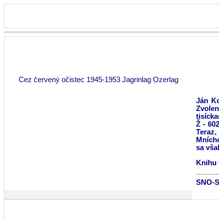
Cez červený očistec 1945-1953 Jagrinlag Ozerlag
Ján Ko
Zvolen
tisíck
Ž - 60
Teraz,
Mních
sa vša
Knihu 
SNO-Se