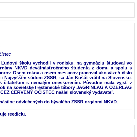
t
istec
. Ľudovú školu vychodil v rodisku, na gymnáziu študoval vo
li orgány NKVD devätnásťročného študenta z domu a spolu s
áborov. Osem rokov a osem mesiacov pracoval ako väzeň číslo
tácii Najvyšším súdom ZSSR, sa Ján Košút vrátil na Slovensko.
úk čitateľom s nemalým oneskorením. Pôvodne mala vyjsť v
k na sovietske trestanecké tábory JAGRINLAG A OZERLAG
ihu CEZ ČERVENÝ OČISTEC našiel slovenský vydavateľ.
 násilne odvlečených do bývalého ZSSR orgánmi NKVD.
je reedíciu.