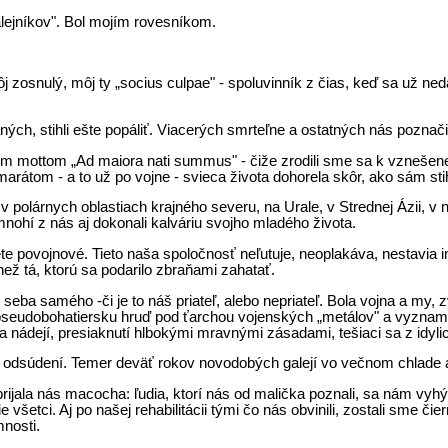
lejníkov". Bol mojím rovesníkom.
s­nulý, môj ty „socius culpae" - spoluvinník z čias, keď sa už nedalo p
ch, stihli ešte popáliť. Viacerých smrteľne a ostatných nás poznačili
otným mottom „Ad maiora nati summus" - čiže zrodili sme sa k vzneše
rátom - a to už po vojne - svieca života dohorela skôr, ako sám stih
 polárnych oblastiach krajného severu, na Urale, v Strednej Ázii, v
nohí z nás aj dokonali kalváriu svojho mladého života.
e povojnové. Tieto naša spoločnosť neľutuje, neoplakáva, nestavia im
 než tá, ktorú sa podarilo zbraňami zahatať.
o seba samého -či je to náš priateľ, alebo nepriateľ. Bola vojna a m
 pseudobohatiersku hruď pod ťar­chou vojenských „metálov" a vyznam
ií a nádejí, presiaknutí hlbokými mravnými zásadami, tešiaci sa z idyli
a odsúdení. Temer deväť rokov novodobých galejí vo večnom chlade a 
prijala nás macocha: ľudia, ktorí nás od malička poznali, sa nám vy
 všetci. Aj po našej rehabilitácii tými čo nás obvinili, zostali sme či
mnosti.