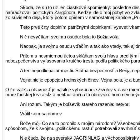
Škoda, že sú to už len čiastkové spomienky: posledné des
nahradzovali politickým Žargónom. Keďže ide o môj pobyt vo zvlá
zo súvislého deja, ktorý potom opíšem v samostatnej kapitole „Prid
Tieto prvé črty doplním patričnými doplnkami, vysvetlivka
Nič nevyčítam svojmu osudu: bola to Božia vôľa.
Naopak, ja svojmu osudu vďačím a tak ako vtedy, tak aj dn
Pritom s nesmiernou úctou skláňam svoju hlavu pred tými ľ
nebezpečenstvu vyfasovania krutého trestu podľa politického par
A ten nepodliehal amnestii. Štátna bezpečnosť a Berija nep
Vojna nie je epopejou hrdinských činov. Vojna bola, je a b
O čo väčšia ohavnosť je násilné vyhasínanie životov v čase mieru z
more ľudskej krvi a sĺz a nehľadí ani na tú obrovskú horu nevinný
Ani rozum. Takým je boľševik starého razenia: netvor!
Vrátil som sa domov.
Bože môj! Čo sa to porobilo s mojím národom? Všeobecná n
spôsobom, že k svojmu „politic­kému rastu" potrebovali zavrhnúť sv
Nie čudo, že na severský JAGRINLAG a východosibírsky