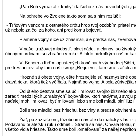
„Pán Boh vymazal z knihy" ďalšieho z nás novodobých „ga
Na pohrebe vo Zvolene takto som sa s ním rozlúčil:
- Tŕňovým vencom z ostnatého drôtu hrob tvoj ozdobím priateľ môj zo
už nebolo za čo, za koho, ani proti komu bojovať.
Plamene vojny síce už zhasínali, ale predsa nás, zverbovaný
V našej „ružovej mladosti", plnej nádejí a elánov, so živ
úbohými hrdinami so zbraňou v ruke. A takto niekoľkým našim kama
V
Bohom a ľuďmi opustených končinách východnej Sibíri, v
pre trestancov, aby tam našli svoje „Requiem", tam sme začali a m
Hrozné sú obete vojny, ešte hroznejšie sú nezmyslené obet
dravá rieka, ktorá tiež vyčíňala. Najmä po vojne. A bola zúrivejšia
Od útleho detstva sme sa učili milovať svojho blížneho ak
zaradiť medzi tých „chrabrých" bojovníkov, ktorí nadýmajú svoju
naďalej mohli milovať, byť milovaní, lebo sme boli mladí, plní ilúz
Boli sme mladíci bez hriechu, bez viny a predsa obvinení 
Žiaľ, po zázračnom, túžobnom návrate do matičky vlasti - 
Podávanú priateľskú ruku odmietli. Stránili sa nás. Chvála Bohu, nie
všetko vidia hriešne. Takto sme boli „omaľovaní" za našej nepríto