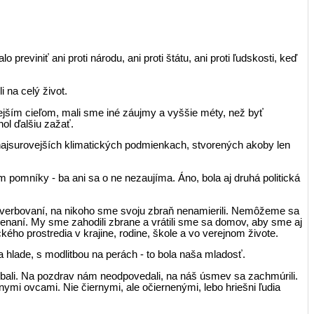
reviniť ani proti národu, ani proti štátu, ani proti ľudskosti, keď
 na celý život.
nejším cieľom, mali sme iné záujmy a vyššie méty, než byť
ol ďalšiu zažať.
 najsurovejších klima­tických podmienkach, stvorených akoby len
 pomníky - ba ani sa o ne nezaujíma. Áno, bola aj druhá politická
y, zverbovaní, na nikoho sme svoju zbraň nenamierili. Nemôžeme sa
enaní. My sme zahodili zbrane a vrátili sme sa domov, aby sme aj
ckého prostredia v krajine, rodine, škole a vo verejnom živote.
hlade, s modlit­bou na perách - to bola naša mladosť.
hýbali. Na pozdrav nám neodpovedali, na náš úsmev sa zachmúrili.
ernymi ovcami. Nie čiernymi, ale očiernenými, lebo hriešni ľudia