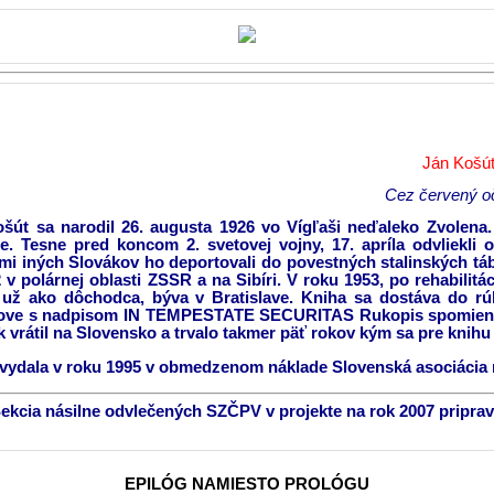
Ján Košú
Cez červený oč
šút sa narodil 26. augusta 1926 vo Vígľaši neďaleko Zvolena
e. Tesne pred koncom 2. svetovej vojny, 17. apríla odvliek
ami iných Slovákov ho deportovali do povestných stalinských t
2 v polárnej oblasti ZSSR a na Sibíri. V roku 1953, po rehabili
 už ako dôchodca, býva v Bratislave. Kniha sa dostáva do r
ove s nadpisom IN TEMPESTATE SECURITAS Rukopis spomieno
k vrátil na Slovensko a trvalo takmer päť rokov kým sa pre kn
vydala v roku 1995 v obmedzenom náklade Slovenská asociácia
kcia násilne odvlečených SZČPV v projekte na rok 2007 pripravu
EPILÓG NAMIESTO PROLÓGU