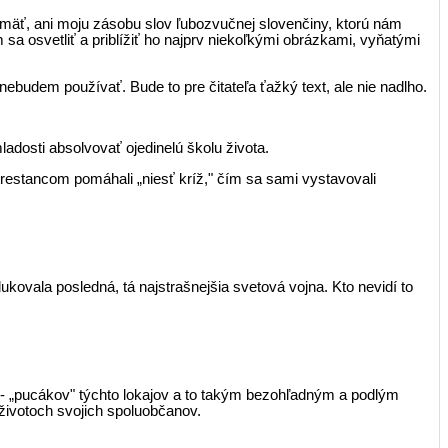
mäť, ani moju zásobu slov ľubozvučnej slovenčiny, ktorú nám
a osvetliť a priblížiť ho najprv niekoľkými obrázkami, vyňatými
ebudem používať. Bude to pre čitateľa ťažký text, ale nie nadlho.
adosti absolvovať ojedinelú školu života.
trestancom pomáhali „niesť kríž," čím sa sami vystavovali
kovala po­sledná, tá najstrašnejšia svetová vojna. Kto nevidí to
 - „pucákov" týchto lokajov a to takým bezohľadným a podlým
 životoch svojich spoluobčanov.