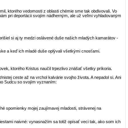
Emil, ktorého vedomosti z oblasti chémie sme tak obdivovali. Vo
ý nám pri deportácii svojím nádherným, ale už veľmi vyhladovaným
 prišiel si aj ty medzi oslávené duše našich mladých kamarátov -
láske a keď ich mladé duše oplývali všetkými cnosťami.
vek, ktorého Kristus naučil trpezlivo znášať všetky príkoria.
istej ceste až na vrchol kalvárie svojho života. A nepadol si. Ani
čného Sudcu so svojím vyznaním:
tché spomienky mojej zaujímavej mladosti, strávenej na
stami naivné: vynas­nažím sa totiž opísať veci tak, ako som ich