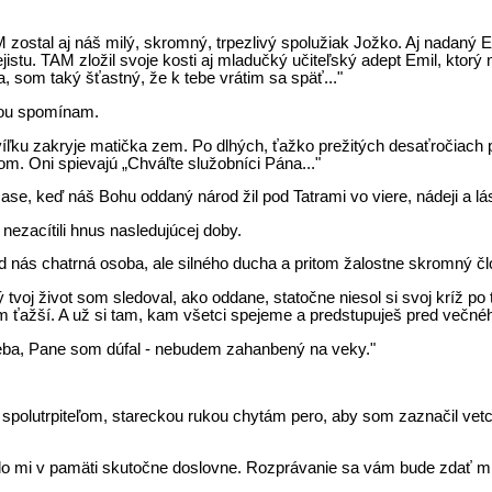
AM zostal aj náš milý, skromný, trpezlivý spolužiak Jožko. Aj nadaný 
stu. TAM zložil svoje kosti aj mladučký učiteľský adept Emil, ktor
, som taký šťastný, že k tebe vrátim sa späť..."
ietou spomínam.
chvíľku zakryje matička zem. Po dlhých, ťažko prežitých desaťročiach
m. Oni spievajú „Chváľte služobní­ci Pána..."
 čase, keď náš Bohu oddaný národ žil pod Tatrami vo viere, nádeji a 
nezacítili hnus nasledujúcej doby.
od nás chatrná osoba, ale silného ducha a pritom žalostne skromný člo
oj život som sledoval, ako oddane, statočne niesol si svoj kríž po tŕn
ol čím ťažší. A už si tam, kam všetci spejeme a predstupuješ pred ve
 Teba, Pane som dúfal - nebudem zahanbený na veky."
 - spolutrpiteľom, stareckou rukou chytám pero, aby som zaznačil ve
elo mi v pamäti skutočne doslovne. Rozprávanie sa vám bude zdať mie