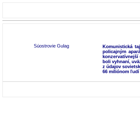
Súostrovie Gulag
Komunistická ta
policajným apar
konzervatívnejší 
boli vyhnaní, uvä
z údajov sovietsk
66 miliónom ľudí