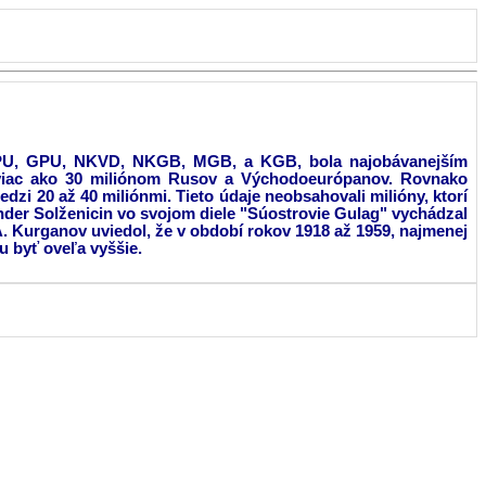
, OGPU, GPU, NKVD, NKGB, MGB, a KGB, bola najobávanejším
la viac ako 30 miliónom Rusov a Východoeurópanov. Rovnako
edzi 20 až 40 miliónmi. Tieto údaje neobsahovali milióny, ktorí
xander Solženicin vo svojom diele "Súostrovie Gulag" vychádzal
. A. Kurganov uviedol, že v období rokov 1918 až 1959, najmenej
 byť oveľa vyššie.