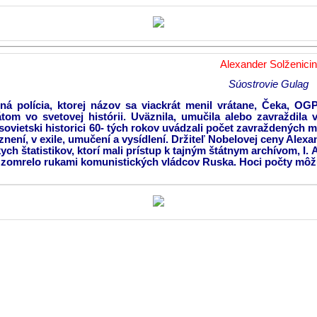
Alexander Solženicin
Súostrovie Gulag
jná polícia, ktorej názov sa viackrát menil vrátane, Čeka
átom vo svetovej histórii. Uväznila, umučila alebo zavraždi
sovietski historici 60- tých rokov uvádzali počet zavraždených m
znení, v exile, umučení a vysídlení. Držiteľ Nobelovej ceny Ale
ych štatistikov, ktorí mali prístup k tajným štátnym archívom, I
 zomrelo rukami komunistických vládcov Ruska. Hoci počty môžu