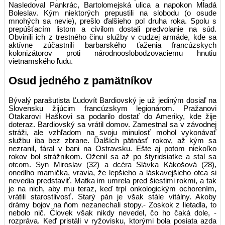
Nasledoval Pankrác, Bartolomejská ulica a napokon Mladá
Boleslav. Kým niektorých prepustili na slobodu (o osude
mnohých sa nevie), prešlo ďalšie­ho pol druha roka. Spolu s
pre­púšťacím listom a civilom dostali predvolanie na súd.
Obvinili ich z trestného činu služby v cudzej armáde, kde sa
aktívne zúčastnili barbarského ťaženia francúzskych
kolonizátorov proti národnooslobodzovaciemu hnutiu
vietnamského ľudu.
Osud jedného z pamätníkov
Bývalý parašutista Ľudovít Bardiovský je už jediným dosiaľ na
Slovensku žijúcim francúzskym legionárom. Pražanovi
Otakarovi Haškovi sa podarilo dostať do Ameriky, kde žije
doteraz. Bardiovský sa vrátil domov. Zamest­nal sa v závodnej
stráži, ale vzhľa­dom na svoju minulosť mohol vykonávať
službu iba bez zbrane. Ďalších pätnásť rokov, až kým sa
nezranil, fáral v bani na Ostrav­sku. Ešte aj potom niekoľko
rokov bol strážnikom. Oženil sa až po štyridsiatke a stal sa
otcom. Syn Miroslav (32) a dcéra Slávka Kákošová (28),
onedlho mamička, vravia, že lepšieho a láskavejšieho otca si
nevedia predstaviť. Matka im umrela pred šiestimi rokmi, a tak
je na nich, aby mu teraz, keď trpí onkologickým ochorením,
vrátili starostlivosť. Starý pán je však stále vitálny. Akoby
drámy bojov na ňom nezanechali stopy.- Zoskok z lietadla, to
nebolo nič. Človek však nikdy nevedel, čo ho čaká dole, -
rozpráva. Keď pristáli v ryžovisku, ktorými bola posiata azda