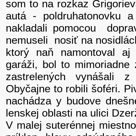
som to na rozkaz Grigoriev
autá - poldruhatonovku a
nakladali pomocou dopravn
nemuseli nosiť na nosidlách
ktorý naň namontoval aj
garáži, bol to mimoriadne
zastrelených vynášali z
Obyčajne to robili šofé­ri. P
nachádza y budove dnešne
lenskej oblasti na ulici Dzer
V malej suterénnej miestnos