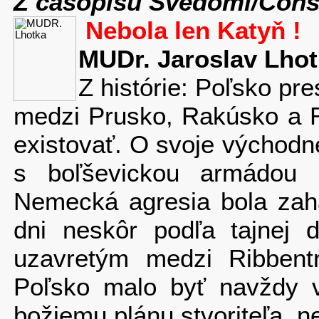
Z časopisu Svědomí/Cons
Nebola len Katyň !
MUDr. Jaroslav Lho
Z histórie: Poľsko pre
medzi Prusko, Rakúsko a R
existovať. O svoje východn
s boľševickou armádou
Nemecká agresia bola zahá
dni neskôr podľa tajnej 
uzavretým medzi Ribbent
Poľsko malo byť navždy 
božiemu plánu stvoriteľa, n