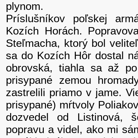
plynom.
Príslušníkov poľskej arm
Kozích Horách. Popravoval
Steľmacha, ktorý bol veli
sa do Kozích Hôr dostal n
obrov­ská, tiahla sa až p
prisypané zemou hromady 
zastrelili priamo v jame. 
prisypané) mŕtvoly Poliako
dozvedel od Listi­nová, š
popravu a videl, ako mi sám