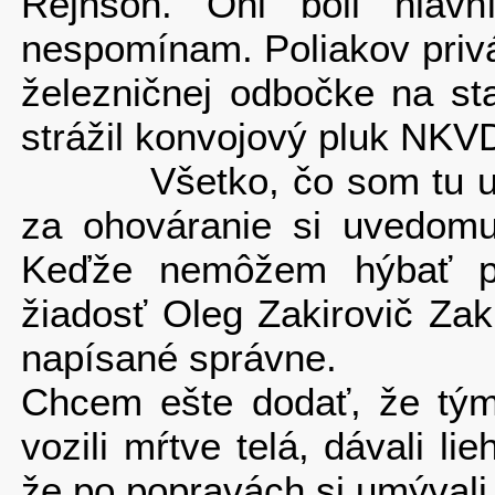
Rejnson. Oni boli hlavn
nespomínam. Poliakov priv
železničnej odbočke na st
strážil konvojový pluk NKV
Všetko, čo som tu uvie
za ohováranie si uvedom
Keďže nemôžem hýbať pr
žiadosť Oleg Zakirovič Zaki
napísané správne.
Chcem ešte dodať, že tým,
vozili mŕtve telá, dávali l
že po popravách si umývali