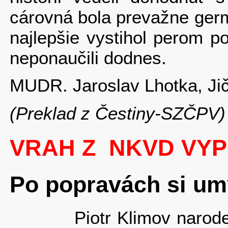
cárovná bola prevažne ger
najlepšie vystihol perom 
neponaučili dodnes.
MUDR. Jaroslav Lhotka, Jič
(Preklad z Čestiny-SZČPV)
VRAH Z NKVD VY
Po popravách si umý
Piotr Klimov narodený 