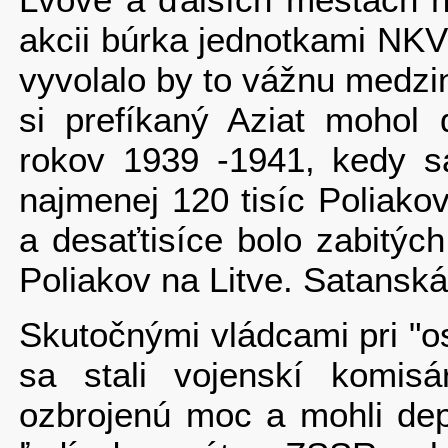
akcii búrka jednotkami NKV
vyvolalo by to vážnu medz
si prefíkaný Aziat mohol 
rokov 1939 -1941, kedy sa
najmenej 120 tisíc Poliak
a desaťtisíce bolo zabitýc
Poliakov na Litve. Satanská 
Skutočnými vládcami pri "
sa stali vojenskí komis
ozbrojenú moc a mohli de