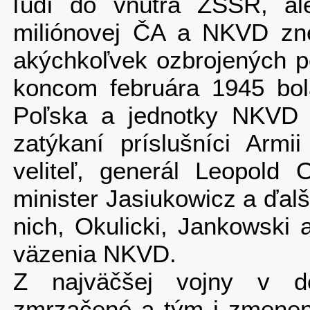
ľudí do vnútra ZSSR, ale
miliónovej ČA a NKVD zne
akýchkoľvek ozbrojených p
koncom februára 1945 bo
Poľska a jednotky NKVD pr
zatýkaní príslušníci Armi
veliteľ, generál Leopold 
minister Jasiukowicz a ďalš
nich, Okulicki, Jankowski 
väzenia NKVD.
Z najväčšej vojny v de
zmrzačené a tým i zmenené