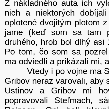
Z nákladného auta ich vylo
nich a niektorých dobíjal
oplotené dvojitým plotom z
jame (keď som sa tam poz
druhého, hrob bol dlhý asi
Po tom, čo som sa pozrel 
ma odviedli a prikázali mi, 
Vtedy i po vojne ma Ste
Gribov neraz varovali, aby 
Ustinov a Gribov mi hovo
popravovali Steľmach, s