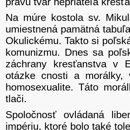
pravú tvár nepriateľa kresť
Na múre kostola sv. Miku
umiestnená pamätná tabuľa
Okulickému. Takto si poľsk
komunizmu. Dnes sa poľská
záchrany kresťanstva v 
otázke cnosti a morálky, v
homosexualite. Táto morál
tlači.
Spoločnosť ovládaná lib
impériu, ktoré bolo také to