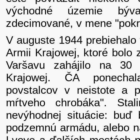
východné územie býva
zdecimované, v mene "pokr
V auguste 1944 prebiehalo
Armii Krajowej, ktoré bolo 
Varšavu zahájilo na 30 
Krajowej. ČA ponechal
povstalcov v neistote a p
mŕtveho chrobáka". Sta
nevýhodnej situácie: buď
podzemnú armádu, alebo na
Lvove a ďalších mestách na