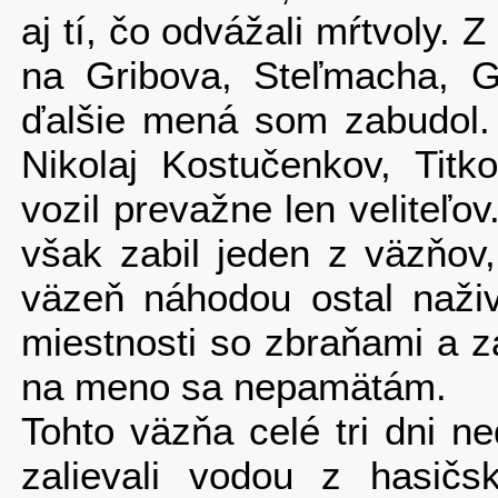
aj tí, čo odvážali mŕtvoly. 
na Gribova, Steľmacha, 
ďalšie mená som zabudol. 
Nikolaj Kostučenkov, Titko
vozil prevažne len veliteľov
však zabil jeden z väzňov,
väzeň náhodou ostal naživ
miestnosti so zbraňami a za
na meno sa nepamätám.
Tohto väzňa celé tri dni n
zalievali vodou z hasičs