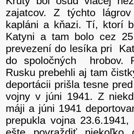
Krutý bol osud viacej než
zajatcov. Z týchto lágrov
kapláni a kňazi. Tí, ktorí 
Katyni a tam bolo cez 25 
prevezení do lesíka pri Ka
do spoločných hrobov. Po
Rusku prebehli aj tam čist
deportácii prišla tesne pr
vojny v júni 1941. Z niek
máji a júni 1941 deportova
prepukla vojna 23.6.1941,
ešte povraždiť niekoľko 