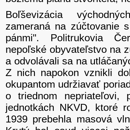
Boľševizácia východn
zameraná na zúčtovanie s 
pánmi". Politrukovia Č
nepoľské obyvateľstvo na z
a odvolávali sa na utláčaný
Z nich napokon vznikli do
okupantom udržiavať poria
o triednom nepriateľovi,
jednotkách NKVD, ktoré rob
1939 prebehla masová vln