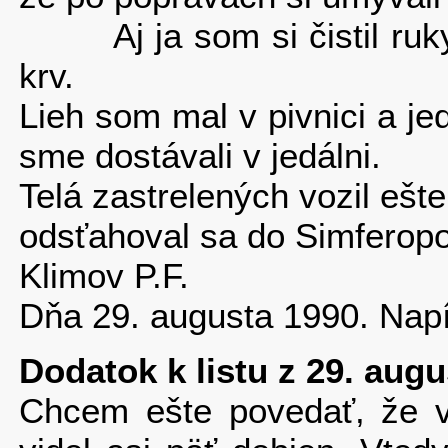
Aj ja som si čistil ruky
krv.
Lieh som mal v pivnici a je
sme dostávali v jedálni.
Telá zastrelených vozil ešt
odsťahoval sa do Simferop
Klimov P.F.
Dňa 29. augusta 1990. Napí
Dodatok k listu z 29. augu
Chcem ešte povedať, že 