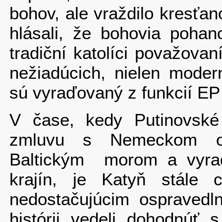
bohov, ale vraždilo kresťan
hlásali, že bohovia pohan
tradiční katolíci považova
nežiadúcich, nielen moder
sú vyraďovaný z funkcií EP 
V čase, kedy Putinovské
zmluvu s Nemeckom oh
Baltickým morom a vyrad
krajín, je Katyň stále 
nedostačujúcim ospravedl
histórii vedeli dohodnúť