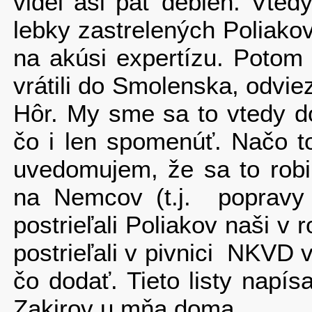
videl asi päť debien. Vte
lebky zastrelených Polia­k
na akúsi ex­pertízu. Poto
vrátili do Smolenska, odvie
Hôr. My sme sa to vtedy d
čo i len spomenúť. Načo to
uvedomujem, že sa to robil
na Nemcov (t.j. popravy 
postrieľali Poliakov naši 
postrieľali v pivnici NKV
čo dodať. Tieto listy napí
Zakirov u mňa doma.