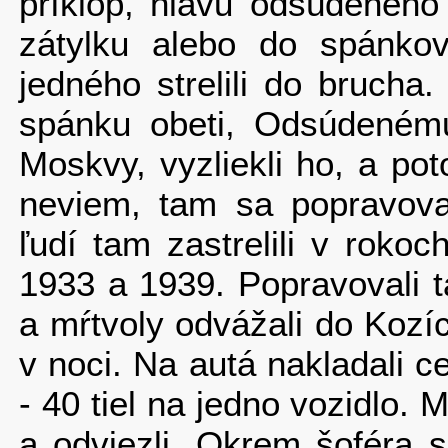
príklop, hlavu odsúdeného p
zátylku alebo do spánkov
jedného strelili do brucha
spánku obeti, Odsúdenému
Moskvy, vyzliekli ho, a poto
neviem, tam sa popravova
ľudí tam zastrelili v roko
1933 a 1939. Popravovali 
a mŕt­voly odvážali do Kozí
v noci. Na autá nakladali c
- 40 tiel na jedno vozidlo. 
a odviezli. Ok­rem šoféra s