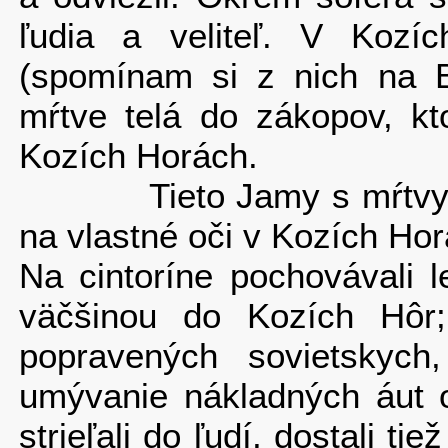
ľu­dia a veliteľ. V Kozí
(spomínam si z nich na Be
mŕtve telá do zákopov, kto
Kozích Horách.
Tieto Jamy s mŕtvymi t
na vlastné oči v Kozích Hor
Na cintoríne pochovávali l
väčšinou do Kozích Hôr;
popravených sovietskych
umývanie nákladných áut od
strieľali do ľudí, dostali tie