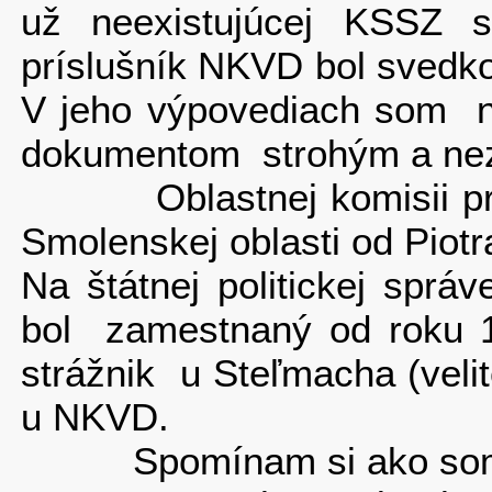
už neexistujúcej KSSZ s
príslušník NKVD bol svedk
V jeho výpovediach som ne
dokumentom strohým a nez
Oblastnej komisii pre re
Smolenskej oblasti od Piot
Na štátnej politickej spr
bol zamestnaný od roku 1
strážnik u Steľmacha (veli
u NKVD.
Spomínam si ako som zm