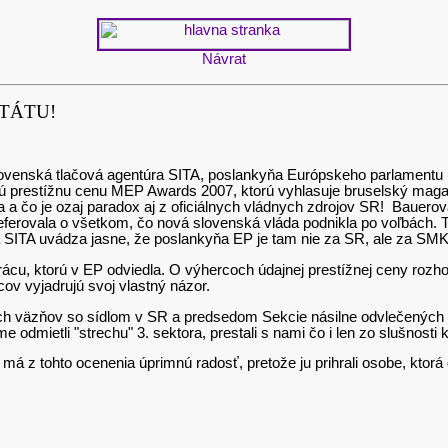
Návrat
TÁTU!
slovenská tlačová agentúra SITA, poslankyňa Európskeho parlamentu
 prestížnu cenu MEP Awards 2007, ktorú vyhlasuje bruselský magazí
 a čo je ozaj paradox aj z oficiálnych vládnych zdrojov SR! Bauero
y referovala o všetkom, čo nová slovenská vláda podnikla po voľbách
va SITA uvádza jasne, že poslankyňa EP je tam nie za SR, ale za SMK!
ácu, ktorú v EP odviedla. O výhercoch údajnej prestížnej ceny rozho
ov vyjadrujú svoj vlastný názor.
 väzňov so sídlom v SR a predsedom Sekcie násilne odvlečených 
me odmietli "strechu" 3. sektora, prestali s nami čo i len zo slušnost
 z tohto ocenenia úprimnú radosť, pretože ju prihrali osobe, ktorá dlho