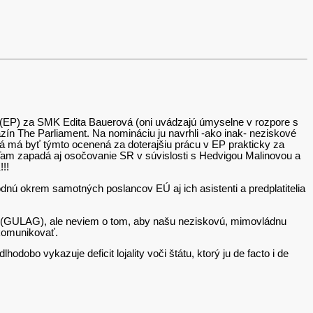
 (EP) za SMK Edita Bauerová (oni uvádzajú úmyselne v rozpore s
n The Parliament. Na nomináciu ju navrhli -ako inak- neziskové
vá má byť týmto ocenená za doterajšiu prácu v EP prakticky za
. Tam zapadá aj osočovanie SR v súvislosti s Hedvigou Malinovou a
!!
dnú okrem samotných poslancov EÚ aj ich asistenti a predplatitelia
(GULAG), ale neviem o tom, aby našu neziskovú, mimovládnu
i komunikovať.
dobo vykazuje deficit lojality voči štátu, ktorý ju de facto i de