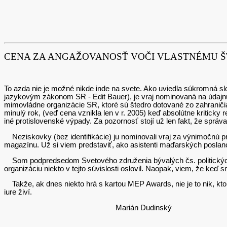
CENA ZA ANGAŽOVANOSŤ VOČI VLASTNÉMU Š
To azda nie je možné nikde inde na svete. Ako uviedla súkromná 
jazykovým zákonom SR - Edit Bauer), je vraj nominovaná na údajnú
mimovládne organizácie SR, ktoré sú štedro dotované zo zahraničia
minulý rok, (veď cena vznikla len v r. 2005) keď absolútne kritick
iné protislovenské výpady. Za pozornosť stojí už len fakt, že sprá
Neziskovky (bez identifikácie) ju nominovali vraj za výnimočnú pr
magazínu. Už si viem predstaviť, ako asistenti maďarských poslanc
Som podpredsedom Svetového združenia bývalých čs. politických
organizáciu niekto v tejto súvislosti oslovil. Naopak, viem, že keď s
Takže, ak dnes niekto hrá s kartou MEP Awards, nie je to nik, kto má
iure živí.
Marián Dudinský