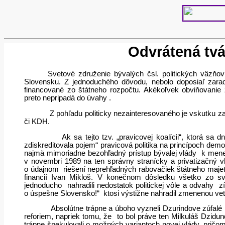
Odvrátená tvá
Svetové združenie bývalých čsl. politických väzňov 
Slovensku. Z jednoduchého dôvodu, nebolo doposiaľ zara
financované zo štátneho rozpočtu. Akékoľvek obviňovanie z 
preto nepripadá do úvahy .
Z pohľadu politicky nezainteresovaného je vskutku z
či KDH.
Ak sa tejto tzv. „pravicovej koalícii“, ktorá sa dn
zdiskreditovala pojem“ pravicová politika na princípoch demo
najmä mimoriadne bezohľadný prístup bývalej vlády
k mene
v novembri 1989 na ten správny stranícky a privatizačný vl
o údajnom
riešení neprehľadných rabovačiek štátneho majetk
financií Ivan Mikloš. V konečnom dôsledku všetko zo svo
jednoducho
nahradili nedostatok politickej vôle a odvahy
z
o úspešne Slovensko!“
ktosi výstižne nahradil zmenenou vet
Absolútne trápne a úboho vyzneli Dzurindove zúfalé
reforiem, napriek tomu, že
to bol práve ten Milkuláš Dzidu
trápne špekulovali o možných variantoch novej vlády, pričo