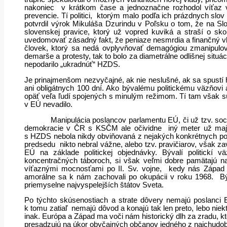
nakoniec
v krátkom čase a jednoznačne rozhodol víťaz vo
prevencie. Tí politici,
ktorým malo podľa ich prázdnych slov 
potvrdil výrok Mikuláša Dzurindu v Poľsku o tom, že na Slo
slovenskej pravice, ktorý už vopred kuviká a straší o sko
uvedomovať zásadný fakt, že peniaze nesmrdia a finančný vlak
človek, ktorý sa nedá ovplyvňovať demagógiou zmanipulo
demarše a protesty, tak to bolo za diametrálne odlišnej situ
nepodarilo „ukradnúť“ HZDS.
Je prinajmenšom nezvyčajné, ak nie neslušné, ak sa spustí hy
ani obligátnych 100 dní. Ako bývalému politickému väzňovi a
opäť veľa ľudí spojených s minulým režimom. Tí tam však sú
v EÚ nevadilo.
Manipulácia poslancov parlamentu EÚ, či už tzv. soc
demokracie v ČR s KSČM ale očividne
iný meter už maj
s HZDS nebola nikdy obviňovaná z nejakých konkrétnych por
predsedu nikto nebral vážne, alebo tzv. pravičiarov, však 
EÚ na základe politickej objednávky. Bývalí politickí v
koncentračných táboroch, si však veľmi dobre pamätajú n
víťaznými mocnosťami po II. Sv. vojne,
kedy nás Západ 
amorálne sa k nám zachovali po okupácii v roku 1968.
Bý
priemyselne najvyspelejších štátov Sveta.
Po týchto skúsenostiach a strate dôvery nemajú poslanci
k tomu zatiaľ
nemajú dôvod a konajú tak len preto, lebo nie
inak. Európa a Západ ma voči nám historický dlh za zradu, k
presadzujú na úkor obyčajných občanov jedného z najchudob