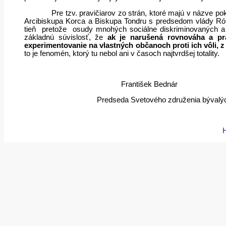
Pre tzv. pravičiarov zo strán, ktoré majú v názve p
Arcibiskupa Korca a Biskupa Tondru s predsedom vlády Ró
tieň
pretože osudy mnohých sociálne diskriminovaných a 
základnú súvislosť, že
ak je narušená rovnováha a pra
experimentovanie na vlastných občanoch proti ich vôli,
to je fenomén, ktorý tu nebol ani v časoch najtvrdšej totality.
František Bednár
Predseda Svetového združenia bývalých
H