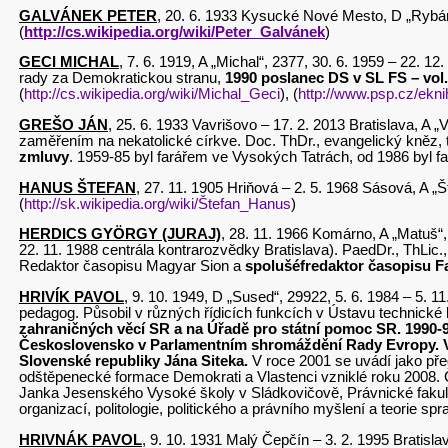
GALVÁNEK PETER
, 20. 6. 1933 Kysucké Nové Mesto, D „Rybá
(
http://cs.wikipedia.org/wiki/Peter_Galvánek
)
GECI MICHAL
, 7. 6. 1919, A „Michal“, 2377, 30. 6. 1959 – 22. 
rady za Demokratickou stranu,
1990 poslanec DS v SL FS – vol
(
http://cs.wikipedia.org/wiki/Michal_Geci
), (
http://www.psp.cz/ekni
GREŠO JÁN
, 25. 6. 1933 Vavrišovo – 17. 2. 2013 Bratislava, A 
zaměřením na nekatolické církve. Doc. ThDr., evangelický kněz, 
zmluvy
. 1959-85 byl farářem ve Vysokých Tatrách, od 1986 byl fa
HANUS ŠTEFAN
, 27. 11. 1905 Hriňová – 2. 5. 1968 Sásová, A 
(
http://sk.wikipedia.org/wiki/Štefan_Hanus
)
HERDICS GYÖRGY (JURAJ)
, 28. 11. 1966 Komárno, A „Matuš“
22. 11. 1988 centrála kontrarozvědky Bratislava). PaedDr., ThLic.
Redaktor časopisu Magyar Sion a
spolušéfredaktor časopisu F
HRIVÍK PAVOL
, 9. 10. 1949, D „Sused“, 29922, 5. 6. 1984 – 5. 
pedagog. Působil v různých řídicích funkcích v Ústavu technické
zahraničných věcí SR a na Úřadě pro státní pomoc SR.
1990-
Československo v Parlamentním shromáždění Rady Evropy.
Slovenské republiky Jána Siteka.
V roce 2001 se uvádí jako pře
odštěpenecké formace Demokrati a Vlastenci vzniklé roku 2008. 
Janka Jesenského Vysoké školy v Sládkovičově, Právnické fakult
organizací, politologie, politického a právního myšlení a teorie spr
HRIVNÁK PAVOL
, 9. 10. 1931 Malý Čepčín – 3. 2. 1995 Bratisla