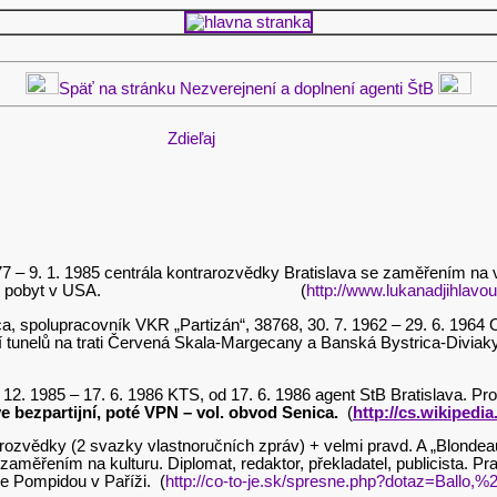
Späť na stránku Nezverejnení a doplnení agenti ŠtB
Zdieľaj
977 – 9. 1. 1985 centrála kontrarozvědky Bratislava se zaměřením na v
1975 studijní pobyt v USA. (
http://www.lukanadjihlavou
rica, spolupracovník VKR „Partizán“, 38768, 30. 7. 1962 – 29. 6. 1
ení tunelů na trati Červená Skala-Margecany a Banská Bystrica-Diviak
4. 12. 1985 – 17. 6. 1986 KTS, od 17. 6. 1986 agent StB Bratislava. P
e bezpartijní, poté VPN – vol. obvod Senica.
(
http://cs.wikipedi
t rozvědky (2 svazky vlastnoručních zpráv) + velmi pravd. A „Blondeau
zaměřením na kulturu. Diplomat, redaktor, překladatel, publicista. P
re Pompidou v Paříži. (
http://co-to-je.sk/spresne.php?dotaz=Ballo,%