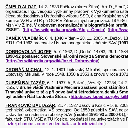
ČMELO ALOJZ
, 14. 3. 1933 Fačkov (okres Žilina), A + D „Emu“
organizace. Ing., vedoucí výzkumný pracovník Výzkumného ústavu 
člena předsednictva Ústředního výboru SSO, člena Krajského výb
komise VZH a VTR při OOR v Žilině a jiných organizací. 1976-8
MsNV v Žilině.
V dobovém normalizačním biografickém profilu s
ZSSR“.
(
http://cs.wikipedia.org/wiki/Alojz_Čmelo
), (
http://ww
DANĚK VLADIMÍR
, 6. 4. 1940 Vídeň – 28. 11. 2005, A „Dežo“,
STU. Od 1963 pracoval v Ústave anorganickej chémie SAV (
1991
DOBROVOLNÝ JOZEF
, 5. 7. 1962, D „Dodo“, 14793, 26. 1. 1
1990-92 poslanec Slovenské národní rady za Stranu demokrat
(
http://cs.wikipedia.org/wiki/Jozef_Dobrovolný
)
DROBÁŇ MICHAL
, 12. 1. 1901 Liptovský Mikuláš, spolupraco
Liptovský Mikuláš. V roce 1948, 1950 a 1953 a znovu v roce 1
DUBEŇ BALTAZÁR
, 6. 1. 1937, A „Balza“, „Veselý“, 12234, 2
KSS,
v druhé vládě Vladimíra Mečiara zastával post státního 
Trnavské univerzitě a při odvolávání šéfredaktora deníku Sme
byl udělen Řád Ľudovíta Štúra.
(
http://cs.wikipedia.org/wiki
FRANKOVIČ BALTAZÁR
, 21. 4. 1927 Jasov u Košic – 5. 8. 200
technická kybernetika, VŠ pedagog. Od 1959 působil v SAV, nej
Ústav teórie riadenia a robotiky SAV (
ředitel 1991-93 a 2000-01
),
fakultách STU, VŠE a TU Košice, přednášel i na
tazkej-chorobe-zomrel-vedec-baltazar-frankovic.html
)