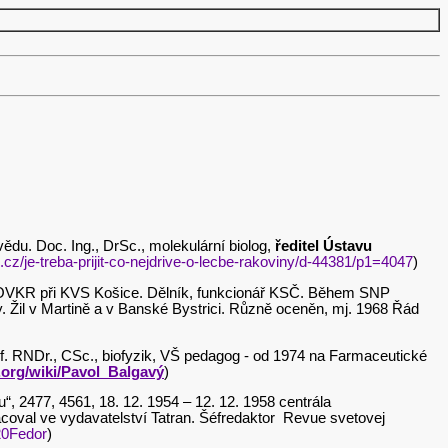
ědu. Doc. Ing., DrSc., molekulární biolog,
ředitel Ústavu
.cz/je-treba-prijit-co-nejdrive-o-lecbe-rakoviny/d-44381/p1=4047
)
964 OVKR při KVS Košice. Dělník, funkcionář KSČ. Během SNP
y. Žil v Martině a v Banské Bystrici. Různě oceněn, mj. 1968 Řád
rof. RNDr., CSc., biofyzik, VŠ pedagog - od 1974 na Farmaceutické
a.org/wiki/Pavol_Balgavý
)
“, 2477, 4561, 18. 12. 1954 – 12. 12. 1958 centrála
racoval ve vydavatelství Tatran. Šéfredaktor Revue svetovej
20Fedor
)