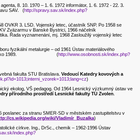
genta, 8. 10. 1970 – 1. 6. 1972 informátor, 1. 6. 1972 - 22. 3.
stavu SAV. (
http://spravy.sav.sk/index.php?
 1958 OVKR 3. LSD. Vojenský letec, účastník SNP. Po 1958 se
tu KV Zväzarmu v Banské Bystrici, 1966 náčelník
tika. Řada vyznamenání, mj. 1968 Zasloužilý vojenský letec
oboru fyzikální metalurgie – od 1961 Ústav materiálového
5, 1980, Švédsko 1989. (
http://www.osobnosti.sk/index.php?
avebná fakulta STU Bratislava.
Vedoucí Katedry kovových a
ovek.pl?id=1013;interni_vzorek=1013;lang=cz
)
lesnický ekolog, VŠ pedagog. Od 1964 Lesnický výzkumný ústav ve
dry přírodního prostředí Lesnické fakulty TU Zvolen
.
06 poslanec za stranu SMER-SD v městském zastupitelstvu v
ttp://cs.wikipedia.org/wiki/Vladimír_Buzalka
)
atolické církve. Ing., DrSc., chemik – 1962-1996 Ústav
.sav.sk/index.php?