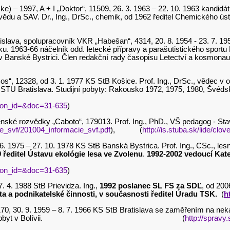
) – 1997, A + I „Doktor“, 11509, 26. 3. 1963 – 22. 10. 1963 kandidát a
vědu a SAV. Dr., Ing., DrSc., chemik, od 1962 ředitel Chemického ú
ratislava, spolupracovník VKR „Habešan“, 4314, 20. 8. 1954 - 23. 7.
sku. 1963-66 náčelník odd. letecké přípravy a parašutistického spor
 Banské Bystrici. Člen redakční rady časopisu Letectví a kosmonau
os“, 12328, od 3. 1. 1977 KS StB Košice. Prof. Ing., DrSc., vědec v 
rnava, STU Bratislava. Studijní pobyty: Rakousko 1972, 197
tion_id=&doc=31-635
)
enské rozvědky „Caboto“, 179013. Prof. Ing., PhD., VŠ pedagog - St
ie_svf/201004_informacie_svf.pdf
), (
http://is.stuba.sk/lide/cl
. 6. 1975 – 27. 10. 1978 KS StB Banská Bystrica. Prof. Ing., CSc., 
 ředitel Ústavu ekológie lesa ve Zvolenu
.
1992-2002 vedoucí Kate
tion_id=&doc=31-635
)
7. 4. 1988 StB Prievidza. Ing.,
1992 poslanec SL FS za SDĽ
, od 20
a podnikatelské činnosti, v současnosti ředitel Úradu TSK.
(
h
170, 30. 9. 1959 – 8. 7. 1966 KS StB Bratislava se zaměřením na nek
a 1974-75 pobyt v Bolívii. (
http://spravy