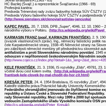
Slovan Bratislava A (1963 - 65)
HC Bazilej (Švajč.) a reprezentácie Švajčiarska (1966 - 69)
Profesijná kariéra:
Predseda Trénerskej rady zväzu ľadového hokeja SÚV ČSZTV (1
Predseda Výboru ľadového hokeja SÚV ČSZTV a podpredseda Výb
(
http://www.sienslavy.sk/clenovia/rastislav-jancuska
)
KAPEC PAVEL
, 20. 7. 1926, DPB „Super“, 4046, 12. 10. 1960 
národního výboru v Poltáru. (
http://cs.wikipedia.org/wiki/Pave
KARMASIN FRANZ (popř. KARMAZIN FRANTIŠEK)
, 2. 9. 1
(svazek vlastnoručních zpráv). Ing., německý fašistický politik n
čele Karpatoněmecké strany, 1938–45 Německé strany na Sloven
pro záležitosti německé menšiny při předsednictvu slovenské auto
antifašistům a proti Slovenskému národnímu povstání
. 1945 
odsouzen v nepřítomnosti československým Národním soudem 
(
http://www.cojeco.cz/index.php?detail=1&s_lang=2&id_desc=43
KELE FRANTIŠEK
, 21. 3. 1936, IS rozvědky „Eldo“, 49781, 23. 
včetně dvou cest kolem světa. (
http://sk.wikipedia.org/wiki/Fr
frantisek-kele-clovek-by-mal-chodit-do-hor-zit.html
)
KRESÁK PETER
, 24. 4. 1954 Bratislava, IS rozvědky „Estr“, 
Katedře státního práva Právnické fakulty Univerzity Komenského 
Federálního shromáždění jmenovalo do čtyřčlenné komise expe
republiky a Ústavu České a Slovenské Federativní Republiky.
rady Slovenské republiky. Mezi roky 1999 a 2000 byl spoluau
vedoucím Zastupitelského úřadu Vysokého komisaře OSN pro
(
http://cs.wikipedia.org/wiki/Peter_Kresák
)