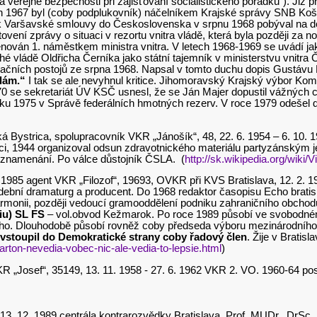
 veřejné bezpečnosti při zajišťování socialistického pořádku“). Již 
 1967 byl (coby podplukovník) náčelníkem Krajské správy SNB Košic
jsk Varšavské smlouvy do Československa v srpnu 1968 pobýval na d
vení zprávy o situaci v rezortu vnitra vládě, která byla později za 
jmenován 1. náměstkem ministra vnitra. V letech 1968-1969 se uvádí 
vládě Oldřicha Černíka jako státní tajemník v ministerstvu vnitra ČSS
pačních postojů ze srpna 1968. Napsal v tomto duchu dopis Gustávu
ilám.“
I tak se ale nevyhnul kritice. Jihomoravský Krajský výbor Ko
970 se sekretariát ÚV KSČ usnesl, že se Ján Majer dopustil vážných 
 roku 1975 v Správě federálních hmotných rezerv. V roce 1979 odešel
á Bystrica, spolupracovník VKR „Jánošík“, 48, 22. 6. 1954 – 6. 10. 1
i, 1944 organizoval odsun zdravotnického materiálu partyzánským je
znamenání. Po válce důstojník ČSLA. (
http://sk.wikipedia.org/wiki/
 1985 agent VKR „Filozof“, 19693, OVKR při KVS Bratislava, 12. 2. 19
udební dramaturg a producent. Do 1968 redaktor časopisu Echo bra
armonii, později vedoucí gramooddělení podniku zahraničního obchod
liu) SL FS
– vol.obvod Kežmarok. Po roce 1989 působí ve svobodném
kého. Dlouhodobě působí rovněž coby předseda výboru mezinárodního
 vstoupil do Demokratické strany coby řadový člen
. Žije v Bratisla
ton-nevedia-vobec-nic-ale-vedia-to-lepsie.html
)
 VKR „Josef“, 35149, 13. 11. 1958 - 27. 6. 1962 VKR 2. VO. 1960-64
– 13. 12. 1989 centrála kontrarozvědky Bratislava. Prof. MUDr., DrSc.