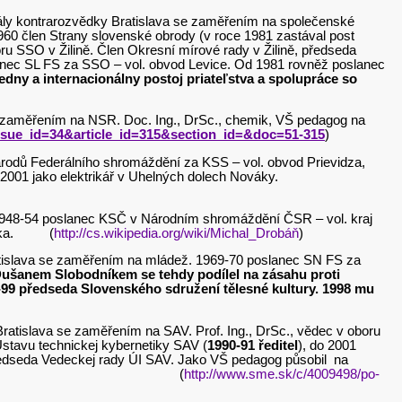
ntrály kontrarozvědky Bratislava se zaměřením na společenské
960 člen Strany slovenské obrody (v roce 1981 zastával post
 SSO v Žilině. Člen Okresní mírové rady v Žilině, předseda
anec SL FS za SSO – vol. obvod Levice. Od 1981 rovněž poslanec
dny a internacionálny postoj priateľstva a spolupráce so
a se zaměřením na NSR. Doc. Ing., DrSc., chemik, VŠ pedagog na
?issue_id=34&article_id=315&section_id=&doc=51-315
)
árodů Federálního shromáždění za KSS – vol. obvod Prievidza,
, 2001 jako elektrikář v Uhelných dolech Nováky.
. 1948-54 poslanec KSČ v Národním shromáždění ČSR – vol. kraj
venska. (
http://cs.wikipedia.org/wiki/Michal_Drobáň
)
 Bratislava se zaměřením na mládež. 1969-70 poslanec SN FS za
s Dušanem Slobodníkem se tehdy podílel na zásahu proti
-99 předseda Slovenského sdružení tělesné kultury. 1998 mu
y Bratislava se zaměřením na SAV. Prof. Ing., DrSc., vědec v oboru
stavu technickej kybernetiky SAV (
1990-91 ředitel
), do 2001
předseda Vedeckej rady ÚI SAV. Jako VŠ pedagog působil na
anělsku a v Maďarsku. (
http://www.sme.sk/c/4009498/po-