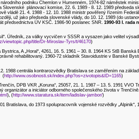
 národního podniku Chemlon v Humenném, 1974-82 náměstek ministra
lovenské plánovací komise, 22. 6. 1989 - 8. 12. 1989 předseda slo
ě vládě 21. 4. 1988 - 12. 10. 1988 ministr pověřený řízením Federá
později, už jako předseda slovenské vlády, do 10. 12. 1989 (do ust
dát předsednictva ÚV KSČ. 1986-90 poslanec SNR.
1990-93 I. rada 
sil“. Úředník, za války vycvičen v SSSR a vysazen jako velitel výsad
cz/viewtopic.php/title/Dr-Miroslav-Tyrs/t/46170
)
 Bystrica, A „Horal“, 4261, 16. 5. 1961 – 30. 8. 1964 KS StB Banská B
právně rehabilitovaný. 1960-72 skladník Stavoidustrie v Banské Bys
8. 12. 1988 centrála kontrarozvědky Bratislava se zaměřením na zákl
 (
http://www.osobnosti.sk/index.php?os=zivotopis&ID=1165
)
Trenčín, DPB VKR „Koruna“, 25057, 21. 1. 1987 – 13. 5. 1991 VVO Tren
inný organizátor a iniciátor odborného společenského života v Trenčíně
html
), (
http://www.staratura.sk/item/ladislav-jambor/
)
2001 Bratislava, do 1973 spolupracovník vojenské rozvědky „Alpinik“, 1