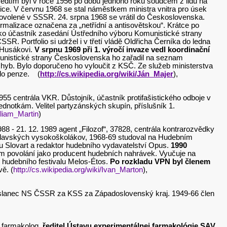
předtím byl v roce 1956 po dobu jednoho roku soudcem z lidu na
e. V červnu 1968 se stal náměstkem ministra vnitra pro úsek
ovolené v SSSR. 24. srpna 1968 se vrátil do Československa.
normalizace označena za „netřídní a antisovětskou“. Krátce po
jako účastník zasedání Ústředního výboru Komunistické strany
R. Portfolio si udržel i v třetí vládě Oldřicha Černíka do ledna
 Husákovi.
V srpnu 1969 při 1. výročí invaze vedl koordinační
munistické strany Československa ho zařadil na seznam
chyb. Bylo doporučeno ho vyloučit z KSČ. Ze služeb ministerstva
 do penze. (
http://cs.wikipedia.org/wiki/Ján_Majer
),
955 centrála VKR. Důstojník, účastník protifašistického odboje v
dnotkám. Velitel partyzánských skupín, příslušník 1.
Viliam_Martin
)
88 - 21. 12. 1989 agent „Filozof“, 37828, centrála kontrarozvědky
tislavských vysokoškolákov, 1968-69 studoval na Hudebním
u Slovart a redaktor hudebního vydavatelství Opus.
1990
 povolání jako producent hudebních nahrávek. Vyučuje na
 hudebního festivalu Melos-Étos.
Po rozkladu VPN byl členem
vě. (
http://cs.wikipedia.org/wiki/Ivan_Marton
),
 poslanec NS ČSSR za KSS za Západoslovenský kraj. 1949-66 člen
, farmakolog,
ředitel Ústavu experimentálnej farmakológie SAV