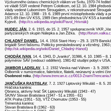
Výzkumného ústavu chemických vláken ve Svitu, 1970-74 ředitel
ve vládě SSR vedené Petrem Colotkom, od 12. 10. 1984 předseda S
vlády vedené Lubomírem Štrougalem, v rekonstruované Štrougalov
Adamce 12. 10. 1988 - 19. 6. 1989 první místopředseda vlády a 
1971-89 člen ÚV KSS, 1989 člen předsednictva ÚV KSS a kandi
Kyjevě. (
http://cs.wikipedia.org/wiki/Pavol_Hrivnák
)
HUDEC JÁN
, 2. 6. 1915, do 15. 2. 1957 spolupracovník VKR „Va
partyzánských skupin Nálepka a Jan Žižka. (
http://forum.valka.
CHLADNÝ DANIEL
, 14. 4. 1916 Staré Hory – 29. 3. 1979 Banská
brigádě Smrt fašismu. Politicky prenásledovaný a vězněný, 1963 
(
http://sk.wikipedia.org/wiki/Daniel_Chladný-Hanoš
)
CHODÁK IVAN
, 14. 4. 1943, D „Ivanko“, 31986, 4. 10. 1985 – 
polymérov SAV (vedoucí oddělení). 1981-82 studijní pobyt v USA.
JAMBOR LADISLAV
, 1. 2. 1932 Vieska nad Váhom - 3. 9. 2005 
Odborník v numizmatice, faleristice, filatelii, neúnavný a velmi č
Osobnost roku
. (
http://www.trencan.ic.cz/0013-ZnamiTrencania.
JANČUŠKA RASTISLAV
, 7. 2. 1927 Liptovský Mikuláš – 8. 5. 
Hráčska kariéra:
Obranca, aktívny hráč ŠK Liptovský Mikuláš (1943 - 47)
ŠK/NV Slovan Bratislava (1947 - 51 a 1955 - 61)
ATK Praha (1951 - 53), VTŽ Chomutov (1953 - 55)
Trénerská kariéra:
Slovan Bratislava B (1962 - 63)