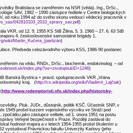
rarozvědky Bratislava se zaměřením na NSR (věda). Ing., DrSc.,
ológie SAV, 1982 – 1990 zástupce ředitele v Centre biologických
V, od roku 1994 až do svého skonu vedoucí vědecký pracovník v
news_sas/042810103_2010_spravy_sav.pdf
)
rála VKR, od 12. 9. 1955 KS StB Žilina, 5. 3. 1960 – 27. 6. 63 StB
o praporu 4. československé samostatné brigády 1.
org/wiki/Martin_Kučera_(partizán
)
rdubice. Předseda celozávodního výboru KSS, 1986-90 poslanec
e zaměřením na vědu. RNDr., DrSc., biochemik, endokrinolog – od
osobnosti.sk/index.php?os=zivotopis&ID=1246
)
 StB Banská Bystrica + pravd. spolupracovník VKR „Vrána
oslovenský kraj. (
http://cs.wikipedia.org/wiki/Vladimír_Lajčiak
)
(
http://www.redemptoristi.nfo.sk/index.php/historicky-
arozvědky. Pluk. JUDr., důstojník, politik KSČ. Účastník SNP, v
jaře 1949 prošel kurzem vojenského výcviku ve Stráži pod
 zpočátku jako zástupce velitele, od 1. února 1951 na postu
 správy Veřejné bezpečnosti v Praze. Později zastával do
ískal hodnost majora a v letech 1954-1955 prošel školením u
2 vystudoval Právnickou fakultu Univerzity Karlovy (jeho