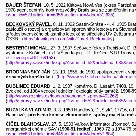
BAUER ŠTEFAN
, 10. 5. 1922 Klátova Nová Ves (okres Partizánske
1978 agent centrály kontrarozvědky Bratislava se zaměřením na 
issue_id=52&article_id=635&section_id=&doc=31-635
)
BECKOVSKÝ PAVEL
, 8. 11. 1922 Šaštín-Stráže - 4. 4. 1995 B
zasloužil o rozvoj a organizování sportovního letectva na Sloven
středoslovenského oblastního leteckého střediska ÚV Zväzarmu v
ČSSR. (
http://sk.wikipedia.org/wiki/Pavel_Beckovský
)
BESTERCI MICHAL
, 27. 3. 1937 Sečovce (okres Trebišov), D „B
výskumu v Košicích, ext. VŠ pedagog – TU Košice, STU T
os=zivotopis&ID=59153
)
(
http://spravy.sav.sk/index.php?issue_id=52&article_id=635&sec
BRODNIANSKY JÁN
, 13. 10. 1955, do 1991 spolupracovník voj
drevených konštrukcií.
(
http://www.svf.stuba.sk/docs//informac
BUBLINEC EDUARD
, 1. 2. 1937 Komárno, D „Lesák“, 7408, 19
Zvoleně, od 1984 vedoucí oddělení ekologie půdy tamtéž,
1990-99
(
http://www.rozhlas.cz/leonardo/anonce/_zprava/402262
),
(
http://spravy.sav.sk/index.php?issue_id=52&article_id=635&sec
BUZALKA VLADIMÍR
, 3. 3. 1950 Handlová, D „Styk“, 17716, od 
Handlové,
předseda komise ekonomické, správy majetku města 
ČÍČEL BLAHOSLAV
, 27. 5. 1933 Vaľkov, informátor „Romeo“, 5
anorganickej chémie SAV (
1990-91 ředitel
). 1969-72 
issue_id=63&article_id=884&section_id=&doc=57-884
)