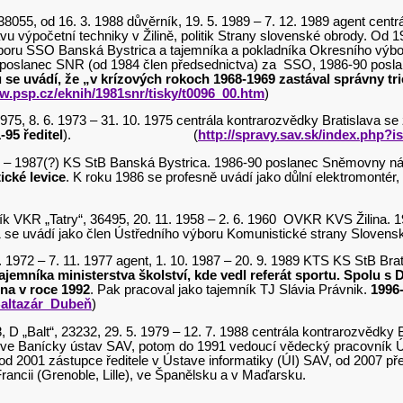
, 38055, od 16. 3. 1988 důvěrník, 19. 5. 1989 – 7. 12. 1989 agent ce
výpočetní techniky v Žilině, politik Strany slovenské obrody. Od 1
oru SSO Banská Bystrica a tajemníka a pokladníka Okresního výboru
6 poslanec SNR (od 1984 člen předsednictva) za SSO, 1986-90 posl
e uvádí, že „v krízových rokoch 1968-1969 zastával správny trie
w.psp.cz/eknih/1981snr/tisky/t0096_00.htm
)
 13975, 8. 6. 1973 – 31. 10. 1975 centrála kontrarozvědky Bratislav
-95 ředitel
). (
http://spravy.sav.sk/index.php
984 – 1987(?) KS StB Banská Bystrica. 1986-90 poslanec Sněmovny n
ické levice
. K roku 1986 se profesně uvádí jako důlní elektromontér
vník VKR „Tatry“, 36495, 20. 11. 1958 – 2. 6. 1960 OVKR KVS Žilina
971 se uvádí jako člen Ústředního výboru Komunistické strany Slo
4. 2. 1972 – 7. 11. 1977 agent, 1. 10. 1987 – 20. 9. 1989 KTS KS StB
tajemníka ministerstva školství, kde vedl referát sportu. Spolu 
na v roce 1992
. Pak pracoval jako tajemník TJ Slávia Právnik.
1996
/Baltazár_Dubeň
)
8, D „Balt“, 23232, 29. 5. 1979 – 12. 7. 1988 centrála kontrarozvědk
prve Banícky ústav SAV, potom do 1991 vedoucí vědecký pracovník Ú
 od 2001 zástupce ředitele v Ústave informatiky (ÚI) SAV, od 2007 
 univerzitách ve Francii (Grenoble, Lille), ve Šp