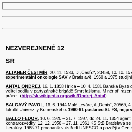
NEZVEREJNENÉ 12
SR
ALTANER ČESTMÍR
, 20. 11. 1933, D „Česťo“, 20458, 10. 10. 1
experimentální onkologie SAV
v Bratislavě. 1968 a 
ANTAL ONDREJ
, 16. 1. 1898 Hrlica – 10. 4. 1981 Banská Byst
velitel oddílu v partyzánské brigádě Smrt fašismu. Minér při raz
práce. (
http://sk.wikipedia.org/wiki/Ondrej_Antal
)
BALGAVÝ PAVOL
, 16. 6. 1944 Malé Leváre, A „Denis“, 30569, 
fakultě Univerzity Komenského.
1990-91 poslanec SL FS, nejprv
BALLO FEDOR
, 10. 6. 1920 – 31. 7. 1997, do 24. 11. 1954 agen
kontrarozvědky, 12. 12. 1958 – 27. 11. 1961 KS StB Bratislava se 
literatúry. 1968-71 pracovník v ústředí UNESCO a později v Cent