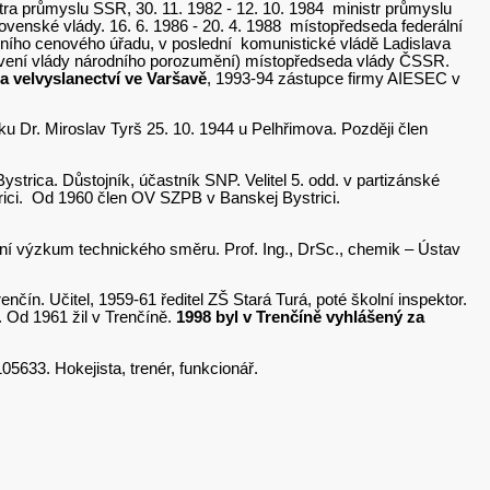
 průmyslu SSR, 30. 11. 1982 - 12. 10. 1984 ministr průmyslu
venské vlády. 16. 6. 1986 - 20. 4. 1988 místopředseda federální
lního cenového úřadu, v poslední komunistické vládě Ladislava
anovení vlády národního porozumění) místopředseda vlády ČSSR.
na velvyslanectví ve Varšavě
, 1993-94 zástupce firmy AIESEC v
ku Dr. Miroslav Tyrš 25. 10. 1944 u Pelhřimova. Později člen
ystrica. Důstojník, účastník SNP. Velitel 5. odd. v partizánské
trici. Od 1960 člen OV SZPB v Banskej Bystrici.
adní výzkum technického směru. Prof. Ing., DrSc., chemik – Ústav
čín. Učitel, 1959-61 ředitel ZŠ Stará Turá, poté školní inspektor.
. Od 1961 žil v Trenčíně.
1998 byl v Trenčíně vyhlášený za
05633. Hokejista, trenér, funkcionář.