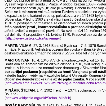
diplomová práce byla na téma „Úkoly a činnost národních výborů a
Vyšším vojenském soudu v Praze. V období březen 1963 - květen
Veřejné bezpečnosti (nyní již jako plukovník). Během invaze vo
Sešel se k ministrem vnitra Josefem Pavlem a podílel se na vyhoto
okupaci ale jeho kariérní vzestup pokračoval a v září 1968 byl 
Slovenska. V lednu 1969 získal vládní post v československé druhé 
1970. S postupem normalizace se distancoval od svých protioku
štáb opatření proti „kontrarevolučním a protisocialistickým s
„představitelů a exponentů pravice“. Na své schůzi 12. května 1
byl definitivně propuštěn k 31. květnu 1970. Pracoval pak až do
(
http://www.ustrcr.cz/cs/jan-majer
)
MARTIN VILIAM
, 27. 3. 1913 Banská Bystrica – 7. 5. 1976 Bansk
armáde. Pracovník Velitelstva pozemního vojska v Banské Bystric
československého armádního sboru v SSSR. Nositel vícerých vy
MARTON IVAN
, 16. 4. 1945, A VKR a kontrarozvědky, od 15. 10.
Bratislava se zaměřením na vízové cizince. PhDr., muzikolog, h
institutu v Hamburku, za normalizace dramaturg v Slovenské filh
bezpartijní poslanec (respektive za hnutí Verejnosť proti nási
katedře hudební vědy na Filozofické fakultě Univerzity Komens
Občanské demokratické unie až do jejího zániku. V roce 2000
(
http://www.sme.sk/c/3915258/muzikolog-a-redaktor-echa-ivan-mar
MINÁRIK ŠTEFAN
, 1. 4. 1902 Trenčín – 1974, spolupracovník
ÚV KSS.
(
http://cs.wikipedia.org/wiki/Štefan_Minárik
)
NOSÁĽ RADOMÍR
, 25. 3. 1941, D „Nosko“, 30513, 1. 11. 1984 