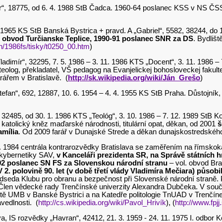
r“, 18775, od 6. 4. 1988 StB Čadca. 1960-64 poslanec KSS v NS ČS
12. 1965 KS StB Banská Bystrica + pravd. A „Gabriel“, 5582, 38244, d
. obvod Turčianske Teplice, 1990-91 poslanec SNR za DS
. Bydliš
h/1986fs/tisky/t0250_00.htm
)
„Vladimír“, 32295, 7. 5. 1986 – 3. 11. 1986 KTS „Docent“, 3. 11. 1986 
teolog, překladatel, VŠ pedagog na Evanjelickej bohosloveckej faku
rářem v Bratislavě. (
http://sk.wikipedia.org/wiki/Ján_Grešo
)
„Štefan“, 692, 12887, 10. 6. 1954 – 4. 4. 1955 KS StB Praha. Důstoj
, 32485, od 30. 1. 1986 KTS „Teológ“, 3. 10. 1986 – 7. 12. 1989 StB
, katolický kněz maďarské národnosti, titulární opat, děkan, od 2001
š
amília
. Od 2009 farář v Dunajské Strede a děkan dunajskostredského
11. 1984 centrála kontrarozvědky Bratislava se zaměřením na římskokato
 kybernetiky SAV,
v Kanceláři prezidenta SR, na Správě státních 
92 poslanec SN FS za Slovenskou národní stranu
– vol. obvod Bra
V 2. polovině 90. let (v době třetí vlády Vladimíra Mečiara) půso
dseda Klubu pro obranu a bezpečnost při Slovenské národní straně. 
Člen vědecké rady Trenčínské univerzity Alexandra Dubčeka. V sou
ě UMB v Banské Bystrici a na Katedře politologie TnUAD v Trenčíne
avedlnosti. (
http://cs.wikipedia.org/wiki/Pavol_Hrivík
), (
http://www.fpjj
va, IS rozvědky „Havran“, 42412, 21. 3. 1959 - 24. 11. 1975 I. odbor 