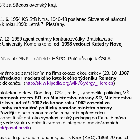
SR za Středoslovenský kraj.
o 11. 6. 1954 KS StB Nitra. 1946-48 poslanec Slovenské národní
tě k roku 1990: Letná 7, Piešťany.
– 7. 12. 1989 agent centrály kontrarozvědky Bratislava se
lte Univerzity Komenského,
od 1998 vedoucí Katedry Novej
ník, účastník SNP – náčelník HŠPO. Poté důstojník ČSLA.
 Komárno se zaměřením na římskokatolickou církev (28. 10. 1987 –
éfredaktor maďarského katolického týdeníku Remény
.
 děkanátu. (
http://sk.wikipedia.org/wiki/György_Herdics
)
lickou církev. Doc. Ing., CSc., rcds., kybernetik, politolog, VŠ
hmotných rezerv SR, na Ministerstvu obrany SR, Ministerstvu
tislava,
od září 1992 do konce roku 1992 zasedal za
bil coby zahraničně politický poradce ministra obrany
Později se se stranou rozešel a byl místopředsedou
časnosti působí jako vysokoškolský pedagog na Fakultě práva
; vede výuku v oblasti evropské integrace, mezinárodních
.sk/pavol-hrivik
)
Košice. Ing., ekonom, chemik, politik KSS (KSČ). 1969-70 ředitel