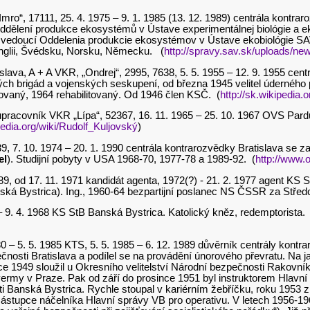
 „Imro“, 17111, 25. 4. 1975 – 9. 1. 1985 (13. 12. 1989) centrála kont
oddělení produkce ekosystémů v Ústave experimentálnej biológie a ek
 vedoucí Oddelenia produkcie ekosystémov v Ústave ekobiológie SA
 Anglii, Švédsku, Norsku, Německu. (
http://spravy.sav.sk/uploads/
islava, A + A VKR, „Ondrej“, 2995, 7638, 5. 5. 1955 – 12. 9. 1955 cent
kých brigád a vojenských seskupení, od března 1945 velitel údernéh
vaný, 1964 rehabilitovaný. Od 1946 člen KSČ. (
http://sk.wikipedia.
upracovník VKR „Lípa“, 52367, 16. 11. 1965 – 25. 10. 1967 OVS Pa
ipedia.org/wiki/Rudolf_Kuljovský
)
139, 7. 10. 1974 – 20. 1. 1990 centrála kontrarozvědky Bratislava s
el
). Studijní pobyty v USA 1968-70, 1977-78 a 1989-92. (
http://www.
9, od 17. 11. 1971 kandidát agenta, 1972(?) - 21. 2. 1977 agent KS
ská Bystrica). Ing., 1960-64 bezpartijní poslanec NS ČSSR za Střed
7 – 9. 4. 1968 KS StB Banská Bystrica. Katolický kněz, redemptorista. 
80 – 5. 5. 1985 KTS, 5. 5. 1985 – 6. 12. 1989 důvěrník centrály kontr
čnosti Bratislava a podílel se na provádění únorového převratu. Na 
 1949 sloužil u Okresního velitelství Národní bezpečnosti Rakovník,
Švermy v Praze. Pak od září do prosince 1951 byl instruktorem Hlavní
 Banská Bystrica. Rychle stoupal v kariérním žebříčku, roku 1953 z
ástupce náčelníka Hlavní správy VB pro operativu. V letech 1956-196