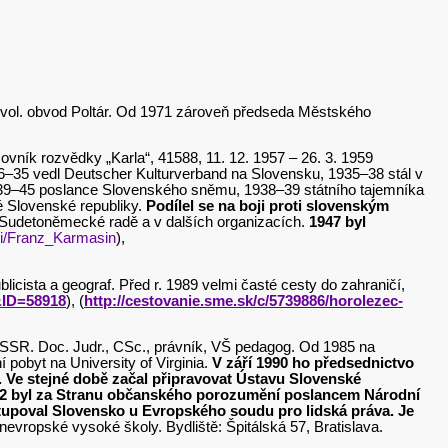
– vol. obvod Poltár. Od 1971 zároveň předseda Městského
vník rozvědky „Karla“, 41588, 11. 12. 1957 – 26. 3. 1959
1926–35 vedl Deutscher Kulturverband na Slovensku, 1935–38 stál v
39–45 poslance Slovenského sněmu, 1938–39 státního tajemníka
é Slovenské republiky.
Podílel se na boji proti slovenským
v Sudetoněmecké radě a v dalších organizacích.
1947 byl
iki/Franz_Karmasin
),
blicista a geograf. Před r. 1989 velmi časté cesty do zahraničí,
&ID=58918
), (
http://cestovanie.sme.sk/c/5739886/horolezec-
– ČSSR. Doc. Judr., CSc., právník, VŠ pedagog. Od 1985 na
 pobyt na University of Virginia.
V září 1990 ho předsednictvo
. Ve stejné době začal připravovat Ústavu Slovenské
2 byl za Stranu občanského porozumění poslancem Národní
tupoval Slovensko u Evropského soudu pro lidská práva. Je
evropské vysoké školy. Bydliště: Špitálská 57, Bratislava.