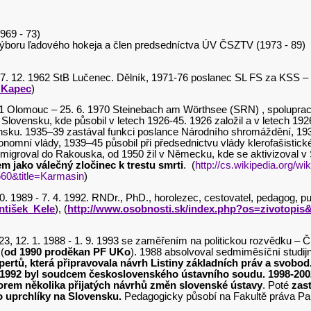
969 - 73)
oru ľadového hokeja a člen predsedníctva ÚV ČSZTV (1973 - 89)
– 27. 12. 1962 StB Lučenec. Dělník, 1971-76 poslanec SL FS za KSS 
l_Kapec
)
901 Olomouc – 25. 6. 1970 Steinebach am Wörthsee (SRN) , spolupraco
a Slovensku, kde působil v letech 1926-45. 1926 založil a v letech 
sku. 1935–39 zastával funkci poslance Národního shromáždění, 19
nomní vlády, 1939–45 působil při předsednictvu vlády klerofašistick
emigroval do Rakouska, od 1950 žil v Německu, kde se aktivizoval 
jako válečný zločinec k trestu smrti
.
(
http://cs.wikipedia.org/w
560&title=Karmasin
)
10. 1989 - 7. 4. 1992. RNDr., PhD., horolezec, cestovatel, pedagog, pu
antišek_Kele
), (
http://www.osobnosti.sk/index.php?os=zivotopis
49423, 12. 1. 1988 - 1. 9. 1993 se zaměřením na politickou rozvědku 
(
od 1990 proděkan PF UKo
). 1988 absolvoval sedmiměsíční studijní
rtů, která připravovala návrh Listiny základních práv a svobod
1992 byl soudcem československého ústavního soudu.
1998-200
torem několika přijatých návrhů změn slovenské ústavy
. Poté
zas
 uprchlíky na Slovensku.
Pedagogicky působí na Fakultě práva Pan