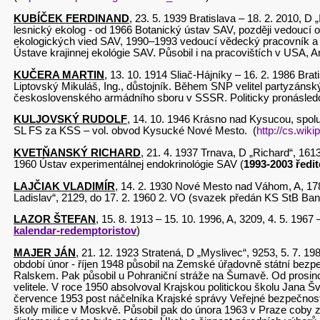
KUBÍČEK FERDINAND
, 23. 5. 1939 Bratislava – 18. 2. 2010, D
lesnický ekolog - od 1966 Botanický ústav SAV, později vedoucí 
ekologických vied SAV, 1990–1993 vedoucí vědecký pracovník a
Ústave krajinnej ekológie SAV. Působil i na pracovištích v USA,
KUČERA MARTIN
, 13. 10. 1914 Sliač-Hájníky – 16. 2. 1986 Brat
Liptovský Mikuláš, Ing., důstojník. Během SNP velitel partyzáns
československého armádního sboru v SSSR. Politicky pronásledo
KULJOVSKÝ RUDOLF
, 14. 10. 1946 Krásno nad Kysucou, spol
SL FS za KSS – vol. obvod Kysucké Nové Mesto. (
http://cs.wik
KVETŇANSKÝ RICHARD
, 21. 4. 1937 Trnava, D „Richard“, 16
1960 Ústav experimentálnej endokrinológie SAV (
1993-2003 ředit
LAJČIAK VLADIMÍR
, 14. 2. 1930 Nové Mesto nad Váhom, A, 178
Ladislav“, 2129, do 17. 2. 1960 2. VO (svazek předán KS StB Ban
LAZOR ŠTEFAN
, 15. 8. 1913 – 15. 10. 1996, A, 3209, 4. 5. 196
kalendar-redemptoristov
)
MAJER JÁN
, 21. 12. 1923 Stratená, D „Myslivec“, 9253, 5. 7. 19
období únor - říjen 1948 působil na Zemské úřadovně státní bezpe
Ralskem. Pak působil u Pohraniční stráže na Šumavě. Od prosince
velitele. V roce 1950 absolvoval Krajskou politickou školu Jana 
července 1953 post náčelníka Krajské správy Veřejné bezpečnosti
školy milice v Moskvě. Působil pak do února 1963 v Praze coby z