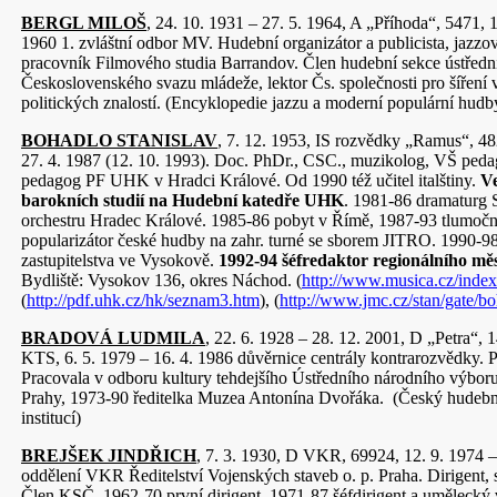
BERGL MILOŠ
, 24. 10. 1931 – 27. 5. 1964, A „Příhoda“, 5471, 1
1960 1. zvláštní odbor MV. Hudební organizátor a publicista, jazzo
pracovník Filmového studia Barrandov. Člen hudební sekce ústřed
Československého svazu mládeže, lektor Čs. společnosti pro šíření
politických znalostí. (Encyklopedie jazzu a moderní populární hudb
BOHADLO STANISLAV
, 7. 12. 1953, IS rozvědky „Ramus“, 48
27. 4. 1987 (12. 10. 1993). Doc. PhDr., CSC., muzikolog, VŠ ped
pedagog PF UHK v Hradci Králové. Od 1990 též učitel italštiny.
V
barokních studií na Hudební katedře UHK
. 1981-86 dramaturg
orchestru Hradec Králové. 1985-86 pobyt v Římě, 1987-93 tlumočn
popularizátor české hudby na zahr. turné se sborem JITRO. 1990-9
zastupitelstva ve Vysokově.
1992-94 šéfredaktor regionálního mě
Bydliště: Vysokov 136, okres Náchod. (
http://www.musica.cz/inde
(
http://pdf.uhk.cz/hk/seznam3.htm
), (
http://www.jmc.cz/stan/gate/b
BRADOVÁ LUDMILA
, 22. 6. 1928 – 28. 12. 2001, D „Petra“, 
KTS, 6. 5. 1979 – 16. 4. 1986 důvěrnice centrály kontrarozvědky. 
Pracovala v odboru kultury tehdejšího Ústředního národního výbor
Prahy, 1973-90 ředitelka Muzea Antonína Dvořáka. (Český hudební
institucí)
BREJŠEK JINDŘICH
, 7. 3. 1930, D VKR, 69924, 12. 9. 1974 –
oddělení VKR Ředitelství Vojenských staveb o. p. Praha. Dirigent, 
Člen KSČ. 1962-70 první dirigent, 1971-87 šéfdirigent a umělecký 