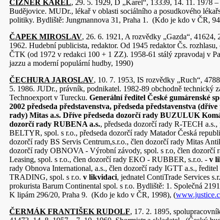
CIZNER KAREL
, 29. 5. 1929, D „Karel“, 13339, 14. 11. 1978 
Budějovice. MUDr., lékař v oblasti sociálního a posudkového lékařs
politiky. Bydliště: Jungmannova 31, Praha 1. (Kdo je kdo v ČR, 94
ČAPEK MIROSLAV
, 26. 6. 1921, A rozvědky „Gazda“, 41624, 2
1962. Hudební publicista, redaktor. Od 1945 redaktor Čs. rozhlasu,
ČTK (od 1972 v redakci 100 + 1 ZZ). 1958-61 stálý zpravodaj v Pa
jazzu a moderní populární hudby, 1990)
ČECHURA JAROSLAV
, 10. 7. 1953, IS rozvědky „Ruch“, 4788
5. 1986. JUDr., právník, podnikatel. 1982-89 obchodně technický zá
Technoexport v Turecku.
Generální ředitel České gumárenské spo
2002 předseda představenstva, předseda představenstva (dříve
rady) Mitas a.s. Dříve předseda dozorčí rady BUZULUK Komár
dozorčí rady RUBENA a.s.
, předseda dozorčí rady R-TECH a.s., 
BELTYR, spol. s r.o., předseda dozorčí rady Matador Česká republik
dozorčí rady BS Servis Centrum,s.r.o., člen dozorčí rady Mitas Antiko
dozorčí rady OBNOVA - Výrobní závody, spol. s r.o, člen dozor
Leasing, spol. s r.o., člen dozorčí rady EKO - RUBBER, s.r.o. -
v l
rady Obnova International, a.s., člen dozorčí rady IGTT a.s., ředite
TRADING, spol. s r.o.
v likvidaci
, jednatel ContiTrade Services s.r
prokurista Barum Continental spol. s r.o. Bydliště: 1. Společná 2191
K lipám 296/20, Praha 9. (Kdo je kdo v ČR, 1998), (
www.justice.
ČERMÁK FRANTIŠEK RUDOLF
, 17. 2. 1895, spolupracovní