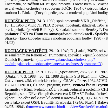
Lochmana, od začátku 60. let spolupracoval s orchestrem K. Vlacha
se ujal vedení orchestru) a souborem TOČR. 1964-67 působil jako 
souboru L. Pánka. (Encyklopedie jazzu a moderní populární hudby
DUDEŠEK PETR
, 24. 3. 1939, spolupracovník VKR „Oldřich“, 
18. 11. 1960 OVKR 71. PLD. Zpěvák, hudebník, skladatel. 1967 z
bez kapelníka (později Buřinky). Zakladatel souboru Berušky P. D
poslanec ČNR
za Hnutí za samosprávnou demokracii - Společ
Slezsko
. (Encyklopedie jazzu a moderní populární hudby, 1990), (
91/92)
DUCHÁČEK VOJTĚCH
, 29. 10. 1949, D „Lada“, 39072, od 4
se zaměřením na Rakousko. Trumpetista, zpěvák a kapelník dechov
Dolních Bojanovic. (
http://www.galanecka.cz/index3.php?
modul=galanecka_osobnosti/galanecka_osobnosti&pismeno=D
)
DUCHEK PETR
, 12. 9. 1953, D „Specialista“, 28525, 8. 6. 198
„Otakar“, 7. 3. 1988 – 30. 12. 1988 důvěrník StB Plzeň. Ing., CSc
Ústav teoret. zákl. chemické techniky ČSAV v Praze, 1984-87 VÚ
1987-90 UNIDO, Čs. spol. program, Plzeň,
1990-94 ředitel Výzk
keramiky v Plzni.
Pedagog ZČU v Plzni. Jednatel a společník
Republic, s.r.o. Dříve člen představenstva KERAST Praha, akciová 
výboru Společenství vlastníků domů Krašovská 6,8,10,12,14, v Plzn
cesty jako expert OSN. Bydliště: Krašovská 1724/6, Plzeň 1-Balo
94/95, 1994), (
http://www.nanotechindia.in/viewSpeakerMem.php?