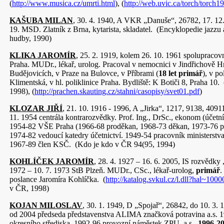
(
http://www.musica.cz/umrti.html
), (
http://web.uvic.ca/torch/torch19
KAŠUBA MILAN
, 30. 4. 1940, A VKR „Danuše“, 26782, 17. 12.
19. MSD. Zlatník z Brna, kytarista, skladatel. (Encyklopedie jazzu
hudby, 1990)
KLIKA JAROMÍR
, 25. 2. 1919, kolem 26. 10. 1961 spoluprac
Praha. MUDr., lékař, urolog. Pracoval v nemocnici v Jindřichově H
Budějovicích, v Praze na Bulovce, v Příbrami (
18 let primář
), v po
Klimentská, v hl. poliklinice Praha. Bydliště: K Botiči 8, Praha 10
1998), (
http://prachen.skauting.cz/stahni/casopisy/svet01.pdf
)
KLOZAR JIŘÍ
, 21. 10. 1916 - 1996, A „Jirka“, 1217, 9138, 40911
11. 1954 centrála kontrarozvědky. Prof. Ing., DrSc., ekonom (účetn
1954-82 VŠE Praha (1966-68 proděkan, 1968-73 děkan, 1973-76 p
1974-82 vedoucí katedry účetnictví. 1949-54 pracovník ministerstv
1967-89 člen KSČ. (Kdo je kdo v ČR 94(95, 1994)
KOHLÍČEK JAROMÍR
, 28. 4. 1927 – 16. 6. 2005, IS rozvědky
1972 – 10. 7. 1973 StB Plzeň. MUDr., CSc., lékař-urolog,
primář
.
poslance Jaromíra Kohlíčka. (
http://katalog.svkul.cz/l.dll?hal~100
v ČR, 1998)
KOJAN MILOSLAV
, 30. 1. 1949, D „Spojař“, 26842, do 10. 3. 
od 2004 předseda představenstva ALIMA značková potravina a.s. 
okresního střediska, 1992-96 provozní náměstek ZPU, a.s.,
1996-20