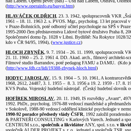
nad Labem. Operní pěvec (bas) – Ústí nad Labem, Ostrava, Olomo
(
http://www.operainfo.eu/basyst.htm
)
HLAVÁČEK OLDŘICH
, 23. 3. 1942, spolupracovník VKR „Šrá
1961 – 18. 11. 1963 2. s. PVOS. Mgr., psycholog. 13 let pracoval v
v Praze-Bohnicích, poté odborný učitel psychologie na SPŠ v Praz
1995-2000 člen představenstva Lidové bytové družstvo Praha 8, 2
Společenství domu čp. 1028 v Libni. Bydliště: Na Rokytce 1028/32
kdo v ČR 94/95, 1994), (
www.justice.cz
)
HLOCH ZBYNĚK
, 9. 7. 1934 – 26. 11. 1999, spolupracovník 
21. 11. 1960 – 25. 2. 1961 4. DD. Akad. arch., filmový architekt-s
Filmové studio Barrandov, poté pedagog FAMU a DAMU. (Kdo je
(
http://www.fdb.cz/lidi/19388-zbynek-hloch.html
)
HODYC JAROSLAV
, 15. 9. 1904 – 5. 10. 1961, A kontrarozv
1968, 2612, 24487, 3. 1. 1955 – 8. 3. 1956 a 19. 2. 1959 - 17. 8.
KVS Praha. Vojenský hudební nástrojař. (Český hudební slovník oso
HOFÍREK MIROSLAV
, 20. 11. 1949, IS rozvědky „Avant“, 4970
1992. PhDr., psycholog. 1976-88 vedoucí manželské a předmanžel
v Sokolově, 1988-90 vedoucí oddělení klinické psychologie v nemo
1990-92 poradce předsedy vlády ČSFR
, 1992 založil poradens
& PARTNEŘI CONSULTING v Karlových Varech. Jednatel a sp
CENTRUM s.r.o.,
společník
a likvidátor
ANY, spol. s r.o.
v likvi
společník ALDER PROJEKT s. r. o., jednatel a společník TSR, spol. 