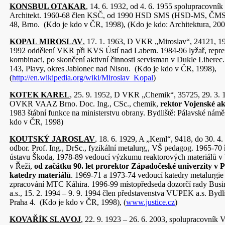
KONSBUL OTAKAR
, 14. 6. 1932, od 4. 6. 1955 spolupracovn
Architekt. 1960-68 člen KSČ, od 1990 HSD SMS (HSD-MS, ČMSS
48, Brno. (Kdo je kdo v ČR, 1998), (Kdo je kdo: Architektura, 200
KOPAL MIROSLAV
, 17. 1. 1963, D VKR „Miroslav“, 24121, 19.
1992 oddělení VKR při KVS Ústí nad Labem. 1984-96 lyžař, reprez
kombinaci, po skončení aktivní činnosti servisman v Dukle Liberec.
143, Plavy, okres Jablonec nad Nisou. (Kdo je kdo v ČR, 1998),
(
http://en.wikipedia.org/wiki/Miroslav_Kopal
)
KOTEK KAREL
, 25. 9. 1952, D VKR „Chemik“, 35725, 29. 3. 1
OVKR VAAZ Brno. Doc. Ing., CSc., chemik,
rektor Vojenské a
1983 štábní funkce na ministerstvu obrany. Bydliště: Pálavské námě
kdo v ČR, 1998)
KOUTSKÝ JAROSLAV
, 18. 6. 1929, A „Keml“, 9418, do 30. 4.
odbor. Prof. Ing., DrSc., fyzikální metalurg,, VŠ pedagog. 1965-70 ř
ústavu Škoda, 1978-89 vedoucí výzkumu reaktorových materiálů v 
v Řeži,
od začátku 90. let
prorektor Západočeské univerzity v P
katedry materiálů
. 1969-71 a 1973-74 vedoucí katedry metalurgie
zpracování MTC Káhira. 1996-99 místopředseda dozorčí rady Busi
a.s., 15. 2. 1994 – 9. 9. 1994 člen představenstva VUPEK a.s. Bydl
Praha 4. (Kdo je kdo v ČR, 1998), (
www.justice.cz
)
KOVAŘÍK SLAVOJ
, 22. 9. 1923 – 26. 6. 2003, spolupracovní