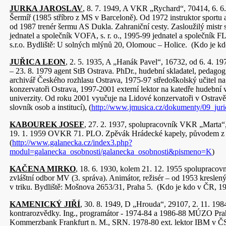
JURKA JAROSLAV
, 8. 7. 1949, A VKR „Rychard“, 70414, 6. 6.
Šermíř (1985 stříbro z MS v Barceloně). Od 1972 instruktor sportu
od 1987 trenér šermu AS Dukla. Zahraniční cesty. Zasloužilý mistr
jednatel a společník VOFA, s. r. o., 1995-99 jednatel a společ
s.r.o. Bydliště: U solných mlýnů 20, Olomouc – Holice. (Kdo je k
JUŘICA LEON
, 2. 5. 1935, A „Hanák Pavel“, 16732, od 6. 4. 1
– 23. 8. 1979 agent StB Ostrava. PhDr., hudební skladatel, pedago
archivář Českého rozhlasu Ostrava, 1975-97 středoškolský učitel n
konzervatoři Ostrava, 1997-2001 externí lektor na katedře hudební
univerzity. Od roku 2001 vyučuje na Lidové konzervatoři v Ostrav
slovník osob a institucí), (
http://www.jmusica.cz/dokumenty/09_juri
KABOUREK JOSEF
, 27. 2. 1937, spolupracovník VKR „Marta“,
19. 1. 1959 OVKR 71. PLO. Zpěvák Hrádecké kapely, původem z
(
http://www.galanecka.cz/index3.php?
modul=galanecka_osobnosti/galanecka_osobnosti&pismeno=K
)
KAČENA MIRKO
, 18. 6. 1930, kolem 21. 12. 1955 spolupracov
zvláštní odbor MV (3. správa). Animátor, režisér – od 1953 kreslený
v triku. Bydliště: Mošnova 2653/31, Praha 5. (Kdo je kdo v ČR, 1
KAMENICKÝ JIŘÍ
, 30. 8. 1949, D „Hrouda“, 29107, 2. 11. 1984
kontrarozvědky. Ing., programátor - 1974-84 a 1986-88 MÚZO Pra
Kommerzbank Frankfurt n. M., SRN. 1978-80 ext. lektor IBM v Č