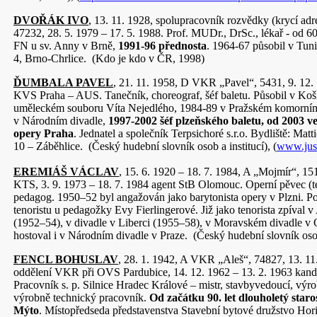
DVOŘÁK IVO
, 13. 11. 1928, spolupracovník rozvědky (krycí ad
47232, 28. 5. 1979 – 17. 5. 1988. Prof. MUDr., DrSc., lékař - od 60. l
FN u sv. Anny v Brně,
1991-96 přednosta
. 1964-67 působil v Tun
4, Brno-Chrlice. (Kdo je kdo v ČR, 1998)
ĎUMBALA PAVEL
, 21. 11. 1958, D VKR „Pavel“, 5431, 9. 12.
KVS Praha – AUS. Tanečník, choreograf, šéf baletu. Působil v Ko
uměleckém souboru Víta Nejedlého, 1984-89 v Pražském komorním
v Národním divadle,
1997-2002 šéf plzeňského baletu, od 2003 ve
opery Praha
. Jednatel a společník Terpsichoré s.r.o. Bydliště: Mat
10 – Záběhlice. (Český hudební slovník osob a institucí), (
www.just
EREMIÁŠ VÁCLAV
, 15. 6. 1920 – 18. 7. 1984, A „Mojmír“, 15
KTS, 3. 9. 1973 – 18. 7. 1984 agent StB Olomouc. Operní pěvec (te
pedagog. 1950–52 byl angažován jako barytonista opery v Plzni. Po
tenoristu u pedagožky Evy Fierlingerové. Již jako tenorista zpíval 
(1952–54), v divadle v Liberci (1955–58), v Moravském divadle v
hostoval i v Národním divadle v Praze. (Český hudební slovník osob
FENCL BOHUSLAV
, 28. 1. 1942, A VKR „Aleš“, 74827, 13. 11
oddělení VKR při OVS Pardubice, 14. 12. 1962 – 13. 2. 1963 kandi
Pracovník s. p. Silnice Hradec Králové – mistr, stavbyvedoucí, výro
výrobně technický pracovník.
Od začátku 90. let dlouholetý star
Mýto
. Místopředseda představenstva Stavební bytové družstvo Horiz