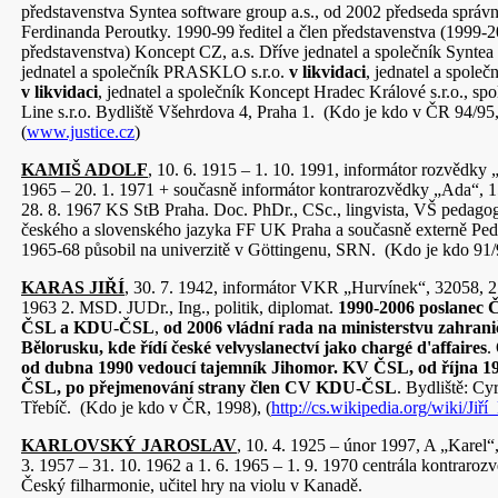
představenstva Syntea software group a.s., od 2002 předseda správ
Ferdinanda Peroutky. 1990-99 ředitel a člen představenstva (1999-
představenstva) Koncept CZ, a.s. Dříve jednatel a společník Syntea 
jednatel a společník PRASKLO s.r.o.
v likvidaci
, jednatel a společ
v likvidaci
, jednatel a společník Koncept Hradec Králové s.r.o., s
Line s.r.o. Bydliště Všehrdova 4, Praha 1. (Kdo je kdo v ČR 94/95
(
www.justice.cz
)
KAMIŠ ADOLF
, 10. 6. 1915 – 1. 10. 1991, informátor rozvědky 
1965 – 20. 1. 1971 + současně informátor kontrarozvědky „Ada“, 1
28. 8. 1967 KS StB Praha. Doc. PhDr., CSc., lingvista, VŠ pedago
českého a slovenského jazyka FF UK Praha a současně externě Pe
1965-68 působil na univerzitě v Göttingenu, SRN. (Kdo je kdo 91/
KARAS JIŘÍ
, 30. 7. 1942, informátor VKR „Hurvínek“, 32058, 27
1963 2. MSD. JUDr., Ing., politik, diplomat.
1990-2006 poslanec
ČSL a KDU-ČSL
,
od 2006 vládní rada na ministerstvu zahrani
Bělorusku, kde řídí české velvyslanectví jako chargé d'affaires
.
od dubna 1990 vedoucí tajemník Jihomor. KV ČSL, od října 1
ČSL, po přejmenování strany člen CV KDU-ČSL
. Bydliště: Cy
Třebíč. (Kdo je kdo v ČR, 1998), (
http://cs.wikipedia.org/wiki/Jiří
KARLOVSKÝ JAROSLAV
, 10. 4. 1925 – únor 1997, A „Karel“,
3. 1957 – 31. 10. 1962 a 1. 6. 1965 – 1. 9. 1970 centrála kontrarozv
Český filharmonie, učitel hry na violu v Kanadě.