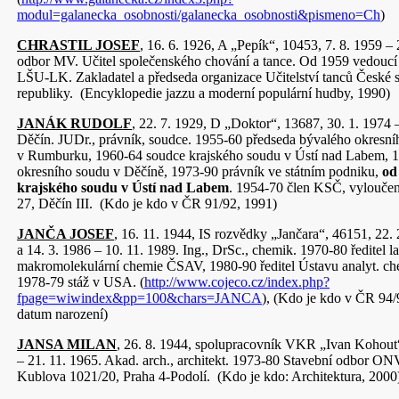
modul=galanecka_osobnosti/galanecka_osobnosti&pismeno=Ch
)
CHRASTIL JOSEF
, 16. 6. 1926, A „Pepík“, 10453, 7. 8. 1959 – 
odbor MV. Učitel společenského chování a tance. Od 1959 vedoucí
LŠU-LK. Zakladatel a předseda organizace Učitelství tanců České so
republiky. (Encyklopedie jazzu a moderní populární hudby, 1990)
JANÁK RUDOLF
, 22. 7. 1929, D „Doktor“, 13687, 30. 1. 1974 
Děčín. JUDr., právník, soudce. 1955-60 předseda bývalého okresn
v Rumburku, 1960-64 soudce krajského soudu v Ústí nad Labem, 
okresního soudu v Děčíně, 1973-90 právník ve státním podniku,
od
krajského soudu v Ústí nad Labem
. 1954-70 člen KSČ, vyloučen
27, Děčín III. (Kdo je kdo v ČR 91/92, 1991)
JANČA JOSEF
, 16. 11. 1944, IS rozvědky „Jančara“, 46151, 22. 
a 14. 3. 1986 – 10. 11. 1989. Ing., DrSc., chemik. 1970-80 ředitel l
makromolekulární chemie ČSAV, 1980-90 ředitel Ústavu analyt. 
1978-79 stáž v USA. (
http://www.cojeco.cz/index.php?
fpage=wiwindex&pp=100&chars=JANCA
), (Kdo je kdo v ČR 94/
datum narození)
JANSA MILAN
, 26. 8. 1944, spolupracovník VKR „Ivan Kohout“
– 21. 11. 1965. Akad. arch., architekt. 1973-80 Stavební odbor ON
Kublova 1021/20, Praha 4-Podolí. (Kdo je kdo: Architektura, 2000