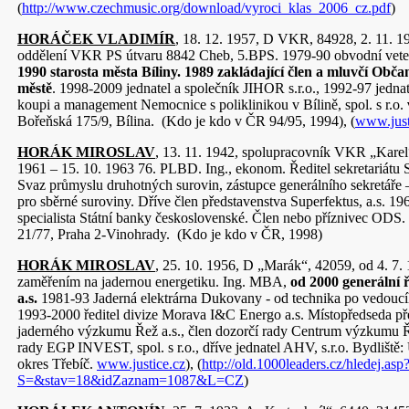
(
http://www.czechmusic.org/download/vyroci_klas_2006_cz.pdf
)
HORÁČEK VLADIMÍR
, 18. 12. 1957, D VKR, 84928, 2. 11. 1
oddělení VKR PS útvaru 8842 Cheb, 5.BPS. 1979-90 obvodní veter
1990 starosta města Bíliny. 1989 zakládající člen a mluvčí Obča
městě
. 1998-2009 jednatel a společník JIHOR s.r.o., 1992-97 jedna
koupi a management Nemocnice s poliklinikou v Bílině, spol. s r.o.
Bořeňská 175/9, Bílina. (Kdo je kdo v ČR 94/95, 1994), (
www.just
HORÁK MIROSLAV
, 13. 11. 1942, spolupracovník VKR „Karel“
1961 – 15. 10. 1963 76. PLBD. Ing., ekonom. Ředitel sekretar
Svaz průmyslu druhotných surovin, zástupce generálního sekretáře
pro sběrné suroviny. Dříve člen představenstva Superfektus, a.s. 19
specialista Státní banky československé. Člen nebo příznivec ODS.
21/77, Praha 2-Vinohrady. (Kdo je kdo v ČR, 1998)
HORÁK MIROSLAV
, 25. 10. 1956, D „Marák“, 42059, od 4. 7.
zaměřením na jadernou energetiku. Ing. MBA,
od 2000 generální 
a.s.
1981-93 Jaderná elektrárna Dukovany - od technika po vedou
1993-2000 ředitel divize Morava I&C Energo a.s. Místopředseda př
jaderného výzkumu Řež a.s., člen dozorčí rady Centrum výzkumu Řež
rady EGP INVEST, spol. s r.o., dříve jednatel AHV, s.r.o. Bydliště: 
okres Třebíč.
www.justice.cz
), (
http://old.1000leaders.cz/hledej.asp
S=&stav=18&idZaznam=1087&L=CZ
)