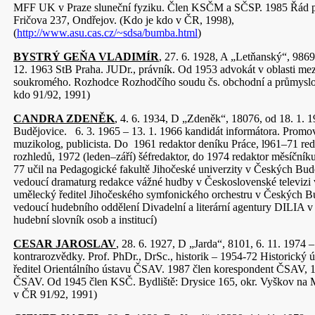
MFF UK v Praze sluneční fyziku. Člen KSČM a SČSP. 1985 Řád pr
Fričova 237, Ondřejov. (Kdo je kdo v ČR, 1998),
(
http://www.asu.cas.cz/~sdsa/bumba.html
)
BYSTRÝ GEŇA VLADIMÍR
, 27. 6. 1928, A „Letňanský“, 9869
12. 1963 StB Praha. JUDr., právník. Od 1953 advokát v oblasti me
soukromého. Rozhodce Rozhodčího soudu čs. obchodní a průmysl
kdo 91/92, 1991)
CANDRA ZDENĚK
, 4. 6. 1934, D „Zdeněk“, 18076, od 18. 1. 
Budějovice. 6. 3. 1965 – 13. 1. 1966 kandidát informátora. Prom
muzikolog, publicista. Do 1961 redaktor deníku Práce, l961–71 re
rozhledů, 1972 (leden–září) šéfredaktor, do 1974 redaktor měsíčn
77 učil na Pedagogické fakultě Jihočeské univerzity v Českých Bu
vedoucí dramaturg redakce vážné hudby v Československé televizi
umělecký ředitel Jihočeského symfonického orchestru v Českých B
vedoucí hudebního oddělení Divadelní a literární agentury DILIA 
hudební slovník osob a institucí)
CESAR JAROSLAV
, 28. 6. 1927, D „Jarda“, 8101, 6. 11. 1974 –
kontrarozvědky. Prof. PhDr., DrSc., historik – 1954-72 Historický
ředitel Orientálního ústavu ČSAV. 1987 člen korespondent ČSAV, 1
ČSAV. Od 1945 člen KSČ. Bydliště: Drysice 165, okr. Vyškov na 
v ČR 91/92, 1991)