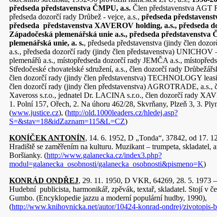
předseda představenstva ČMPU, a.s.
Člen představenstva AGT Re
předseda dozorčí rady Drůbež - vejce, a.s.,
předseda představens
předseda představenstva XAVEROV holding, a.s., předseda do
Západočeská plemenářská unie a.s., předseda představenstva
plemenářská unie, a. s.
, předseda představenstva (jindy člen do
a.s., předseda dozorčí rady (jindy člen představenstva) UNICHOV –
plemenářů a.s., místopředseda dozorčí rady JEMČA a.s., místopředs
Středočeské chovatelské sdružení, a.s., člen dozorčí rady Drůbežářs
člen dozorčí rady (jindy člen představenstva) TECHNOLOGY leasi
člen dozorčí rady (jindy člen představenstva) AGROTRADE, a.s., č
Xaveross s.r.o., jednatel Dr. LACINA s.r.o., člen dozorčí rady XAV
1. Polní 157, Ořech, 2. Na úhoru 462/28, Skvrňany, Plzeň 3, 3. Plyn
(
www.justice.cz
), (
http://old.1000leaders.cz/hledej.asp?
S=&stav=18&idZaznam=115&L=CZ
)
KONÍČEK ANTONÍN
, 14. 6. 1952, D „Tonda“, 37842, od 17. 
Hradiště se zaměřením na kulturu. Muzikant – trumpeta, skladatel, a
Boršianky. (
http://www.galanecka.cz/index3.php?
modul=galanecka_osobnosti/galanecka_osobnosti&pismeno=K
)
KONRÁD ONDŘEJ
, 29. 11. 1950, D VKR, 64269, 28. 5. 1973 –
Hudební publicista, harmonikář, zpěvák, textař, skladatel. Stojí v če
Gumbo. (Encyklopedie jazzu a moderní populární hudby, 1990),
(
http://www.knihovnicka.net/autor/10424-konrad-ondrej/zivotopis-bi