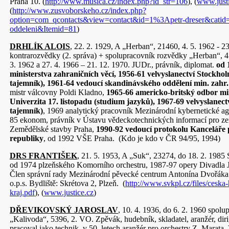
Praha 10. (
http://www.musica.cz/index.php?id_str=106
), (
www.justi
(
http://www.zusvoborskeho.cz/index.php?
option=com_qcontacts&view=contact&id=1%3Apetr-dreser&catid
oddeleni&Itemid=81
)
DRHLÍK ALOIS
, 22. 2. 1929, A „Herban“, 21460, 4. 5. 1962 - 23
kontrarozvědky (2. správa) + spolupracovník rozvědky „Herban“, 4
3. 1962 a 27. 4. 1966 – 21. 12. 1970. JUDr., právník, diplomat.
od 
ministerstva zahraničních věcí, 1956-61 velvyslanectví Stockholm 
tajemník), 1961-64 vedoucí skandinávského oddělení min. zahr.
mistr válcovny Poldi Kladno,
1965-66 americko-britský odbor min
Univerzita 17. listopadu (studium jazyků), 1967-69 velvyslanectv
tajemník)
, 1969 analytický pracovník Mezinárodní kybernetické ag
85 ekonom, právník v Ústavu vědeckotechnických informací pro ze
Zemědělské stavby Praha,
1990-92 vedoucí protokolu Kanceláře 
republiky
, od 1992 VŠE Praha. (Kdo je kdo v ČR 94/95, 1994)
DRS FRANTIŠEK
, 21. 5. 1953, A „Suk“, 23274, do 18. 2. 1985 
od 1974 plzeňského Komorního orchestru, 1987-97 opery Divadla J.
Člen správní rady Mezinárodní pěvecké centrum Antonína Dvořáka
o.p.s. Bydliště: Skrétova 2, Plzeň. (
http://www.svkpl.cz/files/ceska
kraj.pdf
), (
www.justice.cz
)
DŘEVIKOVSKÝ JAROSLAV
, 10. 4. 1936, do 6. 2. 1960 spo
„Kalivoda“, 5396, 2. VO. Zpěvák, hudebník, skladatel, aranžér, dir
pracoval jako technik, v 50. letech aranžér pro orchestry Z. Marata,