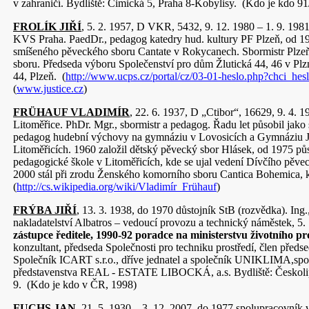
v zahraničí. Bydliště: Čimická 5, Praha 8-Kobylisy. (Kdo je kdo 91
FROLÍK JIŘÍ
, 5. 2. 1957, D VKR, 5432, 9. 12. 1980 – 1. 9. 19
KVS Praha. PaedDr., pedagog katedry hud. kultury PF Plzeň, od 19
smíšeného pěveckého sboru Cantate v Rokycanech. Sbormistr Plz
sboru. Předseda výboru Společenství pro dům Žlutická 44, 46 v Plzn
44, Plzeň. (
http://www.ucps.cz/portal/cz/03-01-heslo.php?chci_hes
(
www.justice.cz
)
FRÜHAUF VLADIMÍR
, 22. 6. 1937, D „Ctibor“, 16629, 9. 4. 
Litoměřice. PhDr. Mgr., sbormistr a pedagog. Řadu let působil jako
pedagog hudební výchovy na gymnáziu v Lovosicích a Gymnáziu 
Litoměřicích. 1960 založil dětský pěvecký sbor Hlásek, od 1975 půs
pedagogické škole v Litoměřicích, kde se ujal vedení Dívčího pěve
2000 stál při zrodu Ženského komorního sboru Cantica Bohemica, 
(
http://cs.wikipedia.org/wiki/Vladimír_Frühauf
)
FRÝBA JIŘÍ
, 13. 3. 1938, do 1970 důstojník StB (rozvědka). Ing.
nakladatelství Albatros – vedoucí provozu a technický náměstek, 5.
zástupce ředitele, 1990-92 poradce na ministerstvu životního pr
konzultant, předseda Společnosti pro techniku prostředí, člen před
Společník ICART s.r.o., dříve jednatel a společník UNIKLIMA,spol.
představenstva REAL - ESTATE LIBOCKÁ, a.s. Bydliště: Českoli
9. (Kdo je kdo v ČR, 1998)
FUCHS JAN
, 21. 5. 1930 – 3. 12. 2007, do 1977 spolupracovník