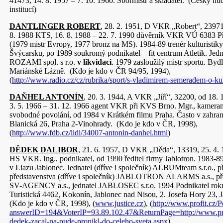
41473, 14. 8. 1957 – 7. 10. 1960. Sbormistr a skladatel. (Český hu
institucí)
DANTLINGER ROBERT
, 28. 2. 1951, D VKR „Robert“, 23971,
8. 1988 KTS, 16. 8. 1988 – 22. 7. 1990 důvěrník VKR VÚ 6383 Př
(1979 mistr Evropy, 1977 bronz na MS). 1984-89 trenér kulturistik
Švýcarsku, po 1989 soukromý podnikatel – fit centrum Atletik. Jedn
ROZAMI spol. s r.o.
v likvidaci
. 1979 zasloužilý mistr sportu. Byd
Mariánské Lázně. (Kdo je kdo v ČR 94/95, 1994),
(
http://www.radio.cz/cz/rubrika/sport/s-vladimirem-semeradem-o-kul
DAŇHEL ANTONÍN
, 20. 3. 1944, A VKR „Jiří“, 32200, od 18
3. 5. 1966 – 31. 12. 1966 agent VKR při KVS Brno. Mgr., kamera
svobodné povolání, od 1984 v Krátkém filmu Praha. Často v zahrani
Blanická 26, Praha 2-Vinohrady. (Kdo je kdo v ČR, 1998),
(
http://www.fdb.cz/lidi/34007-antonin-danhel.html
)
DĚDEK DALIBOR
, 21. 6. 1957, D VKR „Děda“, 13319, 25. 4. 
HS VKR. Ing., podnikatel, od 1990 ředitel firmy Jablotron. 1983-8
v Liazu Jablonec. Jednatel (dříve i společník) ALBUMteam s.r.o., p
představenstva (dříve i společník) JABLOTRON ALARMS a.s., pře
SV-AGENCY a.s., jednatel JABLOSEC s.r.o. 1994 Podnikatel roku.
Turistická 4462, Kokonín, Jablonec nad Nisou, 2. Josefa Hory 23, 
(Kdo je kdo v ČR, 1998), (
www.justice.cz
), (
http://www.profit.cz/P
answerID=194&VoterIP=93.89.102.47&ReturnPage=http://www.profi
dedek-zacal-na-pude-pronikl-do-celeho-sveta.aspx
)