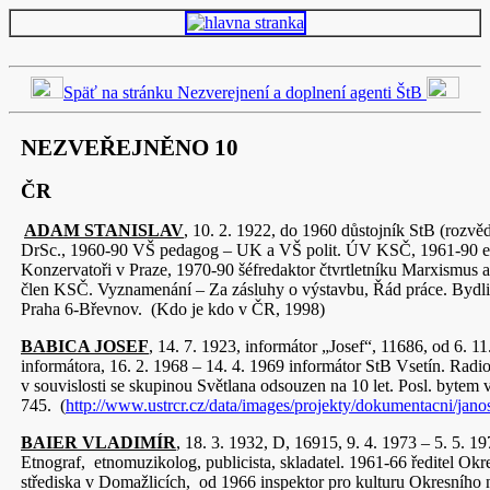
Späť na stránku Nezverejnení a doplnení agenti ŠtB
NEZVEŘEJNĚNO 10
ČR
ADAM STANISLAV
, 10. 2. 1922, do 1960 důstojník StB (rozvěd
DrSc., 1960-90 VŠ pedagog – UK a VŠ polit. ÚV KSČ, 1961-90 ex
Konzervatoři v Praze, 1970-90 šéfredaktor čtvrtletníku Marxismus 
člen KSČ. Vyznamenání – Za zásluhy o výstavbu, Řád práce. Bydliš
Praha 6-Břevnov. (Kdo je kdo v ČR, 1998)
BABICA JOSEF
, 14. 7. 1923, informátor „Josef“, 11686, od 6. 1
informátora, 16. 2. 1968 – 14. 4. 1969 informátor StB Vsetín. Rad
v souvislosti se skupinou Světlana odsouzen na 10 let. Posl. bytem 
745. (
http://www.ustrcr.cz/data/images/projekty/dokumentacni/jano
BAIER VLADIMÍR
, 18. 3. 1932, D, 16915, 9. 4. 1973 – 5. 5. 
Etnograf, etnomuzikolog, publicista, skladatel. 1961-66 ředitel Okr
střediska v Domažlicích, od 1966 inspektor pro kulturu Okresního