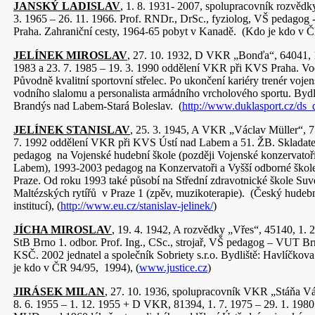
JANSKÝ LADISLAV
, 1. 8. 1931- 2007, spolupracovník rozvědk
3. 1965 – 26. 11. 1966. Prof. RNDr., DrSc., fyziolog, VŠ pedagog
Praha. Zahraniční cesty, 1964-65 pobyt v Kanadě. (Kdo je kdo v 
JELÍNEK MIROSLAV
, 27. 10. 1932, D VKR „Bonďa“, 64041, 1
1983 a 23. 7. 1985 – 19. 3. 1990 oddělení VKR při KVS Praha. Vod
Původně kvalitní sportovní střelec. Po ukončení kariéry trenér vojen
vodního slalomu a personalista armádního vrcholového sportu. Bydl
Brandýs nad Labem-Stará Boleslav. (
http://www.duklasport.cz/ds_
JELÍNEK STANISLAV
, 25. 3. 1945, A VKR „Václav Müller“, 77
7. 1992 oddělení VKR při KVS Ústí nad Labem a 51. ŽB. Skladate
pedagog na Vojenské hudební škole (později Vojenské konzervatoř
Labem), 1993-2003 pedagog na Konzervatoři a Vyšší odborné škole
Praze. Od roku 1993 také působí na Střední zdravotnické škole Suv
Maltézských rytířů v Praze 1 (zpěv, muzikoterapie). (Český hudebn
institucí), (
http://www.eu.cz/stanislav-jelinek/
)
JÍCHA MIROSLAV
, 19. 4. 1942, A rozvědky „Vřes“, 45140, 1. 2
StB Brno 1. odbor. Prof. Ing., CSc., strojař, VŠ pedagog – VUT Br
KSČ. 2002 jednatel a společník Sobriety s.r.o. Bydliště: Havlíčkov
je kdo v ČR 94/95, 1994), (
www.justice.cz
)
JIRÁSEK MILAN
, 27. 10. 1936, spolupracovník VKR „Stáňa Vá
8. 6. 1955 – 1. 12. 1955 + D VKR, 81394, 1. 7. 1975 – 29. 1. 1