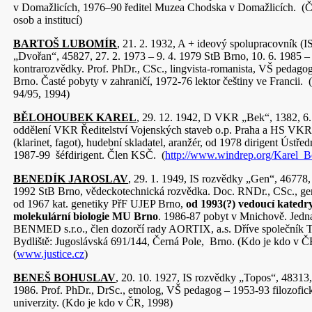
v Domažlicích, 1976–90 ředitel Muzea Chodska v Domažlicích. (Č
osob a institucí)
BARTOŠ LUBOMÍR
, 21. 2. 1932, A + ideový spolupracovník (I
„Dvořan“, 45827, 27. 2. 1973 – 9. 4. 1979 StB Brno, 10. 6. 1985 
kontrarozvědky. Prof. PhDr., CSc., lingvista-romanista, VŠ peda
Brno. Časté pobyty v zahraničí, 1972-76 lektor češtiny ve Francii.
94/95, 1994)
BĚLOHOUBEK KAREL
, 29. 12. 1942, D VKR „Bek“, 1382, 6. 
oddělení VKR Ředitelství Vojenských staveb o.p. Praha a HS VKR
(klarinet, fagot), hudební skladatel, aranžér, od 1978 dirigent Úst
1987-99 šéfdirigent. Člen KSČ. (
http://www.windrep.org/Karel_
BENEDÍK JAROSLAV
, 29. 1. 1949, IS rozvědky „Gen“, 46778, 
1992 StB Brno, vědeckotechnická rozvědka. Doc. RNDr., CSc., ge
od 1967 kat. genetiky PřF UJEP Brno,
od 1993(?) vedoucí katedry
molekulární biologie MU Brno
. 1986-87 pobyt v Mnichově. Jedna
BENMED s.r.o., člen dozorčí rady AORTIX, a.s. Dříve společník
Bydliště: Jugoslávská 691/144, Černá Pole, Brno. (Kdo je kdo v Č
(
www.justice.cz
)
BENEŠ BOHUSLAV
, 20. 10. 1927, IS rozvědky „Topos“, 48313, 
1986. Prof. PhDr., DrSc., etnolog, VŠ pedagog – 1953-93 filozofic
univerzity. (Kdo je kdo v ČR, 1998)