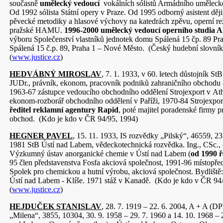
současně
umělecký vedoucí
vokálních sólistů Armádního uměleck
Od 1992 sólista Státní opery v Praze. Od 1995 odborný asistent dějin
pěvecké metodiky a hlasové výchovy na katedrách zpěvu, operní rež
pražské HAMU.
1996-2000 umělecký vedoucí operního studia
výboru Společenství vlastníků jednotek domu Spálená 15 čp. 89 Pra
Spálená 15 č.p. 89, Praha 1 – Nové Město. (Český hudební slovník o
(
www.justice.cz
)
HEDVÁBNÝ MIROSLAV
, 7. 1. 1933, v 60. letech důstojník StB
JUDr., právník, ekonom, pracovník podniků zahraničního obchodu
1963-67 zástupce vedoucího obchodního oddělení Strojexport v At
ekonom-rozborář obchodního oddělení v Paříži, 1970-84 Strojexpor
ředitel reklamní agentury Rapid
, poté majitel poradenské firmy 
obchod. (Kdo je kdo v ČR 94/95, 1994)
HEGNER PAVEL
, 15. 11. 1933, IS rozvědky „Pilský“, 46559, 23
1981 StB Ústí nad Labem, vědeckotechnická rozvědka. Ing., CSc.,
Výzkumný ústav anorganické chemie v Ústí nad Labem (
od 1990 ř
95 člen představenstva Fosfa akciová společnost, 1991-96 místopře
Spolek pro chemickou a hutní výrobu, akciová společnost. Bydliště
Ústí nad Labem - Klíše. 1971 stáž v Kanadě. (Kdo je kdo v ČR 94/
(
www.justice.cz
)
HEJDUČEK STANISLAV
, 28. 7. 1919 – 22. 6. 2004, A + A (D
„Milena“, 3855, 10304, 30. 9. 1958 – 29. 7. 1960 a 14. 10. 1968 – 