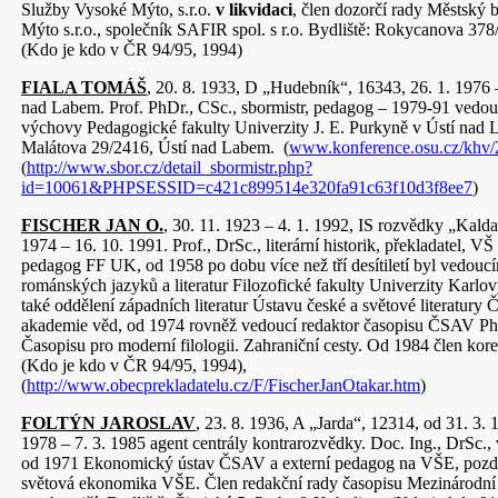
Služby Vysoké Mýto, s.r.o.
v likvidaci
, člen dozorčí rady Městský
Mýto s.r.o., společník SAFIR spol. s r.o. Bydliště: Rokycanova 37
(Kdo je kdo v ČR 94/95, 1994)
FIALA TOMÁŠ
, 20. 8. 1933, D „Hudebník“, 16343, 26. 1. 1976 
nad Labem. Prof. PhDr., CSc., sbormistr, pedagog – 1979-91 vedou
výchovy Pedagogické fakulty Univerzity J. E. Purkyně v Ústí nad 
Malátova 29/2416, Ústí nad Labem. (
www.konference.osu.cz/khv/2
(
http://www.sbor.cz/detail_sbormistr.php?
id=10061&PHPSESSID=c421c899514e320fa91c63f10d3f8ee7
)
FISCHER JAN O.
, 30. 11. 1923 – 4. 1. 1992, IS rozvědky „Kalda
1974 – 16. 10. 1991. Prof., DrSc., literární historik, překladatel, 
pedagog FF UK, od 1958 po dobu více než tří desítiletí byl vedouc
románských jazyků a literatur Filozofické fakulty Univerzity Karlo
také oddělení západních literatur Ústavu české a světové literatury
akademie věd, od 1974 rovněž vedoucí redaktor časopisu ČSAV Phi
Časopisu pro moderní filologii. Zahraniční cesty. Od 1984 člen k
(Kdo je kdo v ČR 94/95, 1994),
(
http://www.obecprekladatelu.cz/F/FischerJanOtakar.htm
)
FOLTÝN JAROSLAV
, 23. 8. 1936, A „Jarda“, 12314, od 31. 3.
1978 – 7. 3. 1985 agent centrály kontrarozvědky. Doc. Ing., DrSc.,
od 1971 Ekonomický ústav ČSAV a externí pedagog na VŠE, pozdě
světová ekonomika VŠE. Člen redakční rady časopisu Mezinárodní