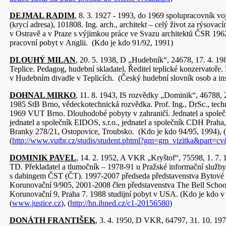
DEJMAL RADIM
, 8. 3. 1927 - 1993, do 1969 spolupracovník v
(krycí adresa), 101808. Ing. arch., architekt – celý život za rýsov
v Ostravě a v Praze s výjimkou práce ve Svazu architektů ČSR 196
pracovní pobyt v Anglii. (Kdo je kdo 91/92, 1991)
DLOUHÝ MILAN
, 20. 5. 1938, D „Hudebník“, 24678, 17. 4. 19
Teplice. Pedagog, hudební skladatel. Ředitel teplické konzervatoře. 
v Hudebním divadle v Teplicích. (Český hudební slovník osob a inst
DOHNAL MIRKO
, 11. 8. 1943, IS rozvědky „Dominik“, 46788, 2
1985 StB Brno, vědeckotechnická rozvědka. Prof. Ing., DrSc., tec
1969 VUT Brno. Dlouhodobé pobyty v zahraničí. Jednatel a společ
jednatel a společník EIDOS, s.r.o., jednatel a společník CDH Praha, s
Branky 278/21, Ostopovice, Troubsko. (Kdo je kdo 94/95, 1994), (
(
http://www.vutbr.cz/studis/student.phtml?gm=gm_vizitka&part=c
DOMINIK PAVEL
, 14. 2. 1952, A VKR „Kryštof“, 75598, 1. 7. 1
TD. Překladatel a tlumočník – 1978-91 u Pražské informační služby
s dabingem ČST (ČT). 1997-2007 předseda představenstva Bytové 
Korunovační 9/905, 2001-2008 člen představenstva The Bell School 
Korunovační 9, Praha 7. 1988 studijní pobyt v USA. (Kdo je kdo v
(
www.justice.cz
), (
http://hn.ihned.cz/c1-20156580
)
DONÁTH FRANTIŠEK
, 3. 4. 1950, D VKR, 64797, 31. 10. 197