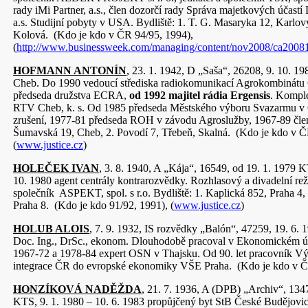
rady iMi Partner, a.s., člen dozorčí rady Správa majetkových účast
a.s. Studijní pobyty v USA. Bydliště: 1. T. G. Masaryka 12, Karlov
Kolová. (Kdo je kdo v ČR 94/95, 1994),
(
http://www.businessweek.com/managing/content/nov2008/ca200
HOFMANN ANTONÍN
, 23. 1. 1942, D „Saša“, 26208, 9. 10. 19
Cheb. Do 1990 vedoucí střediska radiokomunikací Agrokombinátu
předseda družstva ECRA,
od 1992 majitel rádia Ergensis
. Komple
RTV Cheb, k. s. Od 1985 předseda Městského výboru Svazarmu v 
zrušení, 1977-81 předseda ROH v závodu Agroslužby, 1967-89 člen
Šumavská 19, Cheb, 2. Povodí 7, Třebeň, Skalná. (Kdo je kdo v Č
(
www.justice.cz
)
HOLEČEK IVAN
, 3. 8. 1940, A „Kája“, 16549, od 19. 1. 1979 K
10. 1980 agent centrály kontrarozvědky. Rozhlasový a divadelní re
společník ASPEKT, spol. s r.o. Bydliště: 1. Kaplická 852, Praha 4
Praha 8. (Kdo je kdo 91/92, 1991), (
www.justice.cz
)
HOLUB ALOIS
, 7. 9. 1932, IS rozvědky „Balón“, 47259, 19. 6. 
Doc. Ing., DrSc., ekonom. Dlouhodobě pracoval v Ekonomickém 
1967-72 a 1978-84 expert OSN v Thajsku. Od 90. let pracovník V
integrace ČR do evropské ekonomiky VŠE Praha. (Kdo je kdo v Č
HONZÍKOVÁ NADĚŽDA
, 21. 7. 1936, A (DPB) „Archiv“, 134
KTS, 9. 1. 1980 – 10. 6. 1983 propůjčený byt StB České Budějovi