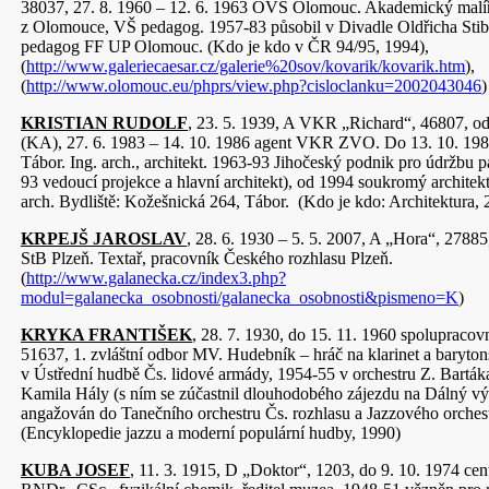
38037, 27. 8. 1960 – 12. 6. 1963 OVS Olomouc. Akademický malíř
z Olomouce, VŠ pedagog. 1957-83 působil v Divadle Oldřicha Stib
pedagog FF UP Olomouc. (Kdo je kdo v ČR 94/95, 1994),
(
http://www.galeriecaesar.cz/galerie%20sov/kovarik/kovarik.htm
),
(
http://www.olomouc.eu/phprs/view.php?cisloclanku=2002043046
)
KRISTIAN RUDOLF
, 23. 5. 1939, A VKR „Richard“, 46807, o
(KA), 27. 6. 1983 – 14. 10. 1986 agent VKR ZVO. Do 13. 10. 19
Tábor. Ing. arch., architekt. 1963-93 Jihočeský podnik pro údržbu
93 vedoucí projekce a hlavní architekt), od 1994 soukromý architekt 
arch. Bydliště: Kožešnická 264, Tábor. (Kdo je kdo: Architektura, 
KRPEJŠ JAROSLAV
, 28. 6. 1930 – 5. 5. 2007, A „Hora“, 2788
StB Plzeň. Textař, pracovník Českého rozhlasu Plzeň.
(
http://www.galanecka.cz/index3.php?
modul=galanecka_osobnosti/galanecka_osobnosti&pismeno=K
)
KRYKA FRANTIŠEK
, 28. 7. 1930, do 15. 11. 1960 spolupracovn
51637, 1. zvláštní odbor MV. Hudebník – hráč na klarinet a baryto
v Ústřední hudbě Čs. lidové armády, 1954-55 v orchestru Z. Barták
Kamila Hály (s ním se zúčastnil dlouhodobého zájezdu na Dálný v
angažován do Tanečního orchestru Čs. rozhlasu a Jazzového orches
(Encyklopedie jazzu a moderní populární hudby, 1990)
KUBA JOSEF
, 11. 3. 1915, D „Doktor“, 1203, do 9. 10. 1974 cen