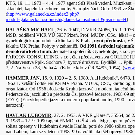
KTS, 19. 11. 1973 – 4. 4. 1977 agent StB Plzeň vedení. Muzikant – 
skladatel, kapelník dechové hudby Staroplzeňáci. Od r. 1969 ve Šk
(
http://www.galanecka.cz/index3.php?
modul=galanecka_osobnosti/galanecka_osobnosti&pismeno=H
)
HALAŠKA MICHAEL
, 26. 6. 1947, D VKR 74986, 15. 1. 1976 
MSD, oddělení VKR VÚ 5937 Plzeň. Prof. MUDr., CSc., lékař – o
gynekologicko-porodnická klinika UK Praha,
nyní přednosta
, VŠ 
fakulta UK Praha. Pobyty v zahraničí.
Od 1991 ústřední tajemní
demokratického hnutí
. Jednatel a společník Gynekologie, s.r.o., j
PARCON CONSULTING, s.r.o., člen představenstva COLLEGIUM,
představenstva Pplk. Sochora 7, bytové družstvo. Bydliště: 1. Pplk
7, 2. Na Veselí 28, Praha 4. (Kdo je kdo v ČR 94/95, 1994), (
www.j
HAMMER JAN
, 15. 9. 1920 – 2. 5. 1989, A „Hudebník“, 6478, 1
1962 1. zvláštní oddělení KS MV Praha. MUDr., CSc., kardiolog, h
organizátor. Od 1956 předseda Kruhu jazzové a moderní taneční hu
Federace čs. jazzklubů a předseda Čs. jazzové federace. 1968-69 
(EZO), (Encyklopedie jazzu a moderní populární hudby, 1990 – uv
narození)
HAVLÁK LUBOMÍR
, 27. 2. 1953, A VKR „Karel“, 35564, od 2
9. 1989 – 12. 9. 1990 agent FNMO a GŠ 4. odd. Mgr., operní pěvec
sólista operety v Hudebním divadle Karlín, poté do 1986 sólista ope
nad Labem, kam se v letech 1998–99 navrátil jako
šéf opery
. 1986