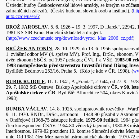
Ústřední hudby Československé lidové armády, se kterým se zúčast
zahraničních zájezdů. (Český hudební slovník osob a institucí), (
ht
auto.cz/de/user/6
)
BROŽ JAROSLAV
, 5. 6. 1926 – 19. 3. 1997, D „Jarek“, 22942, 1
1981 KS StB Brno. Hudební skladatel a dirigent.
(
http://www.czechmusic.org/download/vyroci_klas_2006_cz.pdf
)
BRŮŽEK ANTONÍN
, 28. 10. 1929, do 13. 6. 1956 spolupracovn
1. zvláštní odbor MV (4. správa MV). Prof. Ing., DrSc., ekonom, 
úvěr. ekonom SBČS, od 1957 pedagog ČVUT a VŠE,
1985-90 re
1998 místopředseda představenstva Investiční fond Dialog-Invest
Bydliště: Bedrnova 253/16, Praha 5. (Kdo je kdo v ČR, 1998), (
ww
BUBIK RUDOLF
, 11. 1. 1941, A „Franta“, 21644, od 27. 9. 197
29. 7. 1982 StB Ostrava. Biskup Apoštolské církve v ČR,
v 90. le
Apoštolské církve v ČR
. Bydliště: Albrechtice 504, okres Karvin
1998)
BUMBA VÁCLAV
, 14. 8. 1925, spolupracovník rozvědky „Ward“
9. 11. 1970. RNDr., DrSc., astronom – 1948-90 působil v Astron
v Ondřejově (1968-75 zástupce ředitele,
1975-90 ředitel
). 1964 pů
člen korespondent ČSAV. 1964-80 vědecký tajemník, 1980-83 míst
Interkosmos. 1979-82 prezident 10. komise Sluneční aktivita Mezin
unie. Od 1981 člen Mezinárodní astronautické akademie. 1970-72 e