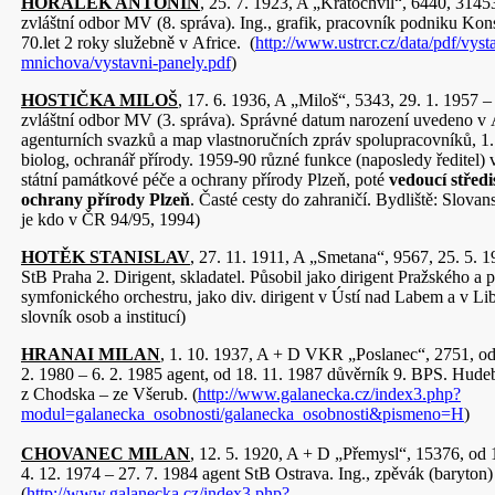
HORÁLEK ANTONÍN
, 25. 7. 1923, A „Kratochvíl“, 6440, 31453
zvláštní odbor MV (8. správa). Ing., grafik, pracovník podniku Kon
70.let 2 roky služebně v Africe. (
http://www.ustrcr.cz/data/pdf/vyst
mnichova/vystavni-panely.pdf
)
HOSTIČKA MILOŠ
, 17. 6. 1936, A „Miloš“, 5343, 29. 1. 1957 –
zvláštní odbor MV (3. správa). Správné datum narození uvedeno v
agenturních svazků a map vlastnoručních zpráv spolupracovníků, 1. 
biolog, ochranář přírody. 1959-90 různé funkce (naposledy ředitel) 
státní památkové péče a ochrany přírody Plzeň, poté
vedoucí střed
ochrany přírody Plzeň
. Časté cesty do zahraničí. Bydliště: Slova
je kdo v ČR 94/95, 1994)
HOTĚK STANISLAV
, 27. 11. 1911, A „Smetana“, 9567, 25. 5. 
StB Praha 2. Dirigent, skladatel. Působil jako dirigent Pražského a
symfonického orchestru, jako div. dirigent v Ústí nad Labem a v Li
slovník osob a institucí)
HRANAI MILAN
, 1. 10. 1937, A + D VKR „Poslanec“, 2751, od
2. 1980 – 6. 2. 1985 agent, od 18. 11. 1987 důvěrník 9. BPS. Hudeb
z Chodska – ze Všerub. (
http://www.galanecka.cz/index3.php?
modul=galanecka_osobnosti/galanecka_osobnosti&pismeno=H
)
CHOVANEC MILAN
, 12. 5. 1920, A + D „Přemysl“, 15376, od 
4. 12. 1974 – 27. 7. 1984 agent StB Ostrava. Ing., zpěvák (baryton)
(
http://www.galanecka.cz/index3.php?