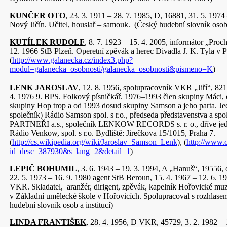
KUNČER OTO
, 23. 3. 1911 – 28. 7. 1985, D, 16881, 31. 5. 1974
Nový Jičín. Učitel, houslař – samouk. (Český hudební slovník osob a
KUTÍLEK RUDOLF
, 8. 7. 1923 – 15. 4. 2005, informátor „Proc
12. 1966 StB Plzeň. Operetní zpěvák a herec Divadla J. K. Tyla v P
(
http://www.galanecka.cz/index3.php?
modul=galanecka_osobnosti/galanecka_osobnosti&pismeno=K
)
LENK JAROSLAV
, 12. 8. 1956, spolupracovník VKR „Jiří“, 821
4. 1976 9. BPS. Folkový písničkář. 1976–1993 člen skupiny Máci,
skupiny Hop trop a od 1993 dosud skupiny Samson a jeho parta. Jedn
společník) Rádio Samson spol. s r.o., předseda představenstva a
PARTNEŘI a.s., společník LENKOW RECORDS s. r. o., dříve jedn
Rádio Venkow, spol. s r.o. Bydliště: Jirečkova 15/1015, Praha 7.
(
http://cs.wikipedia.org/wiki/Jaroslav_Samson_Lenk
), (
http://www.
id_desc=387930&s_lang=2&detail=1
)
LEPIČ BOHUMIL
, 3. 6. 1943 – 19. 3. 1994, A „Hanuš“, 19556,
22. 5. 1973 – 16. 9. 1980 agent StB Beroun, 15. 4. 1967 – 12. 6. 
VKR. Skladatel, aranžér, dirigent, zpěvák, kapelník Hořovické mu
v Základní umělecké škole v Hořovicích. Spolupracoval s rozhlasem
hudební slovník osob a institucí)
LINDA FRANTIŠEK
, 28. 4. 1956, D VKR, 45729, 3. 2. 1982 – 