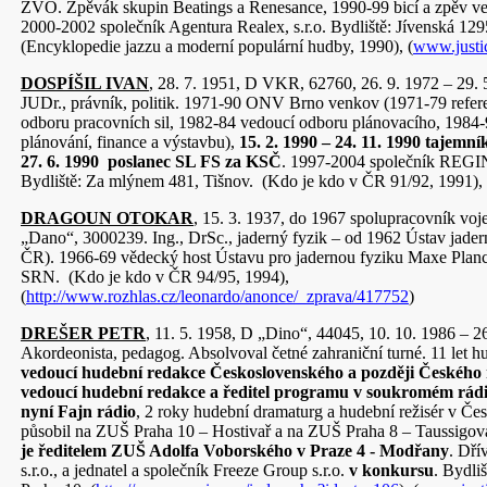
ZVO. Zpěvák skupin Beatings a Renesance, 1990-99 bicí a zpěv ve
2000-2002 společník Agentura Realex, s.r.o. Bydliště: Jívenská 129
(Encyklopedie jazzu a moderní populární hudby, 1990), (
www.justi
DOSPÍŠIL IVAN
, 28. 7. 1951, D VKR, 62760, 26. 9. 1972 – 2
JUDr., právník, politik. 1971-90 ONV Brno venkov (1971-79 refer
odboru pracovních sil, 1982-84 vedoucí odboru plánovacího, 1984-
plánování, finance a výstavbu),
15. 2. 1990 – 24. 11. 1990 tajem
27. 6. 1990 poslanec SL FS za KSČ
. 1997-2004 společník REGIN 
Bydliště: Za mlýnem 481, Tišnov. (Kdo je kdo v ČR 91/92, 1991), 
DRAGOUN OTOKAR
, 15. 3. 1937, do 1967 spolupracovník vo
„Dano“, 3000239. Ing., DrSc., jaderný fyzik – od 1962 Ústav jad
ČR). 1966-69 vědecký host Ústavu pro jadernou fyziku Maxe Planc
SRN. (Kdo je kdo v ČR 94/95, 1994),
(
http://www.rozhlas.cz/leonardo/anonce/_zprava/417752
)
DREŠER PETR
, 11. 5. 1958, D „Dino“, 44045, 10. 10. 1986 – 2
Akordeonista, pedagog. Absolvoval četné zahraniční turné. 11 let h
vedoucí hudební redakce Československého a později Českého 
vedoucí hudební redakce a ředitel programu v soukromém rádi
nyní Fajn rádio
, 2 roky hudební dramaturg a hudební režisér v Česk
působil na ZUŠ Praha 10 – Hostivař a na ZUŠ Praha 8 – Taussigov
je ředitelem ZUŠ Adolfa Voborského v Praze 4 - Modřany
. Dří
s.r.o., a jednatel a společník Freeze Group s.r.o.
v konkursu
. Bydli