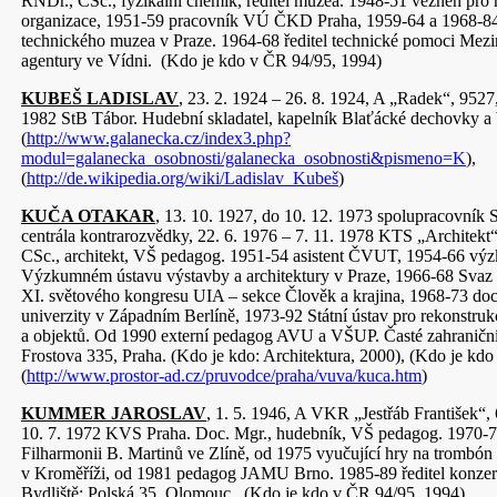
RNDr., CSc., fyzikální chemik, ředitel muzea. 1948-51 vězněn pro 
organizace, 1951-59 pracovník VÚ ČKD Praha, 1959-64 a 1968-84
technického muzea v Praze. 1964-68 ředitel technické pomoci Mez
agentury ve Vídni. (Kdo je kdo v ČR 94/95, 1994)
KUBEŠ LADISLAV
, 23. 2. 1924 – 26. 8. 1924, A „Radek“, 9527,
1982 StB Tábor. Hudební skladatel, kapelník Blaťácké dechovky a
(
http://www.galanecka.cz/index3.php?
modul=galanecka_osobnosti/galanecka_osobnosti&pismeno=K
),
(
http://de.wikipedia.org/wiki/Ladislav_Kubeš
)
KUČA OTAKAR
, 13. 10. 1927, do 10. 12. 1973 spolupracovník 
centrála kontrarozvědky, 22. 6. 1976 – 7. 11. 1978 KTS „Architekt“.
CSc., architekt, VŠ pedagog. 1951-54 asistent ČVUT, 1954-66 vý
Výzkumném ústavu výstavby a architektury v Praze, 1966-68 Svaz a
XI. světového kongresu UIA – sekce Člověk a krajina, 1968-73 do
univerzity v Západním Berlíně, 1973-92 Státní ústav pro rekonstru
a objektů. Od 1990 externí pedagog AVU a VŠUP. Časté zahraniční 
Frostova 335, Praha. (Kdo je kdo: Architektura, 2000), (Kdo je kdo
(
http://www.prostor-ad.cz/pruvodce/praha/vuva/kuca.htm
)
KUMMER JAROSLAV
, 1. 5. 1946, A VKR „Jestřáb František“,
10. 7. 1972 KVS Praha. Doc. Mgr., hudebník, VŠ pedagog. 1970-7
Filharmonii B. Martinů ve Zlíně, od 1975 vyučující hry na trombón 
v Kroměříži, od 1981 pedagog JAMU Brno. 1985-89 ředitel konzer
Bydliště: Polská 35, Olomouc. (Kdo je kdo v ČR 94/95, 1994)