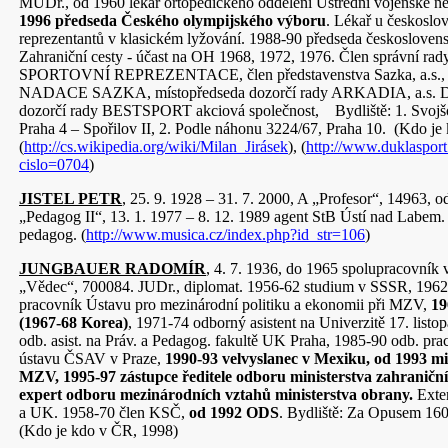
MUDr., od 1960 lékař ortopedického oddělení Ústřední vojenské n
1996 předseda Českého olympijského výboru
. Lékař u českoslo
reprezentantů v klasickém lyžování. 1988-90 předseda českosloven
Zahraniční cesty - účast na OH 1968, 1972, 1976. Člen správn
SPORTOVNÍ REPREZENTACE, člen představenstva Sazka, a.s., p
NADACE SAZKA, místopředseda dozorčí rady ARKADIA, a.s. Dř
dozorčí rady BESTSPORT akciová společnost, Bydliště: 1. Svojš
Praha 4 – Spořilov II, 2. Podle náhonu 3224/67, Praha 10. (Kdo je
(
http://cs.wikipedia.org/wiki/Milan_Jirásek
), (
http://www.duklasport
cislo=0704
)
JISTEL PETR
, 25. 9. 1928 – 31. 7. 2000, A „Profesor“, 14963, 
„Pedagog II“, 13. 1. 1977 – 8. 12. 1989 agent StB Ústí nad Labem
pedagog. (
http://www.musica.cz/index.php?id_str=106
)
JUNGBAUER RADOMÍR
, 4. 7. 1936, do 1965 spolupracovník
„Vědec“, 700084. JUDr., diplomat. 1956-62 studium v SSSR, 19
pracovník Ústavu pro mezinárodní politiku a ekonomii při MZV,
19
(1967-68 Korea)
, 1971-74 odborný asistent na Univerzitě 17. listo
odb. asist. na Práv. a Pedagog. fakultě UK Praha, 1985-90 odb. pra
ústavu ČSAV v Praze,
1990-93 velvyslanec v Mexiku, od 1993 mi
MZV, 1995-97 zástupce ředitele odboru ministerstva zahraniční
expert odboru mezinárodních vztahů ministerstva obrany.
Exte
a UK. 1958-70 člen KSČ,
od 1992 ODS
. Bydliště: Za Opusem 160
(Kdo je kdo v ČR, 1998)