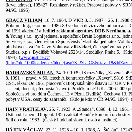
(krycí adresa), 105427. Rozhlasový režisér. Pracovní pobyty v SR
94/95, 1995)
GRÁCZ VILIAM
, 18. 7. 1964, D VKR 3. 3. 1987 – 25. 1. 19
Příbram. Ing., ekonom - 1986-89 vedoucí devizového odboru a. s.
od 1991 akcionář a
ředitel reklamní agentury DDB Needham, a. 
& Young s.r.o., nyní jednatel a společník Brain Logistics s.r.o., jed
Services, s.r.o., člen výboru Společenství vlastníků jednotek Voluto
představenstva Družstvo Volutová
v likvidaci
, člen správní rady C
Studies, o.p.s. Bydliště: Volutová 2523/14, Stodůlky, Praha 5. (Kd
1994), (
www.justice.cz
)
(
http://old.1000leaders.cz/hledej.asp?S=&L=CZ&stav=18&idZa
HADRAVSKÝ MILAN
, 24. 10. 1939, IS rozvědky „Xavera“, 495
8. 1991 + pravd. v 60. letech A kontrarozvědky „Xaver“, 9816, S
CSc., lékař. Od 1961 pracovník Biofyzikálního ústavu LF UK v Plzn
asistent, docent, přednosta ústavu). Proděkan LF UK. 2006-2009 p
Společenství pro dům Čechova 13 v Plzni. Bydliště: Čechova 13, Pl
pobyt v USA, cesty do zahraničí. (Kdo je kdo v ČR 94/95, 1994), 
HAIN VRATISLAV
, 25. 7. 1923, A „Standa“, 6398, 4. 12. 1961 
Ústí nad Labem. Dirigent. 1956 založil Bendův komorní orchestr v
řídil do roku 1963. (Český hudební slovník osob a institucí)
HÁJEK VÁCLAV
, 23. 11. 1925 – 10. 3. 1986, A „Štěpán“, 17243